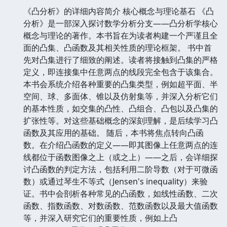
《凸分析》的详细内容简介 核心概念与理论基石 《凸
分析》是一部深入探讨数学分析分支——凸分析学核心
概念与理论的著作。本书旨在为读者构建一个严谨且全
面的凸集、凸函数及其相关性质的理论框架。 书中首
先对凸集进行了细致的阐述。读者将接触到凸集的严格
定义，即连接集中任意两点的线段完全包含于该集合。
本书会系统介绍各种重要的凸集类型，例如超平面、半
空间、球、多面体、锥以及仿射集等，并深入分析它们
的基本性质，如交集的凸性、凸组合、凸包以及凸集的
扩张性等。对这些基础概念的深刻理解，是后续学习凸
函数及其应用的基础。 随后，本书将焦点转向凸函
数。在介绍凸函数的定义——即其图像上任意两点的连
线都位于函数图像之上（或之上）——之后，会详细探
讨凸函数的判定方法，包括利用二阶导数（对于可微函
数）或通过琴生不等式（Jensen's inequality）来验
证。书中会剖析各种常见的凸函数，如线性函数、二次
函数、指数函数、对数函数、范数函数以及最大值函数
等，并深入研究它们的重要性质，例如上凸