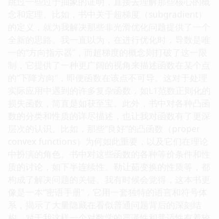
跳过一些过于抽象的证明，直接去理解那些核心的概
念和定理。比如，书中关于超梯度（subgradient）
的定义，就为我解决那些非光滑优化问题提供了一个
全新的思路。我一直以为，在进行优化时，导数是唯
一的“方向指示器”，而超梯度的概念则打破了这一限
制，它提供了一种更广阔的视角来描述函数在某个点
的“下降方向”，即便函数在该点不可导。这对于处理
实际应用中遇到的许多复杂函数，如L1范数正则化的
损失函数，简直是如获至宝。此外，书中对各种凸函
数的分类和性质的详尽描述，也让我对函数有了更深
层次的认识。比如，那些“良好”的凸函数（proper
convex functions）为何如此重要，以及它们在理论
中扮演的角色。书中对这些函数的各种等价条件和性
质的讨论，如下半连续性、勒让茹变换的性质等，都
构成了解决问题的关键。我有时候会觉得，这本书更
像是一本“密语手册”，它用一套独特的语言和符号体
系，揭示了大量隐藏在看似普通问题背后的深刻结
构。对于我这样一个对数学的严谨性和普适性有着较