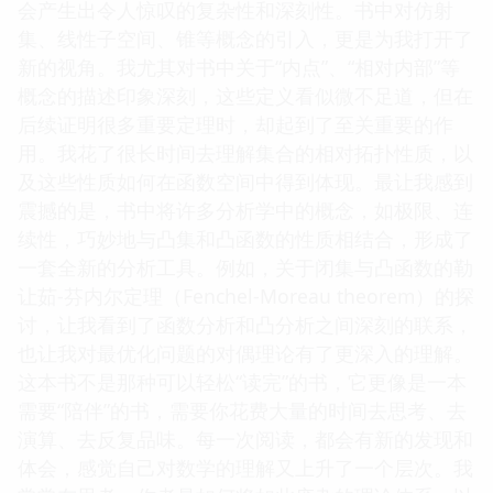
会产生出令人惊叹的复杂性和深刻性。书中对仿射
集、线性子空间、锥等概念的引入，更是为我打开了
新的视角。我尤其对书中关于“内点”、“相对内部”等
概念的描述印象深刻，这些定义看似微不足道，但在
后续证明很多重要定理时，却起到了至关重要的作
用。我花了很长时间去理解集合的相对拓扑性质，以
及这些性质如何在函数空间中得到体现。最让我感到
震撼的是，书中将许多分析学中的概念，如极限、连
续性，巧妙地与凸集和凸函数的性质相结合，形成了
一套全新的分析工具。例如，关于闭集与凸函数的勒
让茹-芬内尔定理（Fenchel-Moreau theorem）的探
讨，让我看到了函数分析和凸分析之间深刻的联系，
也让我对最优化问题的对偶理论有了更深入的理解。
这本书不是那种可以轻松“读完”的书，它更像是一本
需要“陪伴”的书，需要你花费大量的时间去思考、去
演算、去反复品味。每一次阅读，都会有新的发现和
体会，感觉自己对数学的理解又上升了一个层次。我