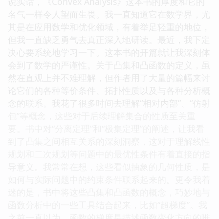
说实话，《Convex Analysis》这本书的厚度和它的
名气一样令人望而生畏。我一直知道它在数学界，尤
其是在应用数学和优化领域，有着举足轻重的地位，
但我一直缺乏勇气去真正深入地研读。最近，我下定
决心要系统地学习一下。这本书的开篇就让我深刻体
会到了数学的严谨性。关于凸集和凸函数的定义，虽
然在直观上并不难理解，但作者用了大量的篇幅来讨
论它们的各种等价条件、拓扑性质以及与各种分析概
念的联系。我花了很多时间去理解“相对内部”、“仿射
包”等概念，这些对于后续理解集合的性质至关重
要。书中对“分离定理”和“极集定理”的阐述，让我看
到了凸集之间相互关系的深刻洞察，这对于理解线性
规划和二次规划等问题中的最优性条件有着直接的指
导意义。我常常在想，这些看似抽象的几何性质，是
如何与实际问题中的约束条件联系起来的。更令我着
迷的是，书中将这些凸集和凸函数的概念，巧妙地与
函数分析中的一些工具结合起来，比如“超梯度”。我
之前一直以为，函数的梯度是描述函数变化方向的唯