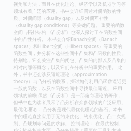
视角和方法，而且在优化理论、经济学以及机器学习等
领域有着广泛的应用。书中会详细阐述对偶函数的性
质、对偶间隙（duality gap）以及对偶互补性
（duality gap conditions）等关键问题。 重要的函数
空间与拓扑结构 《凸分析》也深入探讨了在函数空间
中的凸性分析。 本书会介绍Banach空间（Banach
spaces）和Hilbert空间（Hilbert spaces）等重要的
函数空间，并分析在这些空间中凸集和凸函数的性质。
特别地，它会关注凸集的闭包、凸集的内部以及凸集的
相对内部等概念，以及它们在分析中的重要作用。 此
外，书中还会涉及逼近理论（approximation
theory）与凸分析的联系，探讨如何利用凸函数逼近更
一般的函数，以及在函数空间中寻找最佳逼近。 应用
领域的前瞻 虽然《凸分析》是一部偏向理论的著作，
但书中也为读者展示了凸分析在众多领域的广泛应用。
最优化理论： 凸分析是现代最优化理论的基石。本书
中的理论直接应用于无约束优化、约束优化、凸二次规
划、凸规划等问题的求解。 控制理论： 在最优控制、
稳定性分析等方面，凸分析提供了重要的工具和方法。