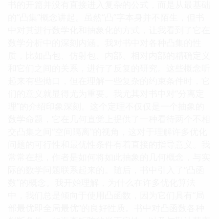
书的开篇并没有直接进入复杂的公式，而是从最基础
的“凸集”概念讲起。虽然“凸”字本身并不陌生，但书
中对其进行数学化和抽象化的方式，让我看到了它在
数学分析中的深刻内涵。我对书中对各种凸集的性
质，比如凸包、仿射包、内部、相对内部的精确定义
和它们之间的关系，进行了反复的研究。这些概念听
起来有些拗口，但在理解一些复杂的约束条件时，它
们的意义就显得尤为重要。我尤其对书中对“分离定
理”的介绍印象深刻。这个定理不仅仅是一个抽象的
数学命题，它在几何直觉上提供了一种看待两个不相
交凸集之间“空间隔离”的视角，这对于理解许多优化
问题的可行性和最优性条件有着直接的指导意义。我
常常在想，作者是如何将如此抽象的几何概念，与实
际的数学问题联系起来的。随后，书中引入了“凸函
数”的概念。我开始理解，为什么在许多优化算法
中，我们总是倾向于使用凸函数，因为它们具有“局
部最优即全局最优”的良好性质。书中对凸函数各种