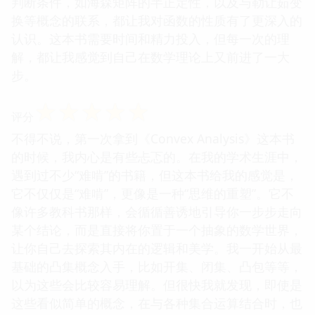
判断条件，如海森矩阵的半正定性，以及与勒让茹变
换等概念的联系，都让我对函数的性质有了更深入的
认识。这本书需要时间和精力投入，但每一次的理
解，都让我感觉到自己在数学理论上又前进了一大
步。
☆
☆
☆
☆
☆
评分
不得不说，第一次拿到《Convex Analysis》这本书
的时候，我内心是有些忐忑的。在我的学术生涯中，
遇到过不少“难啃”的书籍，但这本书给我的感觉是，
它不仅仅是“难啃”，更像是一种“思维的重塑”。它不
像许多教科书那样，会循循善诱地引导你一步步走向
某个结论，而是直接将你置于一个抽象的数学世界，
让你自己去探索其内在的逻辑和美学。我一开始从最
基础的凸集概念入手，比如开集、闭集、凸包等等，
以为这些会比较容易理解。但很快我就发现，即使是
这些看似简单的概念，在与各种集合运算结合时，也