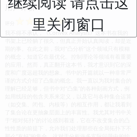
继续阅读 请点击这
用户评价
里关闭窗口
☆
☆
☆
☆
☆
评分
我不得不承认，《Convex Analysis》这本书在我的
书架上已经躺了很久，但真正开始认真阅读，却是近
期的事。在此之前，我对“凸分析”这个领域只有模糊
的概念，知道它在最优化、控制理论等领域有着重要
的应用。然而，真正翻开这本书，我才意识到它的深
度和广度远超我的想象。书中的开篇就以一种非常严
谨的方式介绍了凸集的概念。我一直以为我对集合的
理解已经足够，但书中对“凸集”的各种刻画方式，例
如用线段的包含关系来定义，以及它与各种集合运算
（如交集、闭包、内核等）的相互作用，都让我看到
了集合论在更抽象层面上的丰富性。我尤其对书中关
于“相对拓扑”的讨论感到着迷，它在不改变集合的凸
性性质的前提下，允许我们处理那些在全局拓扑下不
那么“友好”的集合，这对于分析许多实际问题中的约