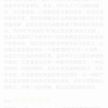
束条件非常有帮助。然后，书中引入了凸函数的概
念。与凸集类似，凸函数的定义看似简单，但其性质
却极其丰富。我开始理解为什么局部最优解就等于全
局最优解，这背后是对凸函数单调下降特性的深刻揭
示。书中对“半连续性”和“勒让茹变换”的深入分析，
更是让我看到了分析学中一些经典概念在凸分析框架
下的新生命。我尝试去理解这些概念的几何意义，比
如勒让茹变换如何从一个函数“翻转”到另一个函数，
以及它们之间的对偶关系。这本书不仅仅是在教授数
学知识，它更像是在培养一种数学思维模式，一种识
别结构、利用对称性、并从中发现规律的能力。我常
常在想，作者是如何将如此复杂的理论，以一种既严
谨又富有洞察力的方式呈现出来的。这本书需要耐心
和毅力，但每一次的理解，都让我感到豁然开朗。
☆
☆
☆
☆
☆
评分