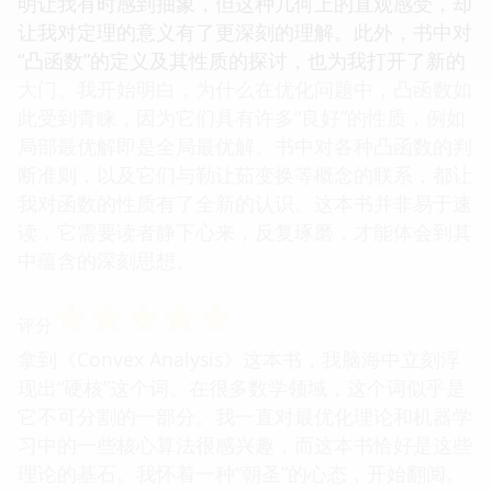
明让我有时感到抽象，但这种几何上的直观感受，却
让我对定理的意义有了更深刻的理解。此外，书中对
“凸函数”的定义及其性质的探讨，也为我打开了新的
大门。我开始明白，为什么在优化问题中，凸函数如
此受到青睐，因为它们具有许多“良好”的性质，例如
局部最优解即是全局最优解。书中对各种凸函数的判
断准则，以及它们与勒让茹变换等概念的联系，都让
我对函数的性质有了全新的认识。这本书并非易于速
读，它需要读者静下心来，反复琢磨，才能体会到其
中蕴含的深刻思想。
☆
☆
☆
☆
☆
评分
拿到《Convex Analysis》这本书，我脑海中立刻浮
现出“硬核”这个词。在很多数学领域，这个词似乎是
它不可分割的一部分。我一直对最优化理论和机器学
习中的一些核心算法很感兴趣，而这本书恰好是这些
理论的基石。我怀着一种“朝圣”的心态，开始翻阅。