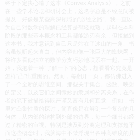
终于下定决心啃了这本《Convex Analysis》，之前
在一些学术论坛和研讨会上，这名字总是不经意间被
提及，好像是某些高深领域的“必经之路”。我一直以
为自己对数学的理解已经算是驾轻就熟，起码在本科
阶段的那些基本概念和工具都能游刃有余，但接触到
这本书，我才意识到自己只是站在了冰山的一角。书
名虽然听起来直白，但内容却像一张巨大的蜘蛛网，
将许多看似独立的数学分支巧妙地联系在一起。一开
始，我抱着一种“了解一下”的心态，想看看它究竟是
怎样“凸”出重围的。然而，每翻开一页，都仿佛进入
了一个全新的思维空间。那些关于集合、函数、映射
的定义，以及它们之间微妙的隶属和分离关系，在作
者的笔下被描绘得既严谨又富有几何直觉。例如，书
里对凸集性质的探讨，简直像是在解剖一个复杂的几
何体，从内部的结构到外部的边界，每一个细节都经
过了精密的审视。特别是涉及到分离定理和支撑超平
面这些概念时，我脑海中不禁浮现出各种高维度的几