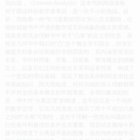
坦白说，《Convex Analysis》这本书的阅读体验，
对于我这样的初学者来说，是一次不小的挑战。起
初，我抱着一种“学习最新的理论”的心态去翻阅，但
很快就被书中严谨的数学语言和抽象的概念所震撼。
我首先尝试去理解书中关于“凸集”的定义和性质。虽
然在几何学中我们对“凸”这个概念并不陌生，但当它
被提升到集合论和拓扑学的层面时，其内涵变得无比
丰富。书中对闭集、开集、仿射集、锥等概念的精确
定义，以及它们之间的包含关系和运算性质，构成了
一个坚实的理论基础。我花了相当多的时间去消化这
些基础知识，因为我知道，任何后续的深入理解都离
不开对这些基本概念的牢固掌握。令我印象深刻的
是，书中对“分离定理”的阐述，这不仅仅是一个纯粹
的数学定理，它在几何直觉上揭示了两个不相交凸集
之间的“分离”可能性，这对于理解一些优化问题的可
行性条件和最优性条件至关重要。我尝试在脑海中构
建不同维度下分离超平面的图像，虽然纯粹的数学证