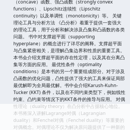
（concave）函数、强凸函数（strongly convex
functions）、Lipschitz连续性（Lipschitz
continuity）以及单调性（monotonicity）等。 关键
理论工具与分析方法 《凸分析》着重于提供一套强大
的理论工具，用于分析和解决涉及凸集和凸函数的各类
问题。 书中对支撑超平面（supporting
hyperplane）的概念进行了详尽的阐释。支撑超平面
与凸集紧密相关，是理解凸集边界和性质的重要工具。
本书会介绍支撑超平面的存在性定理，以及其在分离凸
集等方面的应用。 最优性条件（optimality
conditions）是本书的另一个重要组成部分。对于涉及
凸函数的优化问题，凸性提供了强大的工具来保证局部
最优解即为全局最优解。书中会介绍Karush-Kuhn-
Tucker (KKT) 条件，以及在不同约束类型下，例如线性
约束、凸约束等情况下的KKT条件的推导与应用。 对偶
性理论（duality theory）在凸分析中占据核心地位。
本书将深入讲解Lagrange对偶（Lagrangian
duality）和Fenchel对偶（Fenchel duality）等重要的
对偶概念。对偶理论不仅为解决原问题提供了一种新的