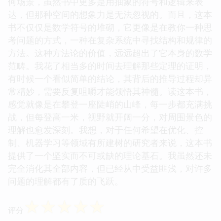
何场景，虽然书中更多是用抽象的符号和逻辑来表
达，但那种空间的想象力是无法忽视的。而且，这本
书不仅仅是数学符号的堆砌，它更像是在教你一种思
考问题的方式，一种在复杂系统中寻找结构和规律的
方法。这种方法论的价值，远远超出了它本身的数学
范畴。我花了相当多的时间去理解那些定理的证明，
有时候一个看似简单的结论，其背后的推导过程却异
常精妙，需要反复咀嚼才能领悟其神髓。读这本书，
感觉就像是在攀登一座陡峭的山峰，每一步都充满挑
战，但每登高一米，视野就开阔一分，对周围景色的
理解也愈发深刻。我想，对于任何希望在优化、控
制、机器学习等领域有所建树的研究者来说，这本书
提供了一个坚实而不可或缺的理论基石。我虽然还未
完全消化其全部内容，但已经从中受益匪浅，对许多
问题的理解都有了质的飞跃。
☆
☆
☆
☆
☆
评分