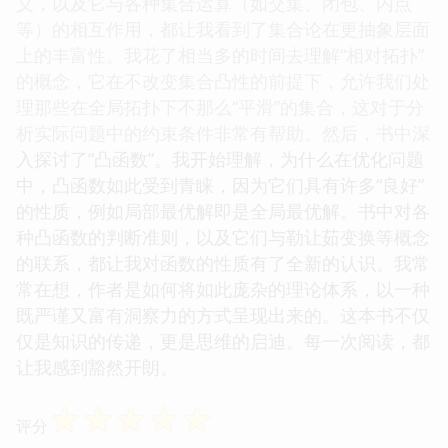
义，以及它与各种集合运算（如交集、闭包、内点
等）的相互作用，都让我看到了集合论在更抽象层面
上的丰富性。我花了相当多的时间去理解“相对拓扑”
的概念，它在不改变集合凸性的前提下，允许我们处
理那些在全局拓扑下不那么“平滑”的集合，这对于分
析实际问题中的约束条件非常有帮助。然后，书中深
入探讨了“凸函数”。我开始理解，为什么在优化问题
中，凸函数如此受到青睐，因为它们具有许多“良好”
的性质，例如局部最优解即是全局最优解。书中对各
种凸函数的判断准则，以及它们与勒让茹变换等概念
的联系，都让我对函数的性质有了全新的认识。我常
常在想，作者是如何将如此庞杂的理论体系，以一种
既严谨又富有洞察力的方式呈现出来的。这本书不仅
仅是知识的传递，更是思维的启迪。每一次阅读，都
让我感到豁然开朗。
☆
☆
☆
☆
☆
评分