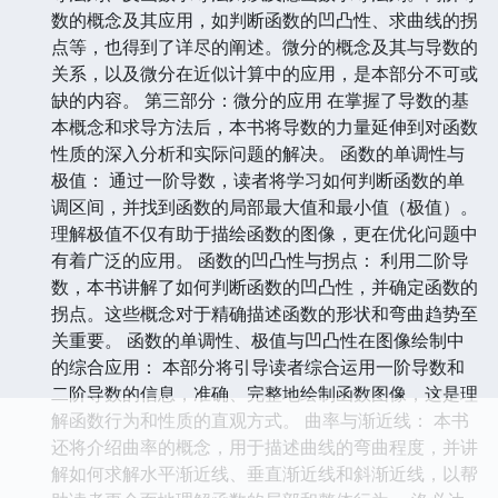
数的概念及其应用，如判断函数的凹凸性、求曲线的拐
点等，也得到了详尽的阐述。微分的概念及其与导数的
关系，以及微分在近似计算中的应用，是本部分不可或
缺的内容。 第三部分：微分的应用 在掌握了导数的基
本概念和求导方法后，本书将导数的力量延伸到对函数
性质的深入分析和实际问题的解决。 函数的单调性与
极值： 通过一阶导数，读者将学习如何判断函数的单
调区间，并找到函数的局部最大值和最小值（极值）。
理解极值不仅有助于描绘函数的图像，更在优化问题中
有着广泛的应用。 函数的凹凸性与拐点： 利用二阶导
数，本书讲解了如何判断函数的凹凸性，并确定函数的
拐点。这些概念对于精确描述函数的形状和弯曲趋势至
关重要。 函数的单调性、极值与凹凸性在图像绘制中
的综合应用： 本部分将引导读者综合运用一阶导数和
二阶导数的信息，准确、完整地绘制函数图像，这是理
解函数行为和性质的直观方式。 曲率与渐近线： 本书
还将介绍曲率的概念，用于描述曲线的弯曲程度，并讲
解如何求解水平渐近线、垂直渐近线和斜渐近线，以帮