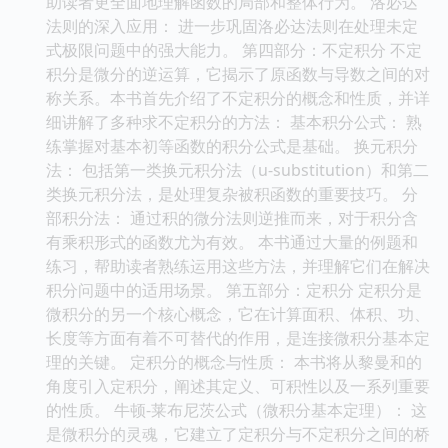
助读者更全面地理解函数的局部和整体行为。 洛必达
法则的深入应用： 进一步巩固洛必达法则在处理未定
式极限问题中的强大能力。 第四部分：不定积分 不定
积分是微分的逆运算，它揭示了原函数与导数之间的对
称关系。本书首先介绍了不定积分的概念和性质，并详
细讲解了多种求不定积分的方法： 基本积分公式： 熟
练掌握对基本初等函数的积分公式是基础。 换元积分
法： 包括第一类换元积分法（u-substitution）和第二
类换元积分法，是处理复杂被积函数的重要技巧。 分
部积分法： 通过积的微分法则逆推而来，对于积分含
有乘积形式的函数尤为有效。 本书通过大量的例题和
练习，帮助读者熟练运用这些方法，并理解它们在解决
积分问题中的适用场景。 第五部分：定积分 定积分是
微积分的另一个核心概念，它在计算面积、体积、功、
长度等方面有着不可替代的作用，是连接微积分基本定
理的关键。 定积分的概念与性质： 本书将从黎曼和的
角度引入定积分，阐述其定义、可积性以及一系列重要
的性质。 牛顿-莱布尼茨公式（微积分基本定理）： 这
是微积分的灵魂，它建立了定积分与不定积分之间的桥