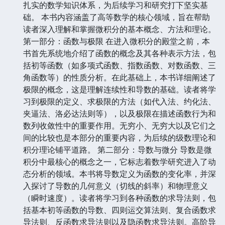
扎实的数学知识体系，为后续学习和研究打下坚实基
础。 本书内容涵盖了高等数学的核心领域，旨在帮助
读者深入理解和掌握微积分的基本概念、方法和理论。
第一部分：函数与极限 在进入微积分的殿堂之前，本
书首先系统地介绍了函数的概念及其各种表示方法，包
括初等函数（如多项式函数、指数函数、对数函数、三
角函数等）的性质分析。在此基础上，本书详细阐述了
极限的概念，这是理解连续性和导数的基础。读者将学
习到极限的定义、求极限的方法（如代入法、约化法、
夹逼法、洛必达法则等），以及极限在描述函数行为和
数列收敛性中的重要作用。无穷小、无穷大以及它们之
间的比较也是本部分的重要内容，为后续的级数理论和
积分理论铺平道路。 第二部分：导数与微分 导数是微
积分中最核心的概念之一，它标志着数学研究进入了动
态分析的领域。本书将导数定义为函数的变化率，并深
入探讨了导数的几何意义（切线的斜率）和物理意义
（瞬时速度）。读者将学习到各种函数的求导法则，包
括基本初等函数的导数、四则运交算法则、复合函数求
导法则、反函数求导法则以及隐函数求导法则。高阶导