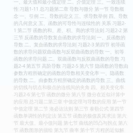
一、最大值和最小值定理 二、介值定理 三、一致连续
性 习题1-11 总习题第二章 导数与微分 第一节 导数概
念 一、引例 二、导数的定义 三、求导数举例 四、导数
的几何意义 五、函数的可导性与连续性的 关系 习题2-
1 第二节 函数的和、差、积、商的求导法则 习题2-2 第
三节 反函数的导数复合函数的求导法则 一、反函数的
导数 二、复合函数的求导法则 习题2-3 第四节 初等函
数的求导问题双曲函数与反双曲函数的导数 一、初等
函数的求导问题 二、双曲函数与反双曲函数的导数 习
题2-4 第五节 高阶导数 习题2-5 第六节 隐函数的导数由
参数方程所确定的函数的导数相关变化率 一、隐函数
的导数 二、由参数方程所确定的函数的导数 三、曲线
的切线与切点和极点的连线间的夹角 四、相关变化率
习题2-6 第七节 函数的微分 第八节 微分在近似计算中
的应用 总习题二第三章 中值定理与导数的应用 第一节
中值定理 第二节 洛必达法则 第三节 泰勒公式 第四节
函数单调性的判定法 第五节 函数的极值及其求法 第六
节 最大值、最小值问题 第七节 曲线的凹凸与拐点 第八
节 函数图形的描绘 第九节 曲率 第十节 方程的近似解