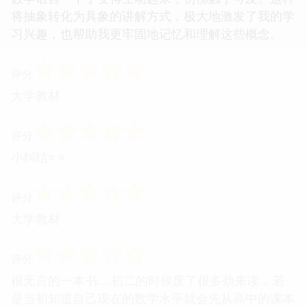
将抽象转化为具象的讲解方式，极大地激发了我的学
习兴趣，也帮助我更牢固地记忆和理解这些概念。
☆
☆
☆
☆
☆
评分
大学教材
☆
☆
☆
☆
☆
评分
小纠结= =
☆
☆
☆
☆
☆
评分
大学教材
☆
☆
☆
☆
☆
评分
很无言的一本书....初二的时候废了很多劲来读... 若
是当初知道自己现在的数学水平就会先从高中的课本