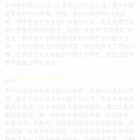
力求做到深入浅出，从最基础的定义出发，逐步构建
起复杂的理论体系。例如，在介绍极限的ε-δ语言
时，书中并没有直接抛出抽象的定义，而是先通过直
观的图像和具体的例子，让我们体会到“无限接近”的
含义，然后再将这种直观理解转化为严谨的数学语
言。这种层层递进的讲解方式，极大地降低了理解门
槛，让我这个初次接触高等数学的学生，也能感受到
数学的魅力而非畏惧。
☆
☆
☆
☆
☆
评分
书中对某些抽象概念的几何解释，是我特别喜欢的部
分。数学不仅仅是冰冷的数字和符号，它也有着丰富
的几何直观。这本书在这方面做得很好，通过大量的
插图和图形，将一些抽象的微积分概念（比如曲率、
向量场等）形象化。当我看到那些描绘函数图形、积
分区域、向量方向的图时，感觉那些原本晦涩难懂的
数学语言一下子变得生动起来，仿佛触手可及。这种