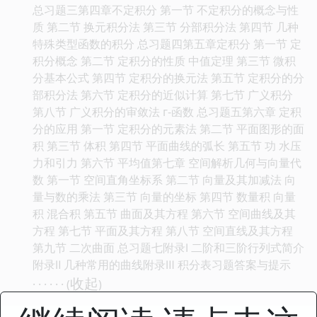
总习题三第四章不定积分 第一节 不定积分的概念与性
质 第二节 换元积分法 第三节 分部积分法 第四节 几种
特殊类型函数的积分 总习题四第五章定积分 第一节 定
积分概念 第二节 定积分的性质 中值定理 第三节 微积
分基本公式 第四节 定积分的换元法 第五节 定积分的分
部积分法 第六节 定积分的近似计算 第七节 广义积分
第八节 广义积分的审敛法 г-函数 总习题五第六章 定积
分的应用 第一节 定积分的元素法 第二节 平面图形的面
积 第三节 体积 第四节 平面曲线的弧长 第五节 功 水压
力和引力 第六节 平均值第七章 空间解析几何与向量代
数 第一节 空间直角坐标系 第二节 向量及其加减法 向
量与数的乘法 第三节 向量的坐标 第四节 数量积 向量
积 混合积 第五节 曲面及其方程 第六节 空间曲线及其
方程 第七节 平面及其方程 第八节 空间直线及其方程
第九节 二次曲面 总习题七附录Ⅰ 二阶和三阶行列式简介
附录Ⅱ 几种常用的曲线附录Ⅲ 积分表习题答案与提示
收起
· · · · · · (
)