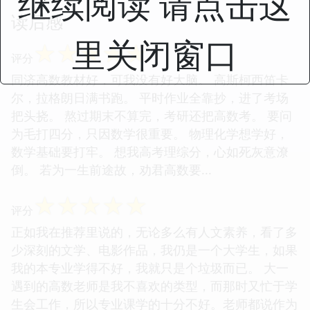
继续阅读 请点击这
读后感
里关闭窗口
☆
☆
☆
☆
☆
评分
同济高数教材好，可我没有好大脑。 高斯柯西笛卡
尔，拉格朗日满书跑。 平时作业全靠抄，进了考场
把头挠。 熬过期末不算完，考研还把高数考。 要问
为毛打四分，只因数学很重要。 物理化学想学好，
数学基础要打牢。 想我高考理综分，心如死灰意潦
倒。 若为一生前途故，劝君高数要...
☆
☆
☆
☆
☆
评分
正如我在推荐里说的，无论多么有人文素养，看了多
少深刻的文学、电影作品，我仍是一个大学生，如果
我的本专业学得不好，我就只是个垃圾而已。 大一
遇到的高数老师是我不喜欢的类型，而那时又忙于学
生会工作，所以专业课学的十分不好。老师都说作为