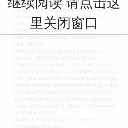
继续阅读 请点击这
Nullspace Decomposition; Orthogonal
Decomposition; Singular Value Decomposition;
里关闭窗口
Orthogonal Projection; Why Least Squares?;
Angles Between Subspaces
Chapter 6: Determinants.
Determinants; Additional Properties of
Determinants
Chapter 7: Eigenvalues and Eigenvectors.
Elementary Properties of Eigensystems;
Diagonalization by Similarity Transformations;
Functions of Diagonalizable Matrices; Systems of
Differential Equations; Normal Matrices; Positive
Definite Matrices; Nilpotent Matrices and Jordan
Structure; The Jordan Form; Functions of Non-
diagonalizable Matrices; Difference Equations,
Limits, and Summability; Minimum Polynomials
and Krylov Methods
Chapter 8: Perron-Frobenius Theory of
Nonnegative Matrices.