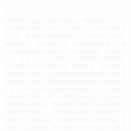
☆
☆
☆
☆
☆
评分
对我而言，这本书是数学领域的一颗璀璨明珠，尤其
是在线性代数这个方向上，它提供了无与伦比的深度
和广度。我被作者对矩阵分解（LU, QR, SVD）的讲
解深深吸引，这种由浅入深、层层递进的逻辑，让我
对这些分解的原理和应用有了全新的理解。特别是
SVD，作者不仅给出了数学上的严谨推导，更重要的
是详细阐述了它在数据科学、图像处理、信号分析等
领域的强大威力，这让我意识到线性代数并非仅仅是
理论的纸上谈兵，而是解决现实世界复杂问题的有力
工具。书中关于矩阵范数和条件数的讨论，也让我深
刻理解了在数值计算中可能遇到的问题，以及如何分
析和规避这些问题。我记得书中关于QR分解在最小
二乘法中的应用，让我对如何处理超定方程组有了更
深的认识。总的来说，这本书的理论深度和应用广度
都超出了我的预期，它为我提供了一个扎实且实用的