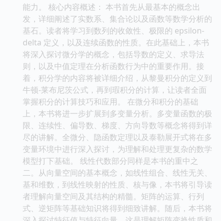
能力。 核心内容概述： 本书首先从最基本的概念出
发，详细阐述了实数系、集合论以及函数等数学分析的
基石。读者将学习到数列的收敛性、极限的 epsilon-
delta 定义，以及连续函数的性质。在此基础上，本书
将深入探讨微分学的概念，包括导数的定义、求导法
则，以及中值定理在分析函数行为中的重要作用。接
着，积分学的内容将被详细介绍，从黎曼积分的定义到
牛顿-莱布尼茨公式，再到瑕积分的计算，让读者全面
掌握积分的计算技巧和应用。 在微分和积分的基础
上，本书将进一步扩展到多变量分析。多变量函数的极
限、连续性、偏导数、梯度、方向导数等概念将得到详
尽的讲解。全微分、隐函数定理以及泰勒展开式将在多
变量环境中进行深入探讨，为理解和处理更复杂的数学
模型打下基础。 线性代数部分同样是本书的重中之
二。从向量空间的基本概念，如线性组合、线性无关、
基和维数，到线性映射的性质、核与像，本书将引导读
者理解向量空间及其结构的精髓。矩阵的运算、行列
式、逆矩阵等基础知识将得到细致讲解。随后，本书将
深入探讨特征值与特征向量，这是理解矩阵变换性质和