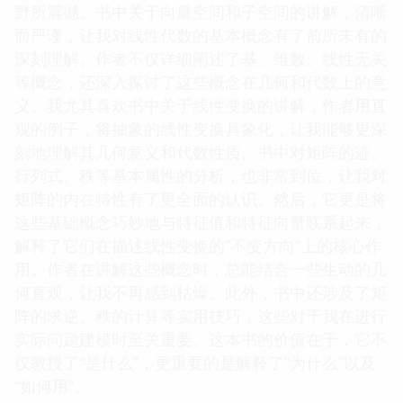
野所震撼。书中关于向量空间和子空间的讲解，清晰
而严谨，让我对线性代数的基本概念有了前所未有的
深刻理解。作者不仅详细阐述了基、维数、线性无关
等概念，还深入探讨了这些概念在几何和代数上的意
义。我尤其喜欢书中关于线性变换的讲解，作者用直
观的例子，将抽象的线性变换具象化，让我能够更深
刻地理解其几何意义和代数性质。书中对矩阵的迹、
行列式、秩等基本属性的分析，也非常到位，让我对
矩阵的内在特性有了更全面的认识。然后，它更是将
这些基础概念巧妙地与特征值和特征向量联系起来，
解释了它们在描述线性变换的“不变方向”上的核心作
用。作者在讲解这些概念时，总能结合一些生动的几
何直观，让我不再感到枯燥。此外，书中还涉及了矩
阵的求逆、秩的计算等实用技巧，这些对于我在进行
实际问题建模时至关重要。这本书的价值在于，它不
仅教授了“是什么”，更重要的是解释了“为什么”以及
“如何用”。