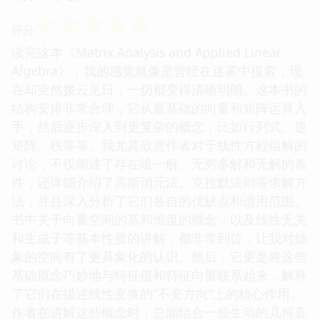
☆
☆
☆
☆
☆
评分
读完这本《Matrix Analysis and Applied Linear
Algebra》，我的感觉就像是曾经在迷雾中摸索，现
在却突然拨云见日，一切都变得清晰明朗。这本书的
结构安排非常合理，它从最基础的向量和矩阵运算入
手，然后逐步深入到更复杂的概念，比如行列式、逆
矩阵、秩等等。我尤其欣赏作者对于线性方程组解的
讨论，不仅阐述了存在唯一解、无穷多解和无解的条
件，还详细介绍了高斯消元法、克拉默法则等求解方
法，并且深入分析了它们各自的优缺点和适用范围。
书中关于向量空间的基和维度的概念，以及线性无关
和生成子等基本性质的讲解，都非常到位，让我对抽
象的空间有了更具象化的认识。然后，它更是将这些
基础概念巧妙地与特征值和特征向量联系起来，解释
了它们在描述线性变换的“不变方向”上的核心作用。
作者在讲解这些概念时，总能结合一些生动的几何直