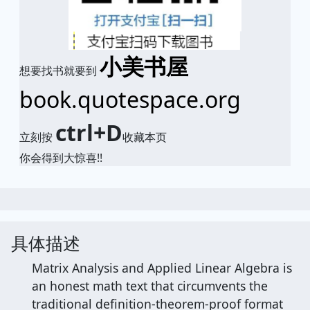
小美书屋
想要找书就要到
book.quotespace.org
ctrl+D
立刻按
收藏本页
你会得到大惊喜!!
具体描述
Matrix Analysis and Applied Linear Algebra is
an honest math text that circumvents the
traditional definition-theorem-proof format