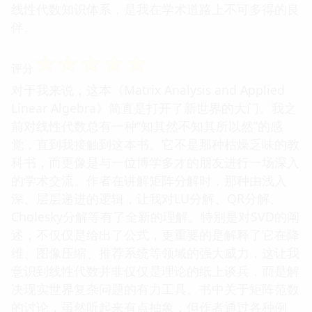
线性代数知识体系，是我在学术道路上不可多得的良
伴。
☆
☆
☆
☆
☆
评分
对于我来说，这本《Matrix Analysis and Applied
Linear Algebra》简直是打开了新世界的大门。我之
前对线性代数总有一种“知其然不知其所以然”的感
觉，直到我接触到这本书。它不是那种枯燥乏味的教
科书，而更像是与一位博学多才的朋友进行一场深入
的学术交流。作者在讲解矩阵分解时，那种由浅入
深、层层递进的逻辑，让我对LU分解、QR分解、
Cholesky分解等有了全新的理解。特别是对SVD的阐
述，不仅仅是给出了公式，更重要的是解释了它在降
维、图像压缩、推荐系统等领域的强大威力，这让我
意识到线性代数并非仅仅是理论的纸上谈兵，而是解
决现实世界复杂问题的有力工具。书中关于矩阵范数
的讨论，虽然听起来有点抽象，但作者通过各种例