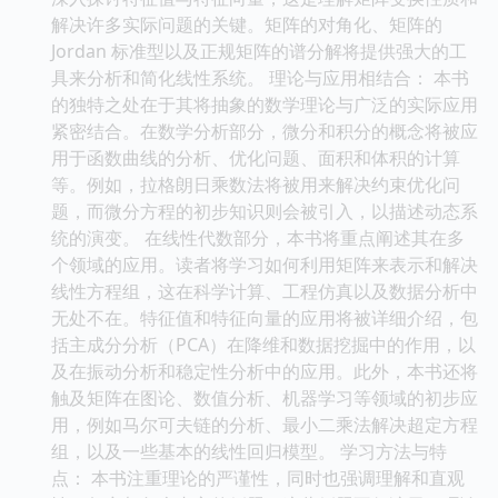
解决许多实际问题的关键。矩阵的对角化、矩阵的
Jordan 标准型以及正规矩阵的谱分解将提供强大的工
具来分析和简化线性系统。 理论与应用相结合： 本书
的独特之处在于其将抽象的数学理论与广泛的实际应用
紧密结合。在数学分析部分，微分和积分的概念将被应
用于函数曲线的分析、优化问题、面积和体积的计算
等。例如，拉格朗日乘数法将被用来解决约束优化问
题，而微分方程的初步知识则会被引入，以描述动态系
统的演变。 在线性代数部分，本书将重点阐述其在多
个领域的应用。读者将学习如何利用矩阵来表示和解决
线性方程组，这在科学计算、工程仿真以及数据分析中
无处不在。特征值和特征向量的应用将被详细介绍，包
括主成分分析（PCA）在降维和数据挖掘中的作用，以
及在振动分析和稳定性分析中的应用。此外，本书还将
触及矩阵在图论、数值分析、机器学习等领域的初步应
用，例如马尔可夫链的分析、最小二乘法解决超定方程
组，以及一些基本的线性回归模型。 学习方法与特
点： 本书注重理论的严谨性，同时也强调理解和直观