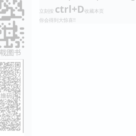
ctrl+D
立刻按
收藏本页
你会得到大惊喜!!