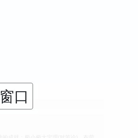
闭窗口
致的成就：极小极大定理(对策论)、布劳