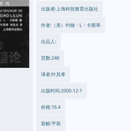
出版者:上海科技教育出版社
作者:（美）约翰・L・卡斯蒂
出品人:
页数:246
译者:叶其孝
出版时间:2000-12-1
价格:16.4
装帧:平装