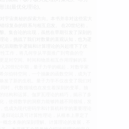
形法(最优化理论)。
类对宇宙奥秘的探索方向。本书并非对这些宏大
错综复杂的联系与相互启发。 在20世纪初，
酿。集合论的出现，虽然在早期引发了深刻的
理论，挑战了我们对数量的直观认知，也为逻
世纪后期数学逻辑和计算理论的兴起埋下了伏
创性工作，将几何学从平面推广到弯曲的空
更是对空间、时间和物质相互作用理解的革
入20世纪中期，量子力学的崛起，对数学家
希尔伯特空间，一个抽象的函数空间，成为了
焕发了新的生机。量子力学不仅改变了我们对
 同时，代数领域也在发生着深刻的变革。抽
的结构和运算。伽罗瓦理论的精巧，揭示了多
化，使得数学的洞察力能够跨越不同领域，发
，也成为现代密码学和计算机科学的重要理论
、递归论以及可计算性理论，从根本上界定了
这一概念本身的深刻理解。计算理论的发展，不
题等。 本书将不会简单地介绍这些理论的定义