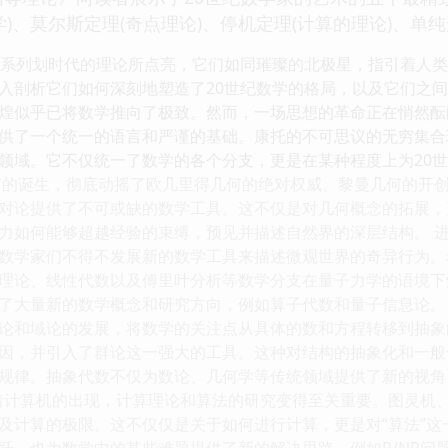
)、莫尔斯定理(奇点理论)、停机定理(计算的理论)、单纯
一系列划时代的理论所点亮，它们如同璀璨的北极星，指引着人
入剖析它们如何深刻地塑造了20世纪数学的格局，以及它们之间
煌似乎已将数学推向了极致。然而，一场思想的革命正在悄然酝
供了一个统一的语言和严谨的基础。康托的不可思议的无穷集合
领域。它不仅统一了数学的各个分支，更是在某种程度上为20
何的诞生，彻底动摇了欧几里得几何的绝对权威。黎曼几何的开
对论提供了不可或缺的数学工具。这不仅是对几何概念的拓展，
力如何能够超越经验的束缚，预见并描述自然界的深层结构。 进
数学家们不得不发展新的数学工具来描述微观世界的奇异行为。
理论、线性代数以及傅里叶分析等数学分支在量子力学的语境下
了大量新的数学概念和研究方向，例如算子代数和量子信息论。
论和域论的发展，将数学的关注点从具体的数和方程转移到抽象
因，并引入了群论这一强大的工具。这种对结构的抽象化和一般
规律。抽象代数不仅为数论、几何学等传统领域提供了新的视角
随着计算机的出现，计算理论和算法的研究变得至关重要。图灵机
及计算的极限。这不仅仅是关于如何进行计算，更是对“算法”
跃，也为数学中的某些难题提供了新的解决思路，例如P/NP问