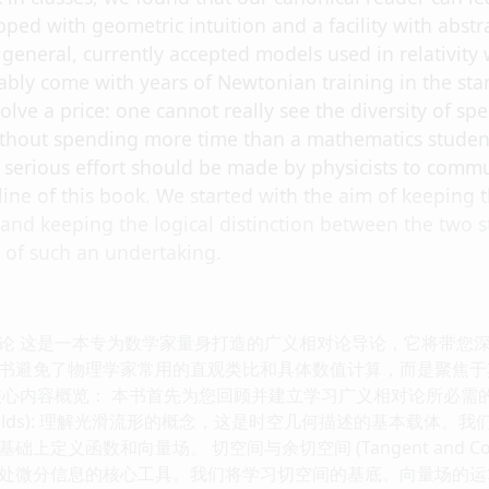
pped with geometric intuition and a facility with abstr
e general, currently accepted models used in relativit
tably come with years of Newtonian training in the st
olve a price: one cannot really see the diversity of sp
thout spending more time than a mathematics student
 a serious effort should be made by physicists to com
ne of this book. We started with the aim of keeping 
nd keeping the logical distinction between the two st
 of such an undertaking.
论 这是一本专为数学家量身打造的广义相对论导论，它将带您
书避免了物理学家常用的直观类比和具体数值计算，而是聚焦于
核心内容概览： 本书首先为您回顾并建立学习广义相对论所必需
ifolds): 理解光滑流形的概念，这是时空几何描述的基本载体。我们
定义函数和向量场。 切空间与余切空间 (Tangent and Cota
微分信息的核心工具。我们将学习切空间的基底、向量场的运算，以及