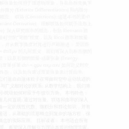
解张量如何用于描述物理量，并在坐标变换下
xterior Differentiation) 和内微分
概念。 联络 (Connections): 这是本书的重中
riant Derivative)。理解联络如何赋予流形上
e): 深入研究曲率的概念，包括 Riemann 曲
衡量时空的“弯曲”程度，以及 Ricci 曲率和数量
，并从数学角度对其进行严格阐述： 爱因斯
Gμν = 8πTμν 的几何意义。我们将深入剖析左侧的
性质；以及右侧的能量-动量张量 (Energy-
习度量张量 ds² = gμν dxμ dxν 如何定义时空
性质，以及如何通过度量张量来计算曲率。
数学描述，它们是自由落体粒子在弯曲时空中运动轨迹的
与广义相对论的联系: 从数学结构上，我们将
小扰动如何对应于牛顿引力势。 本书特色：
重几何直观: 通过对张量、联络和曲率的深入
具备一定的线性代数、微积分和群论知识，并有
层递进，从基础的流形概念到复杂的场方程，保
概念的实际应用。 目标读者： 本书适合所有
景、希望深入理解引力理论本质的物理学家。