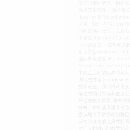
学习张量的定义、指标表
保持其不变性。 微分形式 (Di
(Interior Differ
之重。我们将详细介绍联络的概念
的向量场可微性，以及 Levi
率张量 (Riemann C
曲率的含义。 在掌握了
坦场方程 (Einstein 
爱因斯坦张量 (Einstei
Momentum Tensor)
中两点之间的距离和角度
测地线方程 (Geodes
数学表达。我们将从协变
阐述在弱引力场和低速近
严谨的数学推导: 本书
分析，帮助读者建立对弯
意识地引导数学家们将已
证学习过程的连贯性和系
对广义相对论的数学结构