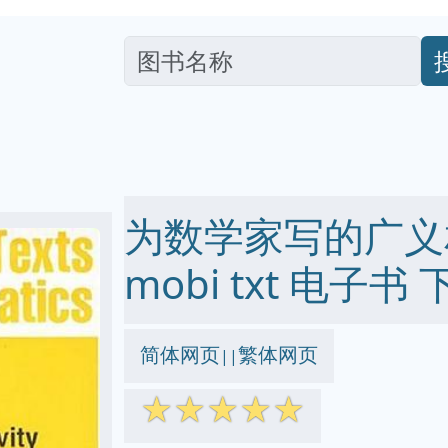
为数学家写的广义相对
mobi txt 电子书 
简体网页
繁体网页
||
☆
☆
☆
☆
☆