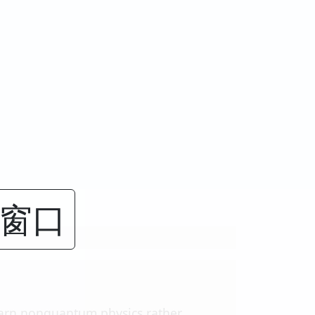
闭窗口
learn nonquantum physics rather