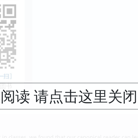
阅读 请点击这里关
k in classes, we found that our canonical reader can 