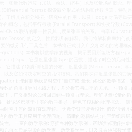
示、张量代数运算（加法、乘法、缩并）以及张量场的概念。理
fferential Forms): 探索微分形式的结构和代数运算，特别是外微分 (E
entiation)。了解其在积分和拓扑研究中的作用，以及 Hodge 对偶等重要
，包括平行移动 (Parallel Transport) 和协变导数 (Cova
-Civita 联络的唯一性及其与度量张量的关系。 曲率 (Curvatur
urvature Tensor) 的定义、性质和几何解释。我们将解析曲率如何
必要的微分几何工具之后，本书将正式引入广义相对论的物理框架
Field Equations): 本书将以数学家的视角，揭示爱因斯坦场方程 
n Tensor) Gμν，它是度量张量 Gμν 的函数，描述了时空的几何
 Tμν，它描述了物质和能量的分布。 度量张量 (Metric Tensor): 学
，以及它如何决定时空的几何结构。我们将探讨度量张量的变换
ic Equation): 理解测地线是时空中“最短”或“最长”路径的
导数的角度推导测地线方程，并分析其与曲率的关系。 牛顿引力
似下，广义相对论如何回归到牛顿引力理论。理解度量张量的微
的每一处论述都基于扎实的数学推导，避免了模糊的物理概念。 侧
曲时空几何的深刻直观理解。 为数学背景读者设计: 假设读者
有的数学工具应用于物理问题。 清晰的逻辑结构: 内容组织层
统性。 丰富的数学示例: 穿插各种数学示例，帮助读者理解抽象
和几何本质感兴趣的数学家、数学系学生，以及具有较强数学背