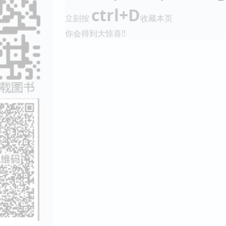
ctrl+D
立刻按
收藏本页
你会得到大惊喜!!