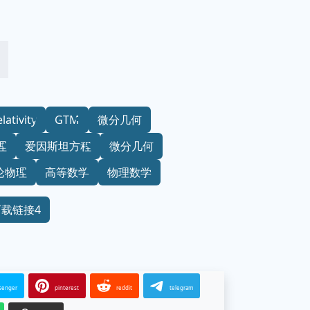
lativity
GTM
微分几何
理
爱因斯坦方程
微分几何
论物理
高等数学
物理数学
下载链接4
senger
pinterest
reddit
telegram