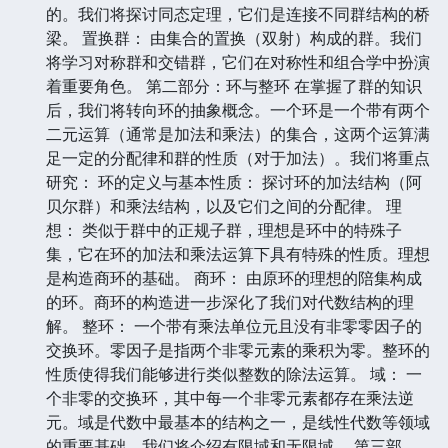
的。我们将探讨同态定理，它们是连接不同群结构的桥
梁。 置换群： 由集合的置换（双射）构成的群。我们
将学习对称群和交错群，它们在对称性和组合学中扮演
着重要角色。 第二部分：环与整环 在掌握了群的知识
后，我们将转向环的抽象概念。一个环是一个带有两个
二元运算（通常是加法和乘法）的集合，这两个运算满
足一定的分配律和群的性质（对于加法）。我们将重点
研究： 环的定义与基本性质： 探讨环的加法结构（阿
贝尔群）和乘法结构，以及它们之间的分配律。 理
想： 类似于群中的正规子群，理想是环中的特殊子
集，它在环的加法和乘法运算下具有特殊的性质。理想
是构造商环的基础。 商环： 由原环的理想的陪集构成
的环。商环的构造进一步深化了我们对代数结构的理
解。 整环： 一个带有乘法单位元且没有非零零因子的
交换环。零因子是指两个非零元素的乘积为零。整环的
性质使得我们能够进行类似整数的除法运算。 域： 一
个非零的交换环，其中每一个非零元素都存在乘法逆
元。域是代数中最基本的结构之一，是线性代数等领域
的重要基础。我们将介绍有限域和无限域。 第三部