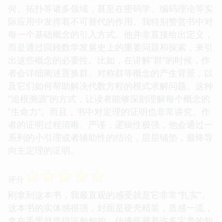
何、拓扑等诸多领域，甚至在密码学、编码理论等实
际应用中发挥着不可替代的作用。我特别赞赏书中对
每一个基础概念的引入方式。他并非直接给出定义，
而是通过回顾数学发展史上的重要问题和探索，来引
出这些概念的必要性。比如，在讲解“群”的时候，作
者会详细阐述置换群、对称群等概念的产生背景，以
及它们如何帮助解决代数方程的根式求解问题。这种
“追根溯源”的方式，让读者能够深刻理解每个概念的
“生命力”。而且，书中对定理的证明也非常讲究。作
者的证明过程清晰、严谨，逻辑性极强，他会通过一
系列的小引理或者辅助性的结论，层层铺垫，最终导
向主定理的证明。
☆
☆
☆
☆
☆
评分
刚拿到这本书，我最直观的感受就是它非常“扎实”。
这本书的实体感很强，封面是硬壳精装，质感一流，
拿在手里就觉得沉甸甸的，仿佛蕴藏着许多宝贵的知