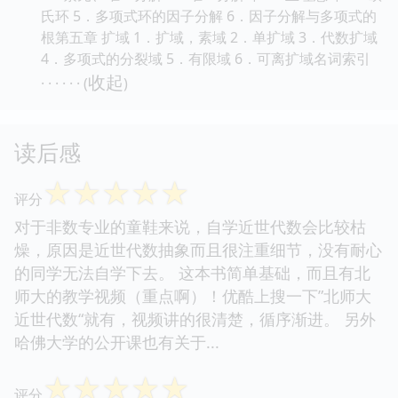
氏环 5．多项式环的因子分解 6．因子分解与多项式的
根第五章 扩域 1．扩域，素域 2．单扩域 3．代数扩域
4．多项式的分裂域 5．有限域 6．可离扩域名词索引
收起
· · · · · · (
)
读后感
☆
☆
☆
☆
☆
评分
对于非数专业的童鞋来说，自学近世代数会比较枯
燥，原因是近世代数抽象而且很注重细节，没有耐心
的同学无法自学下去。 这本书简单基础，而且有北
师大的教学视频（重点啊）！优酷上搜一下”北师大
近世代数“就有，视频讲的很清楚，循序渐进。 另外
哈佛大学的公开课也有关于...
☆
☆
☆
☆
☆
评分