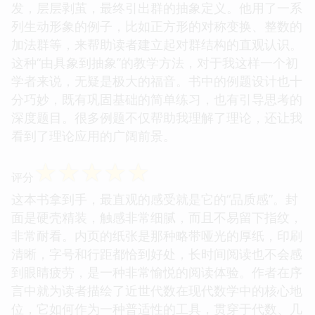
发，层层剥茧，最终引出群的抽象定义。他用了一系
列生动形象的例子，比如正方形的对称变换、整数的
加法群等，来帮助读者建立起对群结构的直观认识。
这种“由具象到抽象”的教学方法，对于我这样一个初
学者来说，无疑是极大的福音。书中的例题设计也十
分巧妙，既有巩固基础的简单练习，也有引导思考的
深度题目。很多例题不仅帮助我理解了理论，还让我
看到了理论应用的广阔前景。
☆
☆
☆
☆
☆
评分
这本书拿到手，最直观的感受就是它的“品质感”。封
面是硬壳精装，触感非常细腻，而且不易留下指纹，
非常耐看。内页的纸张是那种略带哑光的厚纸，印刷
清晰，字号和行距都恰到好处，长时间阅读也不会感
到眼睛疲劳，是一种非常愉悦的阅读体验。作者在序
言中就为读者描绘了近世代数在现代数学中的核心地
位，它如何作为一种普适性的工具，贯穿于代数、几