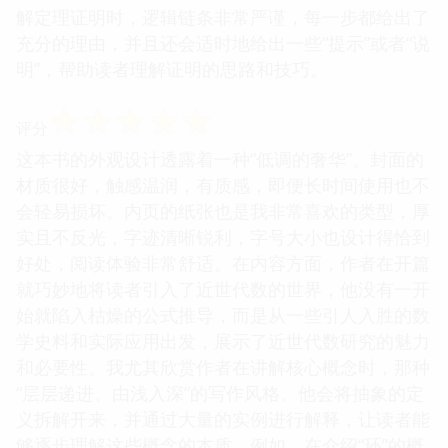
解定理证明时，逻辑链条非常严谨，每一步都给出了
充分的理由，并且还会适时地给出一些“提示”或者“说
明”，帮助读者理解证明的思路和技巧。
☆
☆
☆
☆
☆
评分
这本书的外观设计透露着一种“低调的奢华”。封面的
材质很好，触感温润，有质感，即便长时间使用也不
会轻易损坏。内页的纸张也是我非常喜欢的类型，厚
实且不反光，字迹清晰锐利，字号大小也设计得恰到
好处，阅读体验非常舒适。在内容方面，作者在开篇
就巧妙地将读者引入了近世代数的世界，他没有一开
始就陷入枯燥的公式推导，而是从一些引人入胜的数
学史料和实际应用出发，展示了近世代数研究的魅力
和必要性。我尤其欣赏作者在讲解核心概念时，那种
“层层递进、由浅入深”的写作风格。他会将抽象的定
义拆解开来，并通过大量的实例进行解释，让读者能
够逐步理解这些概念的本质。例如，在介绍“环”的概