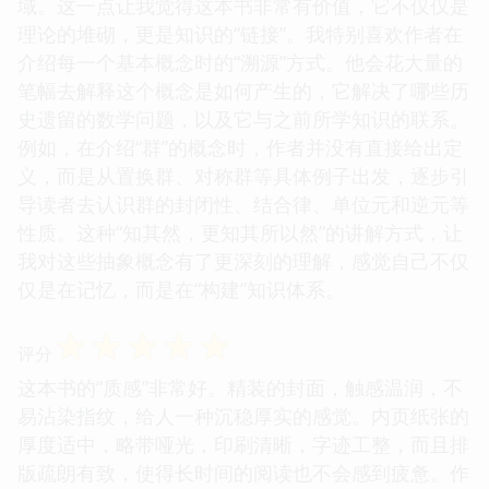
域。这一点让我觉得这本书非常有价值，它不仅仅是
理论的堆砌，更是知识的“链接”。我特别喜欢作者在
介绍每一个基本概念时的“溯源”方式。他会花大量的
笔幅去解释这个概念是如何产生的，它解决了哪些历
史遗留的数学问题，以及它与之前所学知识的联系。
例如，在介绍“群”的概念时，作者并没有直接给出定
义，而是从置换群、对称群等具体例子出发，逐步引
导读者去认识群的封闭性、结合律、单位元和逆元等
性质。这种“知其然，更知其所以然”的讲解方式，让
我对这些抽象概念有了更深刻的理解，感觉自己不仅
仅是在记忆，而是在“构建”知识体系。
☆
☆
☆
☆
☆
评分
这本书的“质感”非常好。精装的封面，触感温润，不
易沾染指纹，给人一种沉稳厚实的感觉。内页纸张的
厚度适中，略带哑光，印刷清晰，字迹工整，而且排
版疏朗有致，使得长时间的阅读也不会感到疲惫。作