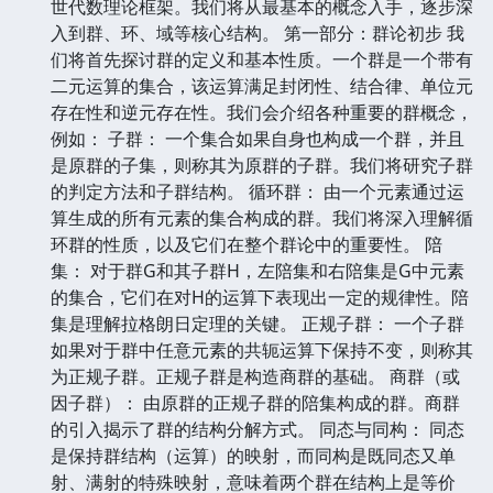
世代数理论框架。我们将从最基本的概念入手，逐步深
入到群、环、域等核心结构。 第一部分：群论初步 我
们将首先探讨群的定义和基本性质。一个群是一个带有
二元运算的集合，该运算满足封闭性、结合律、单位元
存在性和逆元存在性。我们会介绍各种重要的群概念，
例如： 子群： 一个集合如果自身也构成一个群，并且
是原群的子集，则称其为原群的子群。我们将研究子群
的判定方法和子群结构。 循环群： 由一个元素通过运
算生成的所有元素的集合构成的群。我们将深入理解循
环群的性质，以及它们在整个群论中的重要性。 陪
集： 对于群G和其子群H，左陪集和右陪集是G中元素
的集合，它们在对H的运算下表现出一定的规律性。陪
集是理解拉格朗日定理的关键。 正规子群： 一个子群
如果对于群中任意元素的共轭运算下保持不变，则称其
为正规子群。正规子群是构造商群的基础。 商群（或
因子群）： 由原群的正规子群的陪集构成的群。商群
的引入揭示了群的结构分解方式。 同态与同构： 同态
是保持群结构（运算）的映射，而同构是既同态又单
射、满射的特殊映射，意味着两个群在结构上是等价