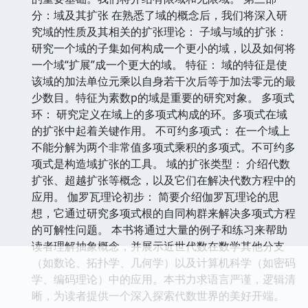
分：域及其扩张 在熟悉了域的概念后，我们将深入研
究域的性质及其相关的扩张理论： 子域与域的扩张：
研究一个域的子集如何构成一个更小的域，以及如何将
一个域“扩展”成一个更大的域。 特征： 域的特征是使
该域的加法单位元乘以自身若干次后等于加法零元的最
少数目。特征为素数p的域是重要的研究对象。 多项式
环： 研究定义在域上的多项式构成的环。多项式在域
的扩张中起着关键作用。 不可约多项式： 在一个域上
不能分解为两个非常值多项式乘积的多项式。不可约多
项式是构造域扩张的工具。 域的扩张类型： 介绍代数
扩张、超越扩张等概念，以及它们在解决代数方程中的
应用。 伽罗瓦理论初步： 简要介绍伽罗瓦理论的思
想，它通过研究多项式根的自同构群来解决多项式方程
的可解性问题。 本书将通过大量的例子和练习来帮助
读者理解抽象概念，并展示近世代数在数学其他分支
（如数论、拓扑学、几何学）以及计算机科学（如密码
学、编码理论）中的应用。本书力求语言严谨，逻辑清
晰，为读者提供一个深入探索代数世界的美好开端。