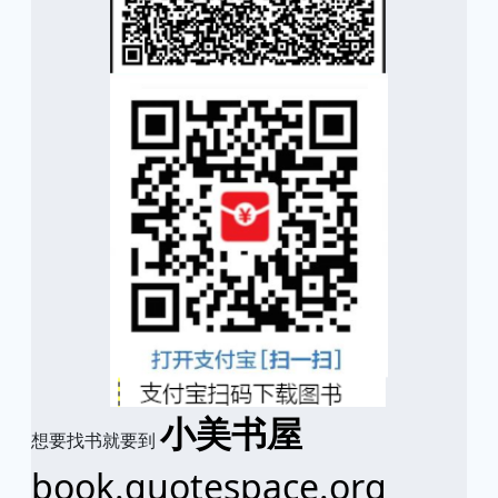
小美书屋
想要找书就要到
book.quotespace.org