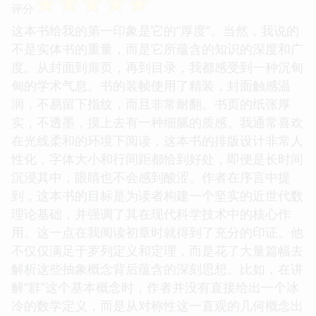
☆
☆
☆
☆
☆
评分
这本书给我的第一印象是它的“厚度”。当然，我说的
不是实体书的重量，而是它所蕴含的知识的深度和广
度。从封面到扉页，再到目录，我都感受到一种沉甸
甸的学术气息。书的装帧使用了精装，封面触感温
润，不易留下指纹，而且非常耐翻。书页的纸张厚
实，不透墨，摸上去有一种细腻的质感。我通常喜欢
在光线柔和的环境下阅读，这本书的排版设计非常人
性化，字体大小和行间距都恰到好处，即便是长时间
沉浸其中，眼睛也不会感到酸涩。作者在序言中提
到，这本书的目标是为读者构建一个坚实的近世代数
理论基础，并强调了其在现代科学技术中的核心作
用。这一点在我阅读初章时就得到了充分的印证。他
不仅仅满足于罗列定义和定理，而是花了大量篇幅去
解析这些抽象概念背后蕴含的深刻思想。比如，在讲
解“群”这个基本概念时，作者并没有直接给出一个冰
冷的数学定义，而是从对称性这一直观的几何概念出