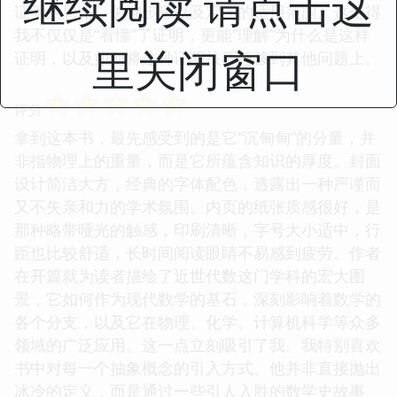
继续阅读 请点击这
证明的思路、关键步骤以及定理的适用范围。这使得
我不仅仅是“看懂”了证明，更能“理解”为什么是这样
里关闭窗口
证明，以及如何将这种证明技巧迁移到其他问题上。
☆
☆
☆
☆
☆
评分
拿到这本书，最先感受到的是它“沉甸甸”的分量，并
非指物理上的重量，而是它所蕴含知识的厚度。封面
设计简洁大方，经典的字体配色，透露出一种严谨而
又不失亲和力的学术氛围。内页的纸张质感很好，是
那种略带哑光的触感，印刷清晰，字号大小适中，行
距也比较舒适，长时间阅读眼睛不易感到疲劳。作者
在开篇就为读者描绘了近世代数这门学科的宏大图
景，它如何作为现代数学的基石，深刻影响着数学的
各个分支，以及它在物理、化学、计算机科学等众多
领域的广泛应用。这一点立刻吸引了我。我特别喜欢
书中对每一个抽象概念的引入方式。他并非直接抛出
冰冷的定义，而是通过一些引人入胜的数学史故事、