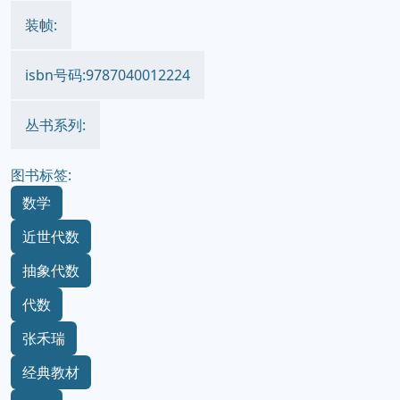
装帧:
isbn号码:9787040012224
丛书系列:
图书标签:
数学
近世代数
抽象代数
代数
张禾瑞
经典教材