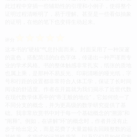
此过程中穿插一些辅助性的引理和小例子，使得整个
证明过程清晰明了，易于理解。甚至是一些看似抽象
的证明，在他的笔下也变得生动起来。
☆
☆
☆
☆
☆
评分
这本书的“硬核”气息扑面而来。封面采用了一种深邃
的蓝色，搭配简洁的白色字体，传递出一种严谨而专
业的学术风格。书的整体触感非常扎实，纸张的质地
也属上乘，是那种不易反光、印刷清晰的哑光纸，字
号和行距的设置都非常符合人体工学，保证了长时间
阅读的舒适度。作者在开篇就为我们揭示了近世代数
在现代数学体系中的“帝王般的地位”，它如何统一了
不同分支的概念，并为更高级的数学研究提供了基
础。我非常欣赏书中对于每一个基础概念的“溯源”和
“阐释”。例如，在讲解“环”的概念时，作者并没有止
步于给出定义，而是花费了大量篇幅去回顾整数的运
算性质、多项式的运算性质等，以及它们是如何启发