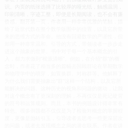
识。内页的纸张选择了比较厚的哑光纸，触感温润，
印刷清晰，字迹工整，即便是长期阅读，也不会有廉
价感。翻开第一页，作者用一种非常优雅的笔触，描
绘了近世代数在整个数学版图中的位置，以及它所带
来的思维方式的革命。他没有回避数学的严谨性，但
却用一种非常温和、引导的方式，带领读者一步步走
进这个抽象的世界。书中对于每一个基本概念的引
入，都力求做到“根源清晰”。例如，在介绍“群”的概
念时，作者花了相当多的篇幅去回顾群论在早期数学
和物理学中的萌芽，如置换群、对称群等。他解释了
为什么我们需要抽象出“群”这样一个结构，以及它所
能解决的问题。这种历史的视角和问题的驱动，让我
对这个概念有了更深刻的理解，不再仅仅是死记硬背
的符号和运算规则。而且，本书的例题设计得非常有
特色。很多例题都不仅仅是为了检验对概念的掌握程
度，更像是抛砖引玉，引导读者去思考一些更深层次
的问题，或者去发现概念之间的潜在联系。作者在讲