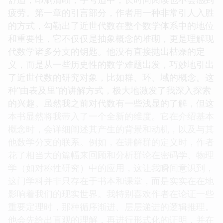
疲劳。第一章的引言部分，作者用一种非常引人入胜
的方式，勾勒出了近世代数在整个数学体系中的地位
和重要性，它不仅仅是抽象概念的堆砌，更是理解现
代数学诸多分支的钥匙。他没有直接抛出枯燥的定
义，而是从一些历史性的数学难题出发，巧妙地引出
了近世代数的研究对象，比如群、环、域的概念。这
种“由表及里”的讲解方式，极大地激发了我深入探索
的兴趣。虽然我之前对代数有一些浅显的了解，但这
本书显然将我带入了一个全新的维度。它在介绍基本
概念时，会详细阐述其产生的背景和动机，以及与其
他数学分支的联系。例如，在讲解群的定义时，作者
花了相当大的篇幅来回顾和分析群论在密码学、物理
学（如对称性研究）中的应用，这让我瞬间意识到，
这门学科并非只存在于书本和课堂，而是实实在在地
影响着我们的现实世界。我特别喜欢作者在论证一些
重要定理时，那种循序渐进、层层递进的逻辑推理。
他会先给出直观的理解，再进行形式化的证明，并在