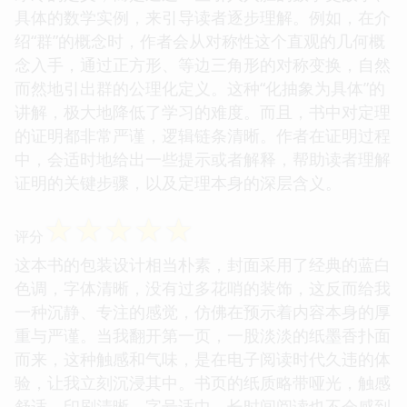
具体的数学实例，来引导读者逐步理解。例如，在介
绍“群”的概念时，作者会从对称性这个直观的几何概
念入手，通过正方形、等边三角形的对称变换，自然
而然地引出群的公理化定义。这种“化抽象为具体”的
讲解，极大地降低了学习的难度。而且，书中对定理
的证明都非常严谨，逻辑链条清晰。作者在证明过程
中，会适时地给出一些提示或者解释，帮助读者理解
证明的关键步骤，以及定理本身的深层含义。
☆
☆
☆
☆
☆
评分
这本书的包装设计相当朴素，封面采用了经典的蓝白
色调，字体清晰，没有过多花哨的装饰，这反而给我
一种沉静、专注的感觉，仿佛在预示着内容本身的厚
重与严谨。当我翻开第一页，一股淡淡的纸墨香扑面
而来，这种触感和气味，是在电子阅读时代久违的体
验，让我立刻沉浸其中。书页的纸质略带哑光，触感
舒适，印刷清晰，字号适中，长时间阅读也不会感到