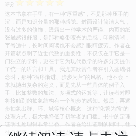
☆
☆
☆
☆
☆
评分
这本书拿在手里，有一种“厚重感”，不是那种压手的
沉，而是知识分量的那种感觉。封面设计简洁大气，
没有过多的修饰，透露出一种学术的严谨。内页的纸
张触感很舒服，是那种略带哑光的质感，印刷清晰，
字号适中，长时间阅读也不会感到眼睛疲劳。作者在
开篇就点明了近世代数的重要性，不仅仅在于它是一
门独立的学科，更在于它为现代数学的许多分支提供
了统一的语言和工具。我尤其欣赏作者在引入基础概
念时，那种“循序渐进、步步为营”的风格。他不会上
来就抛出复杂的定义，而是先从一些具体的例子入
手，比如整数的加法、多项式的运算等，让读者对即
将接触到的抽象结构有一个初步的感知。然后，再逐
步抽象出群、环、域等核心概念。这种“化繁为简”的
处理方式，极大地降低了初学者的门槛。书中的定理
证明也处理得非常出色。作者在给出证明的同时，往
往会伴随一些“注解”或者“思考题”，引导读者去理解