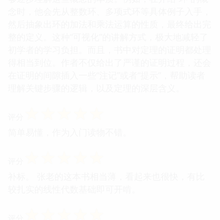
念时，他会先从整数环、多项式环等具体例子入手，
然后抽象出环的加法和乘法运算的性质，最终给出完
整的定义。这种“可视化”的讲解方式，极大地减轻了
初学者的学习负担。而且，书中对定理的证明都处理
得相当到位。作者不仅给出了严谨的证明过程，还会
在证明的间隙插入一些“注记”或者“提示”，帮助读者
理解关键步骤的逻辑，以及定理的深层含义。
☆
☆
☆
☆
☆
评分
简单易懂，作为入门读物不错。
☆
☆
☆
☆
☆
评分
补标。 张老的这本书相当薄，看起来也很快，有比
较扎实的线性代数基础即可开啃。
☆
☆
☆
☆
☆
评分