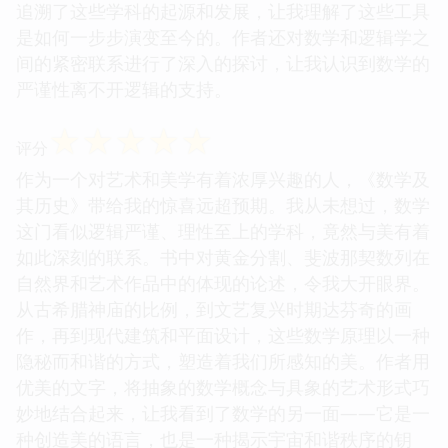
追溯了这些学科的起源和发展，让我理解了这些工具
是如何一步步演变至今的。作者还对数学和逻辑学之
间的紧密联系进行了深入的探讨，让我认识到数学的
严谨性离不开逻辑的支持。
☆
☆
☆
☆
☆
评分
作为一个对艺术和美学有着浓厚兴趣的人，《数学及
其历史》带给我的惊喜远超预期。我从未想过，数学
这门看似逻辑严谨、理性至上的学科，竟然与美有着
如此深刻的联系。书中对黄金分割、斐波那契数列在
自然界和艺术作品中的体现的论述，令我大开眼界。
从古希腊神庙的比例，到文艺复兴时期达芬奇的画
作，再到现代建筑和平面设计，这些数学原理以一种
隐秘而和谐的方式，塑造着我们所感知的美。作者用
优美的文字，将抽象的数学概念与具象的艺术形式巧
妙地结合起来，让我看到了数学的另一面——它是一
种创造美的语言，也是一种揭示宇宙和谐秩序的钥