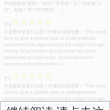
学的根基是“逻辑”，造就了世界独一无二的希腊“几
何”，影响了整个西方数学、（...
☆
☆
☆
☆
☆
评分
不是数学史是什么呢？作者说得很清楚： “This book
aims to give a unified view of undergraduate
mathematics by approaching the subject through
history. Since readers should have had some
mathematical experience, certain basics are
assumed and mathematics is ...
☆
☆
☆
☆
☆
评分
不是数学史是什么呢？作者说得很清楚： “This book
aims to give a unified view of undergraduate
mathematics by approaching the subject through
history. Since readers should have had some