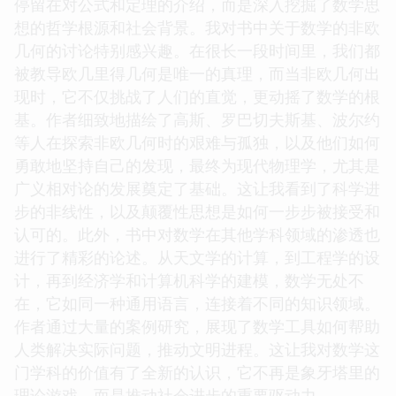
停留在对公式和定理的介绍，而是深入挖掘了数学思
想的哲学根源和社会背景。我对书中关于数学的非欧
几何的讨论特别感兴趣。在很长一段时间里，我们都
被教导欧几里得几何是唯一的真理，而当非欧几何出
现时，它不仅挑战了人们的直觉，更动摇了数学的根
基。作者细致地描绘了高斯、罗巴切夫斯基、波尔约
等人在探索非欧几何时的艰难与孤独，以及他们如何
勇敢地坚持自己的发现，最终为现代物理学，尤其是
广义相对论的发展奠定了基础。这让我看到了科学进
步的非线性，以及颠覆性思想是如何一步步被接受和
认可的。此外，书中对数学在其他学科领域的渗透也
进行了精彩的论述。从天文学的计算，到工程学的设
计，再到经济学和计算机科学的建模，数学无处不
在，它如同一种通用语言，连接着不同的知识领域。
作者通过大量的案例研究，展现了数学工具如何帮助
人类解决实际问题，推动文明进程。这让我对数学这
门学科的价值有了全新的认识，它不再是象牙塔里的
理论游戏，而是推动社会进步的重要驱动力。