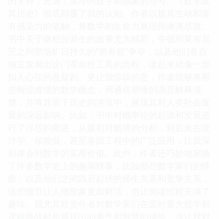
的学科，充满了冰冷的数字和抽象的符号。《数学及
其历史》彻底颠覆了我的认知。作者以极其生动和富
有感染力的笔触，将数学的生命力展现得淋漓尽致。
书中关于微积分诞生的故事尤为精彩，牛顿和莱布尼
茨之间那场旷日持久的“所有权”争夺，以及他们各自
独立发展出这门革命性工具的历程，读起来就像一部
扣人心弦的悬疑剧。更让我惊叹的是，作者能够将那
些晦涩难懂的数学概念，用通俗易懂的语言解释清
楚，并将其置于历史的洪流中，展现其对人类社会发
展的深远影响。比如，书中对概率论的起源和发展进
行了详尽的阐述，从最初对赌博的分析，到后来在统
计学、保险业，甚至基因工程中的广泛应用，让我深
刻体会到数学的实用价值。此外，作者还巧妙地穿插
了许多数学史上的趣闻轶事，比如那些数学家们的怪
癖，以及他们之间跌宕起伏的师生关系和竞争关系，
这些细节让人物形象更加鲜活，也让阅读过程充满了
趣味。我尤其欣赏作者对数学家们在面对重大哲学和
逻辑挑战时所展现出的勇气和智慧的描绘，这让我对