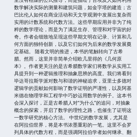
里没有枯燥的公式推导，而是描绘了古埃及人如何利用
数学解决实际的测量和建筑问题，如金字塔的建造；古
巴比伦人如何在商业活动和天文学观测中发展出复杂而
实用的计数系统和代数方法。这些早期应用并非为了纯
粹的数学理论，而是为了满足生存、管理和对宇宙的好
奇。作者会细致地呈现这些早期文明在记录、计算和几
何方面的独特创新，以及它们如何为后来的数学发展奠
定基础。 随着文明的推进，本书的笔触转向了古希
腊。然而，这里并非简单介绍欧几里得的《几何原
本》。作者更关注的是古希腊数学家们将数学从实用工
具提升到一种逻辑推理和抽象思辨的高度。我们将看到
毕达哥拉斯学派对数与和谐的神秘追求，亚里士多德对
逻辑学的贡献如何影响了数学证明的严谨性，以及阿基
米德在物理学和工程学中巧妙运用数学的例子。这本书
会深入探讨，正是古希腊人对“为什么”的追问，对抽象
概念的探索，开启了数学的理性之路，也催生了证明这
一数学研究的核心方法。 中世纪的数学发展，尤其是
在阿拉伯世界，将是本书浓墨重彩的一笔。这里不会罗
列具体的代数方程，而是强调阿拉伯学者如何继承、翻