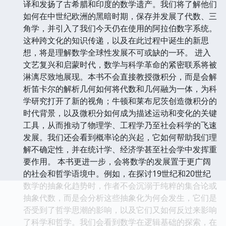
译和发扬了古希腊和印度的数学遗产。我们将了解他们
如何在中世纪欧洲的黑暗时期，保存并发展了代数、三
角学，并引入了我们今天仍在使用的阿拉伯数字系统。
这种跨文化的知识传递，以及在此过程中诞生的新思
想，将是理解数学全球性发展不可或缺的一环。 进入
文艺复兴和启蒙时代，数学与科学革命的紧密联系将被
淋漓尽致地展现。本书不会直接教授微积分，而是会解
析笛卡尔的解析几何如何将代数和几何融为一体，为科
学研究打开了新的视角；牛顿和莱布尼茨创造微积分的
时代背景，以及微积分如何成为描述运动和变化的关键
工具，从而推动了物理学、工程学乃至社会科学的飞速
发展。我们还会看到概率论的兴起，它如何帮助我们理
解不确定性，并在统计学、经济学甚至社会学中发挥重
要作用。 本书更进一步，会将数学的发展置于更广阔
的社会和哲学语境中。例如，在探讨19世纪和20世纪
数学的抽象化趋势时，作者不会沉溺于纯粹的集合论或
抽象代数，而是会分析这些抽象化为何会发生，它们是
否受到了哲学思潮的影响，以及它们又如何反过来影响
了科学和哲学。我们会看到数学在逻辑基础的探索，在