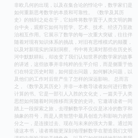
非欧几何的出现，以及在集合论的悖论中，数学家们是
如何重新思考数学的本质和可靠性。 《数学及其历
史》的独到之处在于，它始终将数学置于人类文明的舞
台中央，观察它如何与哲学、艺术、技术、经济乃至政
治相互作用。它展示了数学的每一次重大突破，往往伴
随着对现有知识体系的挑战，对旧有思维模式的颠覆，
以及对新现实的深刻洞察。书中将充满对那些在历史长
河中默默耕耘，却改变了我们认知世界的数学家的故事
的讲述，这些故事并非纯粹的生平介绍，而是侧重于他
们在特定历史时期，如何提出问题，如何解决问题，以
及他们的工作对后世产生了怎样的深远影响。 总而言
之，《数学及其历史》并非一本教导读者如何进行数学
计算的书。它是一部引人入胜的文化史，一篇关于人类
思想如何随着时间推移而演变的史诗。它邀请读者一同
踏上一段探索之旅，去理解数学不仅仅是冰冷的数字和
抽象的符号，而是人类智慧中最具创造力和影响力的部
分之一，是连接过去、现在与未来的强大力量。通过阅
读这本书，读者将能更深刻地理解数学在塑造我们文明