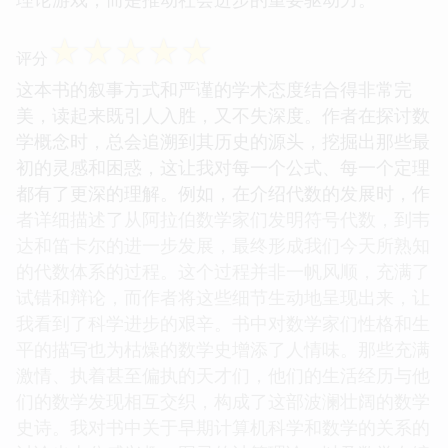
☆
☆
☆
☆
☆
评分
这本书的叙事方式和严谨的学术态度结合得非常完
美，读起来既引人入胜，又不失深度。作者在探讨数
学概念时，总会追溯到其历史的源头，挖掘出那些最
初的灵感和困惑，这让我对每一个公式、每一个定理
都有了更深的理解。例如，在介绍代数的发展时，作
者详细描述了从阿拉伯数学家们发明符号代数，到韦
达和笛卡尔的进一步发展，最终形成我们今天所熟知
的代数体系的过程。这个过程并非一帆风顺，充满了
试错和辩论，而作者将这些细节生动地呈现出来，让
我看到了科学进步的艰辛。书中对数学家们性格和生
平的描写也为枯燥的数学史增添了人情味。那些充满
激情、执着甚至偏执的天才们，他们的生活经历与他
们的数学发现相互交织，构成了这部波澜壮阔的数学
史诗。我对书中关于早期计算机科学和数学的关系的