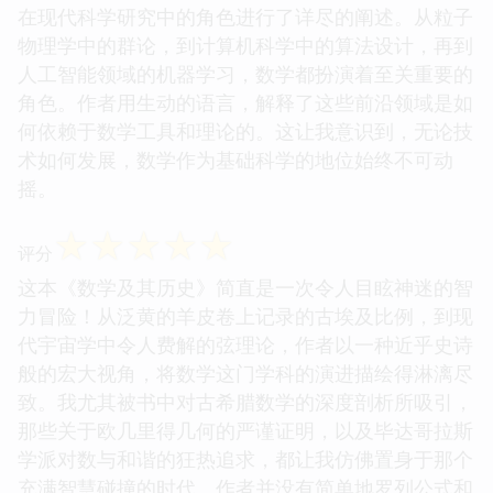
在现代科学研究中的角色进行了详尽的阐述。从粒子
物理学中的群论，到计算机科学中的算法设计，再到
人工智能领域的机器学习，数学都扮演着至关重要的
角色。作者用生动的语言，解释了这些前沿领域是如
何依赖于数学工具和理论的。这让我意识到，无论技
术如何发展，数学作为基础科学的地位始终不可动
摇。
☆
☆
☆
☆
☆
评分
这本《数学及其历史》简直是一次令人目眩神迷的智
力冒险！从泛黄的羊皮卷上记录的古埃及比例，到现
代宇宙学中令人费解的弦理论，作者以一种近乎史诗
般的宏大视角，将数学这门学科的演进描绘得淋漓尽
致。我尤其被书中对古希腊数学的深度剖析所吸引，
那些关于欧几里得几何的严谨证明，以及毕达哥拉斯
学派对数与和谐的狂热追求，都让我仿佛置身于那个
充满智慧碰撞的时代。作者并没有简单地罗列公式和