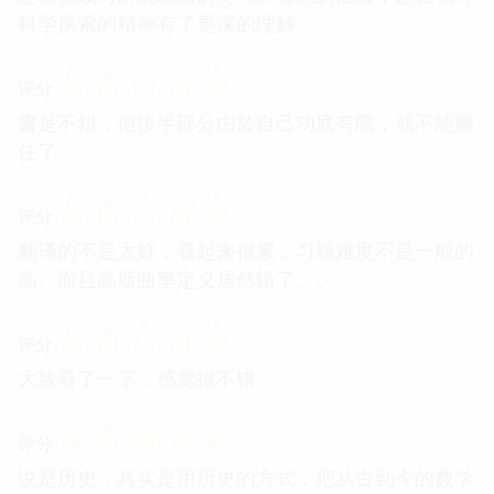
科学探索的精神有了更深的理解。
☆
☆
☆
☆
☆
评分
書是不錯，但後半部分由於自己功底有限，就不能勝
任了
☆
☆
☆
☆
☆
评分
翻译的不是太好，看起来很累，习题难度不是一般的
高。而且高斯曲率定义居然错了。。。
☆
☆
☆
☆
☆
评分
大致看了一下，感觉很不错
☆
☆
☆
☆
☆
评分
说是历史，其实是用历史的方式，把从古到今的数学