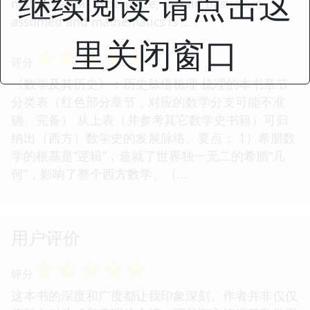
继续阅读 请点击这
mathematical experience, certain basics are
assumed and mathematics is ...
里关闭窗口
☆
☆
☆
☆
☆
评分
《数学及其历史》：历史脉络梳理 梳理的本书章节
分类表（红色部分章节，对应的数学分支可能不准
确、完备） 从上表（并参考其它数学史书籍）可归
纳出（西方）数学史的发展脉络、要点： 1）希腊数
学的根基是“逻辑”，造就了世界独一无二的希腊“几
何”，影响了整个西方数学、（...
用户评价
☆
☆
☆
☆
☆
评分
这本书的深度和广度都让我印象深刻。作者并非仅仅