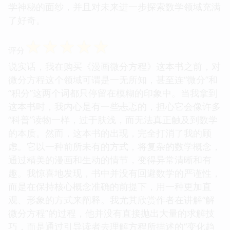
学神秘的面纱，并且对未来进一步探索数学领域充满
了好奇。
☆
☆
☆
☆
☆
评分
说实话，我在购买《漫画微分方程》这本书之前，对
微分方程这个领域可谓是一无所知，甚至连“微分”和
“积分”这两个词都只停留在模糊的印象中。当我拿到
这本书时，我内心是有一些忐忑的，担心它会像许多
“科普”读物一样，过于肤浅，而无法真正触及到数学
的本质。然而，这本书的出现，完全打消了我的顾
虑。它以一种前所未有的方式，将复杂的数学概念，
通过精美的漫画和生动的情节，变得异常清晰和有
趣。我惊喜地发现，书中并没有回避数学的严谨性，
而是在保持核心概念准确的前提下，用一种更加直
观、形象的方式来阐释。我尤其欣赏作者在讲解“解
微分方程”的过程，他并没有直接抛出大量的求解技
巧，而是通过引导读者去理解方程所描述的“变化趋