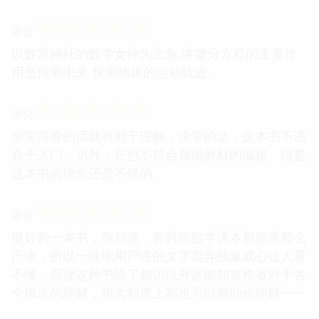
☆
☆
☆
☆
☆
评分
以数宫神社的数学女神为主角,讲微分方程的主要作
用是预测未来,预测物体的运动轨迹.
☆
☆
☆
☆
☆
评分
学完再看的话就有助于理解，没学的话，这本书不适
合于入门。另外，它也不符合我国教材的编排。但是
这本书的理念还是不错的。
☆
☆
☆
☆
☆
评分
挺好的一本书，你知道，有时候数学课本都追求那么
严谨，所以一味地用严谨的文字卖弄抽象成心让人看
不懂。而读这种书除了知识以外还能知道作者对于各
个概念的理解，很大程度上那也可以帮助你理解~~~