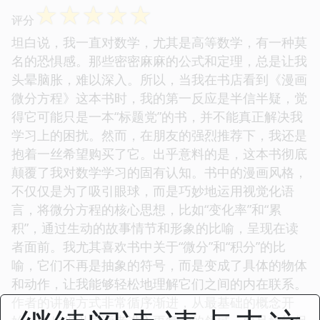
☆
☆
☆
☆
☆
评分
坦白说，我一直对数学，尤其是高等数学，有一种莫
名的恐惧感。那些密密麻麻的公式和定理，总是让我
头晕脑胀，难以深入。所以，当我在书店看到《漫画
微分方程》这本书时，我的第一反应是半信半疑，觉
得它可能只是一本“标题党”的书，并不能真正解决我
学习上的困扰。然而，在朋友的强烈推荐下，我还是
抱着一丝希望购买了它。出乎意料的是，这本书彻底
颠覆了我对数学学习的固有认知。书中的漫画风格，
不仅仅是为了吸引眼球，而是巧妙地运用视觉化语
言，将微分方程的核心思想，比如“变化率”和“累
积”，通过生动的故事情节和形象的比喻，呈现在读
者面前。我尤其喜欢书中关于“微分”和“积分”的比
喻，它们不再是抽象的符号，而是变成了具体的物体
和动作，让我能够轻松地理解它们之间的内在联系。
作者的讲解方式非常循序渐进，从最基础的概念开