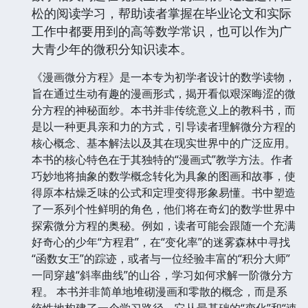
松的阅读学习，帮助读者掌握在毕业论文和实际
工作中都要用到的高等数学常识，也可以作为广
大青少年的微积分知识读本。
《漫画微分方程》是一本专为初学者设计的数学读物，
旨在通过生动有趣的漫画形式，揭开看似艰深晦涩的微
分方程的神秘面纱。本书并非传统意义上的教科书，而
是以一种更具亲和力的方式，引导读者理解微分方程的
核心概念、基本解法以及其在现实世界中的广泛应用。
本书的核心特色在于其独特的“漫画式”教学方法。作者
巧妙地将抽象的数学概念转化为具象的图画和故事，使
得原本枯燥乏味的公式和定理变得形象易懂。书中塑造
了一系列个性鲜明的角色，他们将在奇幻的数学世界中
探索微分方程的奥秘。例如，读者可能会跟随一个充满
好奇心的少年“方程君”，在“变化率”的迷雾森林中寻找
“函数女王”的踪迹，或者与一位经验丰富的“积分大师”
一同穿越“斜率曲线”的山谷，学习如何求解一阶微分方
程。 本书并非简单地堆砌漫画和零散的概念，而是系
统性地构建了一个学习路径。它从最基础的“变化”和“速