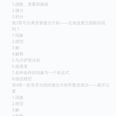
1.函数、变量和曲线
2.微分
3.积分
第3章可分离变量微分方程——北海道鹿王国能实现
吗？
1.现象
2.模型
3.解
4.解释
5.马尔萨斯法则
6.核衰变
7.各种各样的现象与一个表达式
8.物流模型
第4章一阶非齐次线性微分方程常数变易法——拨开云
雾
1.现象
2.模型
3.解
4.解释