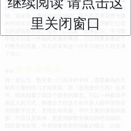
继续阅读 请点击这
始，一步步引导读者进入更复杂的领域，而且始终保
持着一种轻松愉快的氛围，让我始终保持着学习的热
情。我发现，通过漫画的辅助，我不再需要花费大量
里关闭窗口
的时间去记忆那些枯燥的公式，而是能够理解它们背
后的逻辑和意义。这本书让我第一次体会到，学习数
学也可以是一件如此有趣的事情，它让我重新燃起了
对数学的兴趣，并且对未来进一步学习微分方程充满
了信心。
☆
☆
☆
☆
☆
评分
我一直认为，数学是一门高冷的学科，需要极高的天
赋和大量的练习才能掌握。而《漫画微分方程》这本
书，彻底颠覆了我这个固有的观念。它以一种极其平
易近人的方式，将微分方程这个在许多人眼中望而生
畏的数学分支，变得生动有趣。书中大量的漫画和插
图，不仅仅是装饰，更是理解数学概念的绝佳辅助。
我惊喜地发现，作者能够将那些抽象的概念，比如