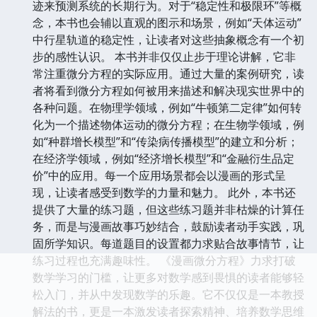
迹来预测系统的长期行为。对于“稳定性和极限环”等概
念，本书也会辅以直观的图示和场景，例如“天体运动”
中行星轨道的稳定性，让读者对这些抽象概念有一个初
步的感性认识。 本书并非仅仅止步于理论讲解，它非
常注重微分方程的实际应用。通过大量的案例研究，读
者将看到微分方程如何被用来描述和解决现实世界中的
各种问题。在物理学领域，例如“牛顿第二定律”如何转
化为一个描述物体运动的微分方程；在生物学领域，例
如“种群增长模型”和“传染病传播模型”的建立和分析；
在经济学领域，例如“经济增长模型”和“金融衍生品定
价”中的应用。每一个应用场景都会以漫画的形式呈
现，让读者感受到数学的力量和魅力。 此外，本书还
提供了大量的练习题，但这些练习题并非枯燥的计算任
务，而是与漫画故事巧妙结合，鼓励读者动手实践，巩
固所学知识。每道题目的设置都力求贴合故事情节，让
练习过程也充满趣味性。 《漫画微分方程》力求打破
数学学习的门槛，让更多对数学感到畏惧的读者能够轻
松入门，并从中发现数学的乐趣。它不仅仅是一本教授
解法的书，更是一本激发读者探索精神、培养数学思维