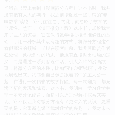
当我在书架上看到《漫画微分方程》这本书时，我并
没有抱有太大的期待。我之前接触过一些所谓的“趣
味数学”读物，它们往往过于简化，而忽略了数学的
严谨性。然而，《漫画微分方程》这本书，却给我带
来了巨大的惊喜。它在保持数学核心概念准确性的基
础上，用一种极其生动有趣的方式，将微分方程这个
看似高深的领域，呈现在读者面前。我尤其欣赏作者
在处理抽象概念时的巧思，他没有直接抛出枯燥的定
义，而是通过一系列贴近生活、引人入胜的漫画故
事，将微分方程的本质，比如“变化”和“累积”，生动
地展现出来。我感觉自己像是跟着书中的主人公一
起，在进行一次精彩的数学探险。每一次翻页，都充
满了新的发现和惊喜。这本书让我明白，学习数学并
非一定要死记硬背，而是可以通过理解和探索来实
现。它不仅让我对微分方程有了更深入的认识，更重
要的是，它重新点燃了我对数学的兴趣，让我对未来
继续深入学习数学领域充满了信心和期待。