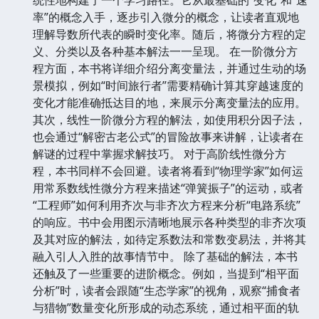
率”的概念入手，逐步引入微分的概念，让读者直观地
理解导数所代表的瞬时变化率。随后，将微分方程的定
义、分类以及各种基本解法一一呈现。 在一阶微分方
程方面，本书将详细介绍分离变量法，并通过生动的场
景模拟，例如“时间旅行者”需要精确计算其穿越速度的
变化才能准确抵达目的地，来展示分离变量法的应用。
其次，线性一阶微分方程的解法，如使用积分因子法，
也会通过“解密古老公式”的冒险故事来讲解，让读者在
解谜的过程中掌握求解技巧。 对于高阶线性微分方
程，本书同样不会回避。读者将看到“物理学家”如何运
用常系数线性微分方程来描述“弹簧振子”的运动，或者
“工程师”如何利用齐次与非齐次方程来分析“电路系统”
的响应。书中会用图示清晰地展示各种类型的非齐次项
及其对应的解法，如待定系数法和常数变易法，并将其
融入引人入胜的故事情节中。 除了基础的解法，本书
还触及了一些重要的进阶概念。例如，当提到“相平面
分析”时，读者会跟随“生态学家”的视角，观察“捕食者
与猎物”数量变化所形成的动态系统，通过相平面的轨