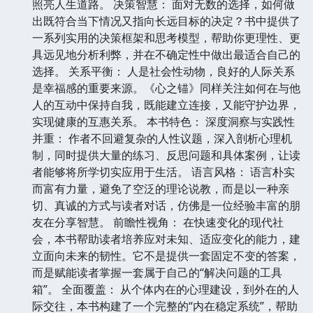
照亮人生道路。 决策智慧： 面对无数的选择，如何做
出既符合当下情况又指向长远目标的决定？书中提供了
一系列实用的决策框架和思考模型，帮助你更理性、更
具远见地分析利弊，并在不确定性中做出最适合自己的
选择。 关系平衡： 人是社会性动物，良好的人际关系
是幸福感的重要来源。《心之锚》同样关注如何在与他
人的互动中保持自我，既能建立连接，又能守护边界，
实现健康的互惠关系。 本书特色： 深度洞察与实践性
并重： 作者不回避复杂的人性议题，深入剖析心理机
制，同时提供大量的练习、反思问题和具体案例，让读
者能够将所学切实应用于生活。 语言风格： 语言朴实
而富有力量，避免了空泛的理论说教，而是以一种亲
切、真诚的方式与读者对话，仿佛是一位经验丰富的朋
友在分享智慧。 前瞻性视角： 在快速变化的现代社
会，本书帮助读者培养应对未知、适应变化的能力，建
立面向未来的韧性。它不是提供一套固定不变的答案，
而是赋能读者掌握一套属于自己的“解决问题的工具
箱”。 全面覆盖： 从个体内在的心理建设，到外在的人
际交往，本书构建了一个完整的“内在稳定系统”，帮助