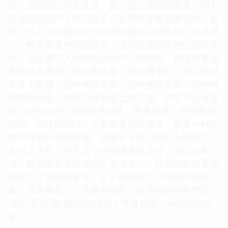
虑，生怕自己会失去这一切。这让我感同身受，因为
在现实生活中，我们似乎总是被教导要追求成功，却
很少有人谈论成功之后可能伴随的心理负担。作者用
了一种非常接地气的方式，没有使用艰涩的心理学名
词，而是通过人物的对话和内心的独白，将这种复杂
的情绪具象化。我读着读着，就仿佛看到了自己曾经
在某个阶段，那种坐立不安，那种辗转反侧，那种明
明拥有很多，却依旧感到匮乏的空虚。书里并没有提
供“治愈”这些不安的灵丹妙药，更多的是一种理解和
接纳。它让我明白，不安并非洪水猛兽，而是一种人
性中普遍存在的体验。关键在于我们如何去面对它，
去与之共处，而不是一味地逃避或压抑。读完这本
书，我并没有觉得我的不安消失了，但我对它的看法
却发生了微妙的变化。它不再是那个让我恐惧的阴
影，而更像是一个需要被倾听、被理解的内在声音。
这种“看见”和“接纳”的过程，本身就是一种强大的力
量。