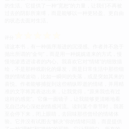
的生活。它提供了一种“宽恕”的力量，让我们不再被
过去的阴影所束缚，而是能够以一种更轻盈、更自由
的状态去面对生活。
☆
☆
☆
☆
☆
评分
读这本书，有一种循序渐进的沉浸感。作者并不急于
抛出所谓的“金句”，而是用一种娓娓道来的方式，慢
慢地渗透进读者的内心。我喜欢它对“情绪”的细致描
绘，不是那种戏剧化的爆发，而是日常生活中那些细
微的情绪波动，比如一瞬间的失落，或是突如其来的
喜悦。作者能够捕捉到这些稍纵即逝的情绪，并用精
准的文字将其表达出来，让我觉得，“原来我也有过
这样的感觉”。它像一面镜子，让我能够更清晰地看
见自己内心深处的情感河流。读到某个章节时，我甚
至会停下来，闭上眼睛，去回味那些曾经的情绪体
验。它并没有试图去“解决”你的情绪问题，而是提供
了一种“理解”和“接纳”的可能。它让我明白，所有的