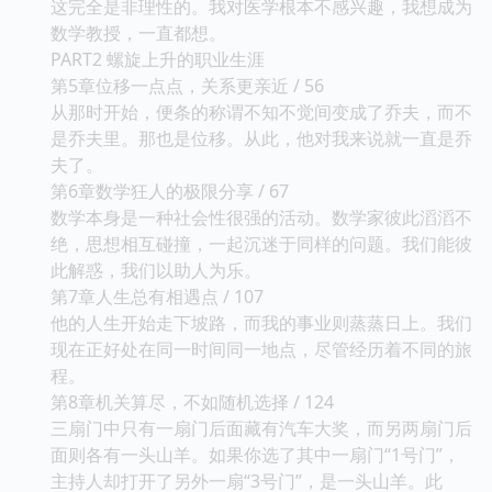
这完全是非理性的。我对医学根本不感兴趣，我想成为
数学教授，一直都想。
PART2 螺旋上升的职业生涯
第5章位移一点点，关系更亲近 / 56
从那时开始，便条的称谓不知不觉间变成了乔夫，而不
是乔夫里。那也是位移。从此，他对我来说就一直是乔
夫了。
第6章数学狂人的极限分享 / 67
数学本身是一种社会性很强的活动。数学家彼此滔滔不
绝，思想相互碰撞，一起沉迷于同样的问题。我们能彼
此解惑，我们以助人为乐。
第7章人生总有相遇点 / 107
他的人生开始走下坡路，而我的事业则蒸蒸日上。我们
现在正好处在同一时间同一地点，尽管经历着不同的旅
程。
第8章机关算尽，不如随机选择 / 124
三扇门中只有一扇门后面藏有汽车大奖，而另两扇门后
面则各有一头山羊。如果你选了其中一扇门“1号门”，
主持人却打开了另外一扇“3号门”，是一头山羊。此