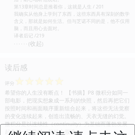
第13章时间总是推着你，这就是人生 / 201
我确实从他身上学到了东西，这些东西具有深刻的数学
含义，那就是如何生活。但与芝诺不同的是，他不仅用
脑，而且用心去面对。
译者后记 /219
收起
· · · · · · (
)
读后感
☆
☆
☆
☆
☆
评分
希望你的人生没有断点！ 【书摘】P8 微积分如同一
部电影，把现实想象成一系列的快照，然后再把它们
按照时间和画面顺序重新组合起来，将这些无法觉察
的变化连续起来，创造出流畅的、天衣无缝的幻觉。
微积分是以连续性（continuity）为基础而蓬勃发展
起来的一门学科。其核心假设...