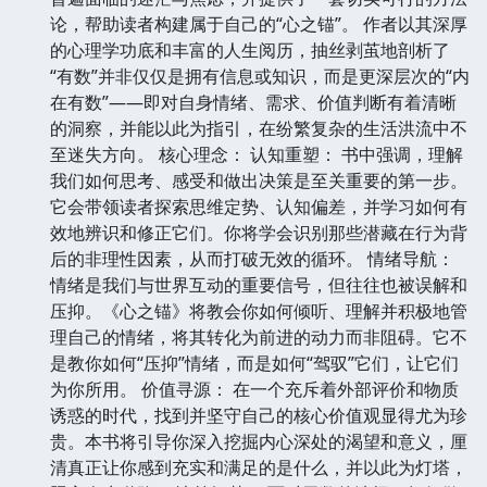
论，帮助读者构建属于自己的“心之锚”。 作者以其深厚
的心理学功底和丰富的人生阅历，抽丝剥茧地剖析了
“有数”并非仅仅是拥有信息或知识，而是更深层次的“内
在有数”——即对自身情绪、需求、价值判断有着清晰
的洞察，并能以此为指引，在纷繁复杂的生活洪流中不
至迷失方向。 核心理念： 认知重塑： 书中强调，理解
我们如何思考、感受和做出决策是至关重要的第一步。
它会带领读者探索思维定势、认知偏差，并学习如何有
效地辨识和修正它们。你将学会识别那些潜藏在行为背
后的非理性因素，从而打破无效的循环。 情绪导航：
情绪是我们与世界互动的重要信号，但往往也被误解和
压抑。《心之锚》将教会你如何倾听、理解并积极地管
理自己的情绪，将其转化为前进的动力而非阻碍。它不
是教你如何“压抑”情绪，而是如何“驾驭”它们，让它们
为你所用。 价值寻源： 在一个充斥着外部评价和物质
诱惑的时代，找到并坚守自己的核心价值观显得尤为珍
贵。本书将引导你深入挖掘内心深处的渴望和意义，厘
清真正让你感到充实和满足的是什么，并以此为灯塔，