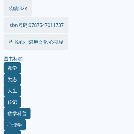
装帧:32K
isbn号码:9787547011737
丛书系列:湛庐文化·心视界
图书标签:
数学
励志
人生
传记
数学科普
心理学