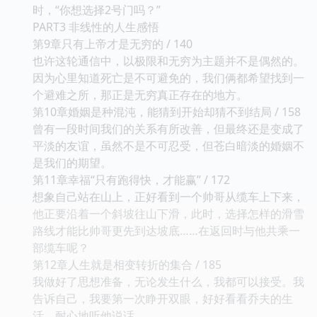
时，“你想选择2号门吗？”
PART3 非线性的人生感悟
第9章只有上帝才是无穷的 / 140
也许这轮通信中，以极限和无穷为主题并不是偶然的。
因为心里知道死亡是不可避免的，我们俩都希望找到一
个避难之所，那正是无穷真正存在的地方。
第10章婚姻是种混沌，能猜到开始却猜不到结局 / 158
曾有一段时间我们的关系有所改善，但最终还是变成了
平淡的友谊，虽然不是不可忍受，但苍白暗淡的婚姻不
是我们的期望。
第11章幸福“只有跑得快，才能赢” / 172
想象自己站在山上，正好看到一个帅哥从缆车上下来，
他正要沿着一个斜坡往山下滑，此时，选择怎样的滑雪
路线才能比帅哥更先到达坡底……在返回时与他共乘一
部缆车呢？
第12章人生就是相变转折的集合 / 185
我做好了思想准备，无论发生什么，我都可以接受。我
告诉自己，我要第一次睁开双眼，好好看看乔夫的生
活，耐心地听他说话。