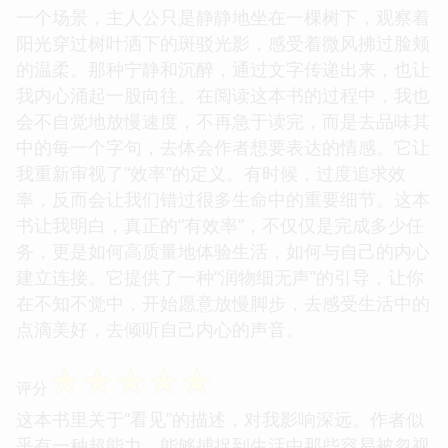
一个场景，主人公只是静静地坐在一棵树下，观察着
阳光穿过树叶洒下的斑驳光影，感受着微风拂过脸颊
的温柔。那种宁静和沉醉，通过文字传递出来，也让
我内心涌起一股向往。在阅读这本书的过程中，我也
会不自觉地放慢速度，不再急于读完，而是去品味其
中的每一个字句，去体会作者想要表达的情感。它让
我重新审视了“效率”的定义。有时候，过度追求效
率，反而会让我们错过很多生命中的重要细节。这本
书让我明白，真正的“有效率”，不仅仅是完成多少任
务，更是如何高质量地体验生活，如何与自己的内心
建立连接。它提供了一种“润物细无声”的引导，让你
在不知不觉中，开始愿意放慢脚步，去感受生活中的
点滴美好，去倾听自己内心的声音。
☆
☆
☆
☆
☆
评分
这本书里关于“看见”的描述，对我影响深远。作者似
乎有一种超能力，能够捕捉到生活中那些容易被忽视