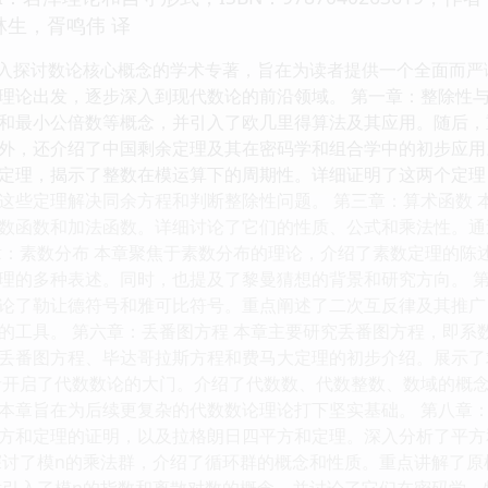
林生，胥鸣伟 译
本深入探讨数论核心概念的学术专著，旨在为读者提供一个全面而
理论出发，逐步深入到现代数论的前沿领域。 第一章：整除性与
和最小公倍数等概念，并引入了欧几里得算法及其应用。随后，
外，还介绍了中国剩余定理及其在密码学和组合学中的初步应用。
定理，揭示了整数在模运算下的周期性。详细证明了这两个定理
这些定理解决同余方程和判断整除性问题。 第三章：算术函数 
数函数和加法函数。详细讨论了它们的性质、公式和乘法性。通
章：素数分布 本章聚焦于素数分布的理论，介绍了素数定理的陈
理的多种表述。同时，也提及了黎曼猜想的背景和研究方向。 第
论了勒让德符号和雅可比符号。重点阐述了二次互反律及其推广
的工具。 第六章：丢番图方程 本章主要研究丢番图方程，即系
丢番图方程、毕达哥拉斯方程和费马大定理的初步介绍。展示了
者开启了代数数论的大门。介绍了代数数、代数整数、数域的概
本章旨在为后续更复杂的代数数论理论打下坚实基础。 第八章：
方和定理的证明，以及拉格朗日四平方和定理。深入分析了平方
探讨了模n的乘法群，介绍了循环群的概念和性质。重点讲解了原
章引入了模n的指数和离散对数的概念，并讨论了它们在密码学，