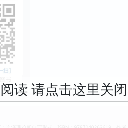
阅读 请点击这里关
II：岩泽理论和自守形式，ISBN：978704026361