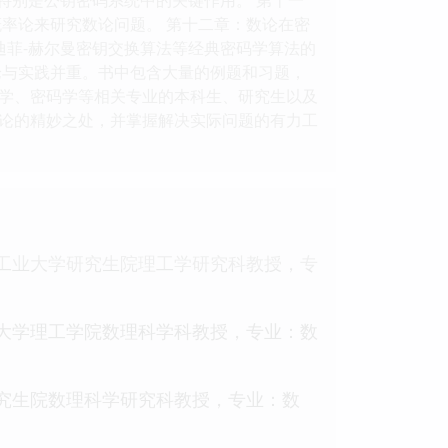
率论来研究数论问题。 第十二章：数论在密
、迪菲-赫尔曼密钥交换算法等经典密码学算法的
论与实践并重。书中包含大量的例题和习题，
学、密码学等相关专业的本科生、研究生以及
论的精妙之处，并掌握解决实际问题的有力工
京工业大学研究生院理工学研究科教授，专
塾大学理工学院数理科学科教授，专业：数
研究生院数理科学研究科教授，专业：数