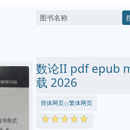
数论II pdf epub 
载 2026
简体网页
繁体网页
||
☆
☆
☆
☆
☆