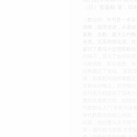
（日）斋藤毅 著，印
《数论II》 本书是一
清晰，循序渐进，从基础
素数、合数、最大公约数
余类、完系和简化系。此
探讨了费马小定理和欧拉
列例子，展示了如何利用
乌斯函数、欧拉函数、除
结构奠定了基础。 第四
律，如素数间隔和素数定
次剩余的概念，并详细讨
次同余方程提供了强有力
要的丢番图方程，如线性
代数数论入门 本章为读
等代数数论的核心内容。
问题，包括费马关于两平
章：循环群与原根 本章
章：指数和离散对数 本