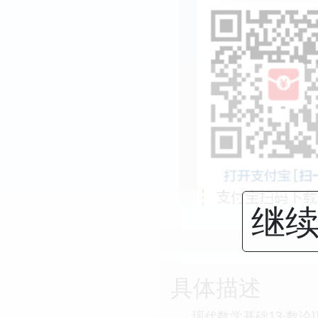
继续
具体描述
现代数学基础13·数论