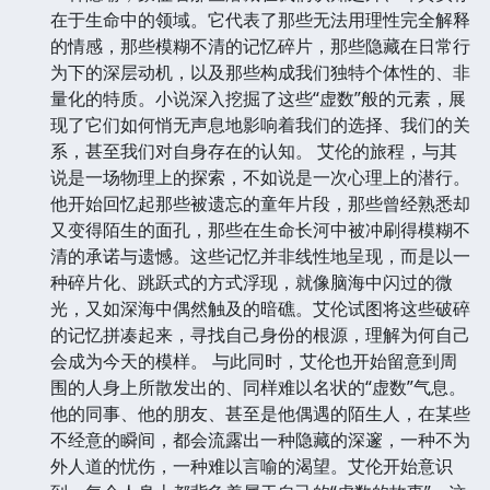
在于生命中的领域。它代表了那些无法用理性完全解释
的情感，那些模糊不清的记忆碎片，那些隐藏在日常行
为下的深层动机，以及那些构成我们独特个体性的、非
量化的特质。小说深入挖掘了这些“虚数”般的元素，展
现了它们如何悄无声息地影响着我们的选择、我们的关
系，甚至我们对自身存在的认知。 艾伦的旅程，与其
说是一场物理上的探索，不如说是一次心理上的潜行。
他开始回忆起那些被遗忘的童年片段，那些曾经熟悉却
又变得陌生的面孔，那些在生命长河中被冲刷得模糊不
清的承诺与遗憾。这些记忆并非线性地呈现，而是以一
种碎片化、跳跃式的方式浮现，就像脑海中闪过的微
光，又如深海中偶然触及的暗礁。艾伦试图将这些破碎
的记忆拼凑起来，寻找自己身份的根源，理解为何自己
会成为今天的模样。 与此同时，艾伦也开始留意到周
围的人身上所散发出的、同样难以名状的“虚数”气息。
他的同事、他的朋友、甚至是他偶遇的陌生人，在某些
不经意的瞬间，都会流露出一种隐藏的深邃，一种不为
外人道的忧伤，一种难以言喻的渴望。艾伦开始意识