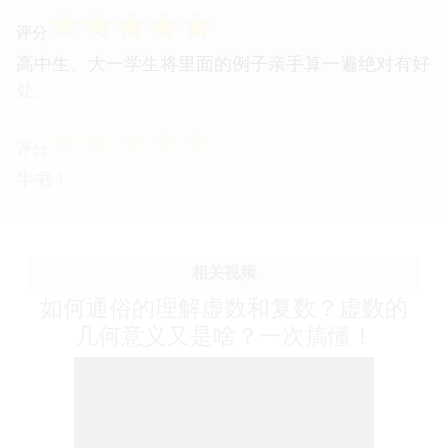
☆
☆
☆
☆
☆
评分
高中生、大一学生将里面的例子亲手算一遍绝对有好
处。
☆
☆
☆
☆
☆
评分
牛书！
相关视频
如何通俗的理解虚数和复数？虚数的
几何意义又是啥？一次搞懂！