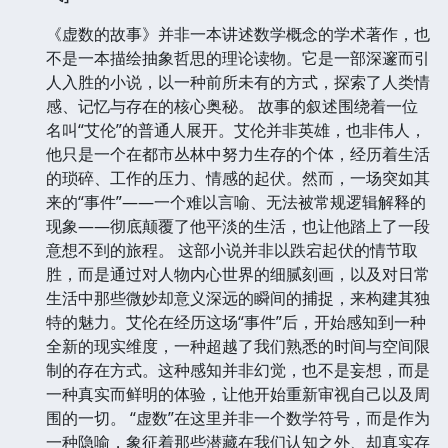
《虚数的故事》并非一本讲述数学概念的学术著作，也
不是一本描绘抽象哲思的理论读物。它是一部深邃而引
人入胜的小说，以一种前所未有的方式，探索了人类情
感、记忆与存在的核心奥秘。 故事的叙述围绕着一位
名叫“艾伦”的普通人展开。艾伦并非英雄，也非伟人，
他只是一个在都市丛林中努力生存的个体，经历着生活
的琐碎、工作的压力、情感的起伏。然而，一场突如其
来的“事件”——一个难以言喻、无法被常规逻辑解释的
现象——彻底颠覆了他平淡的生活，也让他踏上了一段
意想不到的旅程。 这部小说并非以跌宕起伏的情节取
胜，而是通过对人物内心世界的细腻刻画，以及对日常
生活中那些微妙却意义深远的瞬间的捕捉，来构建其独
特的魅力。艾伦在经历这场“事件”后，开始感知到一种
全新的现实维度，一种超越了我们熟悉的时间与空间限
制的存在方式。这种感知并非幻觉，也不是妄想，而是
一种真实而鲜明的体验，让他开始重新审视自己以及周
围的一切。 “虚数”在这里并非一个数学符号，而是作为
一种隐喻，象征着那些潜藏在我们认知之外、却真实存