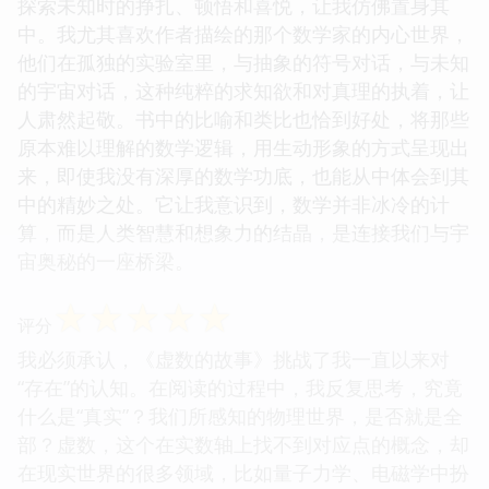
探索未知时的挣扎、顿悟和喜悦，让我仿佛置身其
中。我尤其喜欢作者描绘的那个数学家的内心世界，
他们在孤独的实验室里，与抽象的符号对话，与未知
的宇宙对话，这种纯粹的求知欲和对真理的执着，让
人肃然起敬。书中的比喻和类比也恰到好处，将那些
原本难以理解的数学逻辑，用生动形象的方式呈现出
来，即使我没有深厚的数学功底，也能从中体会到其
中的精妙之处。它让我意识到，数学并非冰冷的计
算，而是人类智慧和想象力的结晶，是连接我们与宇
宙奥秘的一座桥梁。
☆
☆
☆
☆
☆
评分
我必须承认，《虚数的故事》挑战了我一直以来对
“存在”的认知。在阅读的过程中，我反复思考，究竟
什么是“真实”？我们所感知的物理世界，是否就是全
部？虚数，这个在实数轴上找不到对应点的概念，却
在现实世界的很多领域，比如量子力学、电磁学中扮