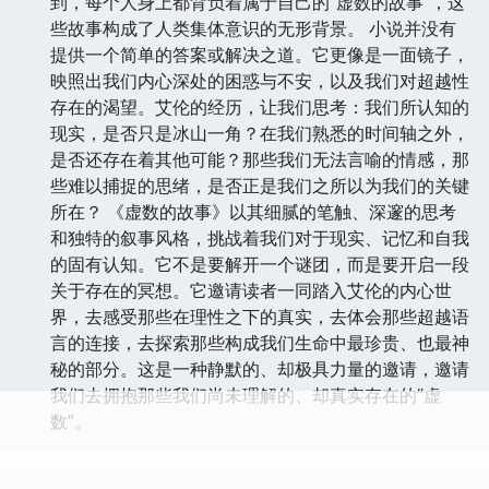
到，每个人身上都背负着属于自己的“虚数的故事”，这
些故事构成了人类集体意识的无形背景。 小说并没有
提供一个简单的答案或解决之道。它更像是一面镜子，
映照出我们内心深处的困惑与不安，以及我们对超越性
存在的渴望。艾伦的经历，让我们思考：我们所认知的
现实，是否只是冰山一角？在我们熟悉的时间轴之外，
是否还存在着其他可能？那些我们无法言喻的情感，那
些难以捕捉的思绪，是否正是我们之所以为我们的关键
所在？ 《虚数的故事》以其细腻的笔触、深邃的思考
和独特的叙事风格，挑战着我们对于现实、记忆和自我
的固有认知。它不是要解开一个谜团，而是要开启一段
关于存在的冥想。它邀请读者一同踏入艾伦的内心世
界，去感受那些在理性之下的真实，去体会那些超越语
言的连接，去探索那些构成我们生命中最珍贵、也最神
秘的部分。这是一种静默的、却极具力量的邀请，邀请
我们去拥抱那些我们尚未理解的、却真实存在的“虚
数”。