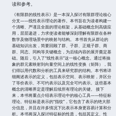
读和参考。
《有限群的线性表示》是一本深入探讨有限群理论核心
分支——线性表示理论的著作。本书旨在为读者构建一
个清晰、严谨且全面的理论框架，从基础概念到高级应
用，层层递进，力求使读者能够深刻理解有限群在各种
数学及物理场景中的映射与结构。 本书首先从群论的
基础知识出发，简要回顾了群、子群、正规子群、商
群、同态、同构等关键概念，为后续内容的展开奠定基
础。随后，引入了“线性表示”这一核心概念。通过将抽
象的群元素映射到向量空间上的线性变换（矩阵），我
们得以用代数和分析的工具来研究群的结构。本书将详
细阐述表示的定义，包括表示空间、表示映射，并区分
了等价表示、不可约表示以及完全可约表示。这些基本
概念的清晰界定是理解后续所有理论的关键。 接下
来，本书将重点介绍表示理论中的核心工具——特征标
理论。特征标是表示的“指纹”，它包含了表示的绝大部
分信息，并且在许多情况下比表示本身更容易计算和分
析。本书将深入探讨特征标的性质，包括其定义、性