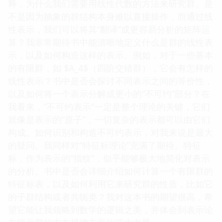
释，为什么我们需要用线性代数的方法来研究群。是
不是因为抽象的群结构本身难以直接操作，而通过线
性表示，我们可以将其“翻译”成更容易分析的矩阵运
算？我非常期待书中能清晰地定义什么是群的线性表
示，以及如何构造这样的表示。例如，对于一些基本
的有限群，如 $A_4$（四阶交错群），它会有怎样的
线性表示？书中是否会探讨不同表示之间的等价性，
以及如何将一个表示分解成更小的“不可约”部分？在
我看来，“不可约表示”一定是整个理论的关键，它们
就像是表示的“原子”，一切复杂的表示都可以由它们
构成。如何识别和构造不可约表示，对我来说是最大
的疑问。我同样对“特征标理论”充满了期待。特征
标，作为表示的“指纹”，似乎能够极大地简化对表示
的分析。书中是否会详细介绍如何计算一个有限群的
特征标表，以及如何利用它来研究群的性质，比如它
的子群结构或者共轭类？我对这本书的期望很高，希
望它能让我领略到数学的逻辑之美，并体会到表示论