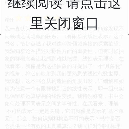
继续阅读 请点击这
理论知识，更能让我领略到数学的深度和广度。
☆
☆
☆
☆
☆
里关闭窗口
评分
我一直认为，数学中最迷人的部分在于它能够发现不
同领域之间隐藏的联系。《有限群的线性表示》这个
书名，恰好点燃了我对这种跨领域连接的探索欲望。
我深知群论在描述对称性方面的重要性，但有时候抽
象的群概念会让我感到难以把握。线性表示理论，在
我看来，就像是为这些抽象的群提供了一个“具象化”
的视角，将它们映射到我们更熟悉的线性代数世界。
我设想，这本书会从构造性的角度出发，详细解释如
何为任意一个有限群找到它的线性表示，即一组忠实
地保留群运算结构的线性变换。我特别好奇，书中会
如何处理不同表示之间的等价性。在我看来，理解
“不可约表示”一定是关键，它们就像是表示的“基本单
元”。那么，如何识别和构造不可约表示？书中是否
会提供一些有效的工具或算法？我同样对“特征标理