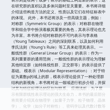
在研究群的直积以及多体问题时至关重要。本书将详细
介绍这些构造方法的定义、性质以及它们在特征标表中
的体现。 此外，本书还将涉及一些高级主题，例如：
对称群（Symmetric Group）的表示：对称群在物理
学和组合学中扮演着极其重要的角色，其表示理论也尤
为丰富。本书将介绍对称群的不可约表示与李表格
（Young Tableaux）之间的深刻联系，以及如何利用
李氏法则（Young's Rule）等工具来处理其表示。 一
般线性群（General Linear Group）的表示：作为一
系列重要群的通用范例，一般线性群的表示理论为理解
其他特定群（如特殊线性群、正交群等）的表示提供了
基础。 模表示（Modular Representation）：对于特
征为素数p的域上的群，模表示理论提供了一种处理群
结构的新视角，本书将对这一领域进行初步介绍，并探
讨其与特征标理论的区别与联系。 应用浅析：为了展
示有限群线性表示理论的强大生命力，本书的最后部分
将简要介绍其在物理学（如量子力学、粒子物理、晶体
学）、化学（如分子对称性）、密码学以及代数计数等