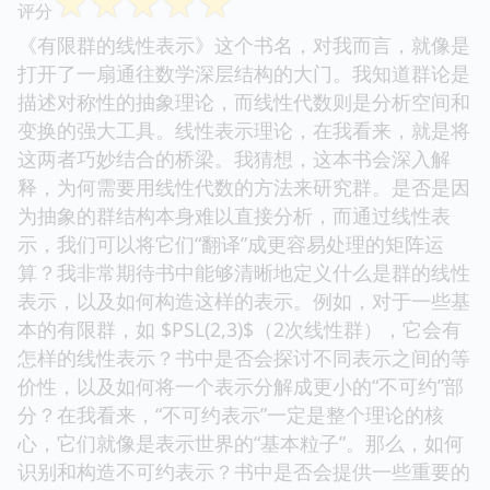
☆
☆
☆
☆
☆
评分
《有限群的线性表示》这个书名，对我而言，就像是
打开了一扇通往数学深层结构的大门。我知道群论是
描述对称性的抽象理论，而线性代数则是分析空间和
变换的强大工具。线性表示理论，在我看来，就是将
这两者巧妙结合的桥梁。我猜想，这本书会深入解
释，为何需要用线性代数的方法来研究群。是否是因
为抽象的群结构本身难以直接分析，而通过线性表
示，我们可以将它们“翻译”成更容易处理的矩阵运
算？我非常期待书中能够清晰地定义什么是群的线性
表示，以及如何构造这样的表示。例如，对于一些基
本的有限群，如 $PSL(2,3)$（2次线性群），它会有
怎样的线性表示？书中是否会探讨不同表示之间的等
价性，以及如何将一个表示分解成更小的“不可约”部
分？在我看来，“不可约表示”一定是整个理论的核
心，它们就像是表示世界的“基本粒子”。那么，如何
识别和构造不可约表示？书中是否会提供一些重要的