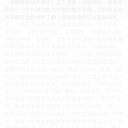
《有限群的线性表示》这个书名，对我来说，就像是
开启了一个充满结构与对称的数学宝藏。我对群论的
基本概念已经有所了解，但始终觉得它在实际应用
中，尤其是在连接代数与其他领域方面，似乎还有一
层“面纱”。线性表示理论，在我看来，就是揭开这层
面纱的关键。我猜想，这本书会向我展示如何将抽象
的群元素转化为更为具体的线性变换，也就是矩阵。
这个过程本身就充满了智慧，它允许我们用我们熟悉
的线性代数工具去分析那些原本难以捉摸的群结构。
我期待书中会详细介绍这个“映射”的过程，比如，如
何为一般的群构造出它的线性表示，以及这些表示之
间可能存在的等价关系。我特别想知道，书中会如何
处理“不可约表示”这个核心概念。在我看来，不可约
表示就像是构建更复杂表示的基本“积木”，理解了它
们，就等于掌握了理解整个表示理论的钥匙。那么，
如何识别和构造不可约表示？书中是否会提供一些算
法，或者一些重要的定理来帮助读者掌握这一点？我