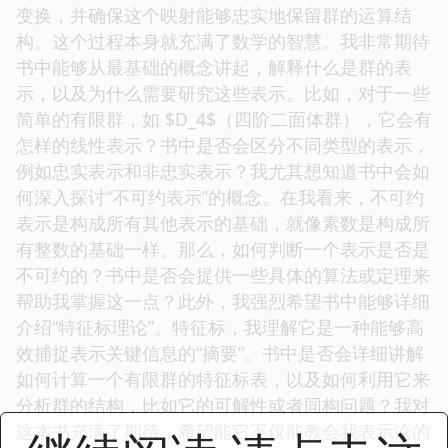
变换，并确保这个映射能够忠实地保留群的运算结
构。这个过程本身就充满了数学的智慧。我非常期待
书中能够从最基础的概念讲起，解释什么是群的表
示，以及为什么需要研究这些表示。比如，对于一些
简单的有限群，如 $D_4$（四阶二面体群），它会有
怎样的线性表示？书中是否会区分不同类型的表示，
例如忠实表示和非忠实表示？我尤其想知道书中会如
何深入探讨“不可约表示”的概念。在我看来，不可约
表示是构成所有其他表示的基础，就像素数是构成所
有整数的基础一样。那么，如何判断一个表示是否是
不可约的？书中是否会提供一些具体的算法或定理来
帮助我掌握这一点？此外，我强烈希望书中能够详细
介绍“特征标理论”。特征标，我理解它是一种能够高
效捕捉表示关键信息的“摘要”。书中是否会详细讲解
如何计算一个有限群的特征标表，以及如何利用它来
分析群的结构，比如它的可解性或者同构问题？我对
这本书充满了期待，希望能它不仅能教会我表示论的