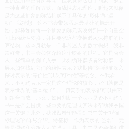
面的应用早已有所耳闻，但总觉得它过于抽象，缺乏
一种直观的理解方式。而线性表示理论，听起来就像
是为这些抽象的群结构赋予了具体的“形体”和“运
动”。我猜想，这本书会带领我从最基础的概念开
始，解释如何将一个抽象的群元素映射到一个向量空
间上的线性变换，并且要求这些变换必须保持群的运
算结构。这本身就是一个非常迷人的数学构想。我非
常好奇，书中会如何介绍这个映射的过程。它是否会
从一些简单的例子入手，比如循环群或者对称群，来
展示如何找到它们的线性表示？我期待书中能够深入
探讨表示的“等价性”以及“可约性”等概念。在我看
来，不可约表示一定是这个理论的核心，它们就像是
表示世界的“基本粒子”，一切复杂的表示都可以由它
们组合而成。那么，如何判断一个表示是否不可约？
书中是否会提供一些重要的定理或算法来帮助我掌握
这一关键？此外，我强烈希望能看到书中关于“特征
标理论”的详尽介绍。特征标，作为表示的“签名”，无
疑是理解和分析表示的强大工具。书中是否会详细讲