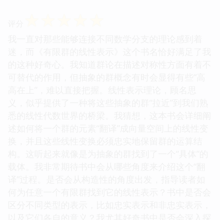
☆
☆
☆
☆
☆
评分
我一直对那些能够连接不同数学分支的理论感到着
迷，而《有限群的线性表示》这个书名恰好满足了我
的这种好奇心。我知道群论在描述对称性方面有着不
可替代的作用，但抽象的群概念有时会显得有些“高
高在上”，难以直接把握。线性表示理论，顾名思
义，似乎提供了一种将这些抽象的群“拉近”到我们熟
悉的线性代数世界的桥梁。我猜想，这本书会详细阐
述如何将一个群的元素“翻译”成向量空间上的线性变
换，并且这些线性变换必须忠实地保留群的运算结
构。这听起来就像是为抽象的群找到了一个“具体”的
载体。我非常期待书中会从哪些角度来介绍这个“翻
译”过程。是否会从构造性的角度出发，指导读者如
何为任意一个有限群找到它的线性表示？书中是否会
区分不同类型的表示，比如忠实表示和非忠实表示，
以及它们各自的意义？我尤其好奇书中是否会深入探