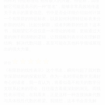
同样对“特征标理论”抱有极大的兴趣。特征标，我理
解它可能是表示的一种“签名”，能够非常高效地传递
关于表示的重要信息。书中是否会详细介绍如何计算
一个有限群的特征标表，以及如何利用特征标表来分
析群的结构，比如分解群，或者判断群的性质？这本
书，我期望它不仅仅是一本理论的堆砌，更能通过大
量的例子和清晰的逻辑，让我领略到表示论在理解群
结构、解决代数问题，甚至可能在其他科学领域展现
出的强大力量。
☆
☆
☆
☆
☆
评分
《有限群的线性表示》这个书名，瞬间勾起了我对数
学深层结构的探索欲望。作为一名对理论数学充满好
奇心的读者，我一直认为，将看似毫不相关的数学分
支联系起来的理论，往往蕴含着最深刻的洞见。而线
性表示理论，在我看来，正是这样一种连接抽象代数
与具体线性代数的桥梁。我猜想，这本书会首先解