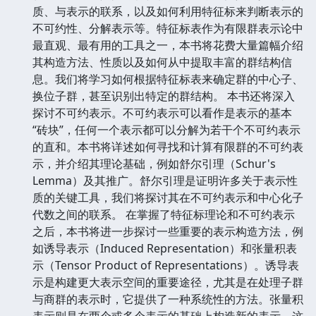
质、与表示的联系，以及如何利用特征标来判断表示的
不可约性、分解表示等。特征标表作为有限群表示论中
最直观、最有用的工具之一，本书将花费大量篇幅介绍
其构造方法、性质以及如何从中提取丰富的群结构信
息。我们将学习如何根据特征标表来确定群的中心子、
换位子群，甚至识别出特定的群结构。 本书还将深入
探讨不可约表示。不可约表示可以看作是表示的基本
“砖块”，任何一个表示都可以分解为若干个不可约表示
的直和。本书将详述如何寻找和计算有限群的不可约表
示，并介绍其理论基础，例如舒尔引理（Schur's
Lemma）及其推广。舒尔引理是证明许多关于表示性
质的关键工具，我们将探讨其在不可约表示和中心化子
代数之间的联系。 在掌握了特征标理论和不可约表示
之后，本书将进一步探讨一些重要的表示构造方法，例
如诱导表示（Induced Representation）和张量积表
示（Tensor Product of Representations）。诱导表
示是构建更大表示空间的重要途径，尤其是在处理子群
与商群的表示时，它提供了一种系统性的方法。张量积
表示则是在两个或多个表示的基础上构造新的表示，这