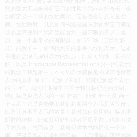
象的群“翻译”成更容易处理的矩阵，进而利用线性代
数的强大工具来分析它们的性质？我非常好奇书中会
如何定义一个群的线性表示。它是否会涉及向量空
间、线性映射，以及如何构造这些映射使得它们满足
群的运算规则？我希望能看到一些清晰的例子，比
如，在一个非常小的有限群，如 $S_3$（三阶对称
群）的例子中，如何找到它的非平凡线性表示。这本
书是否会深入探讨表示的性质，比如可约性、直和分
解，以及 Irreducible Representations (不可约表示)
的概念？我想象中，不可约表示就像是构成其他所有
表示的基本“原子”，理解了它们，就能理解整个表示
的“宇宙”。我同样期待书中关于特征标理论的介绍。
特征标是否是表示的一种“指纹”，能够唯一地刻画一
个表示？它是否能帮助我们判断两个表示是否等价，
以及计算不同表示的数量？我对如何利用特征标来推
断群的结构，比如其可解性或者正规子群，也抱有浓
厚的兴趣。总而言之，我希望这本书能提供一个清
晰、严谨且富有启发性的视角，让我理解有限群的线