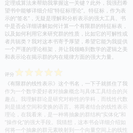
定理或算法来帮助我掌握这一关键？此外，我强烈希
望书中能够详细介绍“特征标理论”。特征标，作为表
示的“签名”，无疑是理解和分析表示的强大工具。书
中是否会详细讲解如何计算一个有限群的特征标表，
以及如何利用它来研究群的性质，比如它的可解性或
者共轭类？我对这本书寄予厚望，希望它能为我提供
一个严谨的理论框架，并让我领略到数学的逻辑之美
和表示论在揭示群的内在规律方面的强大力量。
☆
☆
☆
☆
☆
评分
《有限群的线性表示》这个书名，一下子就抓住了我
作为一个数学爱好者对抽象概念与具体工具结合的兴
趣点。我理解群论是研究对称性的学科，而线性代数
则是描述空间和变换的语言。将两者结合的线性表示
理论，在我看来，是一种将抽象的群结构“实体化”和
“操作化”的强大手段。我猜想，这本书会详细介绍如
何将一个抽象的群元素映射到一个向量空间上的线性