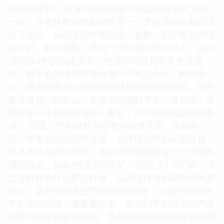
概念的理解。 这本书的结构设计也是我非常欣赏的
一点。作者将数论的知识按照一个逻辑清晰的顺序进
行了编排，从最基础的整除性、素数，到更复杂的同
余方程、数论函数，再到一些经典定理的引入。这种
“脚踏实地”的编排方式，使得学习过程非常有连贯
性。我不会觉得突然冒出来一个我完全不了解的概
念，因为作者总会提前铺垫好相关的知识背景。就好
像在攀登一座高山，作者为我铺好了每一级台阶，让
我能够一步步稳健地向上攀登，而不是面临陡峭的悬
崖。 而且，书中对数学证明的阐述方式，堪称典
范。作者在给出定理之后，会详细地给出证明过程，
但并非简单罗列符号。他会细致地解释每一个推理步
骤的依据，比如“根据引理2.3”、“由定义1.1可知”，并
且会解释为什么要这样做，以及这样做的逻辑目的是
什么。这种“抽丝剥茧”式的证明讲解，让我不仅理解
了定理的结论，更重要的是，学习到了如何进行严谨
的数学思考和逻辑推理。我甚至会尝试着去修改证明