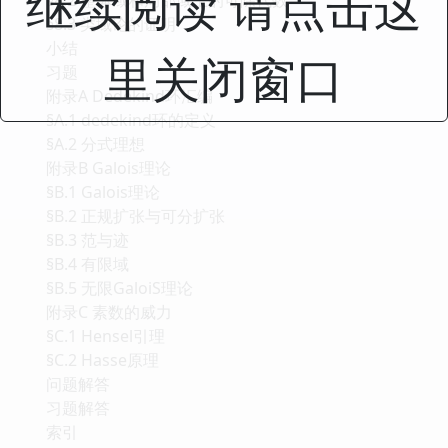
继续阅读 请点击这
§8.3 类域论的证明
小结
里关闭窗口
习题
附录A Dedekind环汇编
§A.1 dedekind环的定义
§A.2 分式理想
附录B Galois理论
§B.1 Galois理论
§B.2 正规扩张与可分扩张
§B.3 范与迹
§B.4 有限域
§B.5 无限GaloiS理论
附录C 素数的威力
§C.1 Hensel引理
§C.2 Hasse原理
问题解答
习题解答
索引