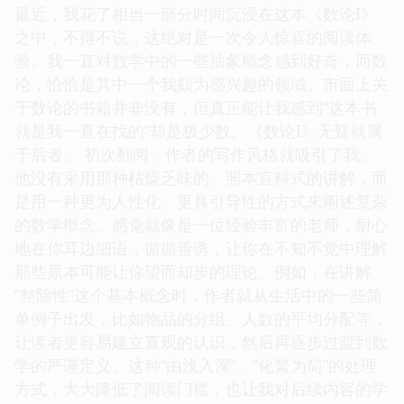
最近，我花了相当一部分时间沉浸在这本《数论I》
之中，不得不说，这绝对是一次令人惊喜的阅读体
验。我一直对数学中的一些抽象概念感到好奇，而数
论，恰恰是其中一个我颇为感兴趣的领域。市面上关
于数论的书籍并非没有，但真正能让我感到“这本书
就是我一直在找的”却是极少数。《数论I》无疑就属
于后者。 初次翻阅，作者的写作风格就吸引了我。
他没有采用那种枯燥乏味的、照本宣科式的讲解，而
是用一种更为人性化、更具引导性的方式来阐述复杂
的数学概念。感觉就像是一位经验丰富的老师，耐心
地在你耳边细语，循循善诱，让你在不知不觉中理解
那些原本可能让你望而却步的理论。例如，在讲解
“整除性”这个基本概念时，作者就从生活中的一些简
单例子出发，比如物品的分组、人数的平均分配等，
让读者更容易建立直观的认识，然后再逐步过渡到数
学的严谨定义。这种“由浅入深”、“化繁为简”的处理
方式，大大降低了阅读门槛，也让我对后续内容的学