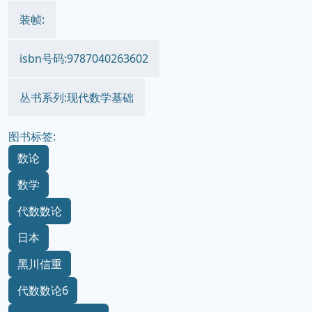
装帧:
isbn号码:9787040263602
丛书系列:现代数学基础
图书标签:
数论
数学
代数数论
日本
黑川信重
代数数论6