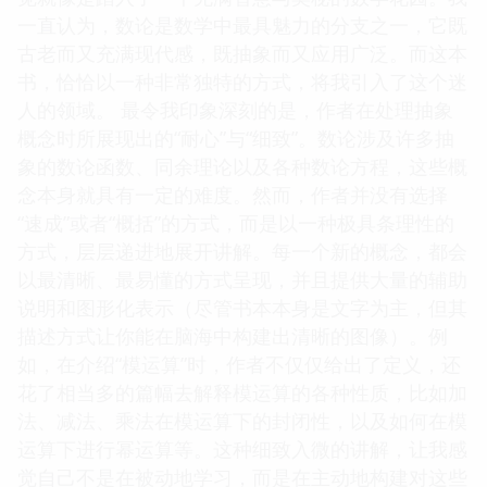
一直认为，数论是数学中最具魅力的分支之一，它既
古老而又充满现代感，既抽象而又应用广泛。而这本
书，恰恰以一种非常独特的方式，将我引入了这个迷
人的领域。 最令我印象深刻的是，作者在处理抽象
概念时所展现出的“耐心”与“细致”。数论涉及许多抽
象的数论函数、同余理论以及各种数论方程，这些概
念本身就具有一定的难度。然而，作者并没有选择
“速成”或者“概括”的方式，而是以一种极具条理性的
方式，层层递进地展开讲解。每一个新的概念，都会
以最清晰、最易懂的方式呈现，并且提供大量的辅助
说明和图形化表示（尽管书本本身是文字为主，但其
描述方式让你能在脑海中构建出清晰的图像）。例
如，在介绍“模运算”时，作者不仅仅给出了定义，还
花了相当多的篇幅去解释模运算的各种性质，比如加
法、减法、乘法在模运算下的封闭性，以及如何在模
运算下进行幂运算等。这种细致入微的讲解，让我感
觉自己不是在被动地学习，而是在主动地构建对这些