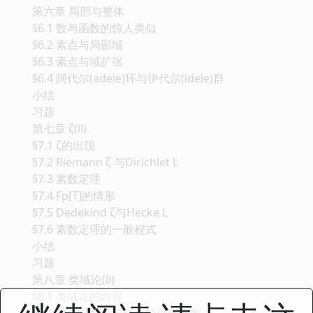
第六章 局部与整体
§6.1 数与函数的惊人类似
§6.2 素点与局部域
§6.3 素点与域扩张
§6.4 阿代尔(adele)环与伊代尔(idele)群
小结
习题
第七章 ζ(Ⅱ)
§7.1 ζ的出现
§7.2 Riemann ζ 与Dirichlet L
§7.3 素数定理
§7.4 Fp[T]的情形
§7.5 Dedekind ζ与Hecke L
§7.6 素数定理的一般程式
小结
习题
第八章 类域论(Ⅱ)
§8.1 类域论的内容
§8.2 整体域和局部域上的可除代数