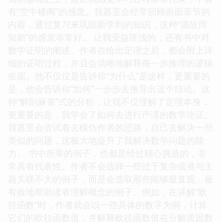
有“空中楼阁”的感觉。我甚至会经常回顾前面章节的
内容，通过复习来巩固新学到的知识，这种“温故而
知新”的感觉非常好。 让我受益匪浅的，还有书中对
数学证明的阐述。作者在给出定理之后，都会附上详
细的证明过程，并且会清晰地解释每一步推理的逻辑
依据。他不仅仅是告诉你“为什么”是这样，更重要的
是，他会告诉你“如何”一步步去推导出这个结论。这
种“解剖麻雀”式的分析，让我不仅理解了定理本身，
更重要的是，我学会了如何去进行严谨的数学论证。
我甚至会尝试着去模仿作者的思路，自己去解决一些
类似的问题，这极大地提升了我解决数学问题的能
力。 书中所举的例子，也都是经过精心挑选的，非
常具有代表性。作者不会选择一些过于复杂或者与主
题关联不大的例子，而是会选取那些能够最直观、最
有效地帮助读者理解概念的例子。例如，在讲解“欧
拉函数”时，作者就会以一些具体的数字为例，计算
它们的欧拉函数值，并解释欧拉函数值在分解质因数