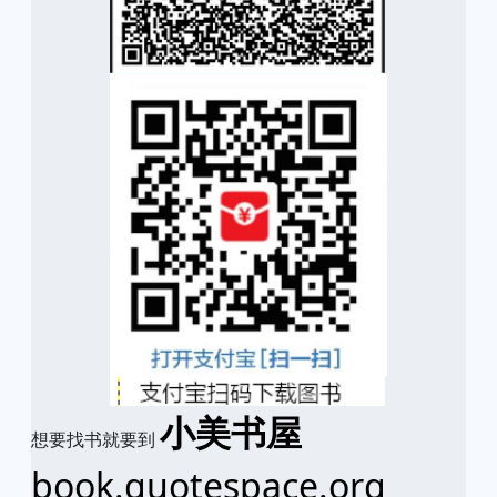
小美书屋
想要找书就要到
book.quotespace.org