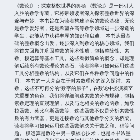
《数论I》：探索整数世界的奥秘 《数论I》是一部引人
入胜的数学专著，它将带领读者深入探索整数世界的深
邃与奇妙。本书旨在为读者构建坚实的数论基础，无论
是数学爱好者，还是希望在高等数学领域进一步深造的
学生，都能从中获得丰厚的知识和启迪。 本书从最基
础的整数概念出发，逐步深入到数论的核心领域。我们
将首先回顾并巩固整数的算术性质，包括整除性、素
数、模运算等基本工具。这些看似简单的概念，却是理
解后续所有数论理论的基石。读者将学习如何运用这些
工具分析整数的结构，以及它们在各种数学问题中的作
用。 本书的一大亮点在于对素数理论的深入探讨。素
数，这些不可再分的“数字的原子”，在数论中扮演着至
关重要的角色。我们将详细阐述素数的分布规律，包括
素数定理的直观理解，以及与之相关的数论函数，如欧
拉函数、莫比乌斯函数等。这些函数不仅是分析素数性
质的有力武器，更是连接数论与其他数学分支的桥梁。
读者将学习如何运用这些函数解决关于数之和、积等问
题。 模运算是数论中另一项核心技术，也是本书浓墨