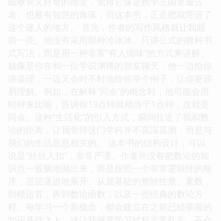
既敬畏又好奇的感觉，觉得它像是数学王国里最古
老、也最有智慧的角落，而这本书，正是把我带进了
这个迷人的地方。 首先，作者的写作风格就让我眼
前一亮。他没有采用那种冷冰冰、只讲公式的教科书
式写法，而是用一种非常“有人情味”的方式来讲解。
就像是你在和一位学识渊博的朋友聊天，他一边给你
讲道理，一边又会时不时地给你举个例子，让你更容
易理解。例如，在解释“同余”的概念时，他可能会用
时钟来比喻，告诉你13点钟就相当于1点钟，这就是
同余。这种“生活化”的引入方式，瞬间拉近了我和数
论的距离，让我觉得这门学科并不高深莫测，而是与
我们的生活息息相关的。 这本书的结构设计，可以
说是“丝丝入扣”，非常严谨。作者并没有把数论的知
识点一股脑地抛出来，而是按照一个非常逻辑性的顺
序，层层递进地展开。从最基础的整除性质、素数，
到模运算，再到数论函数，以及一些经典的数论方
程。每学习一个新概念，都会建立在之前已经掌握的
知识基础之上，这让我感觉学习过程非常扎实，不会