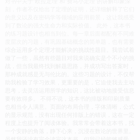
对书中关于“欧拉定理”和“费马小定理”的讲解印象深
刻，作者不仅给出了定理的证明，还详细解释了它们
的意义以及在密码学等领域的应用前景，这让我感受
到了数论的强大生命力和实际价值。 此外，这本书
的练习题设计也相当到位。每一章后面都配有不同难
度层次的习题，有巩固基础概念的简单题，也有需要
综合运用多个定理才能解决的挑战性题目。我尝试着
做了一些，虽然有些题目对我来说确实是个不小的挑
战，但当我最终找到解题思路，并成功写出答案时，
那种成就感是无与伦比的。这些习题的设计，不仅帮
助我检验了学习效果，更重要的是，它迫使我去主动
思考，去灵活运用所学的知识，这比被动地接受信息
要有效得多。 不得不说，这本书的排版和印刷质量
也相当令人满意。页面的布局合理，字体清晰，公式
的显示规范，没有出现任何排版上的错误，这在一定
程度上也提升了阅读体验。我常常会带着这本书，找
一个安静的角落，静下心来，沉浸在数论的世界里。
虽然我还没有完全读完这本书，但我已经能够感受