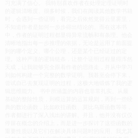
习充满了信心。 我特别喜欢作者在处理定理证明时
的逻辑清晰度。很多时候，我们在阅读其他数学书籍
时，会遇到一些证明，看完之后依然觉得云里雾里，
不知道作者是如何一步步得出结论的。而在这本书
中，作者的证明过程都显得异常流畅和有条理。他会
清晰地指出每一步推理的依据，无论是运用了前面提
到的哪个定义、哪个公理，还是某个已经证过的定
理。这种严谨的逻辑链条，让整个证明过程显得浑然
天成，让我能够完全跟着作者的思路走，并从中学习
到如何构建一个完整的数学证明。我甚至会停下来，
尝试自己去复现证明的过程，这极大地锻炼了我的逻
辑思维能力。 书中所涵盖的内容也非常扎实。从最
基础的整除性质，到模运算的运算规则，再到一些经
典的数论函数，比如欧拉函数、莫比乌斯函数等等，
作者都进行了深入浅出的讲解。并且，他并没有仅仅
停留在概念的介绍上，而是进一步探讨了这些函数的
重要性质以及它们在解决具体问题时的应用。我尤其