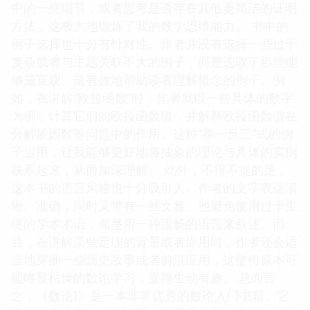
中的一些细节，或者思考是否存在其他更简洁的证明
方法，这极大地锻炼了我的数学思维能力。 书中的
例子选择也十分有针对性。作者并没有选择一些过于
复杂或者与主题关联不大的例子，而是选取了那些能
够最直观、最有效地帮助读者理解概念的例子。例
如，在讲解“欧拉函数”时，作者就以一些具体的数字
为例，计算它们的欧拉函数值，并解释欧拉函数值在
分解质因数等问题中的作用。这种“举一反三”式的例
子运用，让我能够更好地将抽象的理论与具体的实例
联系起来，从而加深理解。 此外，不得不提的是，
这本书的语言风格也十分吸引人。作者的文字表达清
晰、准确，同时又带有一丝文雅。他避免使用过于生
硬的学术术语，而是用一种流畅的语言来叙述。而
且，在讲解某些定理的背景或者应用时，作者还会适
当地穿插一些历史故事或者前沿应用，这使得原本可
能略显枯燥的数论学习，变得生动有趣。 总而言
之，《数论I》是一本非常优秀的数论入门书籍。它