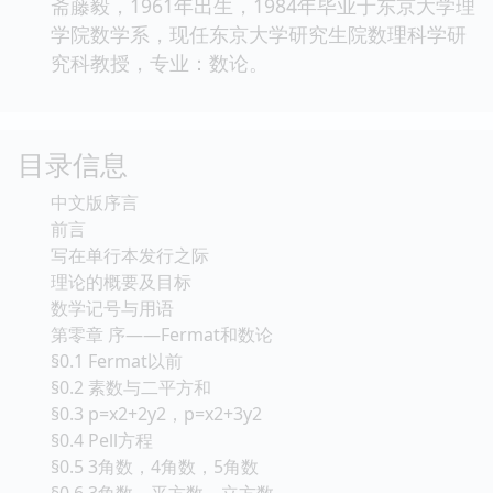
斋藤毅，1961年出生，1984年毕业于东京大学理
学院数学系，现任东京大学研究生院数理科学研
究科教授，专业：数论。
目录信息
中文版序言
前言
写在单行本发行之际
理论的概要及目标
数学记号与用语
第零章 序——Fermat和数论
§0.1 Fermat以前
§0.2 素数与二平方和
§0.3 p=x2+2y2，p=x2+3y2
§0.4 Pell方程
§0.5 3角数，4角数，5角数
§0.6 3角数，平方数，立方数