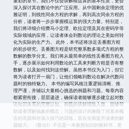
重彩的章节。我们不仅会讲解模运算的基本性质，更会
深入探讨其在数论中的广泛应用。从中国剩余定理的优
雅证明，到线性同余方程的求解，再到高次同余方程的
分析，读者将一步步掌握模运算的强大力量。特别是，
我们将详细介绍费马小定理、欧拉定理及其在密码学等
实际领域的应用，让读者体会到数论的理论之美如何转
化为实际的生产力。 此外，本书还将涉足丢番图方程
的初步研究。丢番图方程是研究整系数多项式方程的整
数解的数学分支。我们将从最简单的线性丢番图方程入
手，逐步展示如何利用数论的工具来判断方程是否有整
数解，以及如何找到这些解。虽然本书仅为入门，但它
将为读者打开一扇门，让他们领略到数论在解决代数问
题时的独特魅力。 本书的编写风格注重逻辑清晰、推
理严谨，并辅以大量精心挑选的例题和习题。每章内容
都紧密衔接，层层递进，确保读者能够逐步建立起对数
论知识体系的完整认知。例题的讲解细致入微，能够帮
助读者理解抽象的概念；习题的设计则兼顾了对基本概
念的巩固和对深入技巧的训练，旨在全面提升读者的解
题能力。 《数论I》不仅是一本教授知识的教科书，更