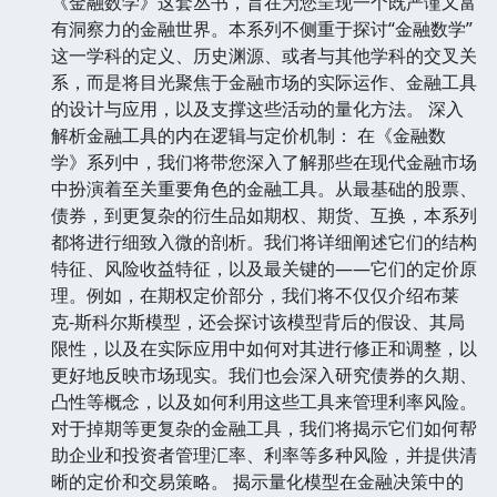
《金融数学》这套丛书，旨在为您呈现一个既严谨又富
有洞察力的金融世界。本系列不侧重于探讨“金融数学”
这一学科的定义、历史渊源、或者与其他学科的交叉关
系，而是将目光聚焦于金融市场的实际运作、金融工具
的设计与应用，以及支撑这些活动的量化方法。 深入
解析金融工具的内在逻辑与定价机制： 在《金融数
学》系列中，我们将带您深入了解那些在现代金融市场
中扮演着至关重要角色的金融工具。从最基础的股票、
债券，到更复杂的衍生品如期权、期货、互换，本系列
都将进行细致入微的剖析。我们将详细阐述它们的结构
特征、风险收益特征，以及最关键的——它们的定价原
理。例如，在期权定价部分，我们将不仅仅介绍布莱
克-斯科尔斯模型，还会探讨该模型背后的假设、其局
限性，以及在实际应用中如何对其进行修正和调整，以
更好地反映市场现实。我们也会深入研究债券的久期、
凸性等概念，以及如何利用这些工具来管理利率风险。
对于掉期等更复杂的金融工具，我们将揭示它们如何帮
助企业和投资者管理汇率、利率等多种风险，并提供清
晰的定价和交易策略。 揭示量化模型在金融决策中的