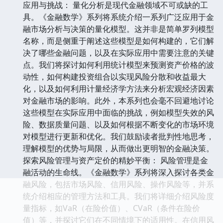
应用与挑战： 量化分析是现代金融领域不可或缺的工
具。《金融数学》系列将系统介绍一系列广泛应用于金
融市场分析与决策的量化模型。这并非是简单罗列模型
名称，而是侧重于阐述这些模型是如何构建的，它们解
决了哪些金融问题，以及在实际应用中需要注意的关键
点。我们将探讨如何利用统计模型来预测资产价格的波
动性，如何构建投资组合以实现风险分散和收益最大
化，以及如何利用计量经济学方法来分析宏观经济因素
对金融市场的影响。此外，本系列也会毫不回避地讨论
这些模型在实际应用中面临的挑战，例如模型失效的风
险、数据质量问题、以及如何根据不断变化的市场环境
对模型进行更新和优化。我们鼓励读者批判性地思考，
理解模型的优势与局限，从而做出更明智的金融决策。
探索风险管理与资产定价的精妙平衡： 风险管理是金
融活动的生命线。《金融数学》系列将深入探讨各类金
融风险，包括市场风险、信用风险、操作风险等，并系
统介绍相应的管理方法和工具。我们将详细介绍风险度
量指标，如VaR（在险价值）、CVaR（条件在险价
值）等，并探讨它们在不同情境下的适用性。在信用风