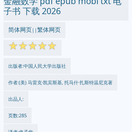
金融数学 pdf epub mobi txt 电
子书 下载 2026
简体网页
繁体网页
||
☆
☆
☆
☆
☆
出版者:中国人民大学出版社
作者:(美) 马雷克·凯宾斯基, 托马什·扎斯特温尼克著
出品人:
页数:285