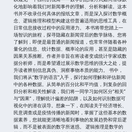
化地影响着我们对新闻事件的理解、分析和解读。这本
书并不收录任何具体的报纸文章，而是深入探讨数学概
念、逻辑推理和模型构建这些普遍适用的思维工具，在
日常信息接收过程中的应用潜力。 本书将带您踏上一
场智识的旅程，探寻隐藏在新闻背后的数学脉络。您将
了解到，即便是最普通的新闻报道，也常常伴随着各种
量化的信息、统计数据、概率论的应用，甚至是隐藏的
因果关系推断。作者并非旨在将读者变成统计学家或数
据分析师，而是希望通过展示数学思维的强大之处，提
升读者辨别信息真伪、洞察事物本质的能力。 书中，
我们将从“数字的语言”入手，探讨如何理解和评估新闻
中的各种数据。从简单的百分比和平均值，到复杂的回
归分析和相关性解读，我们将一同学习如何区分“相关”
与“因果”，理解统计偏差的陷阱，以及如何识别数据可
视化中的潜在误导。想象一下，在阅读关于经济增长、
民意调查或是疫情传播的新闻时，掌握了这些基本的数
据素养，您就能更清晰地看到事物的发展趋势和背后逻
辑，而不是被表面的数字所迷惑。 逻辑推理是数学的