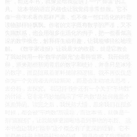
阱”，而这本书，就像是给我提供了一个“排雷”的工
具。 这本书的语言风格也让我觉得非常舒服。它不
像一些学术著作那样严肃，也不像一些口语化的科普
读物那样轻飘飘。作者的文字既有数学的严谨，又不
失幽默感，他会用很多生活化的例子，把一些看似高
深的数学概念，解释得生动有趣，让我能够轻松地理
解。 《数学家读报》让我最大的收获，就是它教会
了我如何用一种“数学的眼光”去看待世界。我开始觉
得，原来那些新闻背后的数字和统计，并非只是冰冷
的数字，而是隐藏着某种规律和逻辑。我不再仅仅是
作为一个旁观者去阅读新闻，而是会主动地去思考，
去分析，去探究。 我记得书中还有一个关于“平均数”
的讨论，它非常巧妙地揭示了“平均数”是如何掩盖个
体差异的。读完之后，我恍然大悟，原来我们在很多
时候，都会被“平均数”所误导，而这本书，就像是一
剂“清醒剂”，让我能够更清晰地看到事物的本质。 这
本书也让我对“概率”这个概念有了更深的理解。它不
再是教科书上那些枯燥的公式，而是变成了我理解生