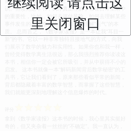
继续阅读 请点击这
我曾经对于“概率”这个概念，停留在非常模糊的认
识。但读完这本书，我才真正理解了它在日常生活中
的重要性，比如，如何去评估风险，如何去理解某些
里关闭窗口
事件发生的可能性，甚至是如何去理解“运气”的本
质。 总而言之，《数学家读报》是一本让我“耳目一
新”的书。它以一种非常独特且接地气的方式，向我
们展示了数学的魅力和实用性。如果你也和我一样，
曾经觉得数学离生活很远，那么我强烈推荐你读读这
本书，相信你一定会被它所吸引，并从中获得不小的
启发。 这本书就像一本“解码新闻背后数学秘密”的工
具书，它让我们看到了，原来那些看似平常的新闻，
背后都隐藏着丰富的数学智慧，而掌握了这些智慧，
我们就能更深刻地理解这个信息爆炸的时代。
☆
☆
☆
☆
☆
评分
拿到《数学家读报》这本书的时候，我心里其实挺好
奇的，但又夹杂着一丝丝的“不确定”。我一直认为，