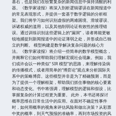
基石，也是我们在纷繁复杂的新闻信息中保持清醒的利
器。《数学家读报》将深入剖析逻辑谬误在新闻报道中
的常见表现形式，并提供一套基于数学逻辑的分析框
架。我们将学习如何识别虚假的两难困境、滑坡谬误、
诉诸权威的滥用，以及其他削弱论证有效性的推理错
误。通过训练识别这些逻辑上的“漏洞”，读者将能更敏
锐地捕捉到新闻报道中的论证薄弱之处，并形成自己独
立的判断。 模型构建是数学解决复杂问题的核心方
法。《数学家读报》将介绍一些简单的数学模型概念，
并阐释它们如何帮助我们理解宏观社会现象。例如，我
们或许会以一种类似“ SIR 模型”的思路，来理解传染病
的传播模式，或者用简单的“博弈论”观点来分析国际关
系中的策略博弈。这些模型并非是为了精确预测，而是
为了提供一个理解框架，帮助我们抓住事物的核心要素
和动态变化。书中将强调，理解模型的逻辑和假设，比
掌握复杂的计算过程更为重要。 此外，本书还将探讨
概率思维在日常生活中的应用。在面对不确定性事件
时，如何用概率的视角来评估风险和做出决策？从彩票
中奖的概率，到天气预报的准确率，再到市场投资的风