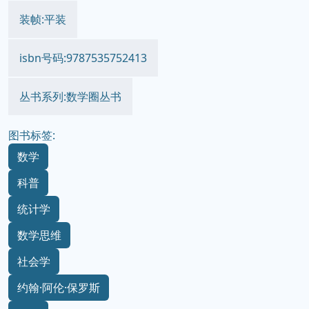
装帧:平装
isbn号码:9787535752413
丛书系列:数学圈丛书
图书标签:
数学
科普
统计学
数学思维
社会学
约翰·阿伦·保罗斯