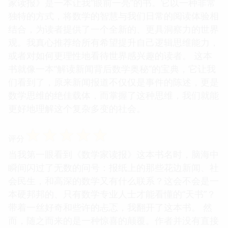
家读报》是一本让我“眼前一亮”的书。它以一种非常
独特的方式，将数学的智慧与我们日常的阅读体验相
结合，为读者提供了一个全新的、更具洞察力的世界
观。我真心推荐给所有希望提升自己逻辑思维能力，
或者对如何更理性地看待世界感兴趣的读者。 这本
书就像一本“解读新闻背后数学奥秘”的宝典，它让我
们看到了，原来新闻报道不仅仅是事件的陈述，更是
数学思维的绝佳载体，而掌握了这种思维，我们就能
更好地理解这个复杂多变的社会。
☆
☆
☆
☆
☆
评分
当我第一眼看到《数学家读报》这本书名时，脑海中
瞬间闪过了无数的问号：报纸上的那些花边新闻、社
会民生，和高深的数学又有什么联系？这会不会是一
本硬邦邦的、只有数学专业人士才能看懂的“天书”？
带着一丝好奇和些许的忐忑，我翻开了这本书。 然
而，随之而来的是一种惊喜的颠覆。作者并没有直接