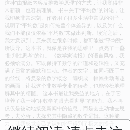
这种“由报纸内容反推数学原理”的方式，让我觉得非
常新颖，也容易理解。 书中关于“平均数”的讨论，让
我印象非常深刻。作者用了很多生活中常见的例子，
说明了“平均数”是如何掩盖个体差异的，以及为什么
我们不能仅仅依靠“平均数”来做出判断。读完之后，
我才意识到，原来我在很多时候，都可能被“平均数”
所误导。这本书，就像是在我的思维里，点亮了一盏
“批判性思考”的灯。 《数学家读报》的语言风格，我
必须给满分。它既保持了数学的严谨和逻辑性，又充
满了日常的幽默和生动。作者的文字，如同巧匠手中
的丝线，将复杂的数学概念，编织成一幅幅生动有趣
的画面，让我这个非数学专业的读者，也能轻松地理
解其中的精髓。 这本书最让我受益的地方，在于它
培养了我一种“用数学的眼光看世界”的能力。我不再
仅仅是被动地接受新闻中的信息，而是会主动地去思
考，去分析，去探究其中隐藏的数学逻辑。这种能
力，让我感觉自己的认知水平得到了极大的提升。