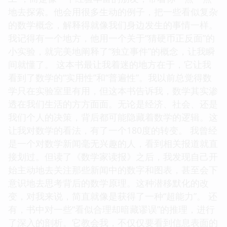
地去探索。他会用很多生动的例子，把一些看似复杂
的数学概念，解释得就像我们身边发生的事情一样。
我记得有一个地方，他用一个关于“猜硬币正反面”的
小实验，就完美地阐释了“独立事件”的概念，让我瞬
间就懂了。 这本书最让我着迷的地方在于，它让我
看到了数学的“实用性”和“普遍性”。我以前总觉得数
学只在实验室里有用，但这本书告诉我，数学其实渗
透在我们生活的方方面面。无论是经济、社会、还是
我们个人的决策，背后都可能隐藏着数学的逻辑。这
让我对数学的看法，有了一个180度的转变。 我曾经
是一个对数学新闻毫无兴趣的人，看到相关报道就直
接划过。但读了《数学家读报》之后，我发现自己开
始主动地去关注那些新闻中的数字和图表，甚至会下
意识地去思考背后的数学原理。这种潜移默化的改
变，对我来说，简直就像是获得了一种“超能力”。 还
有，书中对一些“看似合理却暗藏谬误”的推理，进行
了深入的剖析。它教会我，不仅仅要看到信息表面的