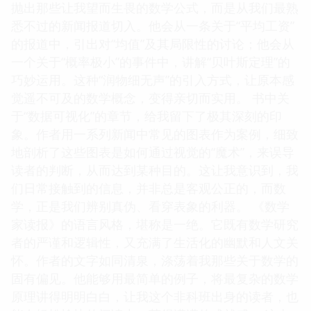
抛出那些让我望而生畏的数学公式，而是从我们最熟
悉不过的新闻报道切入。他会从一条关于“平均工资”
的报道中，引出对“均值”及其局限性的讨论；他会从
一个关于“概率极小”的事件中，讲解“贝叶斯定理”的
巧妙运用。这种“润物细无声”的引入方式，让原本感
觉遥不可及的数学概念，变得亲切而实用。 书中关
于“数据可视化”的章节，给我留下了极其深刻的印
象。作者用一系列新闻中常见的图表作为案例，细致
地剖析了这些图表是如何通过视觉的“魔术”，来误导
读者的判断，从而达到某种目的。这让我意识到，我
们日常接触到的信息，并非总是客观公正的，而数
学，正是我们辨别真伪、看穿表象的利器。 《数学
家读报》的语言风格，堪称是一绝。它既有数学研究
者的严谨和逻辑性，又充满了生活化的幽默和人文关
怀。作者的文字如同清泉，涤荡着我那些关于数学的
固有偏见。他能够用最简单的例子，将最复杂的数学
原理讲得明明白白，让我这个非科班出身的读者，也