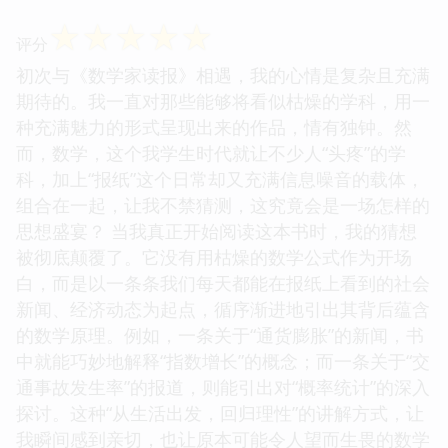
☆
☆
☆
☆
☆
评分
初次与《数学家读报》相遇，我的心情是复杂且充满
期待的。我一直对那些能够将看似枯燥的学科，用一
种充满魅力的形式呈现出来的作品，情有独钟。然
而，数学，这个我学生时代就让不少人“头疼”的学
科，加上“报纸”这个日常却又充满信息噪音的载体，
组合在一起，让我不禁猜测，这究竟会是一场怎样的
思想盛宴？ 当我真正开始阅读这本书时，我的猜想
被彻底颠覆了。它没有用枯燥的数学公式作为开场
白，而是以一条条我们每天都能在报纸上看到的社会
新闻、经济动态为起点，循序渐进地引出其背后蕴含
的数学原理。例如，一条关于“通货膨胀”的新闻，书
中就能巧妙地解释“指数增长”的概念；而一条关于“交
通事故发生率”的报道，则能引出对“概率统计”的深入
探讨。这种“从生活出发，回归理性”的讲解方式，让
我瞬间感到亲切，也让原本可能令人望而生畏的数学