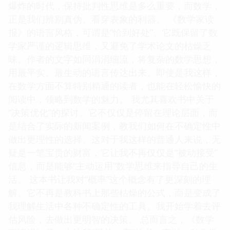
爆炸的时代，保持批判性思维是多么重要，而数学，
正是我们辨别真伪、看穿表象的利器。 《数学家读
报》的语言风格，可谓是“恰到好处”。它既保留了数
学家严谨的逻辑思维，又避免了学术论文的枯燥乏
味。作者的文字如同涓涓细流，将复杂的数学思想，
用最平实、最生动的语言传达出来。即使是我这样，
在数学方面不算特别精通的读者，也能在轻松愉快的
阅读中，领略到数学的魅力。 我尤其喜欢书中关于
“决策优化”的探讨。它不仅仅是停留在理论层面，而
是结合了实际的新闻案例，教我们如何在不确定性中
做出更理性的选择。这对于我这样的普通人来说，无
疑是一笔宝贵的财富，它让我不再仅仅是“被动接受”
信息，而是能够“主动运用”数学思维来指导自己的生
活。 这本书让我对“概率”这个概念有了更深刻的理
解。它不再是教科书上那些枯燥的公式，而是变成了
我理解生活中各种不确定性的工具。我开始学着去评
估风险，去做出更明智的决策。 总而言之，《数学