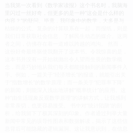
当我第一次看到《数学家读报》这个书名时，我脑海
里闪过一丝好奇，但更多的是一种“这会是什么样的
内容？”的疑问。毕竟，我印象中的数学，大多是与
枯燥的公式、复杂的计算联系在一起，而报纸，则是
我们日常获取社会信息、了解民生动态的媒介。这两
者之间，仿佛存在着一道难以跨越的鸿沟。 然而，
这份好奇最终驱使我翻开了这本书。令我惊喜的是，
这本书并没有一开始就抛出令人望而生畏的数学概
念，而是巧妙地从我们每天都能接触到的新闻事件入
手。例如，一篇关于“经济增长”的报道，就能引出关
于“指数增长”的数学原理；而一条关于“犯罪率下降”
的新闻，则能深入浅出地讲解“概率统计”的应用。这
种“由生活现象反观数学原理”的讲解方式，让我感到
非常亲切，也更容易接受。 书中对“统计陷阱”的剖
析，给我留下了极其深刻的印象。作者通过列举大量
新闻中常见的误导性图表和数据解读，揭示了这些信
息背后可能隐藏的逻辑漏洞。这让我意识到，在信息