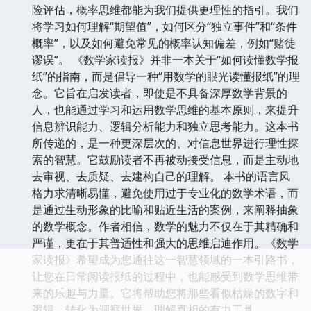
险评估，概率思维都能为我们提供更理性的指引。我们
将学习如何理解“期望值”，如何区分“独立事件”和“条件
概率”，以及如何避免常见的概率认知偏差，例如“赌徒
谬误”。 《数学家读报》并非一本关于“如何读懂数学报
纸”的指南，而是倡导一种“用数学的眼光读懂报纸”的理
念。它旨在启发读者，即使是不具备深厚数学背景的
人，也能通过学习和运用数学思维的基本原则，来提升
信息辨识能力、逻辑分析能力和独立思考能力。这本书
所传递的，是一种更深层次的、对信息世界进行理性探
索的智慧。它鼓励读者不再被动接受信息，而是主动地
去审视、去质疑、去建构自己的理解。 本书的语言风
格力求清晰易懂，避免使用过于专业化的数学术语，而
是通过生动形象的比喻和贴近生活的案例，来阐释抽象
的数学概念。作者相信，数学的魅力不仅在于其精确和
严谨，更在于其普适性和强大的思维启迪作用。《数学
家读报》希望成为您通往这一智慧领域的一本引路书，
让您在日常阅读报纸的过程中，也能感受到数学思维带
来的乐趣与力量。它将帮助您将那些看似枯燥的数字和
逻辑，转化为洞察世界、理解真相的有力工具。