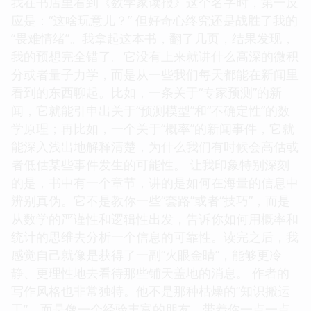
我在书店里看到《数学家读报》这个名字时，第一反
应是：“这啥玩意儿？” 但好奇心终究还是战胜了我的
“畏难情绪”。我拿起这本书，翻了几页，结果发现，
我的预想完全错了。它没有上来就讲什么高深的微积
分或者量子力学，而是从一些我们每天都能在新闻里
看到的东西聊起。比如，一条关于“专家预测”的新
闻，它就能引申出关于“预测模型”和“不确定性”的数
学原理；再比如，一个关于“概率”的新闻事件，它就
能深入浅出地解释清楚，为什么我们有时候会高估或
者低估某些事件发生的可能性。 让我印象特别深刻
的是，书中有一个章节，讲的是如何在海量的信息中
辨别真伪。它不是教你一些“套路”或者“技巧”，而是
从数学的严谨性和逻辑性出发，告诉你如何用概率和
统计的思维去分析一个信息的可靠性。读完之后，我
感觉自己就像是获得了一副“火眼金睛”，能够更冷
静、更理性地去看待那些铺天盖地的消息。 作者的
写作风格也非常独特。他不是那种枯燥的“知识搬运
工”，而是像一个经验丰富的朋友，带着你一点一点