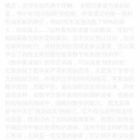
概念，变得生动而易于理解。 令我印象最为深刻的
是，书中对“统计陷阱”的剖析。作者通过列举一系列
生动形象的例子，例如“医生说他治愈了90%的病
人，但实际上……”这种看似有说服力的数据，背后可
能隐藏着怎样的逻辑漏洞。这不仅让我认识到，在信
息爆炸的时代，保持批判性思维是多么重要，也让我
学会了如何去辨别那些披着数字外衣的“伪科学”。
《数学家读报》的语言风格，可以说是“恰到好处”。
它既保留了数学家严谨的逻辑思维，又避免了学术论
文的枯燥乏味。作者的文字如同涓涓细流，将复杂的
数学思想，用最平实、最生动的语言传达出来。即使
是我这样，在数学方面不算特别精通的读者，也能在
轻松愉快的阅读中，领略到数学的魅力。 我尤其喜
欢书中关于“决策优化”的探讨。它不仅仅是停留在理
论层面，而是结合了实际的新闻案例，教我们如何在
不确定性中做出更理性的选择。这对于我这样的普通
人来说，无疑是一笔宝贵的财富，它让我不再仅仅是