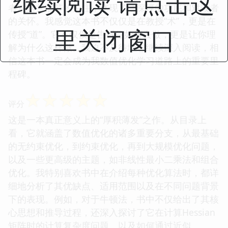
继续阅读 请点击这
者对这些细节的关注，体现了他深厚的功底和对读者
的关怀。我感觉这本书不仅仅是在教授“术”，更是在
里关闭窗口
传授“道”。它不仅仅是告诉你如何去做，更是让你理
解为什么这样做。我迫不及待地想继续深入阅读，相
信这本书一定会成为我数值优化学习道路上的重要里
程碑。
☆
☆
☆
☆
☆
评分
这是一本真正意义上的“厚积薄发”之作。从目录上
看，它就涵盖了数值优化的诸多重要分支，从最基础
的无约束优化，到约束优化，再到大规模优化问题，
以及一些更高级的主题，如非线性最小二乘法和组合
优化。我特别喜欢书中在介绍每种优化算法时，都详
细地分析了其优缺点、适用范围以及在不同问题背景
下的表现。例如，对于牛顿法，书中不仅给出了其核
心思想和推导过程，还深入探讨了它在计算Hessian
矩阵时的计算复杂度问题，以及如何通过近似