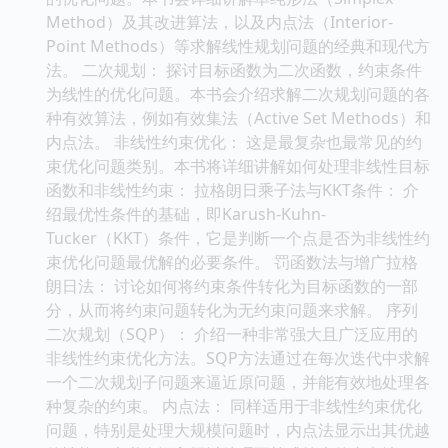
Method）及其改进算法，以及内点法（Interior-
Point Methods）等求解线性规划问题的经典和现代方
法。 二次规划： 探讨目标函数为二次函数，约束条件
为线性的优化问题。本书会介绍求解二次规划问题的各
种有效算法，例如有效集法（Active Set Methods）和
内点法。 非线性约束优化： 这是最复杂也最常见的约
束优化问题类别。本书将详细讲解如何处理非线性目标
函数和非线性约束： 拉格朗日乘子法与KKT条件： 介
绍最优性条件的基础，即Karush-Kuhn-
Tucker（KKT）条件，它是判断一个点是否为非线性约
束优化问题最优解的必要条件。 罚函数法与增广拉格
朗日法： 讨论如何将约束条件转化为目标函数的一部
分，从而将约束问题转化为无约束问题来求解。 序列
二次规划（SQP）： 介绍一种非常强大且广泛应用的
非线性约束优化方法。SQP方法通过在每次迭代中求解
一个二次规划子问题来逼近原问题，并能有效地处理各
种复杂的约束。 内点法： 同样适用于非线性约束优化
问题，特别是处理大规模问题时，内点法显示出其优越