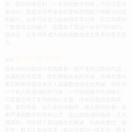
念。我深刻体会到，一本好的数学书籍，不仅仅是传
递知识，更是在培养读者的逻辑思维能力和解决问题
的能力。这本书在这方面做得非常出色，它让我看到
了数值优化的魅力，也激发了我进一步学习的动力。
我深信，这本书将成为我探索数值优化世界的坚实基
石。
☆
☆
☆
☆
☆
评分
这本书的封面设计就透露着一股严谨而沉静的气息，
深邃的蓝色背景，搭配着银灰色的字体，仿佛在预示
着它即将带领读者深入探索数值优化的奥秘。我作为
一个初入此领域的学习者，一开始就被书名所吸引，
它直接点明了本书的核心主题，没有丝毫的含糊其
辞。拿到书后，迫不及待地翻开，映入眼帘的是一连
串严谨的数学符号和公式，这让我既感到敬畏，又充
满期待。书中对于基础概念的阐述，比如收敛性、稳
定性、最优性条件等等，都力求做到一丝不苟。我尤