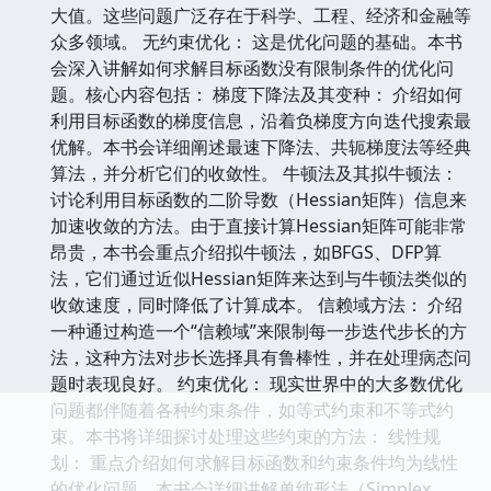
大值。这些问题广泛存在于科学、工程、经济和金融等
众多领域。 无约束优化： 这是优化问题的基础。本书
会深入讲解如何求解目标函数没有限制条件的优化问
题。核心内容包括： 梯度下降法及其变种： 介绍如何
利用目标函数的梯度信息，沿着负梯度方向迭代搜索最
优解。本书会详细阐述最速下降法、共轭梯度法等经典
算法，并分析它们的收敛性。 牛顿法及其拟牛顿法：
讨论利用目标函数的二阶导数（Hessian矩阵）信息来
加速收敛的方法。由于直接计算Hessian矩阵可能非常
昂贵，本书会重点介绍拟牛顿法，如BFGS、DFP算
法，它们通过近似Hessian矩阵来达到与牛顿法类似的
收敛速度，同时降低了计算成本。 信赖域方法： 介绍
一种通过构造一个“信赖域”来限制每一步迭代步长的方
法，这种方法对步长选择具有鲁棒性，并在处理病态问
题时表现良好。 约束优化： 现实世界中的大多数优化
问题都伴随着各种约束条件，如等式约束和不等式约
束。本书将详细探讨处理这些约束的方法： 线性规
划： 重点介绍如何求解目标函数和约束条件均为线性
的优化问题。本书会详细讲解单纯形法（Simplex