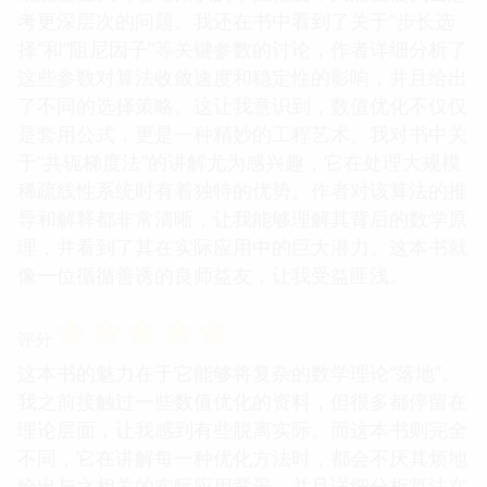
考更深层次的问题。我还在书中看到了关于“步长选
择”和“阻尼因子”等关键参数的讨论，作者详细分析了
这些参数对算法收敛速度和稳定性的影响，并且给出
了不同的选择策略。这让我意识到，数值优化不仅仅
是套用公式，更是一种精妙的工程艺术。我对书中关
于“共轭梯度法”的讲解尤为感兴趣，它在处理大规模
稀疏线性系统时有着独特的优势。作者对该算法的推
导和解释都非常清晰，让我能够理解其背后的数学原
理，并看到了其在实际应用中的巨大潜力。这本书就
像一位循循善诱的良师益友，让我受益匪浅。
☆
☆
☆
☆
☆
评分
这本书的魅力在于它能够将复杂的数学理论“落地”。
我之前接触过一些数值优化的资料，但很多都停留在
理论层面，让我感到有些脱离实际。而这本书则完全
不同，它在讲解每一种优化方法时，都会不厌其烦地
给出与之相关的实际应用背景，并且详细分析算法在