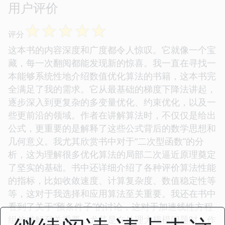
用户评价
☆
☆
☆
☆
☆
评分
这本书的内容深度和广度都令人惊叹。它就像一个宝
藏，每一次翻阅都能发现新的惊喜。我一直在寻找一
本能够系统性地介绍数值优化算法的书籍，这本书完
全满足了我的需求。它从最基础的梯度下降法讲起，
逐步深入到更复杂的多变量优化、约束优化，以及一
些更前沿的领域。作者在讲解算法时，不仅仅是给出
公式，更重要的是解释了这些公式背后的数学思想和
几何意义。我尤其欣赏书中对于“二次型函数”的分
析，这为理解很多优化算法的局部二次逼近原理奠定
了坚实的基础。书中还详细介绍了各种评价算法性能
的指标，比如收敛速度、计算复杂度、数值稳定性等
等，这对于我选择和应用算法至关重要。我还在书中
看到了关于“预条件子”的讨论，这对于加速线性方程
组的求解至关重要，尤其是在处理大规模问题时。作