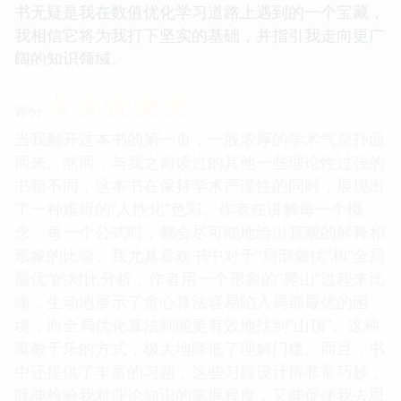
书无疑是我在数值优化学习道路上遇到的一个宝藏，
我相信它将为我打下坚实的基础，并指引我走向更广
阔的知识领域。
☆
☆
☆
☆
☆
评分
当我翻开这本书的第一页，一股浓厚的学术气息扑面
而来。然而，与我之前读过的其他一些理论性过强的
书籍不同，这本书在保持学术严谨性的同时，展现出
了一种难得的“人性化”色彩。作者在讲解每一个概
念、每一个公式时，都会尽可能地给出直观的解释和
形象的比喻。我尤其喜欢书中对于“局部最优”和“全局
最优”的对比分析，作者用一个形象的“爬山”过程来比
喻，生动地展示了贪心算法容易陷入局部最优的困
境，而全局优化算法则能更有效地找到“山顶”。这种
寓教于乐的方式，极大地降低了理解门槛。而且，书
中还提供了丰富的习题，这些习题设计得非常巧妙，
既能检验我对理论知识的掌握程度，又能促使我去思