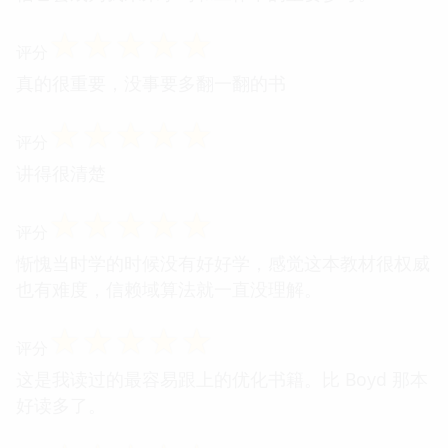
☆
☆
☆
☆
☆
评分
真的很重要，没事要多翻一翻的书
☆
☆
☆
☆
☆
评分
讲得很清楚
☆
☆
☆
☆
☆
评分
惭愧当时学的时候没有好好学，感觉这本教材很权威
也有难度，信赖域算法就一直没理解。
☆
☆
☆
☆
☆
评分
这是我读过的最容易跟上的优化书籍。比 Boyd 那本
好读多了。