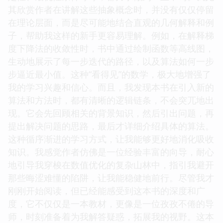
其欣赏作者在讲解这些抽象概念时，并没有仅仅停留
在理论层面，而是尽可能地结合直观的几何解释和例
子，帮助我这样的新手更容易理解。例如，在解释梯
度下降法的收敛性时，书中通过绘制函数等高线图，
生动地展示了每一步迭代的路径，以及算法如何一步
步逼近最小值。这种“看得见”的数学，极大地增强了
我的学习兴趣和信心。而且，我发现本书在引入新的
算法和方法时，都有清晰的逻辑链条，不会突兀地出
现。它会先回顾相关的背景知识，然后引出问题，再
提出解决问题的思路，最后才详细介绍具体的算法。
这种循序渐进的学习方式，让我能够更好地消化吸收
知识。我感觉作者仿佛是一位经验丰富的向导，耐心
地引导我穿梭在数值优化的复杂山林中，指引我避开
那些晦涩难懂的陷阱，让我能稳健地前行。尽管我才
刚刚开始阅读，但已经能感受到这本书的深度和广
度，它不仅仅是一本教材，更像是一位孜孜不倦的导
师，时刻准备着为我解答疑惑，拓展我的视野。这本