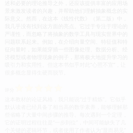
述和必要的理论推导之外，还应该提供丰富的应用场
景来激发读者的兴趣，并帮助他们理解抽象概念的实
际意义。然而，在这本《线性代数》（第二版）中，
我几乎没有找到这方面的亮点。它过于专注于理论的
严谨性，而忽略了将抽象的数学工具与现实世界中的
问题联系起来。例如，在介绍向量空间、特征值和特
征向量时，如果能穿插一些图像处理、数据分析、经
济模型或者物理现象的例子，那将极大地提升学习的
吸引力和实用性。但这本书似乎对此“心照不宣”，让
很多概念显得生硬而脱节。
☆
☆
☆
☆
☆
评分
这本教材的论证风格，我只能说“过于精炼”。它似乎
默认读者已经具备了相当高的数学素养，能够理解那
些省略了大量中间步骤的推导。每次遇到一个定理，
它的证明过程往往是“一步到位”，中间可能缺失了几
个关键的逻辑环节，或者使用了作者认为“显而易见”