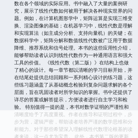
数在各个领域的实际应用。书中融入了大量的案例研
究，展示了线性代数如何被用于解决各种现实世界的问
题。例如，在计算机图形学中，矩阵运算是实现三维变
换、渲染图像的基础；在机器学习中，线性代数是理解
和实现算法（如主成分分析、支持向量机）的关键；在
数据科学中，矩阵分解和数值线性代数被广泛用于数据
降维、推荐系统和信号处理。本书的这些应用性介绍，
能够帮助读者认识到线性代数作为一种通用语言和强大
工具的价值。 《线性代数（第二版）》在结构上也做
了精心的设计。每一章节都以清晰的学习目标开始，并
在结尾处提供总结回顾和一系列精心设计的练习题，这
些练习题涵盖了从基础概念检验到复杂问题求解的各个
层面，旨在巩固读者对所学知识的掌握。书中还提供了
详尽的答案或解答提示，方便读者进行自主学习和检
验。 特别值得一提的是，本书对数学证明的严谨性和
清晰度给予了高度重视。作者在推导和证明过程中，步
步为营，逻辑严密，帮助读者培养严谨的数学思维和分
析能力。对于那些希望深入理解线性代数理论根基的读
者来说，这一点尤为宝贵。 此外，本书第二版的更新