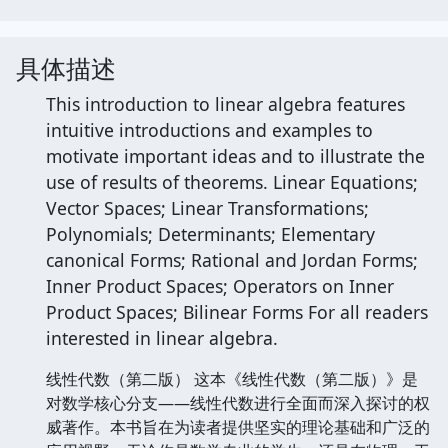
具体描述
This introduction to linear algebra features
intuitive introductions and examples to
motivate important ideas and to illustrate the
use of results of theorems. Linear Equations;
Vector Spaces; Linear Transformations;
Polynomials; Determinants; Elementary
canonical Forms; Rational and Jordan Forms;
Inner Product Spaces; Operators on Inner
Product Spaces; Bilinear Forms For all readers
interested in linear algebra.
线性代数（第二版） 这本《线性代数（第二版）》是
对数学核心分支——线性代数进行全面而深入探讨的权
威著作。本书旨在为读者提供坚实的理论基础和广泛的