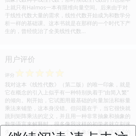
上就只有Halmos一本有限维向量空间。后来由于对
于线性代数大量的需求，线性代数开始成为和数学分
析一样的基础课。这本书就是在那样的一个时代下产
生的，曾经统治了全美线性代数...
用户评价
☆
☆
☆
☆
☆
评分
我对这本《线性代数》（第二版）的唯一印象，就是
它在概念的引入上似乎有一种特别执着于“由简入繁”
的倾向。刚开始，它试图用最基础的向量加法和标量
乘法来铺垫，这本身没错。但问题在于，当它很快就
跳到矩阵乘法的定义，并且用一种非常抽象和抽象的
数学语言来解释时，很多像我这样的初学者就立刻迷
失了方向。我需要的是一个更具象化、更循序渐进的