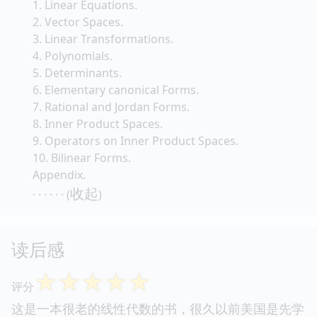
1. Linear Equations.
2. Vector Spaces.
3. Linear Transformations.
4. Polynomials.
5. Determinants.
6. Elementary canonical Forms.
7. Rational and Jordan Forms.
8. Inner Product Spaces.
9. Operators on Inner Product Spaces.
10. Bilinear Forms.
Appendix.
收起
· · · · · · (
)
读后感
☆
☆
☆
☆
☆
评分
这是一本很老的线性代数的书，很久以前美国是先学