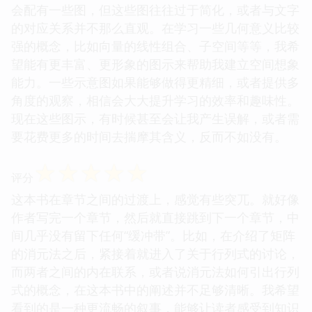
会配有一些图，但这些图往往过于简化，或者与文字
的对应关系并不那么直观。在学习一些几何意义比较
强的概念，比如向量的线性组合、子空间等等，我希
望能有更丰富、更形象的图示来帮助我建立空间想象
能力。一些示意图如果能够做得更精细，或者提供多
角度的观察，相信会大大提升学习的效率和趣味性。
现在这些图示，有时候甚至会让我产生误解，或者需
要花费更多的时间去揣摩其含义，反而不如没有。
☆
☆
☆
☆
☆
评分
这本书在章节之间的过渡上，感觉有些突兀。就好像
作者写完一个章节，然后就直接跳到下一个章节，中
间几乎没有留下任何“缓冲带”。比如，在介绍了矩阵
的消元法之后，紧接着就进入了关于行列式的讨论，
而两者之间的内在联系，或者说消元法如何引出行列
式的概念，在这本书中的阐述并不足够清晰。我希望
看到的是一种更流畅的叙事，能够让读者感受到知识