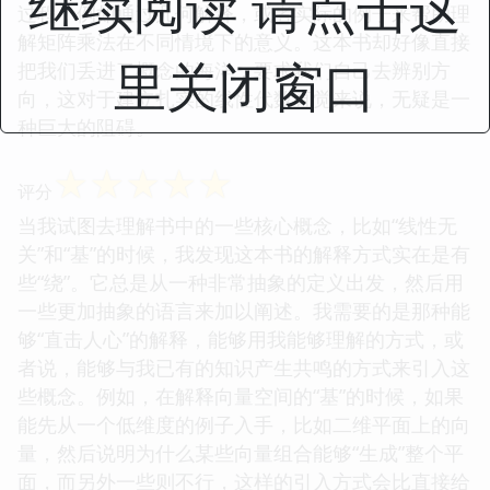
继续阅读 请点击这
过程，例如通过几何解释，或者实际的例子来帮助理
解矩阵乘法在不同情境下的意义。这本书却好像直接
里关闭窗口
把我们丢进了概念的海洋，要求我们自己去辨别方
向，这对于建立扎实的线性代数直觉来说，无疑是一
种巨大的阻碍。
☆
☆
☆
☆
☆
评分
当我试图去理解书中的一些核心概念，比如“线性无
关”和“基”的时候，我发现这本书的解释方式实在是有
些“绕”。它总是从一种非常抽象的定义出发，然后用
一些更加抽象的语言来加以阐述。我需要的是那种能
够“直击人心”的解释，能够用我能够理解的方式，或
者说，能够与我已有的知识产生共鸣的方式来引入这
些概念。例如，在解释向量空间的“基”的时候，如果
能先从一个低维度的例子入手，比如二维平面上的向
量，然后说明为什么某些向量组合能够“生成”整个平
面，而另外一些则不行，这样的引入方式会比直接给