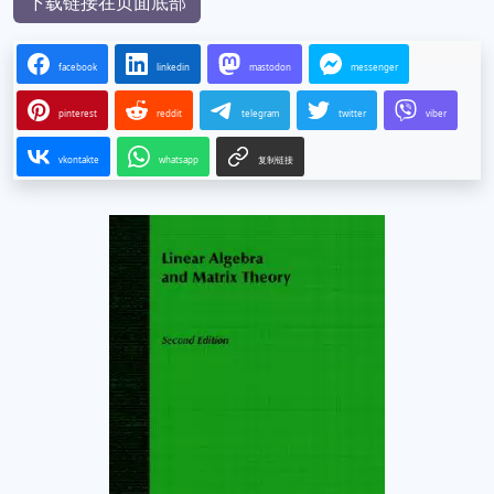
下载链接在页面底部
facebook
linkedin
mastodon
messenger
pinterest
reddit
telegram
twitter
viber
vkontakte
whatsapp
复制链接