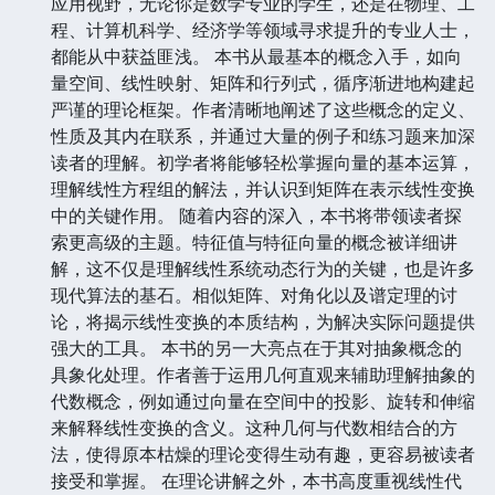
应用视野，无论你是数学专业的学生，还是在物理、工
程、计算机科学、经济学等领域寻求提升的专业人士，
都能从中获益匪浅。 本书从最基本的概念入手，如向
量空间、线性映射、矩阵和行列式，循序渐进地构建起
严谨的理论框架。作者清晰地阐述了这些概念的定义、
性质及其内在联系，并通过大量的例子和练习题来加深
读者的理解。初学者将能够轻松掌握向量的基本运算，
理解线性方程组的解法，并认识到矩阵在表示线性变换
中的关键作用。 随着内容的深入，本书将带领读者探
索更高级的主题。特征值与特征向量的概念被详细讲
解，这不仅是理解线性系统动态行为的关键，也是许多
现代算法的基石。相似矩阵、对角化以及谱定理的讨
论，将揭示线性变换的本质结构，为解决实际问题提供
强大的工具。 本书的另一大亮点在于其对抽象概念的
具象化处理。作者善于运用几何直观来辅助理解抽象的
代数概念，例如通过向量在空间中的投影、旋转和伸缩
来解释线性变换的含义。这种几何与代数相结合的方
法，使得原本枯燥的理论变得生动有趣，更容易被读者
接受和掌握。 在理论讲解之外，本书高度重视线性代