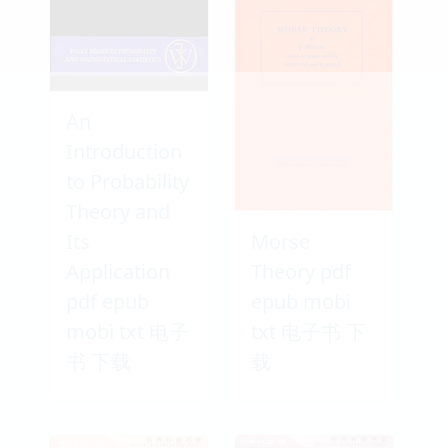
An
Introduction
to Probability
Theory and
Its
Morse
Application
Theory pdf
pdf epub
epub mobi
mobi txt 电子
txt 电子书 下
书 下载
载