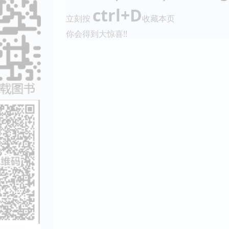
ctrl+D
立刻按
收藏本页
你会得到大惊喜!!