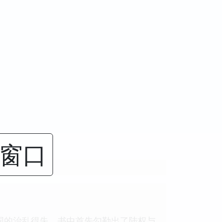
闭窗口
帝国的治乱得失。书中首先勾勒出了陆权与