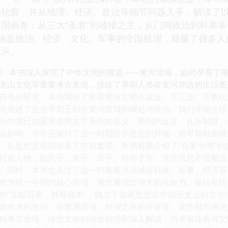
的轮廓，并从地理、经济、政治等细节问题入手，解读了
国画卷：从三大“圣君”到雄猜之主，从门阀政治到科举
些涵盖政治、经济、文化、军事的全面梳理，颠覆了很多人
启示。
》 本书深入探究了中华文明的摇篮——黄河流域，如何孕育了
龙山文化等重要考古发现，描绘了早期人类在黄河岸边的生活图
符号的研究，本书揭示了早期黄河文明在农业、手工业、宗教仪
点阐述了这些早期王朝在黄河流域的崛起与统治。我们详细介绍
为中国已知最早成熟文字系统的意义。周朝的金文、礼乐制度、
远影响。书中还探讨了这一时期哲学思想的开端，如早期朴素唯
，但思想文化却迎来了空前繁荣。本书着重介绍了“百家争鸣”
代表人物，如孔子、老子、庄子、韩非子等。这些思想不仅塑造
。同时，本书也关注了这一时期黄河流域在科技、军事、经济等
作为统一中国的核心区域，再次展现出强大的生命力。秦始皇统
的“罢黜百家，独尊儒术”，确立了儒家思想在中国历史上的主
造纸术的发明、张骞通西域、丝绸之路的开辟等，这些都与黄河
对考古发现、传世文献的细致梳理和深入解读，力求展现黄河文