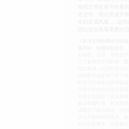
海权文明发展与较量
史进程。随后便展开帝
化到反腐风暴……这
国社会也有着重要的
《黄河文明的曙光与回响
落开始，追溯仰韶文化、
对陶器、玉器、早期文字
入了夏商周三代时期，重
国之重器，以及甲骨文作
结构和文化发展产生了深
然黄河流域政治格局动荡
主要学派的核心思想及其
中国文化奠定了坚实基础
秦汉帝国时期，黄河流域
成奠定了政治基础。汉朝
济等方面的辉煌成就，如
罗列历史事件，而是通过