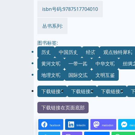
isbn号码:9787517704010
丛书系列:
图书标签:
历史
中国历史
经济
观点独特犀利
黄河文明
一带一路
中华文明
丝绸
地理文明
国际交流
文明互鉴
下载链接1
下载链接2
下载链接3
下载链接在页面底部
facebook
linkedin
mastodon
mes