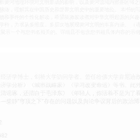
析黄河地理环境对文明形成的影响，以及黄河流域内部各区域之
脉络，理解其在中国历史和世界文明史中的重要地位。 本书的
物和事件的个性化解读，希望能激发读者对中华文明起源的兴趣
学科，力求从多维度、多层次地展现黄河文明的丰富内涵。 （请
旨在展示一个与您书名相关的、详细且不包含您书籍具体内容的示
，经济学博士，剑桥大学访问学者。曾任哈佛大学肯尼迪
经济学分析》《城市战略家》《学习改变命运》等书。此
澄清谣诼，还清白于毛泽东》《年轻人，你活着不是为了看
—柴静“穹顶之下”存在的问题以及舆论争议背后的政治博
。
2
82