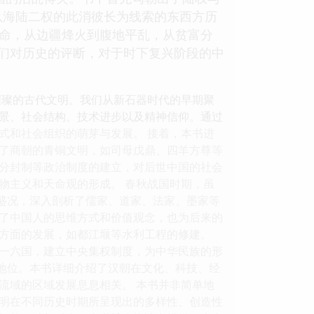
以海陆二权的此消彼长为线索的东西方历
革命，从边疆烽火到腹地平乱，从贫富分
们对历史的评断，对于时下复兴阶段的中
璀璨的古代文明。我们从新石器时代的早期聚
景、社会结构、技术进步以及精神信仰。通过
式和社会组织的萌芽与发展。 接着，本书进
了商朝的青铜文明，如司母戊鼎、四羊方尊等
分封制等政治制度的建立，对后世中国的社会
物主义和天命观的形成。 春秋战国时期，虽
的盛况，深入剖析了儒家、道家、法家、墨家等
了中国人的思维方式和价值观念，也为后来的
方面的发展，如都江堰等水利工程的修建。
一六国，建立中央集权制度，为中华民族的形
导地位。本书详细介绍了汉朝在文化、科技、经
流域的区域发展息息相关。 本书并非简单地
明在不同历史时期所呈现出的多样性、创造性