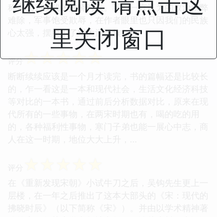
继续阅读 请点击这
称宋代为现代的拂晓时辰。我们一直认为的政治积弊
难除，军事饱受欺辱，在作者眼里也只因我们的民族
里关闭窗口
心太强，摆脱不了对大汉民族...
☆
☆
☆
☆
☆
评分
断断续续应该是一个月才读完，书的篇幅还是比较长
的，乍一看这是一本和现代社会，生活文化经济科技
等对比的一本书，通过前后分析数据对比，原来在现
代所有的一些事物，在两宋时期也有，喝的吃的用
的，各种福利性事物，寒门子弟也能一展心中志，商
人在这一时期，地位大大上升，...
☆
☆
☆
☆
☆
评分
在《重新发现宋朝》小试牛刀之后，吴钩先生更上一
层楼，在一年之后推出了这本大部头的《宋：现代的
拂晓时辰》（以下简称《宋》）。并由以学术精神著