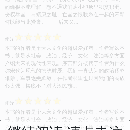
的确很不能理解，想不通我们从小印象里积贫积弱、
丧权辱国，与靖康之耻、亡国之恨联系在一起的宋朝
何以能当此赞誉。 后来又...
☆
☆
☆
☆
☆
评分
本书的作者是个大宋文化的超级爱好者，作者写这本
书，就是从社会，政治，经济，文化，法治等多方面
介绍大宋的现代性表现。序言部分概括了作者为什么
称宋代为现代的拂晓时辰。我们一直认为的政治积弊
难除，军事饱受欺辱，在作者眼里也只因我们的民族
心太强，摆脱不了对大汉民族...
☆
☆
☆
☆
☆
评分
本书的作者是个大宋文化的超级爱好者，作者写这本
书，就是从社会，政治，经济，文化，法治等多方面
介绍大宋的现代性表现。序言部分概括了作者为什么