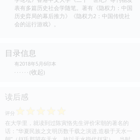
表有多篇历史社会学随笔。著有《隐权力：中国
历史弈局的幕后推力》《隐权力2：中国传统社
会的运行游戏》。
目录信息
有2018年5月6印本
收起
· · · · · · (
)
读后感
☆
☆
☆
☆
☆
评分
在大学里，就读到过陈寅恪先生评价宋朝的著名的
话：“华夏民族之文明历数千载之演进,造极于天水一
朝”（赵氏郡望在天水，故以天水指代赵宋）。当时