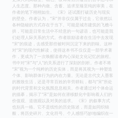
人生态度。那种内敛、含蓄、追求至臻至纯的审美，在
作者的笔下栩栩如生。 《宋》还试图打破历史与现实
的壁垒。作者认为，“宋”并非仅仅属于过去，它依然以
各种隐秘的方式存在于当下。可能是城市建筑的飞檐斗
拱，可能是日常生活中不经意的一句谚语，也可能是我
们处理人际关系的方式。作者鼓励读者在生活中去发现
“宋”的痕迹，去感受那些被时间沉淀下来的韵味。这种
对“宋”的现代性解读，使得这本书不仅仅是一部学术著
作，更成为了一次唤醒读者内心深处文化记忆的旅程。
书中对“宋”与“人”的关系进行了深刻的剖析。作者不将
“宋”视为一个纯粹的历史实体，而是将其视为一种塑造
个体、影响群体行为的内在力量。无论是古代文人墨客
的雅致生活，还是寻常百姓的辛劳耕耘，都与“宋”所处
的时代背景和文化氛围息息相关。作者通过对个体命运
的描摹，揭示了“宋”是如何在潜移默化中影响着人们的
价值观、道德观以及对美的追求。 《宋》的叙事方式
也别具一格。它不是线性的历史陈述，而是如同织锦
般，将历史碎片、文化符号、个人感悟巧妙地编织在一