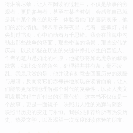
得淋漓尽致，让人在阅读的过程中，不仅是故事的旁
观者，更是参与者，甚至在某些时刻，会感觉自己就
是其中某个角色的影子，体验着他们的喜怒哀乐，他
们的爱恨情仇。我常常在深夜里，点着一盏孤灯，指
尖划过书页，心中涌动着万千思绪。我会在脑海中勾
勒出那些战争的场面，那些密谋的场景，那些宏伟的
庆典，以及那些在历史的夹缝中挣扎求生的普通人。
作者的笔力是如此的雄厚，他能够将如此庞杂的叙事
线索，如此众多的角色，处理得井井有条，毫不凌
乱。我最欣赏的是，他并没有刻意去回避历史的残酷
与黑暗，反而将它们赤裸裸地展现在读者面前，让人
们能够更深刻地理解那个时代的复杂性，以及人类文
明发展过程中所付出的沉重代价。这本书不仅仅是一
个故事，更是一面镜子，映照出人性的光辉与阴影，
映照出历史的变迁与永恒。我强烈推荐给所有热爱历
史、热爱文学，以及渴望一次深度阅读体验的朋友。