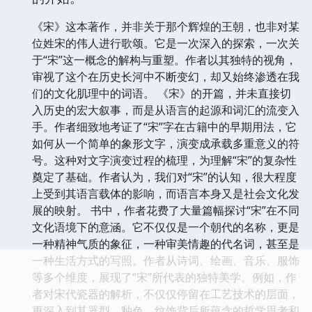
《宋》这本著作，并非关于那个辉煌的王朝，也非对某
位姓宋的伟人进行歌颂。它是一次深入的探索，一次关
于“宋”这一概念的解构与重塑。作者以其独特的视角，
审视了这个在历史长河中不断变幻，却又始终渗透在我
们的文化肌理中的词语。 《宋》的开篇，并未直接切
入历史的宏大叙事，而是从语言的起源和词汇的流变入
手。作者细致地考证了“宋”字在古籍中的早期用法，它
如何从一个简单的象形文字，演变成承载多重意义的符
号。这种对文字演变过程的梳理，为理解“宋”的复杂性
奠定了基础。作者认为，我们对“宋”的认知，很大程度
上受到其语言载体的影响，而语言本身又是社会文化发
展的映射。 书中，作者花费了大量篇幅探讨“宋”在不同
文化语境下的意涵。它不仅仅是一个朝代的名称，更是
一种精神气质的象征，一种审美情趣的代名词，甚至是
一种生活方式的写照。作者从诗词、绘画、音乐、服饰
等多个维度，展现了“宋”所代表的独特美学。例如，作
者对宋代瓷器的解析，不仅仅停留在工艺技术的层面，
更深入到其器型、釉色、纹饰背后所蕴含的哲学思考和