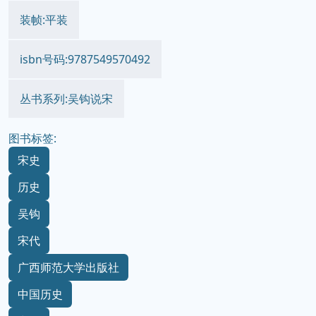
装帧:平装
isbn号码:9787549570492
丛书系列:吴钩说宋
图书标签:
宋史
历史
吴钩
宋代
广西师范大学出版社
中国历史