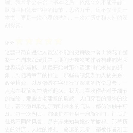
澜。我常常会在合上书本之后，依然久久不能平静，
脑海中回荡着书中的情节，思绪万千。这不仅仅是一
本书，更是一次心灵的洗礼，一次对历史和人性的深
刻探索。
☆
☆
☆
☆
☆
评分
这套书简直是让人欲罢不能的史诗级巨著！我花了整
整一个周末沉浸其中，期间无数次被作者构建的宏大
世界观所震撼。从最开始对那个遥远时代模糊的想
象，到随着章节的推进，那些错综复杂的人物关系、
政治博弈、以及渗透在字里行间深邃的哲学思考，一
点点在我脑海中清晰起来。我尤其喜欢作者对于细节
的描绘，那些古老建筑的质感，人们穿着的服饰的纹
理，甚至微风吹过旷野时带来的气味，都仿佛触手可
及。每一次翻页，都像是在开启一扇新的门，门后是
截然不同的风景，是充满未知与挑战的旅程。那些历
史的洪流，人性的挣扎，命运的无常，都被作者刻画