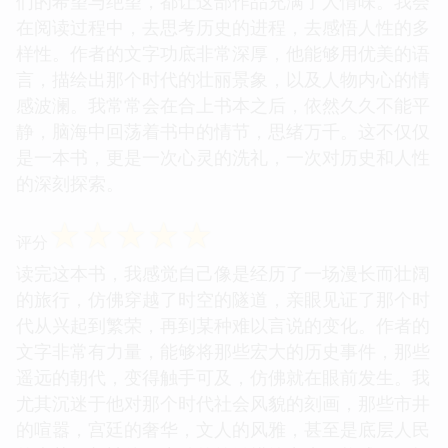
们的希望与绝望，都让这部作品充满了人情味。我会
在阅读过程中，去思考历史的进程，去感悟人性的多
样性。作者的文字功底非常深厚，他能够用优美的语
言，描绘出那个时代的壮丽景象，以及人物内心的情
感波澜。我常常会在合上书本之后，依然久久不能平
静，脑海中回荡着书中的情节，思绪万千。这不仅仅
是一本书，更是一次心灵的洗礼，一次对历史和人性
的深刻探索。
☆
☆
☆
☆
☆
评分
读完这本书，我感觉自己像是经历了一场漫长而壮阔
的旅行，仿佛穿越了时空的隧道，亲眼见证了那个时
代从兴起到繁荣，再到某种难以言说的变化。作者的
文字非常有力量，能够将那些宏大的历史事件，那些
遥远的朝代，变得触手可及，仿佛就在眼前发生。我
尤其沉迷于他对那个时代社会风貌的刻画，那些市井
的喧嚣，宫廷的奢华，文人的风雅，甚至是底层人民