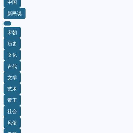
中国
新民说
宋朝
历史
文化
古代
文学
艺术
帝王
社会
风俗