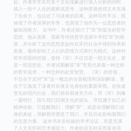
起。作者常常在对某个文化现象进行深入分析的同时，
插入一段个人化的观察或思考，这种穿插使得文本充满
了生命力，也拉近了与读者的距离。这种写作手法，既
体现了作者深厚的学养，也展现了他作为一位思想者的
敏锐洞察力。 在书中，作者还探讨了“宋”所蕴含的哲学
思想。他从道家、儒家等传统哲学流派中寻找“宋”的根
源，并分析了这些思想是如何在宋代社会中得到传承和
发展，最终影响了人们的思维方式和行为模式。这种对
哲学层面的挖掘，使得《宋》不仅仅是一部文化史，更
是一部思想史。作者试图解答“宋”究竟代表着一种怎样
的哲学追求，一种怎样的处世智慧。 《宋》的价值，
不仅在于其对“宋”这一概念的全面梳理和深刻解读，更
在于它激发了读者对自身文化身份的重新审视。在快速
变化的现代社会，我们很容易迷失方向，而《宋》则像
一盏明灯，指引我们回溯文化的源头，寻找属于自己的
精神坐标。它提醒我们，理解“宋”，就是在理解我们自
身的来处，理解那些塑造了我们，并且仍在影响着我们
的无形力量。 这本书并非枯燥的学术论证，而是充满
了人文关怀和艺术感染力。作者的语言朴实而富有诗