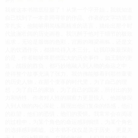
我被这本书彻底征服了！从第一个字开始，我就知道
自己找到了一本非同寻常的作品。作者的文字功底非
常扎实，他能够用简练而精准的语言，描绘出那个时
代波澜壮阔的历史画卷。我沉醉于他对于细节的极致
追求，无论是服饰的色彩，宫殿的雕梁画栋，还是文
人的饮酒作乐，都描绘得入木三分。让我印象最深刻
的是，作者能够将那些宏大的历史事件，如王朝的更
迭，战役的胜负，都巧妙地融入到人物的命运之中，
使得整个故事充满了张力。我仿佛能够看到那些重要
的历史人物，在那个变革的时代里，为了自己的理
想，为了自己的家族，为了自己的国家，所付出的努
力和牺牲。作者对人性的洞察力更是惊人，他能够深
入到人物的内心深处，展现出他们复杂的情感，他们
的欲望，他们的恐惧，他们的爱恨。我常常会在阅读
的过程中，为某个角色的命运感到惋惜，为某个角色
的选择感到唏嘘。这本书不仅仅是关于历史，更是关
于人。它让我思考，在那个时代，人们是如何生存