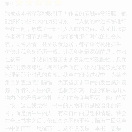
☆
☆
☆
☆
☆
评分
我被这本书深深地吸引了！作者的笔触非常细腻，他
能够将那些宏大的历史背景，与人物的命运紧密地结
合在一起，形成了一部引人入胜的史诗。我尤其欣赏
作者对于细节的把握，他能够将那个时代的社会风
貌，民俗风情，甚至饮食起居，都描绘得栩栩如生，
仿佛让我亲身经历一般。让我印象最深刻的是，作者
在叙事中，并没有回避历史的复杂性和残酷性，反而
将它们赤裸裸地呈现在读者面前，让人们能够更深刻
地理解那个时代的真相。我会在阅读过程中，为某些
角色的遭遇感到惋惜，为某些历史事件的发生感到震
撼。作者对人性的刻画也极其深刻，他能够展现出人
物内心的矛盾与挣扎，他们的善良与邪恶，他们的爱
与恨。这让我觉得，书中的人物不再是脸谱化的符
号，而是活生生的人，有着自己的思想和情感。我会
在合上书本之后，依然久久不能平静，脑海中回荡着
书中的情节，思绪万千。这不仅仅是一本书，更是一