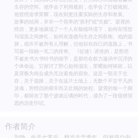
生存的空间。他学会了利用规则，也学会了打破规则。
他曾经追求荣耀，现在则更注重实际的生存和发展。
故事的结局，并非一个简单的“胜利”或“失败”。梁霄的
经历，更多地展现了一个人在极端环境下，如何在理想
与现实之间挣扎，如何在道德与生存之间权衡。他的选
择，或许不被所有人理解，但他却在自己的道路上，书
写着一段独一无二的传奇。 《征途》讲述的，是那些
不被史书大书特书的细节，是那些在权力漩涡中沉浮的
个体命运。它探讨了野心如何滋生，荣耀如何铸就，以
及背叛为何会成为无法避免的宿命。这是一部关于生
存，关于选择，关于在这片土地上，无数个不甘平凡的
灵魂，所经历的艰辛而又壮阔的旅程。梁霄的每一个脚
印，都留在了那个波诡云谲的时代，成为了一段值得深
思的历史印记。
作者简介
刘勃，生于七零后，想当文学青年，但发现自由