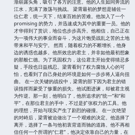
渐崭露头角，吸引了各方的注意。他的人生如同奔流的
江水，充满了激荡与挑战。 梁霄最初的梦想是辅佐一
位仁君，统一天下，结束百姓的苦难。他加入了一个
promising 的势力，并迅速成为其中的重要一员。他的
才华得到了赏识，地位也步步高升。他相信，自己正在
为一项伟大的事业而奋斗，为这片饱受战乱之苦的土地
带来和平与安宁。 然而，随着权力的不断增长，他身
边的诱惑也越多。他所效忠的君主，并非如他最初想象
的那般仁德。为了巩固权力，这位君主开始变得猜忌多
疑，手段也日益残忍。梁霄看到了权力腐蚀人心的可
怕，也看到了自己身处的环境是如何一步步将人逼向扭
曲。 在一次关键的战役中，梁霄的部下因为君主的错
误指挥而蒙受了惨重的损失。他试图进谏，却被君主视
为忤逆。那一刻，他明白了，他所追求的“统一”和“和
平”，在那位君主的手中，不过是扩张权力的工具。他
的理想，开始与现实产生了剧烈的碰撞。 在一次绝望
的对峙后，梁霄被迫做出了一个艰难的决定。他选择了
离开，选择了一条与他初衷背道而驰的道路。他不再相
信任何一个所谓的“仁君”，他决定依靠自己的力量，在