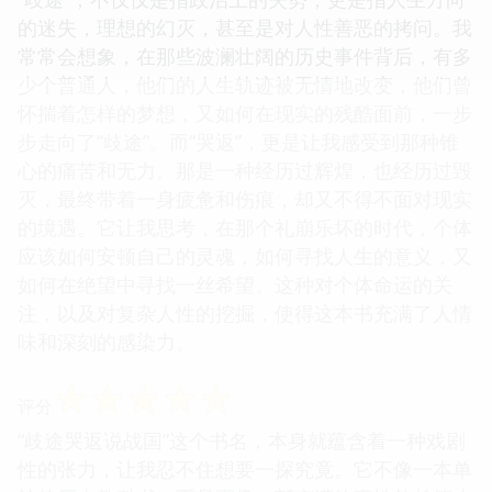
的迷失，理想的幻灭，甚至是对人性善恶的拷问。我
常常会想象，在那些波澜壮阔的历史事件背后，有多
少个普通人，他们的人生轨迹被无情地改变，他们曾
怀揣着怎样的梦想，又如何在现实的残酷面前，一步
步走向了“歧途”。而“哭返”，更是让我感受到那种锥
心的痛苦和无力。那是一种经历过辉煌，也经历过毁
灭，最终带着一身疲惫和伤痕，却又不得不面对现实
的境遇。它让我思考，在那个礼崩乐坏的时代，个体
应该如何安顿自己的灵魂，如何寻找人生的意义，又
如何在绝望中寻找一丝希望。这种对个体命运的关
注，以及对复杂人性的挖掘，使得这本书充满了人情
味和深刻的感染力。
☆
☆
☆
☆
☆
评分
“歧途哭返说战国”这个书名，本身就蕴含着一种戏剧
性的张力，让我忍不住想要一探究竟。它不像一本单