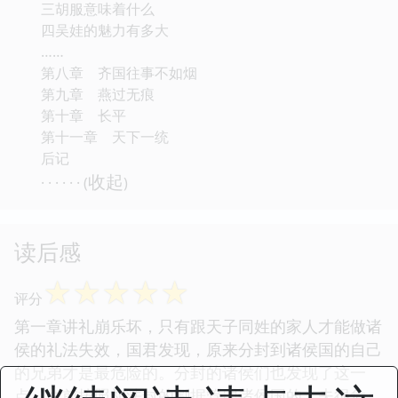
三胡服意味着什么
四吴娃的魅力有多大
……
第八章 齐国往事不如烟
第九章 燕过无痕
第十章 长平
第十一章 天下一统
后记
收起
· · · · · · (
)
读后感
☆
☆
☆
☆
☆
评分
第一章讲礼崩乐坏，只有跟天子同姓的家人才能做诸
侯的礼法失效，国君发现，原来分封到诸侯国的自己
的兄弟才是最危险的。分封的诸侯们也发现了这一
点，之前按照礼法封的割据管理诸侯国的大夫很危