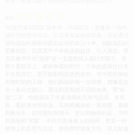
更迭，更是无数个体在时代洪流中的命运沉浮。
☆
☆
☆
☆
☆
评分
“歧途哭返说战国”这本书，对我而言，更像是一场跨
越时空的哲学对话。它没有直接给你答案，而是通过
描绘战国时期那些跌宕起伏的政治斗争、残酷激烈的
军事对抗，以及其中个体命运的起伏，引人深思。我
尤其被书中对“选择”这一主题的深入探讨所吸引。在
那个君权至上、诸侯争霸的时代，个体的选择往往关
乎生死存亡，更可能影响历史的走向。书中那些身处
关键时刻的人物，他们面临的每一次抉择，都像是走
在一条分岔路口，通往的是截然不同的未来。而“歧
途”二字，恰恰揭示了许多选择的无奈与悲凉。有些
路，看起来光明坦途，实则暗藏杀机；有些路，看似
荆棘丛生，却可能别有洞天。更让我触动的是，书中
所描绘的“哭返”，不仅仅是身体上的回归，更是一种
精神上的反思与沉淀。那些曾经迷失方向、误入歧途