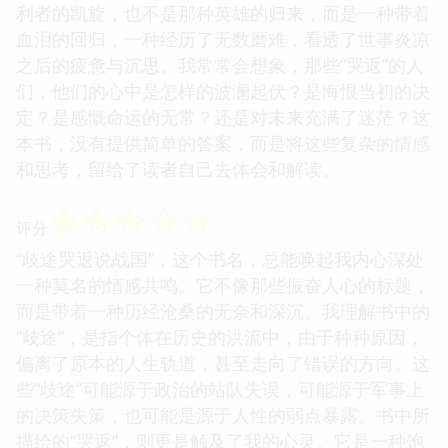
利者的凯旋，也不是那种英雄的归来，而是一种带着
血泪的回归，一种经历了无数磨难，看透了世事炎凉
之后的疲惫与沉思。我常常会想象，那些“哭返”的人
们，他们的心中是怎样的波澜起伏？是悔恨当初的决
定？是感慨命运的无常？还是对未来充满了迷茫？这
本书，没有提供简单的答案，而是将这些复杂的情感
和思考，留给了读者自己去体会和解读。
☆
☆
☆
☆
☆
评分
“歧途哭返说战国”，这个书名，总能唤起我内心深处
一种莫名的情感共鸣。它不像那些振奋人心的标题，
而是带着一种历经沧桑的无奈和深沉。我理解书中的
“歧途”，是指个体在历史的洪流中，由于种种原因，
偏离了原本的人生轨道，甚至走向了错误的方向。这
些“歧途”可能源于政治的站队失误，可能源于军事上
的决策失策，也可能是源于人性的弱点暴露。书中所
描绘的“哭返”，则更是触及了我的心灵。它是一种饱