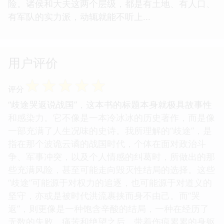
险。诸侯和大夫这两个层级，都是有土地、有人口、
有军队的实力派，动辄就能不听上...
用户评价
☆
☆
☆
☆
☆
评分
“歧途哭返说战国”，这本书的标题本身就极具故事性
和感染力。它不像是一本冷冰冰的历史著作，而是像
一部充满了人生况味的史诗。我所理解的“歧途”，是
指在那个波诡云谲的战国时代，个体在面对政治斗
争、军事冲突，以及个人情感的纠葛时，所做出的那
些充满风险，甚至可能走向毁灭性结局的选择。这些
“歧途”可能源于对权力的追逐，也可能源于对道义的
坚守，亦或是被时代洪流裹挟而身不由己。而“哭
返”，则更像是一种饱含辛酸的结局，一种在经历了
无数的失败、痛苦和绝望之后，带着伤痕累累的身躯