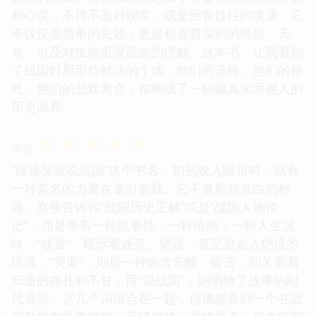
和心灵，不得不面对现实，或是回首过往的境遇。它
不仅仅是简单的失败，更是包含着深刻的悔恨、无
奈，以及对生命更深层次的理解。这本书，让我看到
了战国时期那些鲜活的个体，他们的选择，他们的挣
扎，他们的悲欢离合，都构成了一幅幅真实而感人的
历史画卷。
☆
☆
☆
☆
☆
评分
“歧途哭返说战国”这个书名，初初映入眼帘时，就有
一种莫名的力量在牵引着我。它不像那些直白的标
题，直接告诉你“战国历史正解”或是“战国人物传
记”，而是带着一种故事性，一种情绪，一种人生况
味。“歧途”，暗示着迷茫、错误、甚至是走入绝境的
境遇；“哭返”，则是一种饱含辛酸、痛苦，却又带着
归途的挣扎和不甘；而“说战国”，则明确了故事的时
代背景。这几个词组合在一起，仿佛能看到一个在战