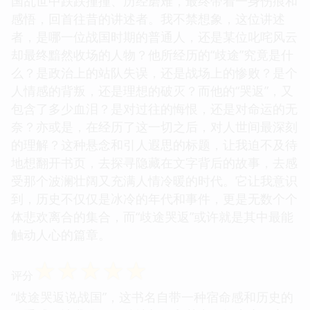
国乱世中跌跌撞撞、历经磨难，最终带着一身伤痕和
感悟，回首往昔的讲述者。我不禁想象，这位讲述
者，是哪一位战国时期的普通人，还是某位叱咤风云
却最终黯然收场的人物？他所经历的“歧途”究竟是什
么？是政治上的站队失误，还是战场上的惨败？是个
人情感的背叛，还是理想的破灭？而他的“哭返”，又
包含了多少血泪？是对过往的悔恨，还是对命运的无
奈？亦或是，在经历了这一切之后，对人世间最深刻
的理解？这种悬念和引人遐思的标题，让我迫不及待
地想翻开书页，去探寻隐藏在文字背后的故事，去感
受那个波澜壮阔又充满人情冷暖的时代。它让我意识
到，历史不仅仅是冰冷的年代和事件，更是无数个个
体悲欢离合的集合，而“歧途哭返”或许就是其中最能
触动人心的篇章。
☆
☆
☆
☆
☆
评分
“歧途哭返说战国”，这书名自带一种宿命感和历史的