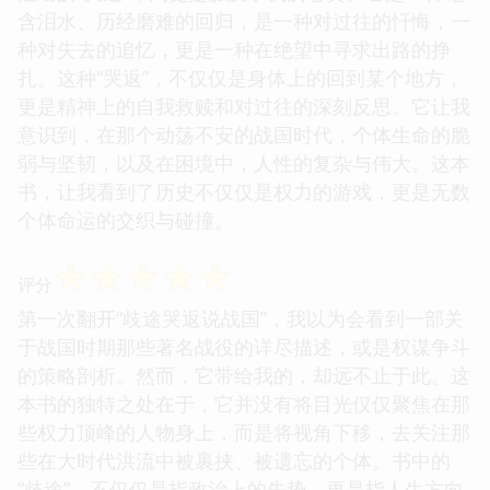
含泪水、历经磨难的回归，是一种对过往的忏悔，一
种对失去的追忆，更是一种在绝望中寻求出路的挣
扎。这种“哭返”，不仅仅是身体上的回到某个地方，
更是精神上的自我救赎和对过往的深刻反思。它让我
意识到，在那个动荡不安的战国时代，个体生命的脆
弱与坚韧，以及在困境中，人性的复杂与伟大。这本
书，让我看到了历史不仅仅是权力的游戏，更是无数
个体命运的交织与碰撞。
☆
☆
☆
☆
☆
评分
第一次翻开“歧途哭返说战国”，我以为会看到一部关
于战国时期那些著名战役的详尽描述，或是权谋争斗
的策略剖析。然而，它带给我的，却远不止于此。这
本书的独特之处在于，它并没有将目光仅仅聚焦在那
些权力顶峰的人物身上，而是将视角下移，去关注那
些在大时代洪流中被裹挟、被遗忘的个体。书中的
“歧途”，不仅仅是指政治上的失势，更是指人生方向