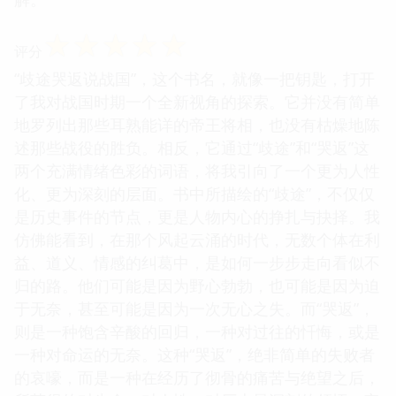
☆
☆
☆
☆
☆
评分
“歧途哭返说战国”，这个书名，就像一把钥匙，打开
了我对战国时期一个全新视角的探索。它并没有简单
地罗列出那些耳熟能详的帝王将相，也没有枯燥地陈
述那些战役的胜负。相反，它通过“歧途”和“哭返”这
两个充满情绪色彩的词语，将我引向了一个更为人性
化、更为深刻的层面。书中所描绘的“歧途”，不仅仅
是历史事件的节点，更是人物内心的挣扎与抉择。我
仿佛能看到，在那个风起云涌的时代，无数个体在利
益、道义、情感的纠葛中，是如何一步步走向看似不
归的路。他们可能是因为野心勃勃，也可能是因为迫
于无奈，甚至可能是因为一次无心之失。而“哭返”，
则是一种饱含辛酸的回归，一种对过往的忏悔，或是
一种对命运的无奈。这种“哭返”，绝非简单的失败者
的哀嚎，而是一种在经历了彻骨的痛苦与绝望之后，