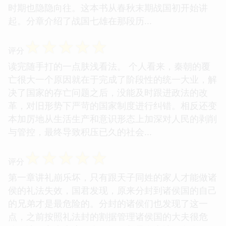
时期也隐隐向往。这本书从春秋末期战国初开始讲
起。分章介绍了战国七雄在那段历...
☆
☆
☆
☆
☆
评分
读完随手打的一点肤浅看法。 个人看来，秦朝的覆
亡很大一个原因就在于完成了阶段性的统一大业，解
决了国家的存亡问题之后，没能及时跟进政法的改
革，对旧形势下严苛的国家制度进行纠错。相反还变
本加厉地从生活生产和意识形态上加深对人民的剥削
与管控，最终导致积压已久的社会...
☆
☆
☆
☆
☆
评分
第一章讲礼崩乐坏，只有跟天子同姓的家人才能做诸
侯的礼法失效，国君发现，原来分封到诸侯国的自己
的兄弟才是最危险的。分封的诸侯们也发现了这一
点，之前按照礼法封的割据管理诸侯国的大夫很危