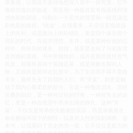
厚重感，让我迫不及待地想深入其中一探究竟。它不
像那些直白的叙述，而是用一种极其富有画面感和情
感色彩的词语，勾勒出一个宏大的背景和一段充满悲
剧色彩的旅程。“歧途”，在我看来，不仅仅是指战场
上的失利，或是政治上的站错队，更是指个体在那个
混乱的时代，在追求理想、生存、或是某种价值的过
程中，所经历的迷失、彷徨，甚至是走向了与初衷背
道而驰的道路。书中所描绘的，或许是那些曾经意气
风发，却最终落得个英雄迟暮，或是身败名裂的人
物；又或许是那些在乱世中，为了生存而不得不委曲
求全，最终失去了自我的人们。而“哭返”，则更是触
动了我内心最柔软的部分。它是一种饱含泪水、历经
沧桑的回归，是一种对过往的忏悔，一种对失去的追
忆，更是一种在绝望中寻求出路的挣扎。这种“哭
返”，不仅仅是简单的失败者的哀叹，而是承载着生
命在极端环境下的韧性，以及对人性的深刻洞察。这
本书，让我看到了历史的另一面，它不仅仅是权力的