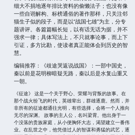
细大不捐地逐年排比资料的偷懒法子；也没有像
一些自诩解构、标榜通俗的著作那样，只关注邻
猫生子似的段子，而是以“战国七雄”为主，分专
题讲评。各篇篇幅长短，以有话无话为据，并不
强求一律；具体写法上，不只就事论事，而上下
引证，多方比勘，使读者真正能体会到历史的智
慧。
编辑推荐：《歧途哭返说战国》：一部中国史，
秦以前是花明柳暗疑无路，秦以后是水复山重又
一朝。
《征途》 这是一个关于野心、荣耀与背叛的故事。在
那个战火纷飞的时代，英雄辈出，群雄逐鹿。然而，并
非所有的征途都通往光明，有些选择，会将一个人推向
无尽的深渊。 故事的主人公，名叫梁霄。他出身于一
个没落的贵族家庭，从小便胸怀大志，渴望建立一番伟
业。在乱世之中，他凭借过人的智谋和勇猛的武艺，逐