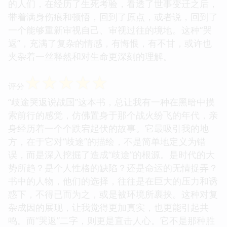
的人们，在经历了生死考验，看透了世事变迁之后，
带着满身伤痕和顿悟，回到了原点，或者说，回到了
一个能够重新审视自己、审视过往的境地。这种“哭
返”，充满了复杂的情感，有悔恨，有不甘，或许也
夹杂着一丝释然和对生命更深刻的理解。
☆
☆
☆
☆
☆
评分
“歧途哭返说战国”这本书，总让我有一种在黑暗中摸
索前行的感觉，仿佛置身于那个战火纷飞的年代，亲
身经历着一个个跌宕起伏的故事。它最吸引我的地
方，在于它对“歧途”的描绘，不是简单地定义为错
误，而是深入挖掘了造成“歧途”的根源。是时代的大
势所趋？是个人性格的缺陷？还是命运的无情捉弄？
书中的人物，他们的选择，往往是在巨大的压力和诱
惑下，不得已而为之，或是被环境所裹挟。这种对复
杂成因的展现，让我觉得更加真实，也更能引起共
鸣。而“哭返”二字，则更是直击人心。它不是那种胜