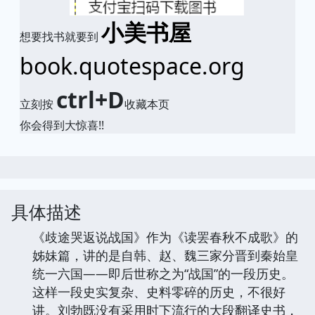
小美书屋
想要找书就要到
book.quotespace.org
ctrl+D
立刻按
收藏本页
你会得到大惊喜!!
具体描述
《歧途哭返说战国》作为《读罢春秋不成歌》的
姊妹篇，讲的是自韩、赵、魏三家分晋到秦始皇
统一六国——即后世称之为“战国”的一段历史。
这样一段史实复杂、史料零碎的历史，不很好
讲。刘勃既没有采用时下流行的大段翻译史书，