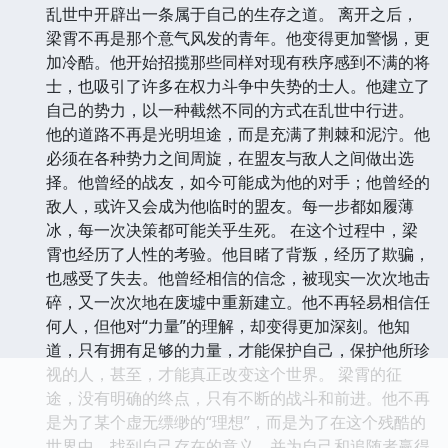
乱世中开辟出一条属于自己的生存之道。 离开之后，
梁霄不再是那个意气风发的青年。他变得更加警惕，更
加冷酷。他开始招揽那些同样对现有秩序感到不满的将
士，也吸引了许多在权力斗争中失势的士人。他建立了
自己的势力，以一种截然不同的方式在乱世中行进。
他的道路不再是光明坦途，而是充满了荆棘和泥泞。他
必须在各种势力之间周旋，在盟友与敌人之间做出选
择。他曾经的战友，如今可能成为他的对手；他曾经的
敌人，或许又会成为他临时的盟友。每一步都如履薄
冰，每一次决策都可能关乎生死。 在这个过程中，梁
霄也经历了人性的考验。他目睹了背叛，经历了欺骗，
也感受了失去。他曾经相信的信念，被现实一次次地击
碎，又一次次地在废墟中重新建立。他不再轻易相信任
何人，但他对“力量”的理解，却变得更加深刻。他知
道，只有拥有足够的力量，才能保护自己，保护他所珍
视的人，甚至，才能真正改变这个世界。 梁霄的征
途，没有明确的终点，只有不断的战斗和前进。他不再
是为了某个虚无缥缈的“理想”，而是为了在这个残酷的
世界中，找到自己存在的意义，并为自己和追随者赢得