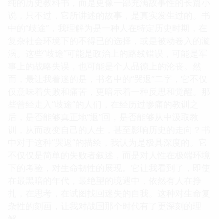
纯的历史教科书，而是更像一部充满故事性的长篇小
说，只不过，它所讲述的故事，是真实发生过的。书
中的“歧途”，我理解为是一种人在特定历史时期，在
复杂社会环境下的不得已的选择，或是被动卷入的漩
涡。这些“歧途”可能是政治上的路线错误，可能是军
事上的战略失误，也可能是个人品德上的沦丧。然
而，最让我着迷的是，书名中的“哭返”二字，它不仅
仅意味着失败和痛苦，更暗示着一种反思和觉醒。那
些曾经走入“歧途”的人们，在经历过惨痛的教训之
后，是否能够真正地“返”回，是否能够从中汲取教
训，从而改变自己的人生，甚至影响历史的走向？书
中对于这种“哭返”的描绘，我认为是极具深度的。它
不仅仅是简单的失败者叙述，而是对人性在极端环境
下的考验，对生命韧性的展现。它让我看到了，即使
在最黑暗的年代，最绝望的境遇中，依然有人在挣
扎，在思考，在试图找回迷失的自我。这种对生命复
杂性的刻画，让我对战国那个时代有了更深刻的理
解。