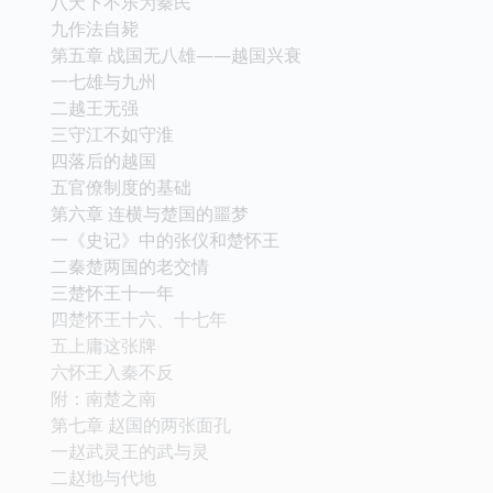
八天下不乐为秦民
九作法自毙
第五章 战国无八雄——越国兴衰
一七雄与九州
二越王无强
三守江不如守淮
四落后的越国
五官僚制度的基础
第六章 连横与楚国的噩梦
一《史记》中的张仪和楚怀王
二秦楚两国的老交情
三楚怀王十一年
四楚怀王十六、十七年
五上庸这张牌
六怀王入秦不反
附：南楚之南
第七章 赵国的两张面孔
一赵武灵王的武与灵
二赵地与代地