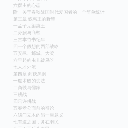
六僭主的心态
附：关于春秋战国时代爱国者的一个简单统计
第三章 魏惠王的野望
一孟子见梁惠王
二孙膑与商鞅
三古本竹书纪年
四一个假想的西部战略
五安邑、邺城、大梁
六早起的虫儿被鸟吃
七人才外流
第四章 商鞅黑洞
一魔术般的变法
二商鞅与儒家
三耕战
四只许耕战
五秦孝公面前的辩论
六辕门立木的另一重意义
七有道之国，务在弱民