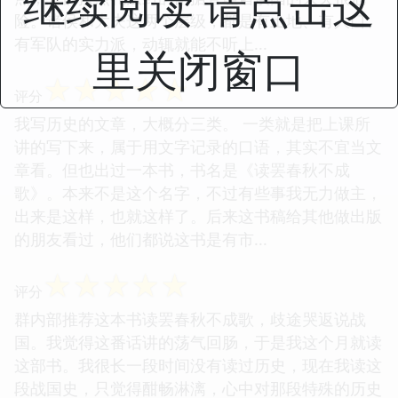
继续阅读 请点击这
险。诸侯和大夫这两个层级，都是有土地、有人口、
有军队的实力派，动辄就能不听上...
里关闭窗口
☆
☆
☆
☆
☆
评分
我写历史的文章，大概分三类。 一类就是把上课所
讲的写下来，属于用文字记录的口语，其实不宜当文
章看。但也出过一本书，书名是《读罢春秋不成
歌》。本来不是这个名字，不过有些事我无力做主，
出来是这样，也就这样了。后来这书稿给其他做出版
的朋友看过，他们都说这书是有市...
☆
☆
☆
☆
☆
评分
群内部推荐这本书读罢春秋不成歌，歧途哭返说战
国。我觉得这番话讲的荡气回肠，于是我这个月就读
这部书。我很长一段时间没有读过历史，现在我读这
段战国史，只觉得酣畅淋漓，心中对那段特殊的历史