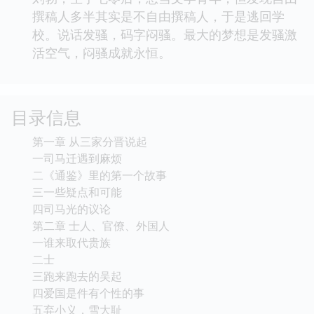
撰稿人多半其实是不自由撰稿人，于是逃回学
校。说话发骚，码字闷骚。最大的梦想是发骚激
活空气，闷骚成就永恒。
目录信息
第一章 从三家分晋说起
一司马迁遇到麻烦
二《通鉴》里的第一个故事
三一些疑点和可能
四司马光的议论
第二章 士人、官僚、外国人
一谁来取代贵族
二士
三跑来跑去的吴起
四爱国是件有个性的事
五弃小义，雪大耻