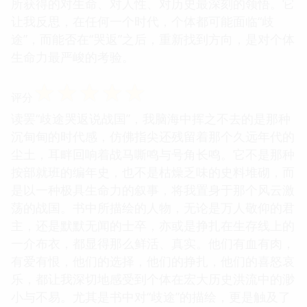
所获得的对生命、对人性、对历史最深刻的领悟。它
让我反思，在任何一个时代，个体都可能面临“歧
途”，而能否在“哭返”之后，重新找到方向，是对个体
生命力最严峻的考验。
☆
☆
☆
☆
☆
评分
读罢“歧途哭返说战国”，我脑海中挥之不去的是那种
沉甸甸的时代感，仿佛指尖还残留着那个久远年代的
尘土，耳畔回响着战马嘶鸣与号角长鸣。它不是那种
按部就班的编年史，也不是枯燥乏味的史料堆砌，而
是以一种极具生命力的叙事，将我置身于那个风云激
荡的战国。书中所描绘的人物，无论是万人敬仰的君
主，还是默默无闻的士卒，亦或是挣扎在生存线上的
一介布衣，都显得那么鲜活、真实。他们有血有肉，
有爱有恨，他们的选择，他们的挣扎，他们的喜怒哀
乐，都让我深切地感受到个体在宏大历史洪流中的渺
小与不易。尤其是书中对“歧途”的描绘，更是触及了