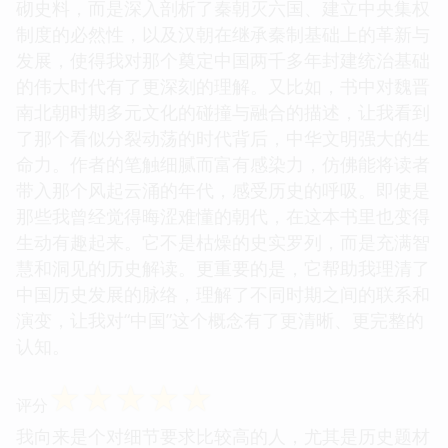
砌史料，而是深入剖析了秦朝灭六国、建立中央集权
制度的必然性，以及汉朝在继承秦制基础上的革新与
发展，使得我对那个奠定中国两千多年封建统治基础
的伟大时代有了更深刻的理解。又比如，书中对魏晋
南北朝时期多元文化的碰撞与融合的描述，让我看到
了那个看似分裂动荡的时代背后，中华文明强大的生
命力。作者的笔触细腻而富有感染力，仿佛能将读者
带入那个风起云涌的年代，感受历史的呼吸。即使是
那些我曾经觉得晦涩难懂的朝代，在这本书里也变得
生动有趣起来。它不是枯燥的史实罗列，而是充满智
慧和洞见的历史解读。更重要的是，它帮助我理清了
中国历史发展的脉络，理解了不同时期之间的联系和
演变，让我对“中国”这个概念有了更清晰、更完整的
认知。
☆
☆
☆
☆
☆
评分
我向来是个对细节要求比较高的人，尤其是历史题材