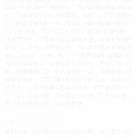
会简单地将历史人物脸谱化，而是尝试去理解他们在
特定历史情境下的选择和困境。比如，在写到项羽和
刘邦的楚汉争霸时，作者并没有一味地歌颂刘邦的
“汉高祖”形象，而是也深入探讨了项羽的英雄气概、
他的局限性，以及他为何最终会失败。这种多角度的
解读，让历史人物更加立体，也让我对历史的理解更
加 nuanced。 此外，书中对于不同时期社会风貌的
描绘也相当生动。当我读到关于宋代市民生活的片段
时，仿佛能闻到那个时代市井的喧嚣，看到酒楼茶肆
的繁荣景象，感受到那个时代的文化活力。这种细节
的注入，让历史不再是抽象的概念，而是鲜活的生
命。它让我意识到，历史不仅仅是政治军事的斗争，
更是无数普通人的生活交织而成。
☆
☆
☆
☆
☆
评分
长期以来，我总觉得历史书枯燥乏味，充斥着冰冷的