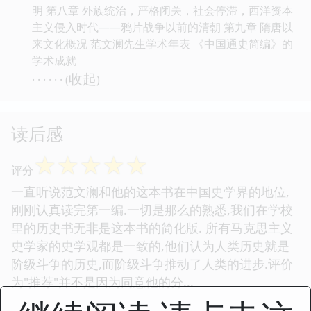
明 第八章 外族统治，严格闭关，社会停滞，西洋资本
主义侵入时代——鸦片战争以前的清朝 第九章 隋唐以
来文化概况 范文澜先生学术年表 《中国通史简编》的
学术成就
收起
· · · · · · (
)
读后感
☆
☆
☆
☆
☆
评分
一直听说范文澜和他的这本书在中国史学界的地位,
刚刚认真读完第一编.一切是那么的熟悉,我们在学校
里的历史书无非是这本书的简化版. 所有马克思主义
史学家的史学观都是一致的,他们认为人类历史就是
阶级斗争的历史,而阶级斗争推动了人类的进步.评价
为"推荐"并不是因为同意他的分...