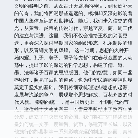
文明的黎明之前。从盘古开天辟地的神话，到女娲补天
的传奇，我们将回溯那些遥远的、模糊却又深刻影响着
中国人集体意识的创世神话。随后，我们步入信史的曙
光，从黄帝、炎帝的传说时代，穿越至夏、商、周三代
的建立与演进。这里，我们不仅会描绘王权的兴衰更
迭，更会深入探讨早期国家的组织形态、礼乐制度的雏
形，以及青铜文明的辉煌。 这一时期，思想的火种开
始闪耀。孔子、老子、墨子等先哲们在春秋战国的大动
荡中，提出了影响深远的哲学思想，构建了儒、道、
墨、法等诸子百家的思想版图。他们的智慧，如同一盏
盏明灯，照亮了后世的道路，也为中华民族的精神世界
奠定了坚实的基础。我们将细致梳理这些思想的起源、
发展与流派的争鸣，展现那个思想解放、百花齐放的时
代风貌。 秦朝的统一，是中国历史上一个划时代的节
点。这位雄才大略的帝王，以雷霆手段结束了数百年的
分裂，建立了中央集权的帝国。我们将在书中详述秦始
皇如何统一文字、度量衡、货币，修建万里长城，以及
他施行的郡县制等一系列影响深远的制度。然而，秦朝