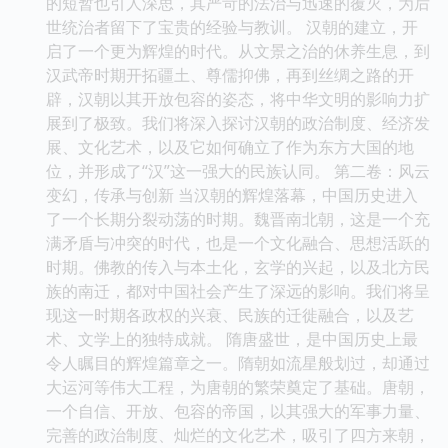
的短暂也引人深思，其严苛的法治与迅速的覆灭，为后
世统治者留下了宝贵的经验与教训。 汉朝的建立，开
启了一个更为辉煌的时代。从文景之治的休养生息，到
汉武帝时期开拓疆土、尊儒抑佛，再到丝绸之路的开
辟，汉朝以其开放包容的姿态，将中华文明的影响力扩
展到了极致。我们将深入探讨汉朝的政治制度、经济发
展、文化艺术，以及它如何确立了作为东方大国的地
位，并形成了“汉”这一强大的民族认同。 第二卷：风云
变幻，传承与创新 当汉朝的辉煌落幕，中国历史进入
了一个长期分裂动荡的时期。魏晋南北朝，这是一个充
满矛盾与冲突的时代，也是一个文化融合、思想活跃的
时期。佛教的传入与本土化，玄学的兴起，以及北方民
族的南迁，都对中国社会产生了深远的影响。我们将呈
现这一时期各政权的兴衰、民族的迁徙融合，以及艺
术、文学上的独特成就。 隋唐盛世，是中国历史上最
令人瞩目的辉煌篇章之一。隋朝如流星般划过，却通过
大运河等伟大工程，为唐朝的繁荣奠定了基础。唐朝，
一个自信、开放、包容的帝国，以其强大的军事力量、
完善的政治制度、灿烂的文化艺术，吸引了四方来朝，