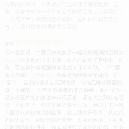
转衰的原因时，作者就详细地梳理了海禁政策、党
争、宦官专权等一系列相互关联的因素，让我看到了
一个庞大帝国衰落的复杂原因。这种抽丝剥茧的分
析，让我对历史的理解更加深刻。
☆
☆
☆
☆
☆
评分
我一直觉得，中国历史就像是一幅色彩斑斓的巨幅油
画，而大多数的通史书籍，要么只描绘了其中的一部
分，要么就把整幅画作简化成了几笔勾勒。 《中国
通史简编》（全两册）就像是为我量身定做的一把
“画笔”，让我能够从宏观到微观，细细品味这幅画的
每一个细节。 作者的叙事视角非常独到，他不仅仅
是从帝王将相的角度来审视历史，还会关注到社会经
济、文化艺术、科技发展等各个方面。例如，书中对
中国古代科技发展的梳理，就让我大开眼界。从古代
的四大发明，到宋代的指南针、火药的应用，再到明
清时期的科技进步，作者都进行了详细的介绍，并分