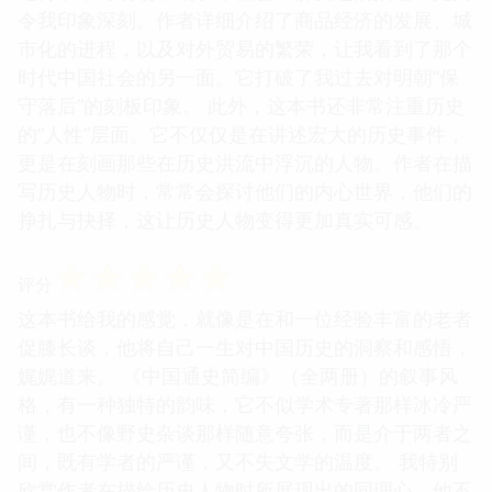
令我印象深刻。作者详细介绍了商品经济的发展、城
市化的进程，以及对外贸易的繁荣，让我看到了那个
时代中国社会的另一面。它打破了我过去对明朝“保
守落后”的刻板印象。 此外，这本书还非常注重历史
的“人性”层面。它不仅仅是在讲述宏大的历史事件，
更是在刻画那些在历史洪流中浮沉的人物。作者在描
写历史人物时，常常会探讨他们的内心世界，他们的
挣扎与抉择，这让历史人物变得更加真实可感。
☆
☆
☆
☆
☆
评分
这本书给我的感觉，就像是在和一位经验丰富的老者
促膝长谈，他将自己一生对中国历史的洞察和感悟，
娓娓道来。 《中国通史简编》（全两册）的叙事风
格，有一种独特的韵味，它不似学术专著那样冰冷严
谨，也不像野史杂谈那样随意夸张，而是介于两者之
间，既有学者的严谨，又不失文学的温度。 我特别
欣赏作者在描绘历史人物时所展现出的同理心。他不