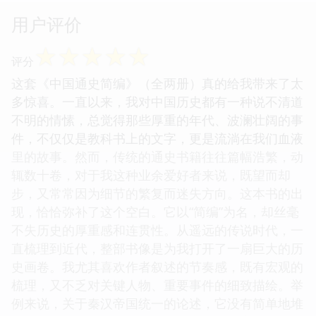
用户评价
☆
☆
☆
☆
☆
评分
这套《中国通史简编》（全两册）真的给我带来了太
多惊喜。一直以来，我对中国历史都有一种说不清道
不明的情愫，总觉得那些厚重的年代、波澜壮阔的事
件，不仅仅是教科书上的文字，更是流淌在我们血液
里的故事。然而，传统的通史书籍往往篇幅浩繁，动
辄数十卷，对于我这种业余爱好者来说，既望而却
步，又常常因为细节的繁复而迷失方向。这本书的出
现，恰恰弥补了这个空白。它以“简编”为名，却丝毫
不失历史的厚重感和连贯性。从遥远的传说时代，一
直梳理到近代，整部书像是为我打开了一扇巨大的历
史画卷。我尤其喜欢作者叙述的节奏感，既有宏观的
梳理，又不乏对关键人物、重要事件的细致描绘。举
例来说，关于秦汉帝国统一的论述，它没有简单地堆