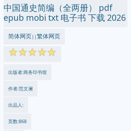
中国通史简编（全两册） pdf
epub mobi txt 电子书 下载 2026
简体网页
繁体网页
||
☆
☆
☆
☆
☆
出版者:商务印书馆
作者:范文澜
出品人:
页数:868