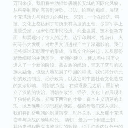
万国来仪。我们将生动描绘唐朝长安城的国际化风貌，
从科举制度的完善到诗歌、书法、绘画的巅峰，展现一
个充满活力与创造力的时代。 宋朝，一个在经济、科
技、文化上都达到了前所未有高度的王朝。尽管军事上
屡屡受挫，但宋朝在市民经济、商业发展、技术创新方
面，却展现出了惊人的活力。活字印刷术、指南针、火
药等伟大发明，对世界文明进程产生了深远影响。我们
还将探讨宋朝理学的形成、市民文化的兴起，以及那份
精致细腻的生活美学。 元朝的建立，标志着中国历史
进入了一个新的阶段。蒙古族的统治，带来了空前的民
族大融合，也极大地拓展了中国的疆域。我们将分析元
朝的政治制度、经济政策，以及它对中国社会文化造成
的复杂影响。 明朝的兴起，在驱逐蒙元之后，重新确
立了汉族的统治。明朝在政治、经济、文化上都展现出
了独特的风貌，郑和下西洋的壮举，资本主义萌芽的出
现，以及晚明时期思想的活跃，都值得我们深入探讨。
我们将剖析明朝的制度演变、对外关系，以及那个充满
变革与挑战的晚明时代。 清朝，最后一个封建王朝，
其历史进程既有康乾盛世的辉煌，也面临着内忧外患的