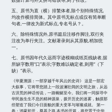
数据计算与外文拼写错误等,则予径改。
五、原书为直（横）排繁体者,除个别特殊情况,
均改作横排简体。其中原书无标点或仅有简单断
句者,一律改为新式标点,专名号从？。
六、除特殊情况外,原书篇后注移作脚注,双行夹
注改为单行夹注。文献著录则从其原貌,稍加统
一。
七、原书因年代久远而字迹模糊或纸页残缺者,据
所缺字数用“口”表示;字数难以确定者,则用“（下
缺）”表示。
《华夏溯源：一部穿越千年风云的史诗》 这是一部宏
大叙事，它将带您踏上一段波澜壮阔的文明之旅，从远
古洪荒的神话传说，一路蜿蜒至今。我们将一同探寻中
华民族生生不息的精神源泉，拨开历史的迷雾，触摸那
些塑造了我们今日面貌的重大变革与璀璨成就。 第一
卷：鸿蒙初开，奠基之路 本书的开篇，将您置于中华