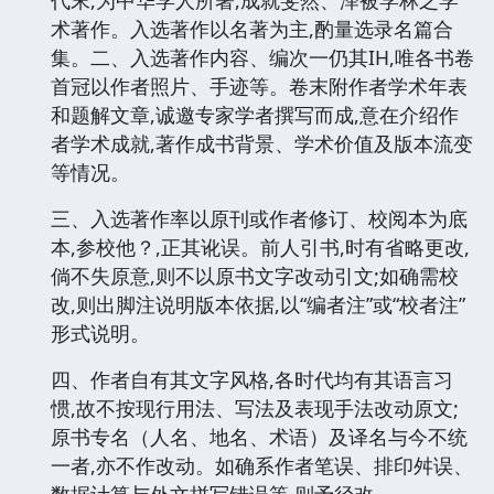
代末,为中华学人所著,成就斐然、泽被学林之学
术著作。入选著作以名著为主,酌量选录名篇合
集。二、入选著作内容、编次一仍其IH,唯各书卷
首冠以作者照片、手迹等。卷末附作者学术年表
和题解文章,诚邀专家学者撰写而成,意在介绍作
者学术成就,著作成书背景、学术价值及版本流变
等情况。
三、入选著作率以原刊或作者修订、校阅本为底
本,参校他？,正其讹误。前人引书,时有省略更改,
倘不失原意,则不以原书文字改动引文;如确需校
改,则出脚注说明版本依据,以“编者注”或“校者注”
形式说明。
四、作者自有其文字风格,各时代均有其语言习
惯,故不按现行用法、写法及表现手法改动原文;
原书专名（人名、地名、术语）及译名与今不统
一者,亦不作改动。如确系作者笔误、排印舛误、