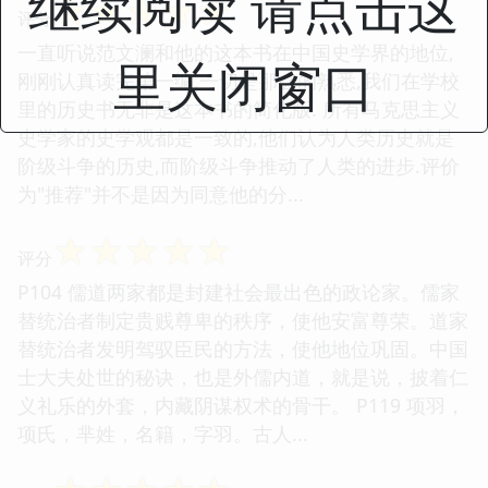
继续阅读 请点击这
☆
☆
☆
☆
☆
评分
一直听说范文澜和他的这本书在中国史学界的地位,
里关闭窗口
刚刚认真读完第一编.一切是那么的熟悉,我们在学校
里的历史书无非是这本书的简化版. 所有马克思主义
史学家的史学观都是一致的,他们认为人类历史就是
阶级斗争的历史,而阶级斗争推动了人类的进步.评价
为"推荐"并不是因为同意他的分...
☆
☆
☆
☆
☆
评分
P104 儒道两家都是封建社会最出色的政论家。儒家
替统治者制定贵贱尊卑的秩序，使他安富尊荣。道家
替统治者发明驾驭臣民的方法，使他地位巩固。中国
士大夫处世的秘诀，也是外儒内道，就是说，披着仁
义礼乐的外套，内藏阴谋权术的骨干。 P119 项羽，
项氏，芈姓，名籍，字羽。古人...