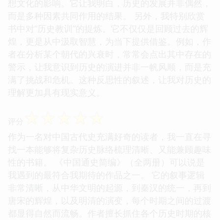
想文化的影响。它让我明白，历史的发展并非偶然，
而是多种因素共同作用的结果。 另外，我特别欣赏
书中对“历史教训”的提炼。它不仅仅是回顾过去的辉
煌，更是从中汲取智慧，为当下提供借鉴。例如，作
者在分析某个朝代的兴衰时，常常会点出其中存在的
警示，让我意识到历史的演进并非一帆风顺，而是充
满了挑战和危机。这种反思性的叙述，让我对历史的
理解更加具有现实意义。
☆
☆
☆
☆
☆
评分
作为一名对中国古代史充满好奇的读者，我一直在寻
找一本能够将复杂历史脉络梳理清晰、又能兼顾趣味
性的书籍。 《中国通史简编》（全两册）可以说是
我遇到的最符合我期待的作品之一。 它的叙事逻辑
非常清晰，从中华文明的起源，到秦汉的统一，再到
唐宋的辉煌，以及明清的演变，每个时期之间的过渡
都显得自然而流畅。作者擅长抓住各个历史时期的核