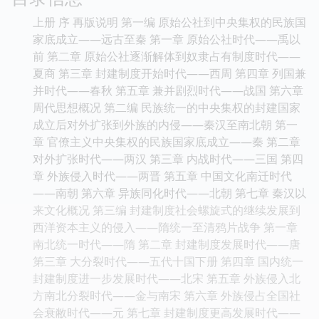
上册 序 再版说明 第一编 原始公社到中央集权的民族国
家底成立——远古至秦 第一章 原始公社时代——禹以
前 第二章 原始公社逐渐解体到奴隶占有制度时代——
夏商 第三章 封建制度开始时代——西周 第四章 列国兼
并时代——春秋 第五章 兼并剧烈时代——战国 第六章
周代思想概况 第二编 民族统一的中央集权的封建国家
成立后对外扩张到外族的内侵——秦汉至南北朝 第一
章 官僚主义中央集权的民族国家底成立——秦 第二章
对外扩张时代——两汉 第三章 内战时代——三国 第四
章 外族侵入时代——两晋 第五章 中国文化南迁时代
——南朝 第六章 异族同化时代——北朝 第七章 秦汉以
来文化概况 第三编 封建制度社会螺旋式的继续发展到
西洋资本主义的侵入——隋统一至清鸦片战争 第一章
南北统一时代——隋 第二章 封建制度发展时代——唐
第三章 大分裂时代——五代十国下册 第四章 国内统一
封建制度进一步发展时代——北宋 第五章 外族侵入北
方南北分裂时代——金与南宋 第六章 外族侵占全国社
会衰敝时代——元 第七章 封建制度更高发展时代——