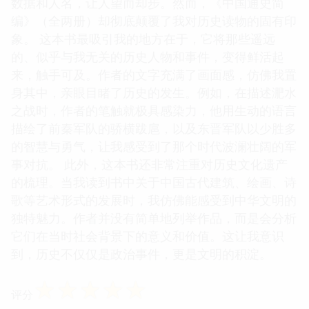
数据和人名，让人望而却步。然而，《中国通史简
编》（全两册）却彻底颠覆了我对历史读物的固有印
象。 这本书最吸引我的地方在于，它将那些遥远
的、似乎与我无关的历史人物和事件，变得鲜活起
来，触手可及。作者的文字充满了画面感，仿佛我置
身其中，亲眼目睹了历史的发生。例如，在描述淝水
之战时，作者的笔触就极具感染力，他用生动的语言
描绘了前秦军队的骄横跋扈，以及东晋军队以少胜多
的智慧与勇气，让我感受到了那个时代波澜壮阔的军
事对抗。 此外，这本书还非常注重对历史文化遗产
的梳理。当我读到书中关于中国古代建筑、绘画、诗
歌等艺术形式的发展时，我仿佛能感受到中华文明的
独特魅力。作者并没有简单地列举作品，而是会分析
它们在当时社会背景下的意义和价值。这让我意识
到，历史不仅仅是政治事件，更是文明的积淀。
☆
☆
☆
☆
☆
评分