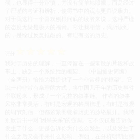
候，也显得十分审慎，并没有简单地照搬，而是经过
了严谨的考证和辨析，使得书中的观点更具说服力。
对于我这样一个喜欢刨根问底的读者来说，这种严谨
的态度无疑是极大的福音。它让我相信，我所读到
的，是经过反复推敲的、有理有据的历史。
☆
☆
☆
☆
☆
评分
我对于历史的理解，一直停留在一些零散的片段和故
事上，缺乏一个系统性的框架。 《中国通史简编》
（全两册）恰恰为我提供了一个非常棒的“框架”。它
以一种非常有条理的方式，将中国几千年的历史事件
串联起来，形成了一个完整的叙事链。 作者的叙事
风格非常灵活，有时是宏观的格局梳理，有时是微观
的细节刻画，但都紧紧围绕着历史的脉络展开。我特
别欣赏书中对“因果关系”的强调。它不仅仅是告诉你
发生了什么，更是告诉你为什么会发生，以及发生了
什么之后又会带来什么影响。例如，在分析明朝由盛