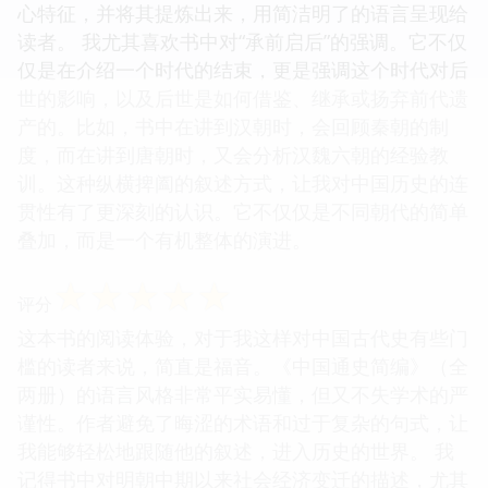
心特征，并将其提炼出来，用简洁明了的语言呈现给
读者。 我尤其喜欢书中对“承前启后”的强调。它不仅
仅是在介绍一个时代的结束，更是强调这个时代对后
世的影响，以及后世是如何借鉴、继承或扬弃前代遗
产的。比如，书中在讲到汉朝时，会回顾秦朝的制
度，而在讲到唐朝时，又会分析汉魏六朝的经验教
训。这种纵横捭阖的叙述方式，让我对中国历史的连
贯性有了更深刻的认识。它不仅仅是不同朝代的简单
叠加，而是一个有机整体的演进。
☆
☆
☆
☆
☆
评分
这本书的阅读体验，对于我这样对中国古代史有些门
槛的读者来说，简直是福音。《中国通史简编》（全
两册）的语言风格非常平实易懂，但又不失学术的严
谨性。作者避免了晦涩的术语和过于复杂的句式，让
我能够轻松地跟随他的叙述，进入历史的世界。 我
记得书中对明朝中期以来社会经济变迁的描述，尤其