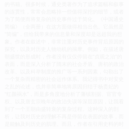
的书籍。很多时候，通史类著作为了追求篇幅和叙事
的连贯性，常常会忽略掉一些值得深挖的细节，或者
为了简便而将复杂的历史事件过于简化。《中国通史
简编》（全两册）在这方面做得相当出色。它虽然是
“简编”，但给我带来的信息量和深度却是远超我的想
象。作者在叙述中，非常注重对历史事件背后原因的
探究，以及对历史人物动机的揣摩。例如，在描述唐
朝盛世的形成时，作者没有仅仅停留在“贞观之治”的
表面，而是深入分析了隋末的社会矛盾、唐初的政治
改革、以及科举制度的推广等一系列因素，勾勒出了
一个复杂而精密的社会运作体系。我记得书中对安史
之乱的论述，也并非简单地将原因归结于杨贵妃的
“红颜祸水”，而是多角度地分析了藩镇割据、宦官专
权、以及唐玄宗晚年的政治失误等深层原因，让我看
到了一个王朝由盛转衰的复杂过程。这种深入的剖
析，让我对历史的理解不再是停留在表面的故事，而
是能触及到历史的肌理。而且，作者在引用史料的时