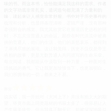
味的书。而这本书，恰恰能满足我这样的需求。作者
的文字功底非常扎实，遣词造句都充满了力量和韵
味，读起来让人感觉非常舒服。书中对于历史事件的
梳理和分析，也显得条理清晰，逻辑严谨，没有那种
牵强附会的感觉。我尤其欣赏它在展现历史进程的同
时，不忘关注普通人的命运。那些在时代洪流中被裹
挟的普通人，他们的生活，他们的喜怒哀乐，都得到
了淋漓尽致的展现。这让我觉得，历史不仅仅是帝王
将相的故事，更是无数普通人共同谱写的生命乐章。
每次阅读，我都能从中汲取到一种力量，一种面对生
活挑战的勇气。它让我更加珍惜当下，也更加明白，
我们所拥有的一切，都来之不易。
☆
☆
☆
☆
☆
评分
说实话，我一开始对《大河上下》并没有抱太大的期
望，毕竟市面上同类题材的书籍太多了，很容易让人
产生审美疲劳。但当我真正翻开它，却被深深地吸引