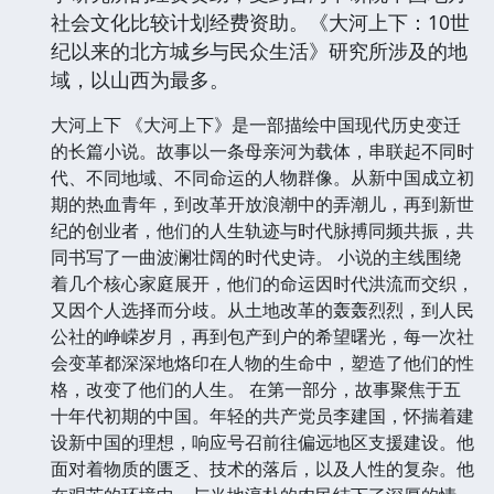
社会文化比较计划经费资助。《大河上下：10世
纪以来的北方城乡与民众生活》研究所涉及的地
域，以山西为最多。
大河上下 《大河上下》是一部描绘中国现代历史变迁
的长篇小说。故事以一条母亲河为载体，串联起不同时
代、不同地域、不同命运的人物群像。从新中国成立初
期的热血青年，到改革开放浪潮中的弄潮儿，再到新世
纪的创业者，他们的人生轨迹与时代脉搏同频共振，共
同书写了一曲波澜壮阔的时代史诗。 小说的主线围绕
着几个核心家庭展开，他们的命运因时代洪流而交织，
又因个人选择而分歧。从土地改革的轰轰烈烈，到人民
公社的峥嵘岁月，再到包产到户的希望曙光，每一次社
会变革都深深地烙印在人物的生命中，塑造了他们的性
格，改变了他们的人生。 在第一部分，故事聚焦于五
十年代初期的中国。年轻的共产党员李建国，怀揣着建
设新中国的理想，响应号召前往偏远地区支援建设。他
面对着物质的匮乏、技术的落后，以及人性的复杂。他