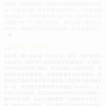
件列表，而是由无数个鲜活的生命串联起来的生命史
诗。它教会了我，即使在最艰难的时代，人性的光辉
也从未熄灭，而那些看似渺小的个体，也可能在历史
的进程中留下不可磨灭的印记。读完之后，我久久不
能平静，脑海中回荡着书中的故事，仿佛亲身经历了
一番。
☆
☆
☆
☆
☆
评分
坦白说，我一开始被《大河上下》吸引，纯粹是因为
它的名字。那种“大江东去浪淘尽”的豪迈感，让我对
书中的内容充满了期待。而当我真正沉浸其中时，这
种期待并没有被辜负。作者的叙事手法非常独特，他
擅长将宏观的历史背景与微观的人物故事巧妙地融合
在一起，使得整个故事既有史诗般的 grandeur，又
不失人性的细腻。我尤其喜欢他对时代变迁的描绘，
那种日新月异、风起云涌的感觉，仿佛就发生在眼
前。书中的一些情节，让我看到了历史的无常和命运