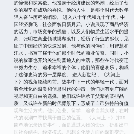
的憧憬和探索欲。他投身于经济建设的热潮，经历了创
业的艰辛和成功的喜悦。他的人生，是那个时代无数年
轻人奋斗历程的缩影。 进入八十年代和九十年代，中
国经济腾飞，社会面貌日新月异。小说展现了商品经济
的活力，市场竞争的残酷，以及人们物质生活水平的提
高。张明在商业领域摸爬滚打，经历了行业的起伏，见
证了中国经济的快速发展。他与他的同伴们，用智慧和
汗水，书写了属于他们那个时代的商业传奇。同时，小
说的叙事也开始关注到普通人的生活，那些在时代变迁
中努力生存、追求幸福的个体，他们的喜怒哀乐，构成
了这部史诗的另一层厚度。 进入新世纪，《大河上
下》的视角继续向前。故事中下一代的年轻一代，面对
着全球化的浪潮和信息时代的冲击，他们拥有更广阔的
视野和更自由的选择。他们或许继承了父辈的某些品
质，又或许在新的时代背景下，形成了自己独特的价值
观和生活方式。他们创业、留学、追求自我实现，在时
代的浪潮中寻找属于自己的位置。 《大河上下》并非
简单地记录历史事件，而是通过人物的命运，折射出中
国社会结构、经济模式、思想文化等方面的深刻变迁。