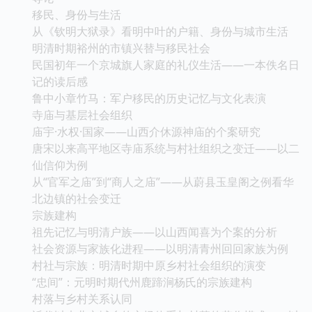
移民、身份与生活
从《钦明大狱录》看明中叶的户籍、身份与城市生活
明清时期裕州的市镇兴替与移民社会
民国初年一个京城旗人家庭的礼仪生活——一本佚名日
记的读后感
鲁中小章竹马：军户移民的历史记忆与文化表演
寺庙与基层社会组织
庙宇·水权·国家——山西介休源神庙的个案研究
唐宋以来高平地区寺庙系统与村社组织之变迁——以二
仙信仰为例
从“官军之庙”到“商人之庙”——从蔚县玉皇阁之例看华
北边镇的社会变迁
宗族建构
祖先记忆与明清户族——以山西闻喜为个案的分析
社会资源与家族化进程——以明清青州回回家族为例
村社与宗族：明清时期中原乡村社会组织的演变
“忠间”：元明时期代州鹿蹄涧杨氏的宗族建构
村落与乡村关系认同