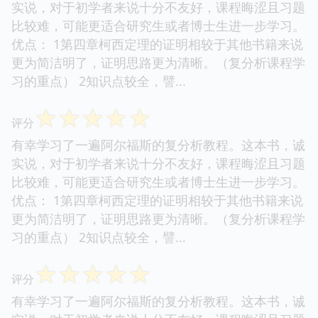
实说，对于初学者来说十分不友好，课程晦涩且习题
比较难，可能更适合研究生或者博士生进一步学习。
优点： 1第四章柯西定理的证明相较于其他书籍来说
更为简洁明了，证明思路更为清晰。（复分析课程学
习的重点） 2知识点较全，譬...
☆
☆
☆
☆
☆
评分
有幸学习了一遍阿尔福斯的复分析教程。这本书，诚
实说，对于初学者来说十分不友好，课程晦涩且习题
比较难，可能更适合研究生或者博士生进一步学习。
优点： 1第四章柯西定理的证明相较于其他书籍来说
更为简洁明了，证明思路更为清晰。（复分析课程学
习的重点） 2知识点较全，譬...
☆
☆
☆
☆
☆
评分
有幸学习了一遍阿尔福斯的复分析教程。这本书，诚