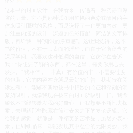
评分
这本书的封面设计，在我看来，传递着一种沉静而深
邃的力量。它不是那种试图用鲜艳的色彩或醒目的字
体来吸引眼球的风格，而是选择了一种更加内敛、更
加注重内涵的设计。深邃的色彩搭配，简洁的文字排
版，都给我一种“知识的厚重感”。这让我觉得，这本
书的价值，不在于其表面的浮华，而在于它所蕴含的
深厚学问。我喜欢这种低调的自信，它仿佛在告诉
我：“你想要了解的东西，都在这里，需要你用心去
发掘。” 我相信，一本真正有价值的书，不需要过度
的包装，它的内容本身就是最好的广告。我期待在阅
读过程中，能够不断地被书中精妙的论证和深刻的洞
察所吸引，就像我现在被它的封面所吸引一样。我希
望这本书能够激发我的好奇心，让我想要不断地去探
索，去理解那些隐藏在简洁表象之下的复杂逻辑。它
给我的感觉，就像是一件精美的艺术品，虽然外表朴
素，但细细品味，却能发现其中蕴含的无限奥妙。我