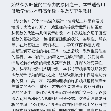
始终保持旺盛的生命力的原因之一。本书适合用
做数学专业本科高年级学生及研究生教材。
《复分析》导读 本书深入探讨了复数域上的函数及其
性质，为读者打开了一扇通往高等数学世界的新视角。
从复数的代数与几何表示出发，本书系统地介绍了复变
函数的基础概念，包括复变函数的极限、连续性、导数
等。在此基础上，我们将进一步学习柯西-黎曼方程，
这是理解可微性的核心工具，也是后续一系列重要理论
的基石。 本书的重点内容之一是解析函数。我们将详
细阐述解析函数的概念及其重要性，并深入研究其性
质。从泰勒级数到洛朗级数，本书将带领读者领略复变
函数局部行为的精妙之处。这些级数展开不仅是理论分
析的有力工具，在工程和物理学的许多领域也扮演着至
关重要的角色。 此外，本书还将对复变函数积分进行
详尽的论述。我们将从复变函数积分的定义开始，逐步
深入到柯西积分定理和柯西积分公式。这些定理是复分
析的灵魂，它们揭示了复变函数在闭合曲线上的积分与
函数本身之间的深刻联系。理解这些定理，是掌握后续