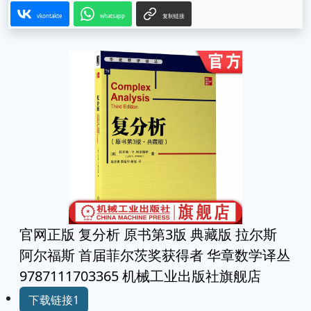
vkontakte
whatsapp
复制链接
官网正版 复分析 原书第3版 典藏版 拉尔斯
阿尔福斯 首届菲尔茨奖获得者 华章数学译丛
9787111703365 机械工业出版社旗舰店
下载链接1