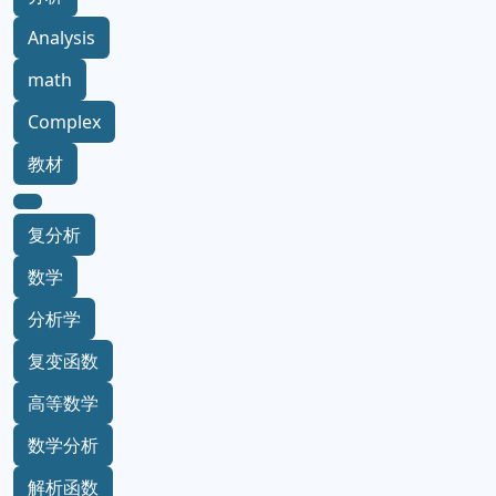
Analysis
math
Complex
教材
复分析
数学
分析学
复变函数
高等数学
数学分析
解析函数