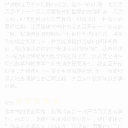
经接触过但不太理解的概念。这本书的出现，无疑为
我提供了一个深入探索复分析世界的绝佳机会。我注
意到，即使是目录和章节标题，也传递出一种清晰的
逻辑结构，让我能够对书中内容的展开有一个初步的
了解。我期待作者能够以一种循序渐进的方式，将复
杂的概念呈现出来，并且能够提供足够的解释和例
证，帮助像我这样的非专业读者也能理解。我希望这
本书能够让我感受到数学的逻辑之美，以及复分析在
现代数学和物理学中所扮演的重要角色。我甚至开始
期待，当我遇到书中某个令我着迷的定理时，我能够
深入地去理解它的证明过程，并且从中获得知识的满
足感。
☆
☆
☆
☆
☆
评分
这本书的语言风格，我预感会是一种严谨而又富有洞
察力的表达。即使在目录和章节标题中，我也能体会
到作者在遣词造句上的考究。它没有使用那种过于口