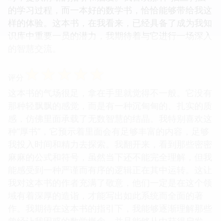
的学习过程，而一本好的数学书，恰恰能够带给我这
样的体验。这本书，在我看来，已经具备了成为我知
识库中重要一员的潜力，我期待着与它进行一场深入
的智慧交流。
☆
☆
☆
☆
☆
评分
这本书的气场很足，拿在手里就觉得不一般。它没有
那种轻飘飘的感觉，而是有一种沉甸甸的、扎实的质
感，仿佛里面承载了无数智慧的结晶。我特别喜欢这
种“厚书”，它预示着里面会有足够丰富的内容，足够
我投入时间和精力去探索。我翻开来，看到那些密密
麻麻的公式和符号，虽然当下还不能完全理解，但我
能感受到一种严谨而有序的逻辑正在其中运转。这让
我对这本书的作者充满了敬意，他们一定是在这个领
域有着深厚的造诣，才能写出如此系统而全面的著
作。我期待在这本书的指引下，我能够逐渐理解那些
曾经让我困惑的数学概念，并且能够从中获得启发，