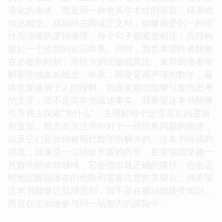
语化的表述，而是用一种更具学术性的语言，精准地
传达概念。我期待在阅读正文时，能够感受到一种理
性而清晰的逻辑推理，每个句子都紧密相连，共同构
建起一个坚固的知识体系。同时，我也希望作者能够
在必要的时刻，用恰当的比喻或类比，来帮助读者理
解那些抽象的概念。毕竟，即使是再严谨的数学，最
终也要落脚于人的理解。我喜欢那些能够引发我思考
的文字，而不是简单地陈述事实。我希望这本书能够
引导我去探索“为什么”，去理解每个定理背后的逻辑
和直觉。我尤其关注书中对于一些经典问题的阐述，
以及它们是如何被现代数学所解决的。这本书给我的
感觉，就像是一位经验丰富的向导，在带领我穿越一
片数学的未知领域，它会指出最正确的路径，也会适
时地提醒我潜在的危险和需要注意的关键点。我希望
这本书能够让我感觉到，我不是在被动地接受知识，
而是在主动地参与到一场智力的探险中。