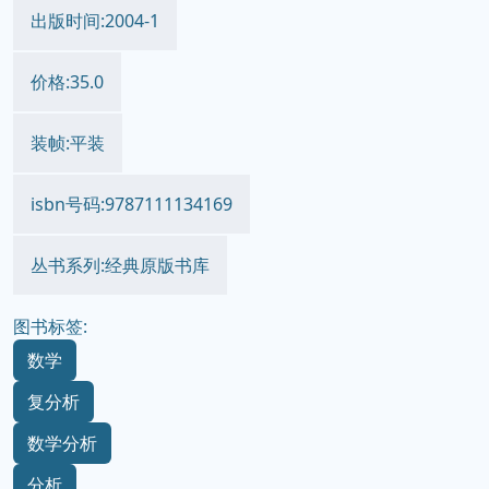
出版时间:2004-1
价格:35.0
装帧:平装
isbn号码:9787111134169
丛书系列:经典原版书库
图书标签:
数学
复分析
数学分析
分析