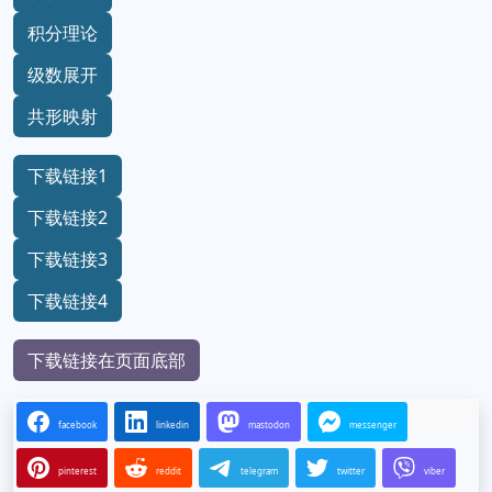
积分理论
级数展开
共形映射
下载链接1
下载链接2
下载链接3
下载链接4
下载链接在页面底部
facebook
linkedin
mastodon
messenger
pinterest
reddit
telegram
twitter
viber