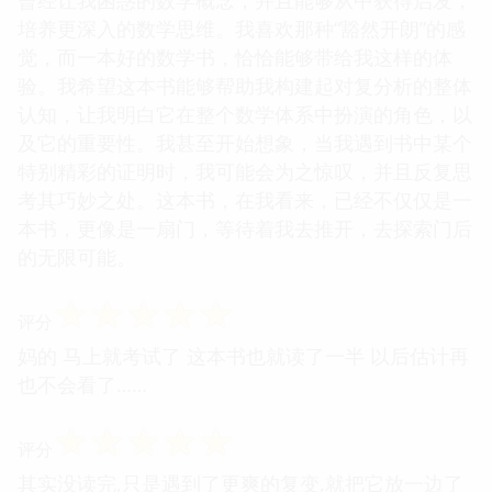
培养更深入的数学思维。我喜欢那种“豁然开朗”的感
觉，而一本好的数学书，恰恰能够带给我这样的体
验。我希望这本书能够帮助我构建起对复分析的整体
认知，让我明白它在整个数学体系中扮演的角色，以
及它的重要性。我甚至开始想象，当我遇到书中某个
特别精彩的证明时，我可能会为之惊叹，并且反复思
考其巧妙之处。这本书，在我看来，已经不仅仅是一
本书，更像是一扇门，等待着我去推开，去探索门后
的无限可能。
☆
☆
☆
☆
☆
评分
妈的 马上就考试了 这本书也就读了一半 以后估计再
也不会看了……
☆
☆
☆
☆
☆
评分
其实没读完,只是遇到了更爽的复变,就把它放一边了