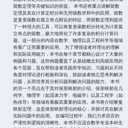
留数定理等关键知识的前提。 本书还将重点讲解留数
定理及其在计算定积分和无穷级数求和中的应用。留数
是复变函数在孤立奇点附近的特征，而留数定理则提供
了一种强大的工具，可以将复变函数积分转化为计算孤
立奇点的留数，极大地简化了许多复杂的积分计算问
题。这一部分的内容在数学、物理以及工程科学等领域
有着广泛而重要的应用。 为了增强读者对理论的理解
和实际应用能力，本书在每个章节都精心设计了大量的
例题和习题。这些例题覆盖了从基础概念到高级应用的
各个层面，旨在帮助读者巩固所学知识。习题则从不同
角度对理论进行检验和深化，鼓励读者独立思考和解决
问题，从而培养其分析问题和解决问题的能力。 本书
的另一个亮点在于其对保形映射的介绍。保形映射在几
何学、物理学（如流体力学、电磁学）以及工程学（如
热传导）等领域有着极其重要的应用。本书将介绍黎曼
映射定理，这是保形映射理论的核心，并探讨其在解决
实际问题中的应用。 在编写过程中，我们力求语言的
严谨性和逻辑的清晰性。本书不仅适合数学专业本科生