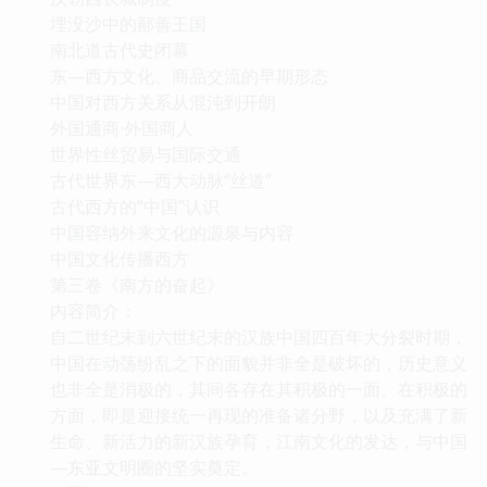
埋没沙中的鄯善王国
南北道古代史闭幕
东—西方文化、商品交流的早期形态
中国对西方关系从混沌到开朗
外国通商·外国商人
世界性丝贸易与国际交通
古代世界东—西大动脉“丝道”
古代西方的“中国”认识
中国容纳外来文化的源泉与内容
中国文化传播西方
第三卷《南方的奋起》
内容简介：
自二世纪末到六世纪末的汉族中国四百年大分裂时期，
中国在动荡纷乱之下的面貌并非全是破坏的，历史意义
也非全是消极的，其间各存在其积极的一面。在积极的
方面，即是迎接统一再现的准备诸分野，以及充满了新
生命、新活力的新汉族孕育，江南文化的发达，与中国
—东亚文明圈的坚实奠定。