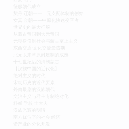
征服朝代成立
契丹·辽朝——二元支配体制的创始
女真·金朝——中原化快速变容者
世界史的最大征服
从蒙古帝国到大元帝国
元朝身份制社会与蒙古至上主义
东西交通·文化交流最盛期
北元以来草原封建制的成熟
十七世纪后的清朝蒙古
【汉族中国的近代化】
绝对主义的时代
宋朝历史的近代要素
外侮最剧的汉族朝代
文治主义与君主专制绝对化
科举·学校·士大夫
汉族光辉的明暗
南方优位下的社会·经济
诸产业的分化开发