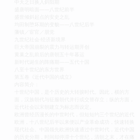
中天之日换入斜阳期
盛唐明暗面——八世纪前半
盛世倾斜起点的安史之乱
均田制堕坏期的变貌——八世纪后半
藩镇／宦官／朋党
九世纪社会·经济新境界
巨大帝国崩裂的震力与转运期开创
黄巢之乱前后的唐朝五十年暮运
新时代诞生的阵痛期——五代十国
八至十世纪的东方世界
第五卷《近代中国的成立》
内容简介：
十世纪中国，是个历史的大转捩时代。因此，横的方
面，汉族朝代与征服朝代并行或交替存立；纵的方面，
近代社会以宋朝建立为标志而设定。
欧洲曾经历漫长的中世时代，但短短约三个世纪的近代
欧洲，十八世纪后半以来便以产业革命成功，快速转换
现代社会。中国领先欧洲快速通过中世时代，近代中国
的历史分期，时间却停滞十个世纪，清朝之末，才在痛