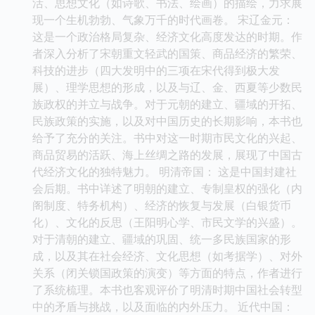
活、思想文化（如诗歌、书法、绘画）的描绘，力求展
现一个生机勃勃、气象万千的时代画卷。 宋辽金元：
这是一个政治格局复杂、经济文化高度发达的时期。作
者深入分析了宋朝重文轻武的国策、商品经济的繁荣、
科技的进步（四大发明中的三项在宋代得到极大发
展）、理学思想的形成，以及与辽、金、西夏等少数民
族政权的并立与战争。对于元朝的建立、疆域的开拓、
民族政策的实施，以及对中国历史的长期影响，本书也
给予了充分的关注。书中对这一时期市民文化的兴起、
商品贸易的活跃、海上丝绸之路的发展，展现了中国古
代经济文化的独特魅力。 明清帝国： 这是中国封建社
会后期。书中详述了明朝的建立、专制皇权的强化（内
阁制度、特务机构）、经济的恢复与发展（白银货币
化）、文化的反思（王阳明心学、市民文学的兴盛）。
对于清朝的建立、疆域的巩固、统一多民族国家的形
成，以及其在社会经济、文化思想（如考据学）、对外
关系（闭关锁国政策的演变）等方面的特点，作者进行
了系统梳理。本书也客观评价了明清时期中国社会转型
中的矛盾与挑战，以及面临的内外压力。 近代中国：