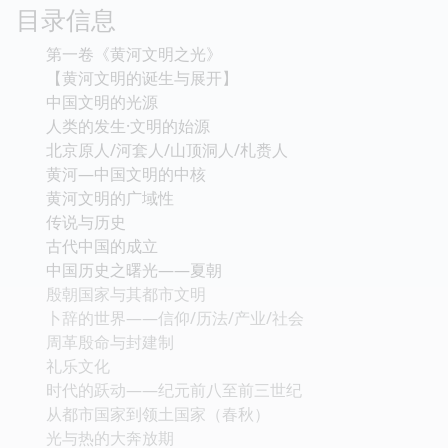
目录信息
第一卷《黄河文明之光》
【黄河文明的诞生与展开】
中国文明的光源
人类的发生·文明的始源
北京原人/河套人/山顶洞人/札赉人
黄河—中国文明的中核
黄河文明的广域性
传说与历史
古代中国的成立
中国历史之曙光——夏朝
殷朝国家与其都市文明
卜辞的世界——信仰/历法/产业/社会
周革殷命与封建制
礼乐文化
时代的跃动——纪元前八至前三世纪
从都市国家到领土国家（春秋）
光与热的大奔放期