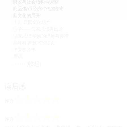
财政与社会结构再调整
商品·货币经济时代的都市
新文化的展开
士人·庶民文化结合
理学——儒家思想再出发
宗教思想·学问的进展与停滞
高峰科学·技术的终页
主要参考书
后语
收起
· · · · · · (
)
读后感
☆
☆
☆
☆
☆
评分
☆
☆
☆
☆
☆
评分