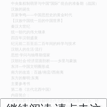
中央集权制萌芽与中国“国际” 统合的准备期（战国）
汉族的诞生
百家争鸣——中国思想史的黄金时代
【汉族中国统一后的中国世界】
秦汉大世纪
统一朝代的伟大继承
四百年汉朝盛衰
纪元前二百至后二百年间的科学与技术
汉朝人的生活·流行
思想·学问与独尊期儒家
汉朝社会·经济层面剖析——乡里与豪族
东洋—中国文明圈形成
南方的改造：百越/南蛮/西南夷
东方的黎明:东夷
主要参考书
第二卷《古代北西中国》
内容简介：
本书分两个线索来解明古代北西中国自身的社会、经
济、政治、文化诸形态，以及与汉族间的交涉和文化交