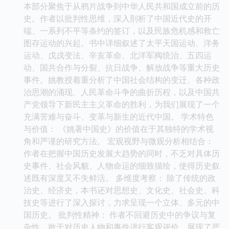
本部分聚焦于从鸦片战争到中华人民共和国成立前的历
史。作者以批判性思维，深入剖析了中国近代史的开
端、一系列不平等条约的签订，以及民族危机感和救亡
图存运动的兴起。书中详细叙述了太平天国运动、洋务
运动、戊戌变法、辛亥革命、北洋军阀统治、五四运
动、国共合作与分裂、抗日战争、解放战争等重大历史
事件。姚教授着重分析了中国社会结构的变迁、各种政
治思潮的涌现、人民革命斗争的曲折历程，以及中国共
产党领导下新民主主义革命的胜利，为我们展现了一个
充满苦难与奋斗、变革与新生的近代中国。 学术特色
与价值： 《姚著中国史》的价值在于其独特的学术视
角和严谨的研究方法。 宏观视野与微观分析相结合：
作者在把握中国历史发展大趋势的同时，不乏对具体历
史事件、社会风貌、人物命运的细致描绘，使得历史叙
述既有深度又不失鲜活。 多维度考察： 除了传统的政
治史、经济史，本书还对思想史、文化史、社会史、科
技史等进行了深入探讨，力求呈现一个立体、多元的中
国历史。 批判性精神： 作者不回避历史中的争议与复
杂性，敢于对历史人物和事件进行客观评价，展现了严