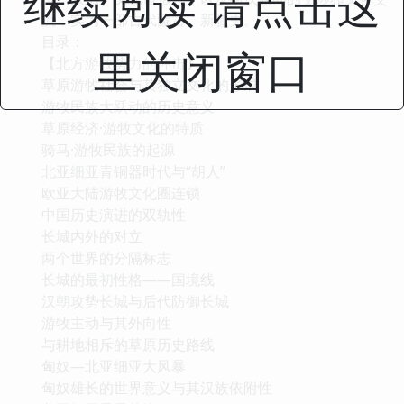
继续阅读 请点击这
流，实为一部古代蒙古、新疆史。
目录：
里关闭窗口
【北方游牧势力的冲击】
草原游牧社会与其独立文化的形成
游牧民族大跃动的历史意义
草原经济·游牧文化的特质
骑马·游牧民族的起源
北亚细亚青铜器时代与“胡人”
欧亚大陆游牧文化圈连锁
中国历史演进的双轨性
长城内外的对立
两个世界的分隔标志
长城的最初性格——国境线
汉朝攻势长城与后代防御长城
游牧主动与其外向性
与耕地相斥的草原历史路线
匈奴—北亚细亚大风暴
匈奴雄长的世界意义与其汉族依附性