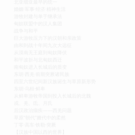
北亚细亚最早的统一
婚姻·军事·经济·精神生活
游牧封建与单于继承法
匈奴联盟中的汉人集团
战争与和平
巨大游牧压力下的汉朝和亲政策
由和到战十年间九次大远征
从漠南无王庭到匈奴降伏
和平波折与北匈奴西迁
南匈奴进入长城后的质变
东胡·西羌·前期突厥诸民族
四至六世纪间新汉族诞生与草原新形势
东胡·乌桓·鲜卑
从鲜卑游牧帝国到投入长城后的北魏
戎、羌、氐、月氏
后汉政治痼疾——西羌问题
草原“朝代”嬗代中的柔然
丁零·高车·铁勒·突厥
【汉族中国以西的世界】