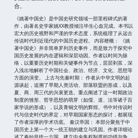
合。
《姚著中国史》是中国史研究领域一部里程碑式的著
作，由著名史学家姚XX教授倾注毕生心血完成。本书以
宏大的历史视野和严谨的学术态度，系统梳理了从远古
传说时代到近现代的中国历史进程。 内容梗概： 《姚
著中国史》并非简单罗列历史事件，而是致力于探究中
国历史发展的内在逻辑和深层动因。作者以时间为脉
络，以重要历史时期和关键事件为节点，层层剥茧，深
入浅出地解析了中国社会、政治、经济、文化、思想等
方面的演变。 上古与先秦时期： 作者从中华文明的起
源谈起，追溯了早期人类活动、部落联盟的形成，以及
夏、商、周三代的兴衰更迭。重点阐述了这一时期政治
制度的雏形、哲学思想的萌芽（如儒、道、法等诸子百
家学说的形成），以及青铜文明的辉煌。书中对传说时
代与信史时代的界定，对早期国家形态的探讨，都展现
了作者深厚的学术功底。 秦汉帝国： 本部分聚焦于中
国历史上第一个大一统王朝的建立与巩固。作者详细论
述了秦始皇统一六国、建立中央集权制度的功绩与争