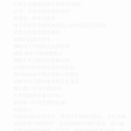
六朝文化根源的老庄思想与“清谈”
文学、艺术与相关联的学问
史地学、科学与技术
地下史料所见魏晋南北朝人的生活形态与风俗
宗教与宗教思想史展开
道教的起源与诞生
佛教传入中国固定化的轮廓
佛理·译经·中国佛教教义
佛教艺术与南北朝造像运动
乐浪时代结束前后远东新态势
高句丽的从中国史转移入韩国史
朝鲜半岛三国的南北朝文化浸润
魏志倭人传·宋书倭国传。
大和国家的形成与归化人
第四卷《中国世界的全盛》
内容简介：
汉族形成的充沛活力，带动了中国模式政治、文化为基
底的东亚“中国世界”，自汉朝的时代塑定胚型。新汉族
于隋唐时代再形成，又培育、提携“中国世界”成员，共