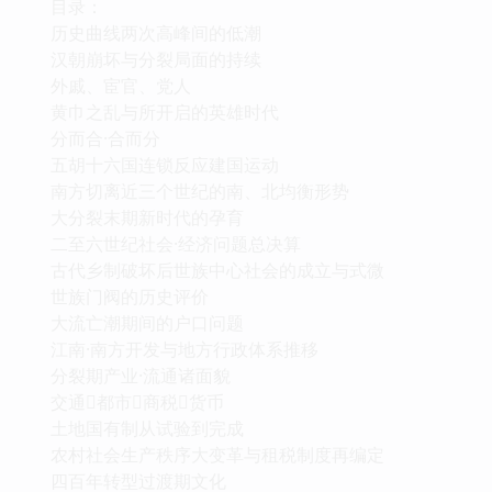
目录：
历史曲线两次高峰间的低潮
汉朝崩坏与分裂局面的持续
外戚、宦官、党人
黄巾之乱与所开启的英雄时代
分而合·合而分
五胡十六国连锁反应建国运动
南方切离近三个世纪的南、北均衡形势
大分裂末期新时代的孕育
二至六世纪社会·经济问题总决算
古代乡制破坏后世族中心社会的成立与式微
世族门阀的历史评价
大流亡潮期间的户口问题
江南·南方开发与地方行政体系推移
分裂期产业·流通诸面貌
交通都市商税货币
土地国有制从试验到完成
农村社会生产秩序大变革与租税制度再编定
四百年转型过渡期文化