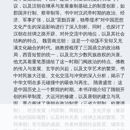
议，以及汉朝在继承与发展秦制基础上的制度创新，如
郡国并行制、察举制等。书中对汉武帝时期的政治、经
济、军事扩张，以及“罢黜百家，独尊儒术”对中国思想
文化产生的深远影响进行了深入剖析。同时，也探讨了
汉朝在丝绸之路开辟、对外交流中的地位，以及其社会
结构的特点。 魏晋南北朝： 这是一个动荡不安却又充
满文化融合的时代。姚教授梳理了三国鼎立的政治格
局，西晋短暂的统一，以及北方少数民族政权的兴衰。
他尤其着重笔墨描绘了这一时期门阀政治的特点、佛教
的传入与发展、玄学的兴起，以及文学艺术的繁荣。书
中对民族大迁徙、文化交流与冲突的深入分析，揭示了
中华文明在多元碰撞中的吸收与再生。 隋唐盛世： 这
是中国历史上一个辉煌的时期。本书详细介绍了隋朝开
创的科举制度、大运河的修建，以及唐朝的建立与巩
固。重点阐述了唐朝在政治制度（三省六部制、租庸调
制）、经济发展（均田制、两税法）、文化开放（兼容
并包的国际视野）以及对外关系（丝绸之路的繁荣、万
邦来朝）等方面的成就。作者对唐朝社会阶层、城市生