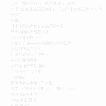
苦的、被迫的形势下勉强向现代化举步。
本书便以如上诸课题为中心，说明“什么”以及探讨其“为
什么”。
目录：
【中华民族大舞台全成员登场】
亚洲内陆世界霸权推移
北亚细亚突厥巨潮
苍狼的子孙——文字的后期游牧国家
突厥时代最后荣光
回纥与游牧社会文明化
中亚细亚突厥化
大西南地区民族运动
吐谷浑三百五十年
吐蕃兴衰
西藏佛教与喇嘛法王支配
云南五个世纪独立时代——南诏、大理
模写汉族中国两范本
“海东盛国”渤海
西夏“君子”