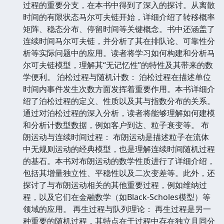
过程的重要分支，在本书中得到了深入的探讨。从离散
时间的有限状态马尔可夫链开始，详细介绍了转移概率
矩阵、稳态分布、停留时间等关键概念。书中还涵盖了
连续时间马尔可夫链，并分析了其在排队论、可靠性分
析等实际问题中的应用。读者将学习如何构建和分析马
尔可夫链模型，理解其“无记忆性”的特性及其带来的数
学便利。 泊松过程与随机计数： 泊松过程在描述单位
时间内事件发生次数方面发挥着重要作用。本书详细介
绍了泊松过程的定义、性质以及其与指数分布的关系。
通过对泊松过程的深入分析，读者将能够理解如何建模
和分析计数型数据，例如客户到达、粒子衰变等。 布
朗运动与连续时间过程： 布朗运动是描述粒子在流体
中无规则运动的经典模型，也是理解连续时间随机过程
的基石。本书对布朗运动的数学性质进行了详细介绍，
包括其增量独立性、平稳性以及二次变差等。此外，还
探讨了与布朗运动相关的其他重要过程，例如维纳过
程，以及它们在金融数学（如Black-Scholes模型）等
领域的应用。 再生过程与队列理论： 再生过程是另一
种重要的随机过程，其特点在于过程中存在独立且同分