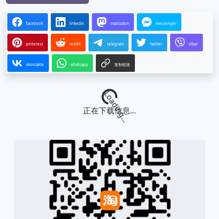
facebook
linkedin
mastodon
messenger
pinterest
reddit
telegram
twitter
viber
vkontakte
whatsapp
复制链接
Loading...
正在下载信息...