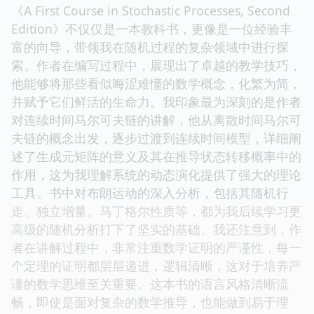
《A First Course in Stochastic Processes, Second
Edition》不仅仅是一本教科书，更像是一位经验丰
富的向导，带领我在随机过程的复杂领域中进行探
索。作者在编写过程中，展现出了卓越的教学技巧，
他能够将那些看似晦涩难懂的数学概念，化繁为简，
并赋予它们鲜活的生命力。我印象最为深刻的是作者
对连续时间马尔可夫链的讲解，他从离散时间马尔可
夫链的概念出发，逐步过渡到连续时间模型，详细阐
述了生成元矩阵的意义及其在推导状态转移概率中的
作用，这为我理解系统的动态演化提供了强大的理论
工具。书中对布朗运动的深入分析，包括其随机行
走、独立增量、马丁格尔性质等，都为我后续学习更
高级的随机分析打下了坚实的基础。我还注意到，作
者在讲解过程中，非常注重数学证明的严谨性，每一
个定理的证明都层层递进，逻辑清晰，这对于培养严
谨的数学思维至关重要。这本书的语言风格清晰流
畅，即使是面对复杂的数学推导，也能做到易于理