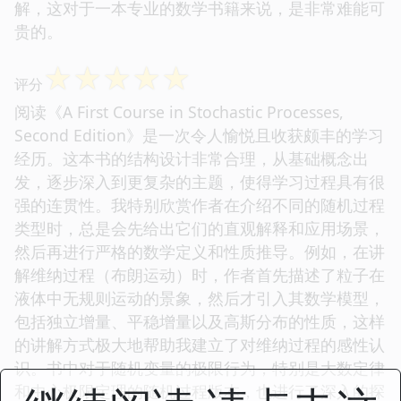
解，这对于一本专业的数学书籍来说，是非常难能可
贵的。
☆
☆
☆
☆
☆
评分
阅读《A First Course in Stochastic Processes,
Second Edition》是一次令人愉悦且收获颇丰的学习
经历。这本书的结构设计非常合理，从基础概念出
发，逐步深入到更复杂的主题，使得学习过程具有很
强的连贯性。我特别欣赏作者在介绍不同的随机过程
类型时，总是会先给出它们的直观解释和应用场景，
然后再进行严格的数学定义和性质推导。例如，在讲
解维纳过程（布朗运动）时，作者首先描述了粒子在
液体中无规则运动的景象，然后才引入其数学模型，
包括独立增量、平稳增量以及高斯分布的性质，这样
的讲解方式极大地帮助我建立了对维纳过程的感性认
识。书中对于随机变量的极限行为，特别是大数定律
和中心极限定理的随机过程版本，也进行了深入的探