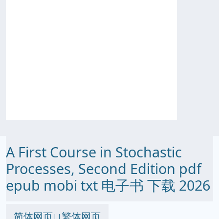
A First Course in Stochastic
Processes, Second Edition pdf
epub mobi txt 电子书 下载 2026
简体网页
繁体网页
||