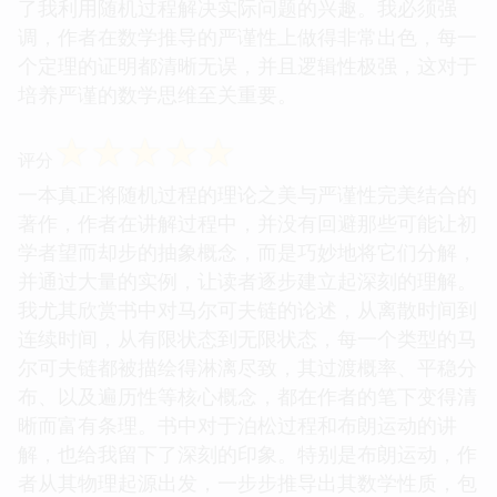
了我利用随机过程解决实际问题的兴趣。我必须强
调，作者在数学推导的严谨性上做得非常出色，每一
个定理的证明都清晰无误，并且逻辑性极强，这对于
培养严谨的数学思维至关重要。
☆
☆
☆
☆
☆
评分
一本真正将随机过程的理论之美与严谨性完美结合的
著作，作者在讲解过程中，并没有回避那些可能让初
学者望而却步的抽象概念，而是巧妙地将它们分解，
并通过大量的实例，让读者逐步建立起深刻的理解。
我尤其欣赏书中对马尔可夫链的论述，从离散时间到
连续时间，从有限状态到无限状态，每一个类型的马
尔可夫链都被描绘得淋漓尽致，其过渡概率、平稳分
布、以及遍历性等核心概念，都在作者的笔下变得清
晰而富有条理。书中对于泊松过程和布朗运动的讲
解，也给我留下了深刻的印象。特别是布朗运动，作
者从其物理起源出发，一步步推导出其数学性质，包