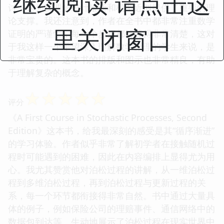
继续阅读 请点击这
讨，这为我理解统计推断和模型近似提供了重要的理
论支撑。我还注意到，作者在全书中都非常注重数学
里关闭窗口
证明的严谨性，每一个步骤都解释得非常清楚，这对
于我这样一个希望深入理解数学原理的学生来说，是
非常宝贵的。这本书的排版和图示也非常精良，有助
于理解复杂的概念。
☆
☆
☆
☆
☆
评分
《A First Course in Stochastic Processes, Second
Edition》这本书，给我最深刻的感受是其“循序渐进”
的学习体验。作者似乎非常了解初学者在接触随机过
程时可能遇到的困难，因此在内容编排上显得尤为用
心。我尤其赞赏他对泊松过程的讲解，从一维泊松过
程到多维泊松过程，再到泊松过程与更新过程的关
系，每一个环节都衔接得非常自然。书中通过大量具
体的例子，例如保险公司的理赔事件、通信网络中的
数据包到达等，生动地展示了泊松过程在现实世界中