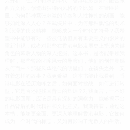
入分析，在那个特殊的年代，香港电影是如何融合东
西方文化，创造出独特的风格的？比如，在警匪片
里，为何那种紧张刺激的节奏和人性挣扎的刻画，能
够如此深入人心？在武侠片中，为何那种飘逸的剑术
和浪漫的侠义精神，能够成为一个时代的符号？我希
望书中能够有对一些被低估但具有重要意义的影片的
重新审视，或者对那些在香港电影发展史上扮演关键
角色的幕后人物的深入挖掘。这本书，是否能带领我
理解，那些曾经叱咤风云的导演们，他们的创作灵感
从何而来？那些风华绝代的明星们，在镜头之外，又
有着怎样的故事？我更希望，这本书能让我看到，香
港电影在经历巅峰之后，如何面对挑战，如何进行转
型，它是否还能找回昔日的辉煌？对我而言，一本好
的电影回顾，应该是具有深刻的洞察力，能够揭示出
作品背后的时代精神和文化意义。我期待着，通过这
本书，能够更全面、更深入地理解香港电影，它如何
成为一个时代的标志，又如何影响了无数人的生活。