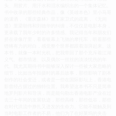
头、用胶片、用汗水和泪水编织出的一个集体记忆。
书中收录的那些经典作品，像《英雄本色》里小马哥
的潇洒，《重庆森林》里王家卫式的疏离，《无间
道》里梁朝伟和刘德华的纠缠，不仅仅是电影本身，
更承载了我年少时的许多情感。我记得当年和朋友们
挤在录像厅里，看着银幕上飞驰的摩托车，听着那些
铿锵有力的对白，感觉整个世界都跟着澎湃起来。这
本书，就像一本时光机，把我带回了那个充斥着江湖
义气、都市情迷、以及偶尔一丝丝的淡淡忧伤的年
代。我尤其期待书中能够深入探讨一些被大家忽略的
细节，比如当年拍摄时的幕后故事，那些影响了剧本
创作的社会变迁，或者是一些在国际影坛上，香港电
影曾经占据过的独特位置。我希望这本书不只是简单
地罗列影片和导演，而是能勾勒出香港电影产业在过
去三十年间的发展轨迹，那些高峰，那些低谷，那些
在时代洪流中挣扎又迸发的生命力。它能不能触及到
当时电影工作者的不易，他们为了在好莱坞的夹击