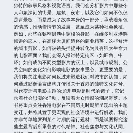
独特的叙事风格和视觉语言。我们会分析影片中那些令
人印象深刻的街景、建筑、夜市，以及它们如何不仅仅
是背景板，而是成为了故事本身的一部分，承载着角色
的情感，推动着情节的发展，甚至成为某种社会象征。
例如，那些在狭窄街巷中穿梭的身影，在维多利亚港畔
倾诉的恋人，在高楼大厦间追逐的商业精英，这些鲜活
的城市剪影，如何被镜头捕捉并转化为具有强大生命力
的电影画面？我们会深入探讨特定街区（如旺角、中
环）如何成为不同类型影片的沃土，以及城市规划、公
共空间的变化如何影响电影的叙事重心。更重要的是，
我们将关注电影如何反过来塑造我们对城市的认知，如
何通过影像语言建构并传播关于香港的独特文化符号。
时代变迁与电影主题的演进 电影是时代的镜子，它记
录着社会思潮的涌动，反映着大众情感的潮起潮落。本
书将重点关注香港电影在不同历史时期所呈现出的主题
变迁，并将其置于更宏观的社会语境中进行解读。我们
并非简单地罗列某个时期的流行题材，而是试图探究这
些主题背后所承载的时代精神、社会焦虑与文化认同。