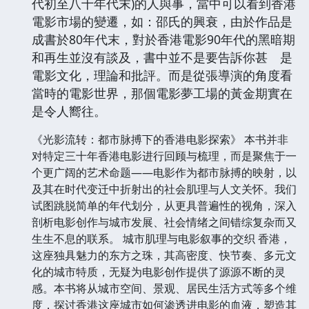
代初至八十年代末)的人與事，當中可以看到香港
電影市場的變遷，如：邵氏的興衰，由於作品是
成書於80年代末，對於香港電影90年代的黑暗期
和再生並沒有談及，書中並不是要告訴你甚 是
電影文化，理論和批評。而是從張導演的角度看
當時的電影世界，那個電影夢工場的黃金期實在
是令人嚮往。
《光影流转：都市脉搏下的香港电影探索》 本书并非
对特定三十年香港电影进行回顾与梳理，而是聚焦于一
个更广阔的艺术命题——电影作为都市脉搏的映射，以
及其在时代变迁中折射出的社会肌理与人文关怀。我们
试图跳脱简单的年代划分，从更具普遍性的视角，深入
剖析电影创作与城市发展、社会情绪之间错综复杂而又
生生不息的联系。 城市肌理与电影叙事的交织 香港，
这座独具魅力的东方之珠，其高密度、快节奏、多元文
化的城市特质，无疑为电影创作提供了源源不断的灵
感。本书将从城市空间、景观、居民生活方式等多个维
度，探讨香港这座城市如何渗透进电影的血液，塑造其