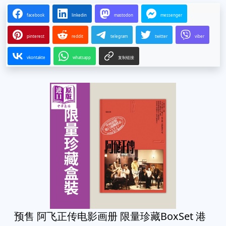
facebook
linkedin
mastodon
messenger
pinterest
reddit
telegram
twitter
viber
vkontakte
whatsapp
复制链接
预售 阿飞正传电影画册 限量珍藏BoxSet 港