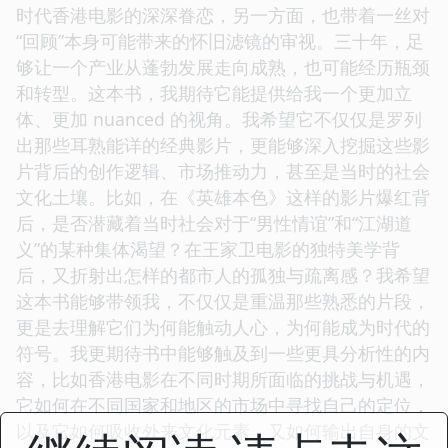
时代香港电影的深深眷恋，另一方面，也带着一丝对
“回顾”本身可能带来的怀旧滤镜的审视。三十年，足
够让一个产业从蓬勃发展走向成熟，也可能经历瓶颈
和转型。这本书，我期待它能提供给我一个更加立
体、更加 nuanced 的视角。我希望它不仅仅是罗列
出那些耳熟能详的经典影片，更能够深入挖掘这些影
片背后的创作逻辑、市场推动力，甚至是当时的社会
文化土壤。比如，在《英雄本色》这样的影片爆红背
后，是否潜藏着当时社会对于“男性情谊”和“江湖道
义”的某种集体渴望？在王家卫电影的独特美学背
后，又折射出怎样的都市人的孤独与疏离感？我希望
这本书能够带领我，不仅仅是重温那些熟悉的片段，
更是去理解它们为何能触动人心，为何能成为时代的
符号。我更期待书中能够触及到一些更具分析性的内
容，比如香港电影在不同时期所面临的挑战与机遇，
它如何在不同国家和地区的市场中寻找自己的定位，
以及它如何吸收外来文化元素，又如何输出自身的文