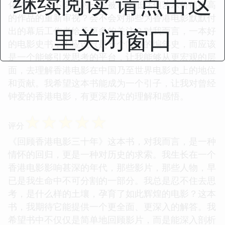
继续阅读 请点击这
化特色。会不会有对一些被市场低估但艺术价值很高
的作品的重新审视？会不会对那些为香港电影默默付
里关闭窗口
出的幕后工作者给予更多的关注？对我而言，一本好
的电影史书，不应该只是一个简单的编年史，而应该
是一个能够引发思考的平台，让我能够从更宏观的层
面，去理解香港电影在中国乃至世界电影史上的地位
和贡献。我希望这本书能成为一个引子，让我对曾经
钟爱的香港电影，有更深层次的理解和感悟。
☆
☆
☆
☆
☆
评分
《回顾香港电影三十年》这本书，对我而言，是一种
情怀的回归，更是一种对历史的求索。我生长在一个
香港电影影响甚深的年代，那些影片，那些人物，早
已是我生命中不可分割的一部分。我总是忍不住去思
考，是什么样的土壤，孕育了如此辉煌的电影？这本
书，我期待它能提供一个更全面、更深入的解答。我
希望书中不仅仅是简单地回顾影片，而是能深入剖析