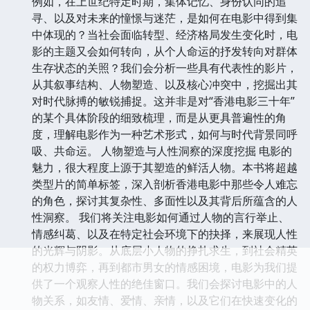
例如，在上世纪特定时期，集体记忆、身份认同的追
寻、以及对未来的憧憬与迷茫，是如何在电影中得到集
中体现的？当社会面临转型、经济格局发生变化时，电
影的主题又会如何转向，从个人命运的抒发转向对群体
生存状态的关照？我们会分析一些具有代表性的影片，
从其叙事结构、人物塑造、以及核心冲突中，挖掘出其
对时代脉搏的敏锐捕捉。这并非是对“香港电影三十年”
的某个具体阶段的细致梳理，而是从更具普遍性的角
度，理解电影作为一种艺术形式，如何与时代背景同呼
吸、共命运。 人物塑造与人性洞察的深度挖掘 电影的
魅力，很大程度上源于其塑造的鲜活人物。本书将超越
类型片的简单标签，深入剖析香港电影中那些令人难忘
的角色，探讨其复杂性、多面性以及其背后所蕴含的人
性洞察。 我们将关注电影如何通过人物的言行举止、
情感纠葛、以及在特定社会环境下的抉择，来展现人性
的光辉与阴影。从底层小人物的挣扎求生，到社会精英
的权力博弈，再到都市男女的情感困境，电影为我们提
供了一个观察人性的绝佳窗口。我们会探讨电影中的人
物关系，如友情、爱情、亲情，以及它们在快速变化的