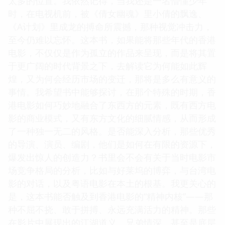
太多的位置。我依然记得，当我还是一名懵懂少年
时，在电视机前，被《倩女幽魂》里小倩的飘逸、
《A计划》里成龙的搏命所震撼，那种视觉冲击力，
至今仍难以忘怀。这本书，如果能将那些年代的香港
电影，不仅仅是作为孤立的作品来呈现，而是将其置
于更广阔的时代背景之下，去解读它为何能如此辉
煌，又为何会经历市场的变迁，那将是多么有意义的
事情。我希望书中能够探讨，在那个特殊的时期，香
港电影如何巧妙地融合了东西方的元素，既有西方电
影的商业模式，又有东方文化的细腻情感，从而形成
了一种独一无二的风格。是否能深入分析，那些优秀
的导演、演员、编剧，他们是如何在有限的资源下，
爆发出惊人的创造力？书里会不会有关于当时电影市
场竞争格局的分析，比如与好莱坞的博弈，与台湾电
影的对话，以及粤语电影在本土的根基。我更关心的
是，这本书能否触及到香港电影的“精神内核”——那
种不屈不挠、敢于拼搏、永远充满活力的精神。那些
在影片中展现出的江湖道义、兄弟情深，甚至是底层