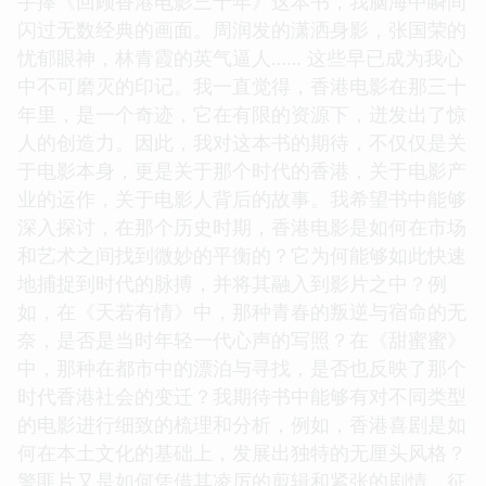
手捧《回顾香港电影三十年》这本书，我脑海中瞬间
闪过无数经典的画面。周润发的潇洒身影，张国荣的
忧郁眼神，林青霞的英气逼人…… 这些早已成为我心
中不可磨灭的印记。我一直觉得，香港电影在那三十
年里，是一个奇迹，它在有限的资源下，迸发出了惊
人的创造力。因此，我对这本书的期待，不仅仅是关
于电影本身，更是关于那个时代的香港，关于电影产
业的运作，关于电影人背后的故事。我希望书中能够
深入探讨，在那个历史时期，香港电影是如何在市场
和艺术之间找到微妙的平衡的？它为何能够如此快速
地捕捉到时代的脉搏，并将其融入到影片之中？例
如，在《天若有情》中，那种青春的叛逆与宿命的无
奈，是否是当时年轻一代心声的写照？在《甜蜜蜜》
中，那种在都市中的漂泊与寻找，是否也反映了那个
时代香港社会的变迁？我期待书中能够有对不同类型
的电影进行细致的梳理和分析，例如，香港喜剧是如
何在本土文化的基础上，发展出独特的无厘头风格？
警匪片又是如何凭借其凌厉的剪辑和紧张的剧情，征