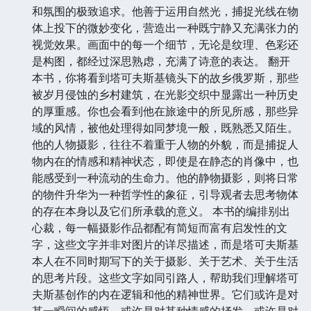
和氛围的极致追求。他善于运用自然光，捕捉光线在物
体上投下的微妙变化，营造出一种既宁静又充满张力的
视觉效果。画面中的每一个细节，无论是纹理、色彩还
是构图，都经过深思熟虑，充满了诗意的表达。 翻开
本书，你将看到塔可夫斯基镜头下的故乡俄罗斯，那些
被岁月侵蚀的乡村建筑，在光影交织中显露出一种历史
的厚重感。你也会看到他在旅途中的所见所感，那些异
域的风情，被他处理得如同梦境一般，既熟悉又陌生。
他的人物摄影，往往不着重于人物的外貌，而是捕捉人
物内在的情感和精神状态，即使是在静态的肖像中，也
能感受到一种流动的生命力。他的静物摄影，则将日常
的物件升华为一种哲学性的象征，引导观者去思考物体
的存在本身以及它们所承载的意义。 本书的编排别出
心裁，每一幅摄影作品都配有简短而富有启发性的文
字，这些文字并非对图片的详尽描述，而是塔可夫斯基
本人在不同时期写下的关于摄影、关于艺术、关于生活
的思考片段。这些文字如同引路人，帮助我们理解塔可
夫斯基创作的内在逻辑和他的精神世界。它们或许是对
某一瞬间的感悟，或许是对某种情感的抒发，或许是对