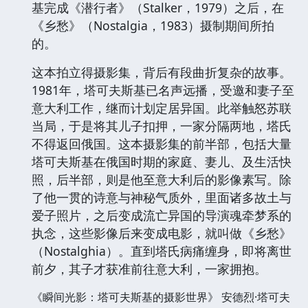
基完成《潜行者》（Stalker，1979）之后，在
《乡愁》（Nostalgia，1983）摄制期间所拍
的。
这本拍立得摄影集，背后有段曲折复杂的故事。
1981年，塔可夫斯基已名声远播，受邀和妻子至
意大利工作，继而计划定居异国。此举触怒苏联
当局，于是将其儿子扣押，一家分隔两地，塔氏
不得返回俄国。这本摄影集的前半部，包括大量
塔可夫斯基在俄国时期的家庭、妻儿、及生活快
照，后半部，则是他至意大利后的影像素写。除
了他一贯的诗意与神秘气质外，里面诸多故土与
爱子照片，之后变成流亡异国的导演魂牵梦系的
执念，这些影像后来变成电影，就叫做《乡愁》
（Nostalghia）。直到塔氏病痛缠身，即将离世
前夕，其子才获准前往意大利，一家拥抱。
《瞬间光影：塔可夫斯基的摄影世界》 安德烈·塔可夫