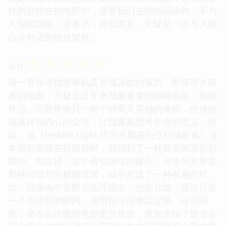
找到那些在他电影中，需要我们去细细品味的，不为
人知的隐喻。这本书，对我而言，无疑是一次与大师
心灵对话的绝佳契机。
☆
☆
☆
☆
☆
评分
我一直在寻找能够触及灵魂深处的东西，而塔可夫斯
基的电影，无疑是近年来我最重要的精神源泉。他的
作品，总能带给我一种宁静而又震撼的体验，仿佛能
涤荡掉我内心的尘埃，让我重新思考生命的意义。所
以，当《Instant Light 塔可夫斯基拍立得攝影集》这
本摄影集摆在我面前时，我感到了一种莫名的亲切和
期待。拍立得，这个看似随性的媒介，与塔可夫斯基
那种对细节的极致追求，似乎形成了一种有趣的对
比。我脑海中无数次地浮现出，他在片场，或许只是
一个不经意的瞬间，便用拍立得将其定格。这些画
面，是否会比他的电影更加直接，更加原始？是否会