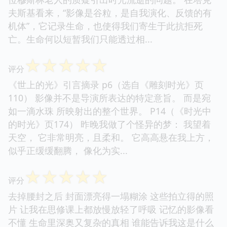
夫斯基看来，“影像是谷粒，是自我演化、反馈的有
机体”，它记录生命，也使得我们寄生于此抗拒死
亡。生命何以短暂我们只能透过相...
☆
☆
☆
☆
☆
评分
《世上的光》引言摘录 p6（选自《雕刻时光》页
110） 影像并不是导演所表达的特定意旨。 而是宛
如一滴水珠 所映射出的整个世界。 P14（《时光中
的时光》页174） 昨晚我做了个怪异的梦： 我望着
天空， 它非常明亮，且柔和。 它高高悬在我上方，
似乎正缓缓翻腾， 像化为实...
☆
☆
☆
☆
☆
评分
去掉腰封之后 封面漂亮得一塌糊涂 这些拍立得的照
片 让我在思修课上都放慢放轻了呼吸 记忆的影像看
不懂 生命里深奥又复杂的真相 谁能告诉我这是什么