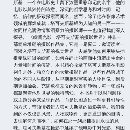
斯基，一个在电影史上留下浓墨重彩印记的名字，他的
电影以其独特的诗意、深沉的哲学思考和对时间、记
忆、信仰的极致探索而闻名。然而，除了他在影像艺术
领域的辉煌成就，塔可夫斯基鲜为人知的另一面——一
位同样充满激情和洞察力的摄影师——也值得我们深入
探寻。 《瞬间光影：塔可夫斯基的摄影世界》并非一
部简单堆砌的摄影作品集，它是一扇窗口，邀请读者一
同潜入塔可夫斯基的视觉世界，去感受他如何用镜头捕
捉稍纵即逝的瞬间，如何在静止的画面中流淌出生命的
力量和时间的痕迹。本书精心收录了塔可夫斯基在电影
创作之外，独立创作的大量摄影作品，这些作品跨越了
他的不同人生阶段，从早期相对写实的人物肖像，到后
期更加抽象、充满象征意义的风景和静物，每一张照片
都凝聚着他对世界的独特感知。 本书并非以时间顺序
或主题分类来呈现作品，而是试图通过一种更具引导性
的方式，带领读者进入塔可夫斯基的摄影美学。我们看
到的不仅仅是风景、人物或物件，更是通过他的眼睛，
去理解何为“瞬间”，如何在那一刹那捕捉到永恒的意
味。塔可夫斯基在摄影中延续了他电影中对光影、构图