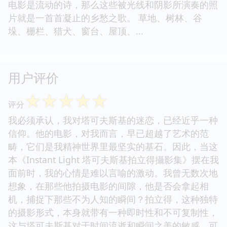
电影是流动的诗，那么这些被光线和阴影所演奏的照
片就是一首首凝止的乡愁之歌。 草地、树林、谷
垛、栅栏、猎犬、窗台、屋顶、...
用户评价
☆
☆
☆
☆
☆
评分
我必须承认，我对塔可夫斯基的迷恋，已经近乎一种
信仰。他的电影，对我而言，早已超越了艺术的范
畴，它们是我精神世界里最坚实的基石。因此，当这
本《Instant Light 塔可夫斯基拍立得攝影集》摆在我
面前时，我的心情是难以言喻的激动。我曾无数次地
想象，在那些他拍摄电影的间隙，他是否会拿起相
机，捕捉下那些不为人知的瞬间？拍立得，这种独特
的摄影形式，本身就带有一种即时性和不可复制性，
这与塔可夫斯基对于时间流逝和瞬间之美的敏感，可