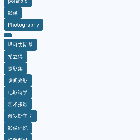
polaroid
影像
Photography
塔可夫斯基
拍立得
摄影集
瞬间光影
电影诗学
艺术摄影
俄罗斯美学
影像记忆
静谧时刻