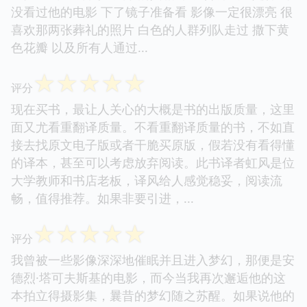
没看过他的电影 下了镜子准备看 影像一定很漂亮 很
喜欢那两张葬礼的照片 白色的人群列队走过 撒下黄
色花瓣 以及所有人通过...
☆
☆
☆
☆
☆
评分
现在买书，最让人关心的大概是书的出版质量，这里
面又尤看重翻译质量。不看重翻译质量的书，不如直
接去找原文电子版或者干脆买原版，假若没有看得懂
的译本，甚至可以考虑放弃阅读。此书译者虹风是位
大学教师和书店老板，译风给人感觉稳妥，阅读流
畅，值得推荐。如果非要引进，...
☆
☆
☆
☆
☆
评分
我曾被一些影像深深地催眠并且进入梦幻，那便是安
德烈·塔可夫斯基的电影，而今当我再次邂逅他的这
本拍立得摄影集，曩昔的梦幻随之苏醒。如果说他的