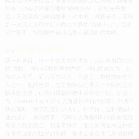
蕴含着他未曾诉诸于语言和影像的深层情感？我非常
好奇，他会选择捕捉哪些“瞬间的光”，这些光芒背
后，又隐藏着怎样的故事？这本书，对我来说，无疑
是一次深入塔可夫斯基内心世界的“隐秘入口”，我渴
望在那里，找到那些触动我灵魂最深处的共鸣。
☆
☆
☆
☆
☆
评分
我一直觉得，每一个伟大的艺术家，都有着自己独特
的“眼睛”。他们观察世界的方式，他们的感知力，都
与常人不同。而塔可夫斯基，无疑是其中最杰出的代
表之一。他的电影，总是能将我们带入一个既熟悉又
陌生的境界，让我们重新审视生活中的一切。所以，
当《Instant Light 塔可夫斯基拍立得攝影集》出现在
我眼前时，我立刻被它所吸引。拍立得，这种稍纵即
逝的媒介，在我看来，与塔可夫斯基对时间的敏感性
有着天然的契合。我非常好奇，他会如何运用这种媒
介来表达他对世界的理解。是否会是在他电影拍摄间