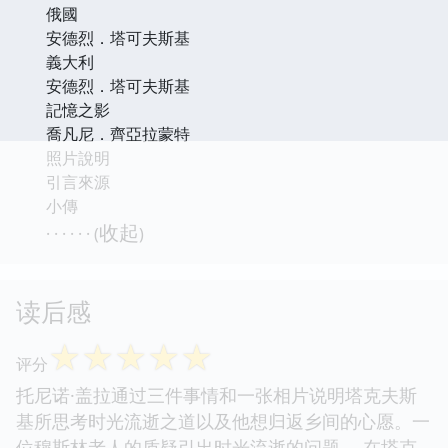
俄國
安德烈．塔可夫斯基
義大利
安德烈．塔可夫斯基
記憶之影
喬凡尼．齊亞拉蒙特
照片說明
引言來源
小傳
收起
· · · · · · (
)
读后感
☆
☆
☆
☆
☆
评分
托尼诺·盖拉通过三件事情和一张相片说明塔克夫斯
基所思考时光流逝之道以及他想归返乡间的心愿。一
位穆斯林老人的质疑引出时光流逝的问题。 在塔克