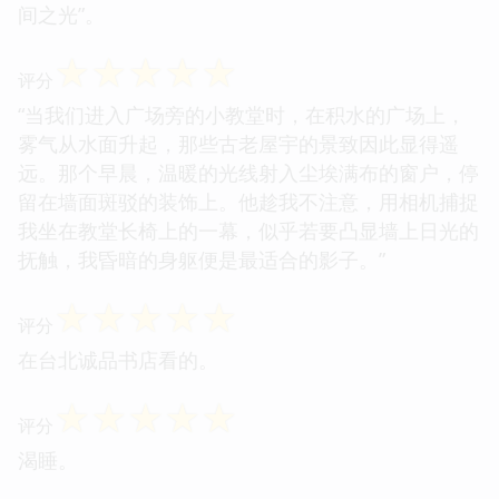
间之光”。
☆
☆
☆
☆
☆
评分
“当我们进入广场旁的小教堂时，在积水的广场上，
雾气从水面升起，那些古老屋宇的景致因此显得遥
远。那个早晨，温暖的光线射入尘埃满布的窗户，停
留在墙面斑驳的装饰上。他趁我不注意，用相机捕捉
我坐在教堂长椅上的一幕，似乎若要凸显墙上日光的
抚触，我昏暗的身躯便是最适合的影子。”
☆
☆
☆
☆
☆
评分
在台北诚品书店看的。
☆
☆
☆
☆
☆
评分
渴睡。