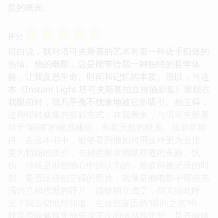
质的画面。
☆
☆
☆
☆
☆
评分
坦白说，我对塔可夫斯基的艺术有着一种近乎痴迷的
热情。他的电影，总是能带给我一种独特的哲学体
验，让我反思生命、时间和记忆的本质。所以，当这
本《Instant Light 塔可夫斯基拍立得攝影集》展现在
我眼前时，我几乎毫不犹豫地被它所吸引。拍立得，
这种即时成像的摄影方式，在我看来，与塔可夫斯基
对于“瞬间”的敏感捕捉，有着天然的联系。我非常期
待，在这本书中，能够看到他如何用这种更为直接、
更为粗粝的媒介，去捕捉那些稍纵即逝的美丽、忧
伤，抑或是那些他心中所认为的，最值得被记录的时
刻。是否这些拍立得的照片，就像是他电影中那些充
满诗意和哲思的碎片，能够独立成章，却又彼此呼
应？我迫切地想知道，在这些凝固的“瞬间之光”中，
我是否能够窥见他更深层次的情感和思想，是否能够