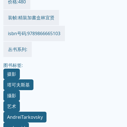
价格:480
装帧:精裝加書盒林宜贤
isbn号码:9789866665103
丛书系列:
图书标签:
摄影
塔可夫斯基
攝影
艺术
AndreiTarkovsky