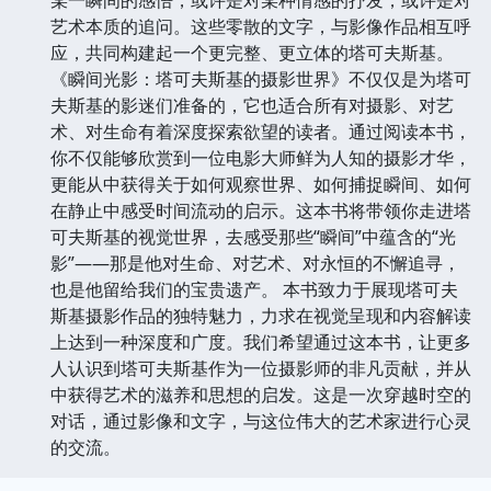
艺术本质的追问。这些零散的文字，与影像作品相互呼
应，共同构建起一个更完整、更立体的塔可夫斯基。
《瞬间光影：塔可夫斯基的摄影世界》不仅仅是为塔可
夫斯基的影迷们准备的，它也适合所有对摄影、对艺
术、对生命有着深度探索欲望的读者。通过阅读本书，
你不仅能够欣赏到一位电影大师鲜为人知的摄影才华，
更能从中获得关于如何观察世界、如何捕捉瞬间、如何
在静止中感受时间流动的启示。这本书将带领你走进塔
可夫斯基的视觉世界，去感受那些“瞬间”中蕴含的“光
影”——那是他对生命、对艺术、对永恒的不懈追寻，
也是他留给我们的宝贵遗产。 本书致力于展现塔可夫
斯基摄影作品的独特魅力，力求在视觉呈现和内容解读
上达到一种深度和广度。我们希望通过这本书，让更多
人认识到塔可夫斯基作为一位摄影师的非凡贡献，并从
中获得艺术的滋养和思想的启发。这是一次穿越时空的
对话，通过影像和文字，与这位伟大的艺术家进行心灵
的交流。