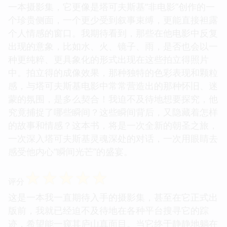
一本摄影集，它更像是塔可夫斯基“非电影”创作的一
个珍贵侧面，一个更少受到叙事束缚，更能直接袒露
个人情感的窗口。我期待看到，那些在他电影中反复
出现的意象，比如水、火、镜子、雨，是否也会以一
种更纯粹、更具象化的形式出现在这些拍立得照片
中。拍立得的成像效果，那种独特的色彩表现和颗粒
感，与塔可夫斯基电影中常常营造出的那种怀旧、迷
蒙的氛围，是多么契合！我迫不及待地想要探究，他
究竟捕捉了哪些瞬间？这些瞬间背后，又隐藏着怎样
的故事和情感？这本书，将是一次全新的朝圣之旅，
一次深入塔可夫斯基灵魂深处的对话，一次用眼睛去
感受他内心“瞬间光芒”的盛宴。
☆
☆
☆
☆
☆
评分
这是一本我一直期待入手的摄影集，甚至在它正式出
版前，我就已经迫不及待地在各种平台搜寻它的踪
迹，希望能一窥其庐山真面目。当它终于静静地躺在