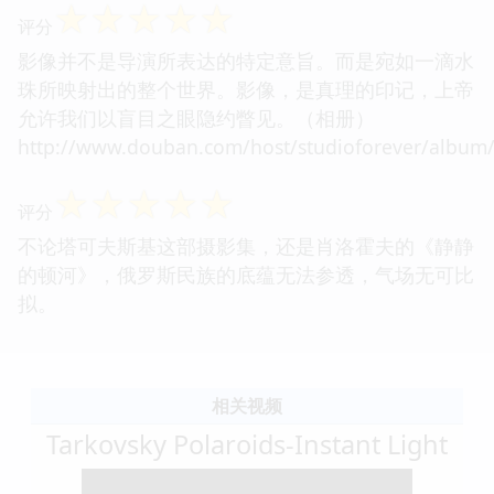
☆
☆
☆
☆
☆
评分
影像并不是导演所表达的特定意旨。而是宛如一滴水
珠所映射出的整个世界。影像，是真理的印记，上帝
允许我们以盲目之眼隐约瞥见。（相册）
http://www.douban.com/host/studioforever/album
☆
☆
☆
☆
☆
评分
不论塔可夫斯基这部摄影集，还是肖洛霍夫的《静静
的顿河》，俄罗斯民族的底蕴无法参透，气场无可比
拟。
相关视频
Tarkovsky Polaroids-Instant Light