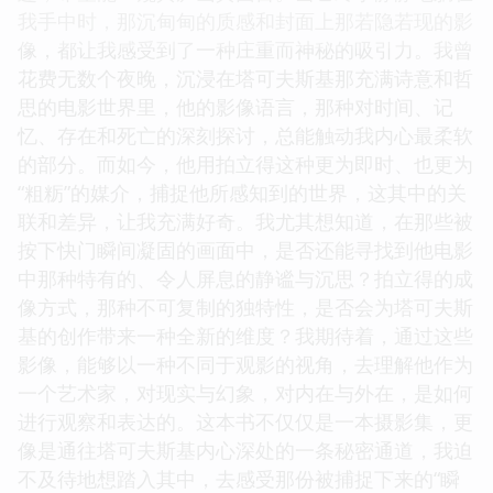
我手中时，那沉甸甸的质感和封面上那若隐若现的影
像，都让我感受到了一种庄重而神秘的吸引力。我曾
花费无数个夜晚，沉浸在塔可夫斯基那充满诗意和哲
思的电影世界里，他的影像语言，那种对时间、记
忆、存在和死亡的深刻探讨，总能触动我内心最柔软
的部分。而如今，他用拍立得这种更为即时、也更为
“粗粝”的媒介，捕捉他所感知到的世界，这其中的关
联和差异，让我充满好奇。我尤其想知道，在那些被
按下快门瞬间凝固的画面中，是否还能寻找到他电影
中那种特有的、令人屏息的静谧与沉思？拍立得的成
像方式，那种不可复制的独特性，是否会为塔可夫斯
基的创作带来一种全新的维度？我期待着，通过这些
影像，能够以一种不同于观影的视角，去理解他作为
一个艺术家，对现实与幻象，对内在与外在，是如何
进行观察和表达的。这本书不仅仅是一本摄影集，更
像是通往塔可夫斯基内心深处的一条秘密通道，我迫
不及待地想踏入其中，去感受那份被捕捉下来的“瞬