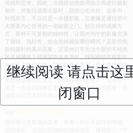
情感和思考。因此，当我得知他曾用拍立得进行摄影
创作，并集结成册出版时，我便心生向往。这本书，
对我而言，不仅仅是一本摄影集，它更像是通往塔可
夫斯基内心世界的一扇秘密之门。拍立得的成像方
式，那种不可复制的独特性，让我对书中的影像充满
了期待。我好奇，他会选择捕捉哪些瞬间？是那些电
影拍摄时的幕后花絮，还是他日常生活中那些不经意
的灵感捕捉？我渴望在这本书中，找到那些在电影中
未能完全展现的他，找到他更为真实、更为直接的情
继续阅读 请点击这
感流露。或许，这些拍立得照片，就像是他内心深处
那些未曾雕琢的宝石，闪烁着独特的光芒。这本书，
闭窗口
将是一次让我能够以更近距离、更个人化的视角，去
感受这位艺术巨匠内心世界的宝贵机会。
☆
☆
☆
☆
☆
评分
我对塔可夫斯基的艺术，有着一种近乎崇拜的情感。
他的电影，总能以其独特的视听语言，将我带入一个