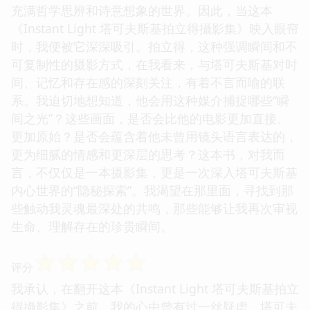
充满哲学思辨和诗意想象的世界。因此，当这本
《Instant Light 塔可夫斯基拍立得攝影集》映入眼帘
时，我便被它深深吸引。拍立得，这种强调瞬间和不
可复制性的摄影方式，在我看来，与塔可夫斯基对时
间、记忆和存在感的深刻关注，有着不言而喻的联
系。我迫切地想知道，他会用这种媒介捕捉哪些“瞬
间之光”？这些画面，是否会比他的电影更加直接、
更加原始？是否会蕴含着他未曾用镜头语言表达的，
更为细腻的情感和更深层的思考？这本书，对我而
言，不仅仅是一本摄影集，更是一次深入塔可夫斯基
内心世界的“隐秘探索”。我渴望在那里面，寻找到那
些触动我灵魂最深处的共鸣，那些能够让我再次审视
生命、理解存在的珍贵瞬间。
☆
☆
☆
☆
☆
评分
我承认，在翻开这本《Instant Light 塔可夫斯基拍立
得攝影集》之前，我的心中曾有过一丝疑虑。塔可夫