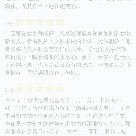
肉体。尤其在当下还在窥视的...
☆
☆
☆
☆
☆
评分
一直都在看各种影评，忽然发现原来还有如此的看电
影的人。看着照片上文质彬彬的图像，无法想象当他
看着那些美人时会有怎样的眼神。 读他的文字就像
冬日暖阳下啃着透明的水水的白萝卜，虽然不是什么
正经的水果，也不是蔬菜应有的吃法，但偶尔为之感
觉挺好，尽管满眼皆色，但好...
☆
☆
☆
☆
☆
评分
今天早上很快地看完这本书，打三分。 书并无不
好，只是，虽然它竭力渲染了肉体的魅人电力，文章
本身却欠缺同样直击人心的力量。也许这有些苛求，
但如果一本剖析肉体与艺术的书也不能打动人心，那
只能当它是风月小品了。 肉体——面孔，眼睛，嘴