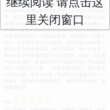
继续阅读 请点击这
景，去感受那种被压抑的情感如何如火山般喷发，去
体会那种在道德边缘徘徊的挣扎。这本书让我开始思
里关闭窗口
考，我们所标榜的文明和理性，是否真的能够完全驯
服我们内在的野性？那些被我们小心翼翼藏起来的
“不羁”，是否才是我们最真实的存在方式？我发现，
作者并没有给出一个明确的答案，而是抛出了无数个
疑问，引导着读者去自行探索。这种开放式的叙事，
反而让我觉得更加深刻，因为我知道，每一个读者，
都会在这本书中找到属于自己的答案，或者，找到属
于自己的迷茫。我喜欢这种不设限的自由，它让我感
受到一种真正的力量，一种敢于面对自己，敢于质疑
一切的力量。读完这本书，我感觉自己像是经历了一
场洗礼，那些曾经被我忽视的、被我压抑的角落，都
被重新点亮。
☆
☆
☆
☆
☆
评分
我一直相信，好的文学作品，能够像一面镜子，折射