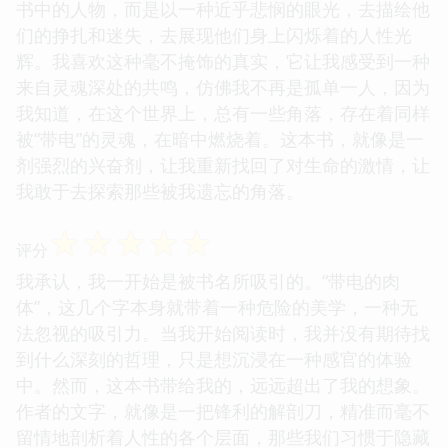
书中的人物，而是以一种近乎悲悯的眼光，去描绘他
们的挣扎和迷失，去展现他们身上闪烁着的人性光
辉。我喜欢这种毫不掩饰的真实，它让我感受到一种
来自灵魂深处的共鸣，仿佛我不再是孤单一人，因为
我知道，在这个世界上，总有一些角落，存在着同样
被“带电”的灵魂，在暗中燃烧着。这本书，就像是一
剂强烈的兴奋剂，让我重新找回了对生命的激情，让
我敢于去探索那些被我遗忘的角落。
☆
☆
☆
☆
☆
评分
我承认，我一开始是被书名所吸引的。“带电的肉
体”，这几个字本身就带着一种危险的美学，一种无
法忽视的吸引力。当我开始阅读时，我并没有期待找
到什么深刻的哲理，只是想沉浸在一种感官的体验
中。然而，这本书带给我的，远远超出了我的想象。
作者的文字，就像是一把锋利的解剖刀，精准而毫不
留情地剖析着人性的各个层面，那些我们习惯于隐藏