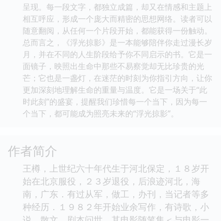
呈现。每一段文字，都独立成篇，却又在情感和主题上
相互呼应，形成一个庞大而精密的思想网络。读者可以
随意翻阅，从任何一个片段开始，都能获得一份触动。
总而言之，《浮光掠影》是一本能够陪伴你走过漫长岁
月，并在不同的人生阶段给予你不同启示的书。它是一
面镜子，映照出生命中那些不易察觉却无比珍贵的光
芒；它也是一盏灯，在迷茫的时刻为你指引方向，让你
更加深刻地理解生命的重量与温度。它是一场关于“此
时此刻”的盛宴，提醒我们珍惜每一个当下，因为每一
个当下，都可能成为照亮未来的“浮光掠影”。
作者简介
王樽，上世纪六十年代生于河北保定，１８岁开
始在北京服役，２３岁退役，后浪迹河北，海
南，广东．有过从军，做工，办刊，当记者等多
种经历．１９８２年开始业余写作，有诗歌，小
说，散文，剧本问世．其电影随笔集＜与电影一