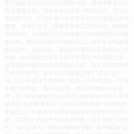
惯于隐藏在内心深处的欲望和冲动，都被作者毫不留
情地暴露出来。书名本身就带着一种原始的、无法忽
视的吸引力，它预示着一场关于生命力与道德边界的
碰撞。作者的文字，就像是带有温度的火焰，燃烧着
我的神经，让我感受到了那些被压抑的情感是如何蠢
蠢欲动，如何在黑暗中寻找着出口。我常常会在阅读
的过程中，发出惊叹，甚至因为某些段落而感到心惊
肉跳，仿佛自己也置身于那个充满张力的情境之中，
感受到那种被情感洪流裹挟的无助，以及在黑暗中挣
扎求存的勇气。这本书让我重新思考了“禁忌”这个
词，它不再是冰冷的条框，而是一个个鲜活的、充满
生命力的存在。我开始思考，我们所构建的社会秩
序，是否真的能够完全压抑住人性的原始冲动？那些
被视为“不道德”的欲望，是否同样承载着一种独特的
生命意义？作者并没有用道德的审判去评判书中的人
物，而是以一种近乎旁观者的视角，去呈现他们的挣
扎、他们的迷失、他们的瞬间的光辉。这种客观的态