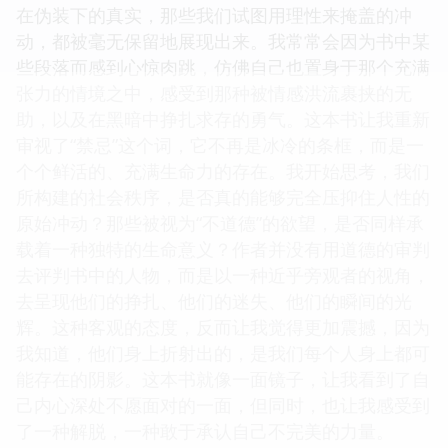
在伪装下的真实，那些我们试图用理性来掩盖的冲
动，都被毫无保留地展现出来。我常常会因为书中某
些段落而感到心惊肉跳，仿佛自己也置身于那个充满
张力的情境之中，感受到那种被情感洪流裹挟的无
助，以及在黑暗中挣扎求存的勇气。这本书让我重新
审视了“禁忌”这个词，它不再是冰冷的条框，而是一
个个鲜活的、充满生命力的存在。我开始思考，我们
所构建的社会秩序，是否真的能够完全压抑住人性的
原始冲动？那些被视为“不道德”的欲望，是否同样承
载着一种独特的生命意义？作者并没有用道德的审判
去评判书中的人物，而是以一种近乎旁观者的视角，
去呈现他们的挣扎、他们的迷失、他们的瞬间的光
辉。这种客观的态度，反而让我觉得更加震撼，因为
我知道，他们身上折射出的，是我们每个人身上都可
能存在的阴影。这本书就像一面镜子，让我看到了自
己内心深处不愿面对的一面，但同时，也让我感受到
了一种解脱，一种敢于承认自己不完美的力量。