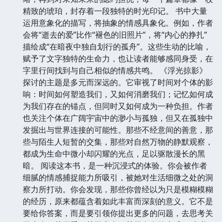
精致的琥珀，封存着一段独特的时光印记。 书中大量
运用意象化的描写，将抽象的情感具象化。例如，作者
会将“逝去的爱”比作“褪色的旧照片”，将“内心的挣扎”
描绘成“在暗夜中独自划行的孤舟”。这些生动的比喻，
赋予了文字独特的生命力，也让读者能够感同身受，在
字里行间找到与自己相似的情感共鸣。 《浮光掠影》
探讨的主题是多元而深远的。它审视了时间对个体的影
响：时间如何塑造我们，又如何消磨我们；记忆如何成
为我们存在的锚点，但同时又如何成为一种负担。作者
也关注个体在广阔宇宙中的渺小与孤独，但又在孤独中
发掘出与世界连接的可能性。那些不经意间的善意，那
些与陌生人短暂的交集，那些对自然万物的静默观察，
都成为生命中微小却闪耀的光点，足以驱散漫长的黑
暗。 阅读这本书，是一种沉浸式的体验。你会被作者
细腻的情感捕捉能力所吸引，被她对生活细微之处的洞
察力所打动。你会发现，那些你曾经以为只是模糊模糊
的经历，原来都蕴含着如此丰富而深刻的意义。它不是
要给你答案，而是要引领你提出更多的问题，去思考关