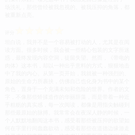
场洗礼，那些曾经被我忽视的、被我压抑的角落，都
被重新点亮。
☆
☆
☆
☆
☆
评分
坦白说，我并不是一个容易被打动的人，尤其是在阅
读方面。很多时候，我会被一些精心包装的文字所迷
惑，最终发现内容空洞，徒留失望。然而，《带电的
肉体》这本书，却以一种出乎意料的方式，狠狠地击
中了我的内心。从第一页开始，我就被一种强烈的、
原始的生命力所裹挟，仿佛自己也化身为书中的某个
角色，置身于一个充满未知和危险的世界。作者的文
字，不像那些矫揉造作的华丽辞藻，而是带着一种近
乎粗粝的真实感，每一次阅读，都像是用指尖触碰到
那些最原始的脉搏。我常常会在夜深人静的时候，一
个人默默地翻阅这本书，感受着那些被压抑的欲望如
何在字里行间蠢蠢欲动，感受着那些在道德边缘游走