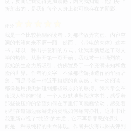
度，反而让我觉得更加震撼，因为我知道，他们身上
折射出的，是我们每个人身上都可能存在的阴影。
☆
☆
☆
☆
☆
评分
我是一个比较挑剔的读者，对那些故弄玄虚、内容空
洞的书籍向来不屑一顾。然而，《带电的肉体》这本
书，却以一种出乎意料的方式，让我重新燃起了对文
学的热情。从翻开第一页开始，我就被一种强烈的、
原始的生命力所吸引，仿佛置身于一个充满未知和危
险的世界。作者的文字，不像那些矫揉造作的华丽辞
藻，而是带着一种近乎粗粝的真实感，每一次阅读，
都像是用指尖触碰到那些最原始的脉搏。我常常会在
夜深人静的时候，一个人默默地翻阅这本书，感受着
那些被压抑的欲望如何在字里行间蠢蠢欲动，感受着
那些在道德边缘游走的灵魂如何痛苦挣扎。这本书让
我重新审视了“欲望”的本质，它不再是罪恶的源头，
而是一种最纯粹的生命体现。作者并没有试图去评判