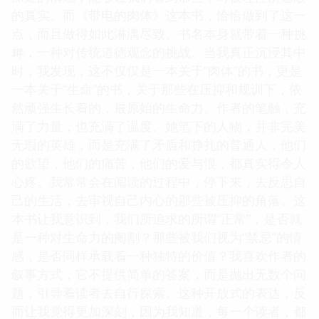
的真实。而《带电的肉体》这本书，恰恰做到了这一
点，而且做得如此淋漓尽致。书名本身就带着一种挑
衅，一种对传统道德观念的挑战。当我真正沉浸其中
时，我发现，这不仅仅是一本关于“肉体”的书，更是
一本关于“生命”的书，关于那些在压抑和规训下，依
然顽强生长着的，最原始的生命力。作者的笔触，充
满了力量，也充满了温度。她笔下的人物，并非完美
无瑕的英雄，而是充满了矛盾和挣扎的普通人，他们
的欲望，他们的痛苦，他们的爱与恨，都真实得令人
心疼。我常常会在阅读的过程中，停下来，去反思自
己的生活，去审视自己内心的那些被压抑的角落。这
本书让我意识到，我们所追求的所谓“正常”，是否就
是一种对生命力的阉割？那些被我们视为“禁忌”的情
感，是否同样承载着一种独特的价值？我喜欢作者的
叙事方式，它不提供简单的答案，而是抛出无数个问
题，引导着读者去自行探索。这种开放式的表达，反
而让我觉得更加深刻，因为我知道，每一个读者，都