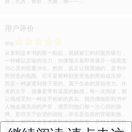
唇，乳房，臀部，大腿，脚——...
用户评价
☆
☆
☆
☆
☆
评分
从拿到这本书的那一刻起，我就被它的封面所吸引，
一种难以言喻的张力，仿佛预示着即将展开一场视觉
与心灵的双重冲击。然而，真正让我震撼的，是书中
所营造的氛围。它不是那种刻意营造的黑暗或压抑，
而是一种渗透到骨子里的、属于生命的原始张力。作
者的文字，就像是带有温度的触感，每一次阅读，都
让我感受到一种近乎粗粝的真实。我仿佛能听到书中
人物血液流动的声音，感受到他们每一次心跳的脉
搏。那些关于欲望的描绘，并非是低俗的官能刺激，
而是一种对生命最本真的冲动的探索，是对人性深处
最隐秘角落的挖掘。我常常会把自己代入到书中的场