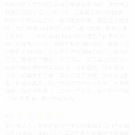
在喧嚣的人群中感受着自己被遗忘的呐喊。这本书让
我重新审视了“正常”这个词，它不再是规训的枷锁，
而是一个可以被质疑、被打破的藩篱。我甚至开始怀
疑，我们所追求的所谓“成熟”，是否就是一种对生命
力的阉割，一种对原始冲动的集体遗忘？作者的文
字，就像电流一样，穿梭在我的神经末梢，唤醒了我
沉睡已久的感官，让我重新体会到何为鲜活，何为不
妥协。那些关于爱欲、关于痛苦、关于存在的困惑，
在书中被赤裸裸地展现出来，没有遮掩，没有粉饰，
仿佛一场盛大的告解，却又充满了力量。我喜欢这种
毫不留情的真实，它让我觉得自己不再孤单，因为我
知道，在这个世界上，总有一些角落，存在着同样被
“带电”的灵魂，在暗中燃烧着。
☆
☆
☆
☆
☆
评分
我一直认为，文学的魅力在于它能够触及我们内心最
深处的情感，能够让我们看到那些平时被理性所遮蔽