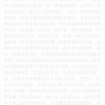
出人性的复杂与真实。而《带电的肉体》这本书，无
疑就是这样一面令人心悸的镜子。它以一种近乎残酷
的诚实，揭示了那些被我们刻意忽略的，关于生命最
原始的冲动和最深沉的欲望。书名本身就带有强烈的
冲击力，仿佛是一种宣言，宣告着一种不被拘束，不
被驯服的生命力。作者的文字，有着一种令人着迷的
粗粝感，它不是光滑的丝绸，而是带着刺的玫瑰，让
你在疼痛中感受到生命的力量。我常常在阅读时，感
到一种莫名的冲动，想要去探索那些被理性所遮蔽的
角落，想要去理解那些在道德边缘徘徊的灵魂。这本
书让我重新审视了“爱”与“欲”的关系，它们不再是泾
渭分明的界限，而是相互交织，相互纠缠的复杂情
感。作者并没有试图去给人物贴上标签，而是以一种
近乎神性的视角，去展现他们身上的光与暗，他们的
挣扎与救赎。这种不带评判的态度，反而让我觉得更
加震撼，因为我知道，他们身上所呈现的，是我们每
个人身上都可能存在的，尚未被完全开发的潜能。这