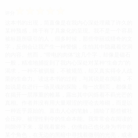
☆
☆
☆
☆
☆
评分
这本书的出现，简直像是在我内心深处埋藏了许久的
某种预感，终于有了具象化的呈现。我不是一个容易
被标题所吸引的人，很多时候，那些华丽或猎奇的文
字，反倒会让我产生一种警惕，生怕其中隐藏着空洞
的内容。然而，“带电的肉体”这几个字，却像是磁石
一般，精准地捕捉到了我内心深处对某种“生命力”的
渴求，一种不被驯服，不被规范，却又真实得令人战
栗的生命力。读这本书的过程，与其说是在阅读，不
如说是在进行一场灵魂的探险，每一次翻页，都像是
在揭开一层厚重的帷幕，露出其中闪烁着不羁光芒的
真相。作者并没有用大量艰涩的理论去堆砌，而是以
一种近乎原始的、直击人心的笔触，描绘了那些被社
会压抑、被理性剥夺的生命本能。我常常会在阅读的
间隙停下来，凝视着窗外，仿佛自己也化身为书中的
某个角色，在无边的黑暗中寻找着微弱的光亮，或者