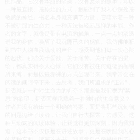
的作品。它没有华丽的辞藻，没有复杂的叙事，却以
一种最直接、最原始的方式，触碰到了我内心深处最
敏感的神经。书名本身就充满了力量，它暗示着一种
不被驯服的生命力，一种无法被轻易压抑的本能。作
者的文字，就像是带有电流的触角，一点一点地渗透
进我的身体，唤醒了我沉睡已久的感官。我仿佛能听
到书中人物血液流动的声音，感受到他们每一次心跳
的起伏。那些关于爱欲、关于痛苦、关于存在的描
绘，都真实得令人心悸，它们没有被任何道德的枷锁
所束缚，而是以最赤裸的方式呈现出来。我常常会在
阅读的间隙停下来，去思考，我们所追求的“正常”，
是否就是一种对生命力的剥夺？那些被我们视为“禁
忌”的欲望，是否同样承载着一种独特的生命意义？
作者并没有给出一个明确的答案，而是将那些沉甸甸
的问题抛给了读者，让我们自行去探索，去感受。这
种互动式的阅读体验，让我觉得更加深刻，因为我知
道，这本书不仅仅是在讲述故事，更是在唤醒我内心
的某种东西。读完这本书，我感觉自己像是经历了一