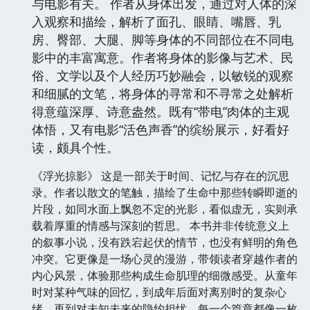
与电影有关。 作者从身体出发，通过对人体的深
入观察和描绘，解析了面孔、眼睛、嘴唇、乳
房、臀部、大腿、脚等身体的不同部位在不同电
影中的丰富寓意。作者将身体的影像与艺术、民
俗、文学以及个人经历巧妙融会，以敏锐的观察
和细腻的文笔，将身体的寻常和不寻常之处解析
得意蕴深厚、诗意盎然。既有“带电”肉体的主观
体悟，又有电影“活色声香”的缤纷展示，好看好
读，颇具个性。
《浮光掠影》 这是一部关于时间、记忆与存在的沉思
录。作者以散文的笔触，描绘了生命中那些转瞬即逝的
片段，如同水面上飘忽不定的光影，看似虚无，实则承
载着厚重的情感与深刻的哲思。 本书并非传统意义上
的叙事小说，没有跌宕起伏的情节，也没有鲜明的角色
冲突。它更像是一场心灵的漫游，带领读者穿越作者的
内心风景，体验那些构成生命肌理的细微感受。从童年
时对某种气味的回忆，到成年后面对离别时的复杂心
绪，再到对未知未来的隐约担忧，每一个篇章都像一枚