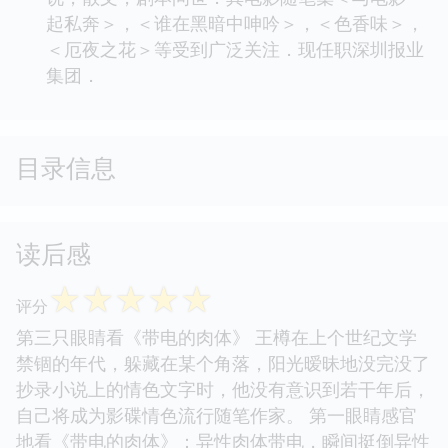
起私奔＞，＜谁在黑暗中呻吟＞，＜色香味＞，
＜厄夜之花＞等受到广泛关注．现任职深圳报业
集团．
目录信息
读后感
☆
☆
☆
☆
☆
评分
第三只眼睛看《带电的肉体》 王樽在上个世纪文学
禁锢的年代，躲藏在某个角落，阳光暧昧地没完没了
抄录小说上的情色文字时，他没有意识到若干年后，
自己将成为影碟情色流行随笔作家。 第一眼睛感官
地看《带电的肉体》：异性肉体带电，瞬间挺倒异性