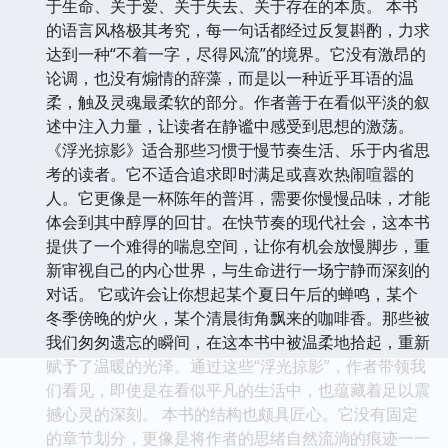
于生命、关于爱、关于失去、关于存在的本质。 本书
的语言风格极其考究，每一句话都经过反复斟酌，力求
达到一种“不着一字，尽得风流”的境界。它没有激昂的
论调，也没有煽情的辞藻，而是以一种近乎耳语的温
柔，触及灵魂最柔软的部分。作者善于在看似平淡的叙
述中注入力量，让读者在静谧中感受到思想的激荡。
《浮光掠影》适合那些习惯于慢节奏生活、乐于内省思
考的读者。它不适合追求即时满足或喜欢热闹喧嚣的
人。它更像是一杯陈年的普洱，需要你慢慢品味，才能
体会到其中醇厚的回甘。在快节奏的现代社会，这本书
提供了一个难得的喘息空间，让你有机会放慢脚步，重
新审视自己的内心世界，与生命进行一场宁静而深刻的
对话。 它或许会让你想起某个夏日午后的蝉鸣，某个
冬季傍晚的炉火，某个清晨街角飘来的咖啡香。那些被
我们匆匆遗忘的瞬间，在这本书中被温柔地拾起，重新
赋予了温暖的光泽。通过这些“浮光掠影”，作者带领我
们看见，即使是在看似平凡的生活中，也蕴藏着足以震
撼心灵的深刻。 本书的结构也颇具匠心。它没有固定
的章节划分，更像是将作者的思绪自然流淌的痕迹一一