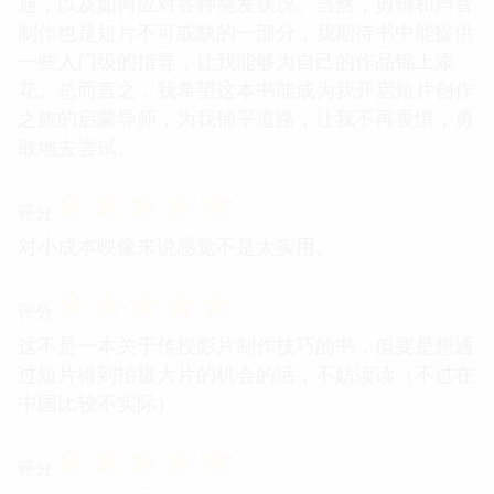
通，以及如何应对各种突发状况。当然，剪辑和声音
制作也是短片不可或缺的一部分，我期待书中能提供
一些入门级的指导，让我能够为自己的作品锦上添
花。总而言之，我希望这本书能成为我开启短片创作
之旅的启蒙导师，为我铺平道路，让我不再畏惧，勇
敢地去尝试。
☆
☆
☆
☆
☆
评分
对小成本映像来说感觉不是太实用。
☆
☆
☆
☆
☆
评分
这不是一本关于传授影片制作技巧的书，但要是想通
过短片得到拍摄大片的机会的话，不妨读读（不过在
中国比较不实际）
☆
☆
☆
☆
☆
评分