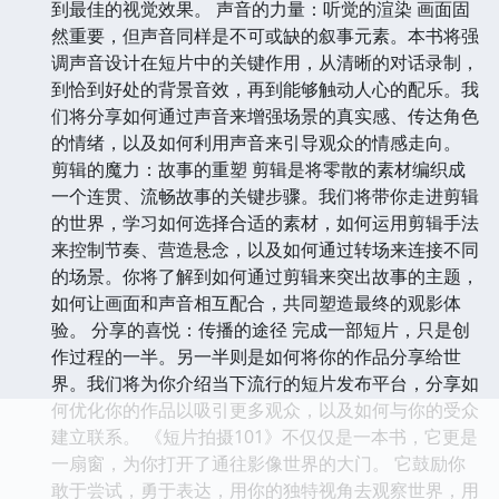
到最佳的视觉效果。 声音的力量：听觉的渲染 画面固
然重要，但声音同样是不可或缺的叙事元素。本书将强
调声音设计在短片中的关键作用，从清晰的对话录制，
到恰到好处的背景音效，再到能够触动人心的配乐。我
们将分享如何通过声音来增强场景的真实感、传达角色
的情绪，以及如何利用声音来引导观众的情感走向。
剪辑的魔力：故事的重塑 剪辑是将零散的素材编织成
一个连贯、流畅故事的关键步骤。我们将带你走进剪辑
的世界，学习如何选择合适的素材，如何运用剪辑手法
来控制节奏、营造悬念，以及如何通过转场来连接不同
的场景。你将了解到如何通过剪辑来突出故事的主题，
如何让画面和声音相互配合，共同塑造最终的观影体
验。 分享的喜悦：传播的途径 完成一部短片，只是创
作过程的一半。另一半则是如何将你的作品分享给世
界。我们将为你介绍当下流行的短片发布平台，分享如
何优化你的作品以吸引更多观众，以及如何与你的受众
建立联系。 《短片拍摄101》不仅仅是一本书，它更是
一扇窗，为你打开了通往影像世界的大门。 它鼓励你
敢于尝试，勇于表达，用你的独特视角去观察世界，用