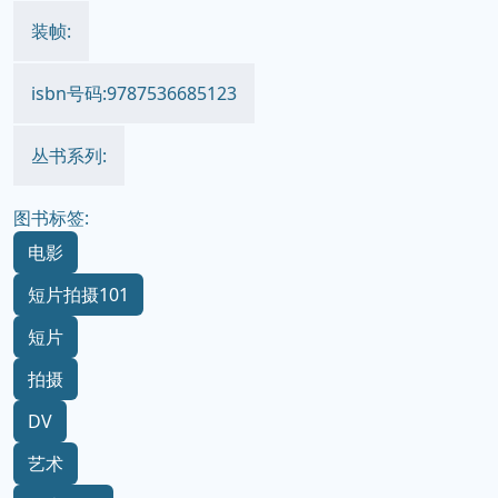
装帧:
isbn号码:9787536685123
丛书系列:
图书标签:
电影
短片拍摄101
短片
拍摄
DV
艺术