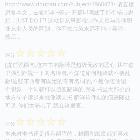
http://www.douban.com/subject/1968473/ 请直接
忽略本文，去看那本书吧~ 开篇即阐述了那个核心思
想：JUST DO IT! 这就是从事影视制作人员与其他职
业从业人员的区别，你不拍片就永远不能叫导演！
然后...
☆
☆
☆
☆
☆
评分
[提前说两句,这本书的翻译是超级无敌的恶心,我在这
里强烈鄙视一下两名译者,不知道如何翻译就不要乱
翻!这些东西都有固定的专有名词的,不是你随便编一
个想象一个词就可以随便翻译的,整本书里大部分的
地方句子读起来就像读天书,翻译软件似的痕迹随处
可见,你们太恶心了,我在这里衷...
☆
☆
☆
☆
☆
评分
本来对本书还是很有期望的，封面和纸质都挺喜欢