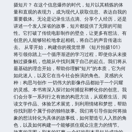
摄短片？ 在这个信息爆炸的时代，短片以其精炼的体
量和直观的表现力，成为现代人获取信息、表达自我的
重要载体。无论是记录生活点滴、分享个人经历，还是
讲述一个发人深省的故事，短片都提供了无限的可能
性。它打破了传统电影制作的壁垒，让更多有想法、有
创意的人能够轻松地拿起相机，将自己的声音传递出
去。 从零开始，构建你的视觉世界 《短片拍摄101》
将引领你踏上一个循序渐进的学习过程，即使你从未接
触过摄像机，也能从中找到属于自己的起点。我们将从
最基础的理念开始，帮助你理解“短片”的本质，它为何
如此迷人，以及它在当今社会扮演的角色。 灵感的火
种：构思与创作 一切伟大的影像作品都始于一个闪耀
的灵感。本书将深入探讨如何捕捉和孵化你的创意。我
们会分享一系列行之有效的构思方法，从观察生活、阅
读文学作品、体验艺术展览，到利用情绪和梦想，帮助
你找到那个属于你的独特故事。我们将引导你如何将抽
象的想法转化为具体的故事线，如何塑造引人入胜的角
色，以及如何构建一个能够抓住观众注意力的情节。
故事的蓝图：剧本的打磨 一个好的剧本是短片成功的