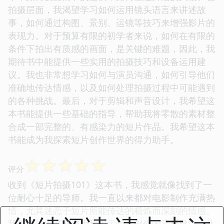
拍摄层面，我渴望学习如何运用镜头语言来讲述故
事，如何通过构图、景别、运镜等技巧来增强影片的
表现力。对于预算有限的初学者来说，如何在有限的
条件下拍出有质感的画面，是关键的难题，因此，我
期待书中能提供一些实用的拍摄技巧和设备运用建
议。我也非常想学习如何与演员沟通，如何引导他们
准确地传达情感，以及如何处理拍摄过程中可能遇到
的各种挑战。最后，对于剪辑和声音设计，我希望这
本书能提供一些基础的指导，帮助我将零散的素材整
合成一部完整的、有感染力的短片作品。我希望这本
书能成为我探索短片创作世界的得力助手。
☆
☆
☆
☆
☆
评分
收到《短片拍摄101》这本书，我感觉就像找到了一
位耐心十足的导师。我一直以来都对电影制作充满热
情，尤其迷恋于短片所能传达的精炼而深刻的情感。
我希望这本书能够为我揭示短片创作的完整脉络，从