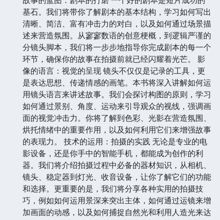
基石。我们将带你了解剧本的基本结构，学习如何写出
清晰、简洁、富有冲击力的对白，以及如何通过场景描
述来营造氛围。从寥寥数语的创意梗概，到逻辑严谨的
分镜头脚本，我们将一步步地指导你完成剧本的每一个
环节，确保你的故事在拍摄前就已经闪耀着光芒。 影
像的语言：视觉的呈现 镜头不仅仅是记录的工具，更
是表达思想、传递情感的画笔。本书将深入讲解如何运
用镜头语言来讲述故事。我们会探讨构图的原则，学习
如何通过景别、角度、运动来引导观众的视线，强调画
面的视觉冲击力。你将了解到色彩、光影在营造氛围、
烘托情绪中的重要作用，以及如何利用它们来增强故事
的表现力。 技术的运用：拍摄的实践 无论是专业的电
影设备，还是你手中的智能手机，都能成为创作的利
器。我们将介绍拍摄过程中必备的器材知识，从相机、
镜头、稳定器到灯光、收音设备，让你了解它们的功能
和选择。更重要的是，我们将分享各种实用的拍摄技
巧，例如如何运用景深来突出主体，如何通过运镜来增
加画面的动感，以及如何捕捉自然光和利用人造光来达