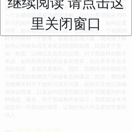
继续阅读 请点击这
最开始那个灵光一闪的想法，到最后成型的作品，每
一个步骤都能够被清晰地讲解。我特别希望能从书中
里关闭窗口
学习到如何构思一个引人入胜的短片剧本，如何设置
冲突，如何塑造鲜活的人物，以及如何在一个有限的
时长内讲好一个故事。在视觉呈现方面，我渴望了解
如何运用镜头语言来表达情感和氛围，比如关于景
别、构图、运镜以及色彩的运用。对于我这样的新手
来说，如何利用有限的设备和预算，拍出具有专业水
准的画面，是极其重要的。因此，我期待书中能提供
一些实用的拍摄技巧和设备选择建议。此外，我也希
望能够学到关于如何与演员沟通，如何引导他们准确
地传达情感，以及如何处理拍摄过程中可能遇到的各
种挑战。最后，关于剪辑和声音设计，我希望这本书
能提供一些基础的指导，让我的短片作品更加完整和
动人。
☆
☆
☆
☆
☆
评分