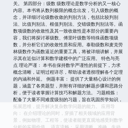
关。 第四部分：级数 级数理论是数学分析的又一核心
内容。本书将从数列极限的概念出发，引入级数的概
念，并详细讨论级数收敛的判别方法，包括比较判别
法、比值判别法、根值判别法、交错级数判别法等。函
数项级数的收敛性及其一致收敛性是本部分的重要内
容，我们将探讨幂级数、傅里叶级数等特殊函数项级
数，并分析它们的收敛性质和应用。泰勒级数和麦克劳
林级数作为函数逼近的重要工具，将被详细讲解，并展
示其在近似计算和数学建模中的广泛应用。 特色与亮
点 理论严谨： 本书在保持数学严谨性的前提下，力求
概念清晰，证明过程详尽，帮助读者透彻理解各个定理
的内涵和外延。 例题丰富： 提供了大量精心设计的例
题，涵盖了各类题型，并附有详细的解题步骤和思路分
析，便于读者掌握计算技巧和解题方法。 习题精炼：
配备了大量不同难度级别的习题，旨在巩固所学知识，
拓展思维，提升解决复杂数学问题的能力。 应用导
向： 在介绍理论的同时，穿插了相关领域的应用背
景，例如物理、工程等，使读者能更直观地感受到数学
分析的实用价值。 语言流畅： 采用清晰、准确、生动