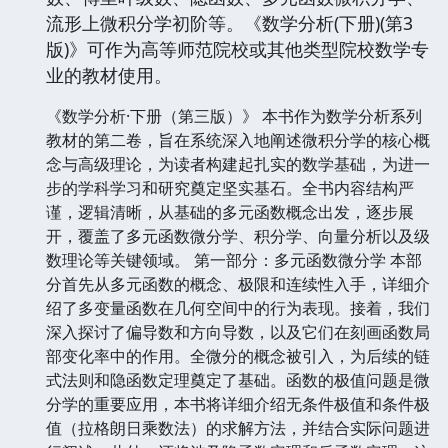
流形上微积分学初阶等。《数学分析(下册)(第3
版)》可作为高等师范院校或其他类型院校数学专
业的教材使用。
《数学分析·下册（第三版）》 本书作为数学分析系列
教材的第二卷，旨在系统深入地阐述微积分学的核心概
念与高级理论，为读者构建起扎实的数学基础，为进一
步的学科学习和研究奠定坚实基石。全书内容结构严
谨，逻辑清晰，从基础的多元函数概念出发，逐步展
开，覆盖了多元函数微分学、积分学、向量分析以及级
数理论等关键领域。 第一部分：多元函数微分学 本部
分首先从多元函数的概念、极限和连续性入手，详细介
绍了多变量函数在几何空间中的行为表现。接着，我们
深入探讨了偏导数和方向导数，以及它们在刻画函数局
部变化率中的作用。全微分的概念被引入，为后续的链
式法则和隐函数定理奠定了基础。函数的极值问题是微
分学的重要应用，本书将详细介绍无条件极值和条件极
值（拉格朗日乘数法）的求解方法，并结合实际问题进