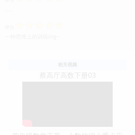
……
☆
☆
☆
☆
☆
评分
一种思维上的训练ing~
相关视频
蔡高厅高数下册03