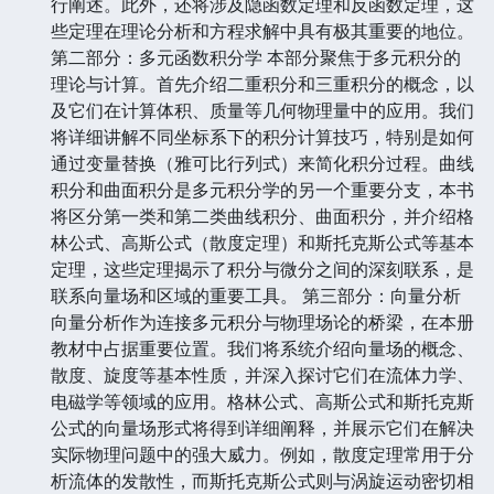
行阐述。此外，还将涉及隐函数定理和反函数定理，这
些定理在理论分析和方程求解中具有极其重要的地位。
第二部分：多元函数积分学 本部分聚焦于多元积分的
理论与计算。首先介绍二重积分和三重积分的概念，以
及它们在计算体积、质量等几何物理量中的应用。我们
将详细讲解不同坐标系下的积分计算技巧，特别是如何
通过变量替换（雅可比行列式）来简化积分过程。曲线
积分和曲面积分是多元积分学的另一个重要分支，本书
将区分第一类和第二类曲线积分、曲面积分，并介绍格
林公式、高斯公式（散度定理）和斯托克斯公式等基本
定理，这些定理揭示了积分与微分之间的深刻联系，是
联系向量场和区域的重要工具。 第三部分：向量分析
向量分析作为连接多元积分与物理场论的桥梁，在本册
教材中占据重要位置。我们将系统介绍向量场的概念、
散度、旋度等基本性质，并深入探讨它们在流体力学、
电磁学等领域的应用。格林公式、高斯公式和斯托克斯
公式的向量场形式将得到详细阐释，并展示它们在解决
实际物理问题中的强大威力。例如，散度定理常用于分
析流体的发散性，而斯托克斯公式则与涡旋运动密切相