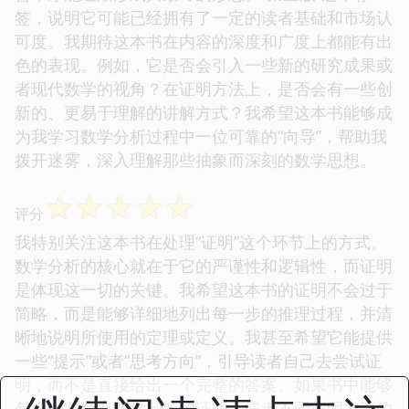
签，说明它可能已经拥有了一定的读者基础和市场认
可度。我期待这本书在内容的深度和广度上都能有出
色的表现。例如，它是否会引入一些新的研究成果或
者现代数学的视角？在证明方法上，是否会有一些创
新的、更易于理解的讲解方式？我希望这本书能够成
为我学习数学分析过程中一位可靠的“向导”，帮助我
拨开迷雾，深入理解那些抽象而深刻的数学思想。
☆
☆
☆
☆
☆
评分
我特别关注这本书在处理“证明”这个环节上的方式。
数学分析的核心就在于它的严谨性和逻辑性，而证明
是体现这一切的关键。我希望这本书的证明不会过于
简略，而是能够详细地列出每一步的推理过程，并清
晰地说明所使用的定理或定义。我甚至希望它能提供
一些“提示”或者“思考方向”，引导读者自己去尝试证
明，而不是直接给出一个完整的答案。如果书中能够
包含一些经典数学问题的证明，或者不同证明方法的