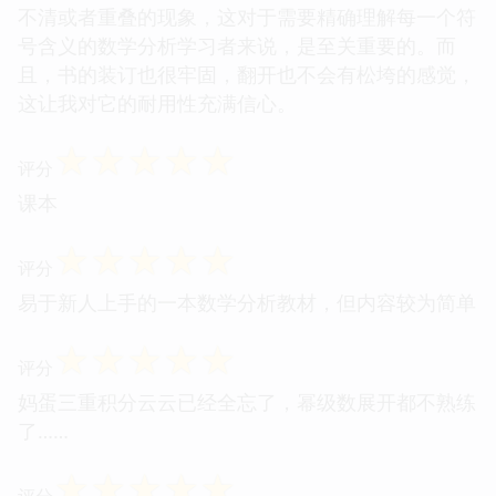
不清或者重叠的现象，这对于需要精确理解每一个符
号含义的数学分析学习者来说，是至关重要的。而
且，书的装订也很牢固，翻开也不会有松垮的感觉，
这让我对它的耐用性充满信心。
☆
☆
☆
☆
☆
评分
课本
☆
☆
☆
☆
☆
评分
易于新人上手的一本数学分析教材，但内容较为简单
☆
☆
☆
☆
☆
评分
妈蛋三重积分云云已经全忘了，幂级数展开都不熟练
了……
☆
☆
☆
☆
☆
评分