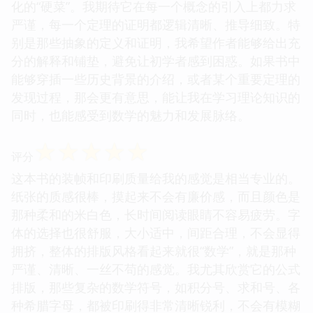
化的“硬菜”。我期待它在每一个概念的引入上都力求
严谨，每一个定理的证明都逻辑清晰、推导细致。特
别是那些抽象的定义和证明，我希望作者能够给出充
分的解释和铺垫，避免让初学者感到困惑。如果书中
能够穿插一些历史背景的介绍，或者某个重要定理的
发现过程，那会更有意思，能让我在学习理论知识的
同时，也能感受到数学的魅力和发展脉络。
☆
☆
☆
☆
☆
评分
这本书的装帧和印刷质量给我的感觉是相当专业的。
纸张的质感很棒，摸起来不会有廉价感，而且颜色是
那种柔和的米白色，长时间阅读眼睛不容易疲劳。字
体的选择也很舒服，大小适中，间距合理，不会显得
拥挤，整体的排版风格看起来就很“数学”，就是那种
严谨、清晰、一丝不苟的感觉。我尤其欣赏它的公式
排版，那些复杂的数学符号，如积分号、求和号、各
种希腊字母，都被印刷得非常清晰锐利，不会有模糊