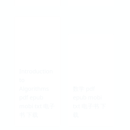
Introduction
to
Algorithms
数学 pdf
pdf epub
epub mobi
mobi txt 电子
txt 电子书 下
书 下载
载