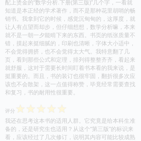
配上烫金的“数学分析.下册(第三版)”几个字，一看就
知道是本正经的学术著作，而不是那种花里胡哨的畅
销书。我拿到它的时候，感觉沉甸甸的，这厚度，就
让人有点望而却步，但仔细想想，数学分析嘛，本来
就不是一朝一夕能啃下来的东西。书页的纸张质量不
错，摸起来挺细腻的，印刷也清晰，字体大小适中，
不会觉得拥挤，也不会觉得太大气。我特意翻了几
页，看到那些公式和定理，排列得整整齐齐，看起来
就舒服，这对于需要长时间盯着书本看的我来说，是
挺重要的。而且，书的装订也很牢固，翻折很多次应
该也不会散架，这一点值得称赞，毕竟经常需要查找
和复习，书的耐用性很重要。
☆
☆
☆
☆
☆
评分
我还在思考这本书的适用人群。它究竟是给本科生准
备的，还是研究生也适用？从这个“第三版”的标识来
看，应该经过了几次修订，说明其内容可能比较成熟