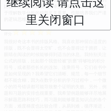
继续阅读 请点击这
比较，那就更具价值了。毕竟，掌握证明的技巧，对
于理解数学分析的精髓至关重要，也能培养我们严谨
里关闭窗口
的逻辑思维能力。
☆
☆
☆
☆
☆
评分
我很好奇这本书的排版风格。我喜欢那种留白适度的
排版，既不会显得太空旷，也不会显得过于拥挤，让
眼睛在阅读的时候能够得到适当的休息。我特别关注
公式的排版，比如那个我曾经被“折磨”得够呛的积分
符号，或者那些长长的连加、连乘符号，它们在书中
是如何呈现的？我希望它们清晰、规范，每一个细节
都不能含糊，因为在数学分析的学习过程中，一个微
小的符号错误都可能导致整个证明的失败。另外，例
题和习题的安排也很重要。我希望例题能够详尽地展
示解题思路和技巧，而习题则能够覆盖知识点的各个
方面，难度梯度也比较合理，从易到难，循序渐进，