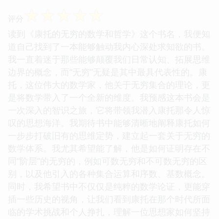
☆
☆
☆
☆
☆
评分
读到《康托的无穷的数学和哲学》这个书名，我便知
道自己找到了一本能够触动我内心深处求知欲的书。
我一直着迷于那些能够颠覆我们日常认知、拓展思维
边界的概念，而“无穷”无疑是其中最具代表性的。康
托，这位伟大的数学家，他关于无穷集合的理论，更
是将数学带入了一个全新的维度。我预感这本书会是
一次深入的智识之旅，它将带领我潜入康托那令人惊
叹的思想海洋。我期待书中能够清晰地阐释康托如何
一步步打破旧有的思维定势，建立起一套关于无穷的
数学体系。我尤其希望能了解，他是如何证明存在不
同“阶层”的无穷的，例如可数无穷和不可数无穷的区
别，以及他引入的各种集合运算和序数、基数概念。
同时，我希望书中不仅仅是纯粹的数学论证，更能穿
插一些历史的视角，让我们看到康托在那个时代所面
临的学术挑战和个人挣扎，理解一位思想家如何坚持