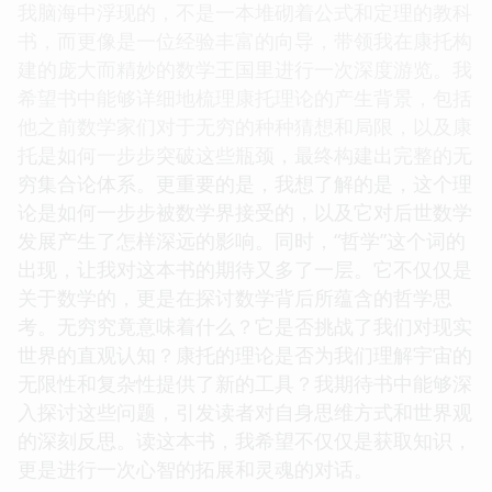
我脑海中浮现的，不是一本堆砌着公式和定理的教科
书，而更像是一位经验丰富的向导，带领我在康托构
建的庞大而精妙的数学王国里进行一次深度游览。我
希望书中能够详细地梳理康托理论的产生背景，包括
他之前数学家们对于无穷的种种猜想和局限，以及康
托是如何一步步突破这些瓶颈，最终构建出完整的无
穷集合论体系。更重要的是，我想了解的是，这个理
论是如何一步步被数学界接受的，以及它对后世数学
发展产生了怎样深远的影响。同时，“哲学”这个词的
出现，让我对这本书的期待又多了一层。它不仅仅是
关于数学的，更是在探讨数学背后所蕴含的哲学思
考。无穷究竟意味着什么？它是否挑战了我们对现实
世界的直观认知？康托的理论是否为我们理解宇宙的
无限性和复杂性提供了新的工具？我期待书中能够深
入探讨这些问题，引发读者对自身思维方式和世界观
的深刻反思。读这本书，我希望不仅仅是获取知识，
更是进行一次心智的拓展和灵魂的对话。