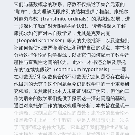
它们与基数概念的联系。序数不仅描述了集合元素的
“顺序”，也为理解无限序列的结构提供了框架。康托尔
对超穷序数（transfinite ordinals）的系统性发展，进
一步深化了我们对无限结构的认识。 读者将深入了解
康托尔如何面对来自数学界，尤其是克罗内克
（Leopold Kronecker）等人的尖锐批评，以及这些批
评如何促使他更严谨地论证和辩护自己的观点。本书将
分析这些争论的哲学根源，以及它们如何揭示了数学严
谨性与直观性之间的张力。 此外，本书还会触及康托
尔的“连续统假设”（continuum hypothesis）——即
在可数无穷和实数集合的不可数无穷之间是否存在着其
他级别的无穷？这个问题至今仍是数学中的一个重要研
究领域。虽然康托尔本人未能证明或证伪它，但他的工
作为后来的数学家们提供了探索这一深刻问题的基础。
通过对康托尔工作的细致梳理和分析，本书旨在呈现一
个清晰、深刻且富有启发性的图景：康托尔的集合论不
仅是数学史上的一个里程碑，更是人类思想史上一次关
于“无限”概念的伟大飞跃，它重塑了我们理解世界和知
识的框架。本书适合对数学基础、哲学逻辑以及思想史