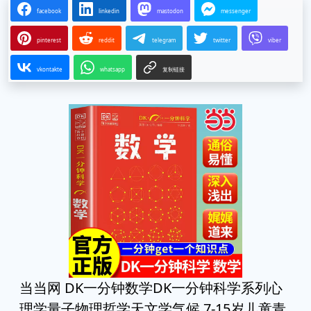
facebook
linkedin
mastodon
messenger
pinterest
reddit
telegram
twitter
viber
vkontakte
whatsapp
复制链接
当当网 DK一分钟数学DK一分钟科学系列心
理学量子物理哲学天文学气候 7-15岁儿童青