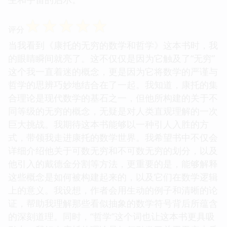
☆
☆
☆
☆
☆
评分
当我看到《康托的无穷的数学和哲学》这本书时，我
的眼睛瞬间就亮了。这不仅仅是因为它触及了“无穷”
这个我一直着迷的概念，更是因为它将数学的严谨与
哲学的思辨巧妙地结合在了一起。我知道，康托的集
合理论是现代数学的基石之一，但他所构建的关于不
同等级的无穷的概念，无疑是对人类直观理解的一次
巨大挑战。我期待这本书能够以一种引人入胜的方
式，带领我走进康托的数学世界。我希望书中不仅会
详细介绍他关于可数无穷和不可数无穷的划分，以及
他引入的戴德金分割等方法，更重要的是，能够解释
这些概念是如何被构建起来的，以及它们在数学逻辑
上的意义。我设想，作者会用生动的例子和清晰的论
证，帮助我理解那些看似抽象的数学符号背后所蕴含
的深刻道理。同时，“哲学”这个词也让这本书更具吸