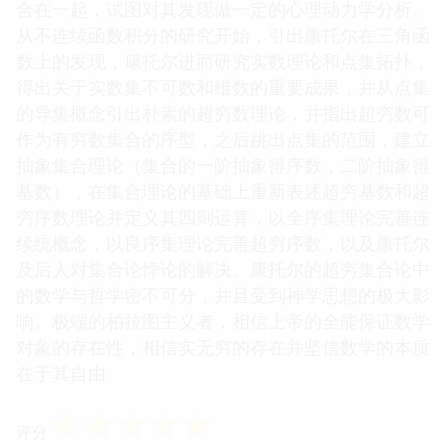
合在一起，试图对其发现做一定的心理动力学分析。
从不连续函数积分的研究开始，引出康托尔在三角函
数上的发现，康托尔进而研究实数理论和点集拓扑，
得出关于实数集不可数和维数的重要成果，并从点集
的导集概念引出朴素的超穷数理论，并指出超穷数可
作为有穷数集合的序型，之后跳出点集的范围，建立
抽象集合理论（集合的一阶抽象得序数，二阶抽象得
基数），在集合理论的基础上重新表述超穷基数和超
穷序数理论并定义其四则运算，以全序集理论完善连
续统概念，以良序集理论完善超穷序数，以及康托尔
及后人对集合论悖论的解决。康托尔的超穷集合论中
的数学与哲学密不可分，并且受到神学思想的极大影
响。极端的柏拉图主义者，相信上帝的全能保证数学
对象的存在性，相信实无穷的存在并坚信数学的本质
在于其自由
☆
☆
☆
☆
☆
评分