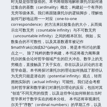
时无疑是惊世骇俗的。本书将细致地解析康托尔如何通
过集合的基数（cardinality）概念，构建起一个有序的
无穷等级体系。我们将跟随康托尔的逻辑脚步，理解他
如何巧妙地运用一一对应（one-to-one
correspondence）的方法来比较集合的大小，从而揭
示出可数无穷（countable infinity）与不可数无穷
（uncountable infinity）之间的根本区别。例如，实
数集合的不可数性，以及其基数通常被记作
$mathfrak{c}$或$2^{aleph_0}$，将是本书讨论的重
点之一。 除了纯粹的数学构建，本书还将着力阐释康
托尔的集合论对哲学领域产生的巨大冲击。数学上的无
穷概念，直接触及了关于实在、存在以及认识论的古老
哲学命题。本书将探讨康托尔的理论如何挑战了那些认
为无穷只能是潜在的（potential infinity）观点，转而
拥抱实际的（actual infinity）可能性。我们还会考察
当时哲学家和数学家们对康托尔理论的反应，包括对其
“创造”不同无穷的指责，以及这些争论如何映射出当时
哲学界对于数学实在的根本分歧。 本书还将审视康托
尔关于“序数”（ordinal numbers）的早期工作，以及