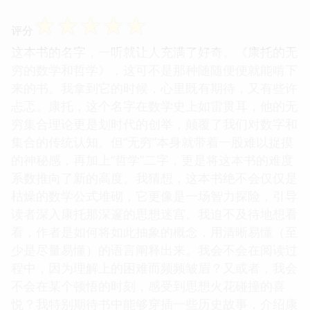
☆
☆
☆
☆
☆
评分
这本书的名字，一听就让人充满了好奇。《康托的无
穷的数学和哲学》，这可不是那种随随便便就能啃下
来的书。我拿到它的时候，心里既有期待，又有些许
忐忑。康托，这个名字在数学史上如雷贯耳，他的无
穷集合理论更是划时代的创举，颠覆了我们对数字和
集合的传统认知。但“无穷”本身就带着一股难以捉摸
的神秘感，再加上“哲学”二字，更是将这本书的难度
系数推向了新的高度。我猜想，这本书绝不会仅仅是
枯燥的数学公式堆砌，它更像是一场智力探险，引导
读者深入康托那深邃的思想迷宫。我迫不及待地想看
看，作者是如何将如此抽象的概念，用清晰易懂（至
少是尽量易懂）的语言阐释出来。我会不会在阅读过
程中，因为理解上的困难而频频皱眉？又或者，我会
不会在某个顿悟的时刻，感受到思想火花碰撞的喜
悦？我特别期待书中能够穿插一些历史故事，介绍康