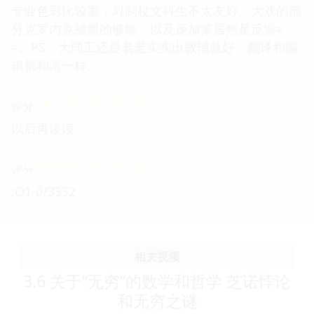
专业色彩比较重，对制杖文科生不太友好。大戏的部
分克罗内克被黑的够惨，以及庞加莱居然是反派=
=。PS：大理工还是老老实实出教辅就好，翻译和编
辑都和渣一样。
☆
☆
☆
☆
☆
评分
以后再读读.
☆
☆
☆
☆
☆
评分
:O1-0/3352
相关视频
3.6 关于“无穷”的数学和哲学 芝诺悖论
和无穷之谜