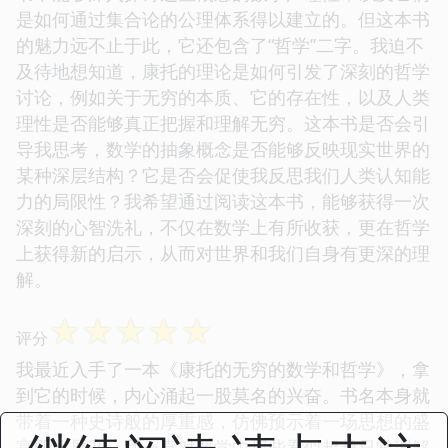
是如何通过集合论的公理体系得以建立的。但这本书
的魅力远不止于此，它还包含了“哲学”二字。我迫不
及待地想知道，康托的理论是如何引发了深刻的哲学
讨论，例如关于无穷的本质、它的存在性，以及人类
理性是否能够真正把握和理解无穷。这本书是否会引
导我思考，数学的抽象概念是否能够反映现实世界的
某种深层结构？它是否会促使我反思我们人类认知能
力的局限性？我希望通过阅读这本书，能够获得一次
深刻的心智洗礼，不仅在数学上有所收获，更在哲学
上获得新的启示，从而对世界和我们自身有更深的理
解。
☆
☆
☆
☆
☆
评分
我最近入手了一本《康托的无穷的数学和哲学》，拿
到它的时候，内心涌起一股莫名的兴奋。书名本身就
带着一种史诗般的厚重感，仿佛预示着一场思想的盛
宴即将展开。我一直对数学中那些看似超越日常理解