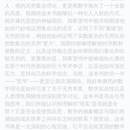
人，他的无穷集合理论，更是将数学推向了一个全新
的高度。我期待这本书能够以一种引人入胜的方式，
揭开康托思想的神秘面纱。我希望书中能详细阐述他
如何巧妙地运用集合论的语言，证明了不同“量级”的
无穷的存在，例如他如何证明了实数集合的无穷比自
然数集合的无穷“更大”。我期待能够理解他对序数和
基数的定义，以及这些概念是如何帮助我们量化和比
较无穷的。更重要的是，我希望书中能够描绘出康托
在那个时代所面临的巨大学术争议，以及他如何顶住
压力，坚持自己的科学信念。当然，这本书的另一半
——“哲学”——更是让我充满期待。我好奇康托的数
学理论是如何引发了关于无穷本质、数学实在性以及
人类理性局限性的深刻哲学讨论。这本书是否会引导
我思考，我们所能认识和理解的“现实”是否就是全
部？它是否会促使我反思，数学的抽象概念与我们所
感知的现实世界之间存在怎样的联系？我坚信，这本
书将是一次深刻的心智启迪，它不仅会拓宽我的数学