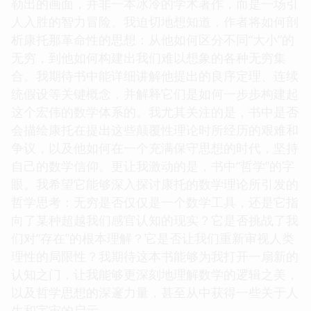
勒出的画面，并非一本冰冷的学术著作，而是一场引
人入胜的智力冒险。我迫切地想知道，作者将如何剖
析康托那革命性的思想：从他如何区分不同“大小”的
无穷，到他如何构建出我们难以想象的各种无穷集
合。我期待书中能详细讲解他提出的良序定理、连续
统假设等关键概念，并解释它们是如何一步步构建起
这个宏伟的数学体系的。我尤其关注的是，书中是否
会描绘康托在提出这些颠覆性理论时所经历的艰难和
争议，以及他如何在一个充满保守思想的时代，坚持
自己的数学信仰。更让我激动的是，书中“哲学”的字
眼。我希望它能够深入探讨康托的数学理论所引发的
哲学思考：无穷是否仅仅是一个数学工具，还是它指
向了某种超越我们感官认知的现实？它是否挑战了我
们对“存在”的根本理解？它是否让我们重新审视人类
理性的局限性？我期待这本书能够为我打开一扇新的
认知之门，让我能够更深刻地理解数学的逻辑之美，
以及哲学思想的深邃力量，甚至从中获得一些关于人
生和宇宙的启示。