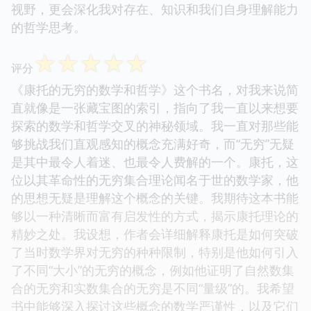
视野，更会深化我对存在、知识和我们自身理解能力
的哲学思考。
☆
☆
☆
☆
☆
评分
《康托的无穷的数学和哲学》这个书名，对我来说简
直就像是一张藏宝图的索引，指向了我一直以来想要
探索的数学和哲学交叉的神秘领域。我一直对那些能
够挑战我们直观感知的概念充满好奇，而“无穷”无疑
是其中最令人着迷、也最令人费解的一个。康托，这
位以其革命性的无穷集合理论闻名于世的数学家，他
的思想无疑是理解这个概念的关键。我期待这本书能
够以一种清晰而富有启发性的方式，揭示康托理论的
精妙之处。我设想，作者会详细解释康托是如何突破
了当时数学界对无穷的种种限制，特别是他如何引入
了不同“大小”的无穷的概念，例如他证明了自然数集
合的无穷和实数集合的无穷是不同“量级”的。我希望
书中能够深入探讨这些概念的数学严谨性，以及它们