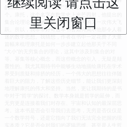
继续阅读 请点击这
的概念深感兴趣，而“无穷”无疑是其中最具魅力的一
个。康托，这个名字在数学史上光芒四射，他提出的
里关闭窗口
集合论理论更是被誉为人类理性思考的又一次伟大飞
跃。所以，我非常好奇这本书会如何揭示他那令人着
迷的数学思想。我猜想，作者在书中一定花费了大量
篇幅来梳理康托是如何一步步建立起他那关于不同
“大小”的无穷集合的理论，这其中涉及到集合的对
等、幂集等核心概念，而这些概念的引入，无疑是颠
覆性的。我尤其期待书中能够生动地描绘康托在学术
界受到质疑和排挤的经历，一个伟大的思想往往伴随
着巨大的阻力，了解这些历史细节，能让我们更深刻
地理解康托的伟大和坚持。当然，更让我期待的是书
中对于“哲学”的探讨。数学本身就是哲学的延伸，而
无穷更是连接着我们对存在、宇宙和认知的最深层思
考。这本书是否会引导我们去思考，无穷是否仅仅是
一个数学符号，还是它指向了我们无法完全把握的现
实本质？它是否会对我们的逻辑思维、甚至是人生哲