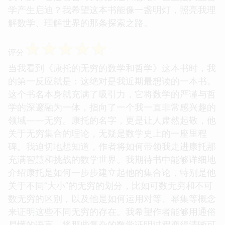
学产生启迪？我希望这本书能像一盏明灯，照亮我理
解数学、理解世界的那条探索之路。
☆
☆
☆
☆
☆
评分
当我看到《康托的无穷的数学和哲学》这本书时，我
的第一反应就是：这绝对是我近期最想读的一本书。
这个书名本身就充满了吸引力，它将数学的严谨与哲
学的深邃融为一体，指向了一个我一直非常感兴趣的
领域——无穷。康托的名字，更是让人肃然起敬，他
关于无穷集合的理论，无疑是数学史上的一座里程
碑。我迫切地想知道，作者将如何带领我走进康托那
充满智慧和挑战的数学世界。我期待书中能够详细地
介绍康托是如何一步步建立起他的集合论，特别是他
关于不同“大小”的无穷的划分，比如可数无穷和不可
数无穷的区别，以及他是如何运用对等、幂集等概念
来证明这些不同无穷的存在。我希望作者能够用通俗
易懂的语言，将那些复杂的数学证明过程变得清晰可