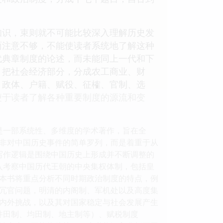
知识，束则就不可能比较深入理解历史发
面注意不够，不能使读者系统地了解这种
代典章制度的论述，而未能同上一代和下
。把社会经济部分，分成农工商业、财
、政体、户籍、赋役、征榷、官制、选
便于读者了解各种重要制度的源流和变
是一部系统性、多维度的学术著作，旨在全
非对中国历史事件的简单罗列，而是着重于从
写作逻辑是围绕中国历史上形成并不断调整的
入考察中国历代王朝的中央集权体制，包括皇
本书将重点分析不同时期政治制度的特点，例
冗官问题，明清的内阁制、军机处以及高度集
内外挑战，以及其对国家稳定与社会发展产生
井田制、均田制、地主制等）、赋税制度