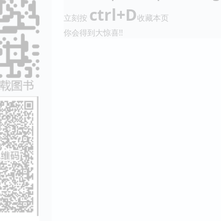
ctrl+D
立刻按
收藏本页
你会得到大惊喜!!