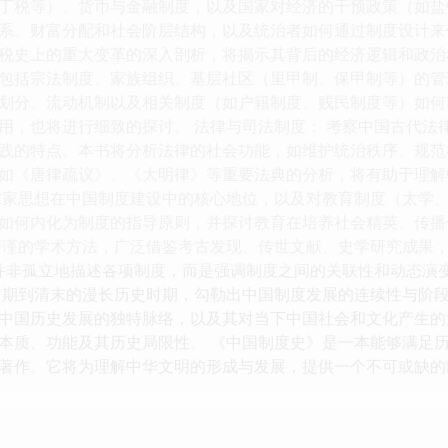
丁税等）、货币与金融制度，以及国家对经济的干预政策（如盐
系、财富分配和社会阶层结构，以及统治者如何通过制度设计来
税史上的重大变革的深入剖析，将揭示其背后的经济逻辑和政治考
包括宗法制度、家族组织、基层社区（里甲制、保甲制等）的管
划分、流动机制以及相关制度（如户籍制度、贱民制度等）如何
用，也将进行细致的探讨。 法律与司法制度： 考察中国古代法
践的特点。本书将分析法律的社会功能，如维护统治秩序、规范社
如《唐律疏议》、《大明律》等重要法典的分析，将有助于理解
儒家思想在中国制度建设中的核心地位，以及对教育制度（太学
如何内化为制度的指导原则，并探讨教育在培养社会精英、传播价
严谨的学术方法，广泛借鉴考古发现、传世文献、史学研究成果
 并非孤立地描述各项制度，而是强调制度之间的关联性和动态演
时期到清末的漫长历史时期，勾勒出中国制度发展的连续性与阶段
中国历史发展的独特脉络，以及其对当下中国社会和文化产生的深
本质、功能及其历史局限性。 《中国制度史》是一本能够满足
著作。它将为理解中华文明的形成与发展，提供一个不可或缺的