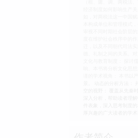
（租、庸、调、两税法、
经济制度如何影响生产关
如，对两税法这一中国赋
本构成单位和管理模式，
审视不同时期社会阶层的
度在维护社会秩序中的作
迁，以及不同朝代司法实
德、礼制之间的关系。对
文化与教育制度： 探讨
响。本书将分析文化思想
谨的学术视角： 本书以
景。 动态的分析方法：
空的视野： 覆盖从先秦
深入分析，帮助读者理解
件表象，深入思考制度的
厚兴趣的广大读者的学术
作者简介