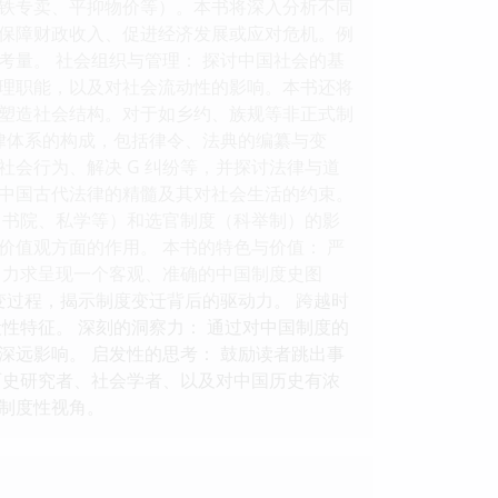
铁专卖、平抑物价等）。本书将深入分析不同
保障财政收入、促进经济发展或应对危机。例
量。 社会组织与管理： 探讨中国社会的基
理职能，以及对社会流动性的影响。本书还将
塑造社会结构。对于如乡约、族规等非正式制
律体系的构成，包括律令、法典的编纂与变
会行为、解决 G 纠纷等，并探讨法律与道
中国古代法律的精髓及其对社会生活的约束。
、书院、私学等）和选官制度（科举制）的影
值观方面的作用。 本书的特色与价值： 严
，力求呈现一个客观、准确的中国制度史图
变过程，揭示制度变迁背后的驱动力。 跨越时
性特征。 深刻的洞察力： 通过对中国制度的
远影响。 启发性的思考： 鼓励读者跳出事
历史研究者、社会学者、以及对中国历史有浓
制度性视角。