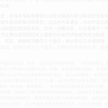
的论述。
历史，必须具僃各種重要社会经济制度和政治制度的系统
可能作系统的探讨和研究。过去的许多通史，往往对这方
政治制度的源流和变化。过去一些断代史，往往着重于一
本书主要论述我国历史上重要的社会经济制度和政治制度
服、宫室、婚姻和宗教等八个题目；政治部分又分成国体
个题目。这样分成十七个题目，作概括而系统的论述，很
析中国历代政治、经济、社会组织演变的书籍。 《中国制度史》
至今一系列核心制度的起源、发展、演变及其相互影响。本书并
国社会运行的内在逻辑和结构性变化。 核心内容聚焦： 本书的
心内容主要体现在以下几个方面： 政治制度的传承与革新： 深
管理（科举制、察举制等）、地方行政区划的设置与权力分配。
的博弈，隋唐的三省六部制与均田制的结合，宋代的文官政治与
些制度的详细梳理，展现中国政治权力结构如何演化，如何应对
的演变与调控： 关注中国古代经济的基本形态，包括土地制度（