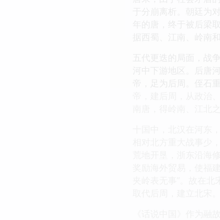
于分崩离析。朝廷为
年的唐，终于被后梁取
据西蜀、江南、岭南
五代更迭的局面，战
河中下游地区。后唐
帝，足为后周。侄石重
帝，建后周，从政治
南唐，得岭南、江北
十国中，北汉在河东
相对北方重大战事少，
荒地开垦，浙东沿海
奖励海外贸易，使福建
夹岭表无事”。故在北
取代后周，建立北宋
《话说中国》作为融