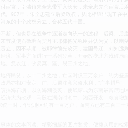
对付宦官，引藩镇朱全忠带军入长安，朱全忠先杀宦官后
代。907年，朱全忠建立后梁政权，从此相继出现了在中
和河东的十个政权分立，合称五代十国。
争不断，但也是在战争中逐渐走向统一的过程。后梁、后
河东节度使石敬瑭向契丹主耶律德光称臣并认为父，以幽
贵立，因不恭顺，被耶律德光攻灭，建国号辽。刘知远则
、经济、军事方面进行一系列改革，开始改变北方残破局
之地。复攻辽，收复莫、瀛、易三州之地。
，地瘠民贫，以十二州之地，亡国时仅三万余户，约为盛
政局亦相对安定。前、后蜀注意兴修水利，“广事耕垦”
修筑捍海石塘，以防海潮侵袭，使钱塘成为东南最富庶地
经济大为改观。马殷在湖南时湘中、湘西开发，粮食增加
宋统一时，华北地区约有一百万户，而南方已有二百三十万
。
故事体的文本阅读、精彩细腻的图片鉴赏、便捷实用的检