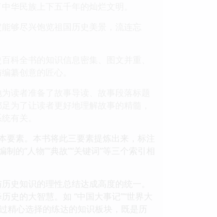
了中华民族上下五千年的灿烂文明。
定能够尽兴饱览祖国历史美景，流连忘
史百科全书的知识信息密集、图文并重、
与编纂创意的匠心。
地为读者准备了故事导读、故事段落标题
都足为了让读者更好地理解故事的精髓，
系统有关。
基本要素。本书将此三要素提炼出来，标注
的“人物”“典故”“关键词”等三个索引相
与历史知识的理性总结达成高度的统一。
史的大智慧。如 “中国大事记”“世界大
经过精心选择的练达的知识板块，既是历