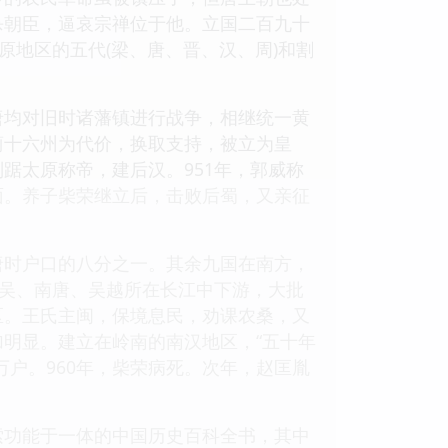
杀朝臣，逼哀宗禅位于他。立国二百九十
原地区的五代(梁、唐、晋、汉、周)和割
唐均对旧时诸藩镇进行战争，相继统一黄
蓟十六州为代价，换取支持，被立为皇
踞太原称帝，建后汉。951年，郭威称
面。养子柴荣继立后，击败后蜀，又亲征
唐时户口的八分之一。其余九国在南方，
。吴、南唐、吴越所在长江中下游，大批
区。王氏主闽，保境息民，劝课农桑，又
明显。建立在岭南的南汉地区，“五十年
户。960年，柴荣病死。次年，赵匡胤
索功能于一体的中国历史百科全书，其中