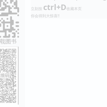
ctrl+D
立刻按
收藏本页
你会得到大惊喜!!