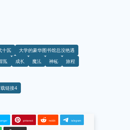
代十国
大学的豪华图书馆总没艳遇
冒险
成长
魔法
神秘
旅程
下载链接4
senger
pinterest
reddit
telegram