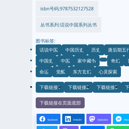
isbn号码:9787532127528
丛书系列:话说中国系列丛书
图书标签:
话说中国
中国历史
历史
唐后期五
中国史
中国
家中藏书
奇幻
命运
觉醒
东方玄幻
心灵探索
下载链接1
下载链接2
下载链接3
下载链接在页面底部
facebook
linkedin
mastodon
mes