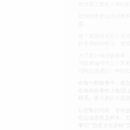
包含着无数令人神往
如同游览名山大川离
返。
整个版面构成充分体
检索便捷的特点，使
为了更好地理解故事
与故事编号等三个重
同时让读者以一种轻
在每一则故事中，都含
在每则故事的上角(加
联系。索引的巨大信
以密集的信息，弥补
它让读者既见树木，又
事记”“历史文化百科