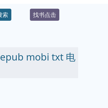
搜索
找书点击
ub mobi txt 电