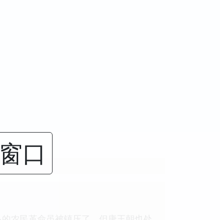
闭窗口
多的农民革命虽被镇压了，但唐王朝也处