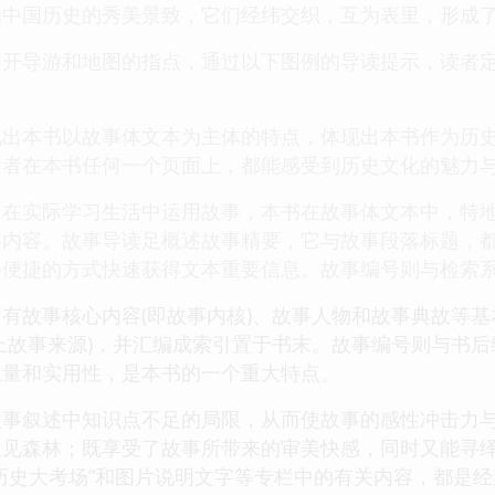
的中国历史的秀美景致，它们经纬交织，互为表里，形成
不开导游和地图的指点，通过以下图例的导读提示，读者
现出本书以故事体文本为主体的特点，体现出本书作为历
读者在本书任何一个页面上，都能感受到历史文化的魅力
，在实际学习生活中运用故事，本书在故事体文本中，特
要内容。故事导读足概述故事精要，它与故事段落标题，
松便捷的方式快速获得文本重要信息。故事编号则与检索
有故事核心内容(即故事内核)、故事人物和故事典故等
上故事来源)，并汇编成索引置于书末。故事编号则与书后编制
息量和实用性，是本书的一个重大特点。
故事叙述中知识点不足的局限，从而使故事的感性冲击力
见森林；既享受了故事所带来的审美快感，同时又能寻绎历
”“历史大考场”和图片说明文字等专栏中的有关内容，都是