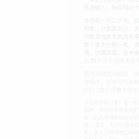
苏无锡人。他自顺治十
全书共一百三十卷。
四卷，分叙其名山、
记载其地发生的历史
道；末为分野一卷。
夷、沙漠等图。全书参
为“数千百年所绝无仅
该书成稿在清顺治、
存稿本、抄本与刊本
(1811)龙万育敷文
《读史方舆纪要》是一部
画卷。本书并非简单地罗
响，以及地理格局如何塑
系。 首先，它对中国古
裂，直至元明清的辽阔版