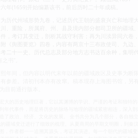
六年(1659)开始编纂该书，前后历时二十年成稿。
首为历代州域形势九卷，记述历代王朝的盛衰兴亡和地理
大川、重险，所属府、州、县及境内部分都司卫所的疆域
事件，考订其变迁，剖析其战守利害；再为川渎异同六卷
另附《舆图要览》四卷，内容有两京十三布政使司、九边
考二十一史、历代总志及部分地方志书达百余种，集明代
有之书”。
康熙年间，但内容以明代末年以前的疆域政区及史事为断
略有参差。清初刊本亦有改窜。稿本现存上海图书馆，另
阁本为目前通行版本。
宏大的历史地理巨著，它以其渊博的学识、严谨的考证和独特的
列年代事件，而是将历史的脉络与地理的疆域紧密相连，深入剖
造了政治、经济、文化的发展。 全书共分为几个部分，各自独
代的疆域变迁进行了细致的梳理。从夏商周的早期文明圈，到秦
图，作者都一一追溯其源头，考证其演进。每一个朝代的疆域变