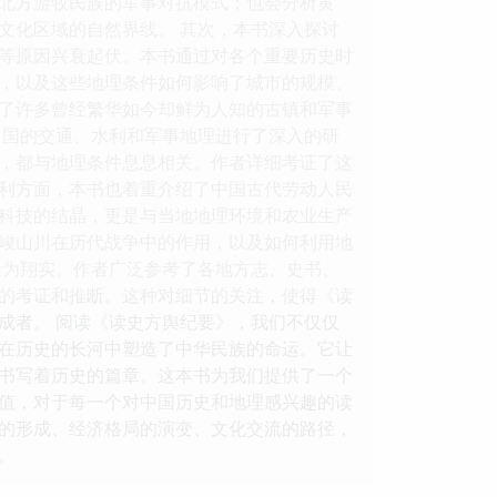
北方游牧民族的军事对抗模式；也会分析黄
文化区域的自然界线。 其次，本书深入探讨
等原因兴衰起伏。本书通过对各个重要历史时
，以及这些地理条件如何影响了城市的规模、
了许多曾经繁华如今却鲜为人知的古镇和军事
中国的交通、水利和军事地理进行了深入的研
，都与地理条件息息相关。作者详细考证了这
利方面，本书也着重介绍了中国古代劳动人民
科技的结晶，更是与当地地理环境和农业生产
峻山川在历代战争中的作用，以及如何利用地
极为翔实。作者广泛参考了各地方志、史书、
的考证和推断。这种对细节的关注，使得《读
成者。 阅读《读史方舆纪要》，我们不仅仅
在历史的长河中塑造了中华民族的命运。它让
书写着历史的篇章。这本书为我们提供了一个
值，对于每一个对中国历史和地理感兴趣的读
的形成、经济格局的演变、文化交流的路径，
。