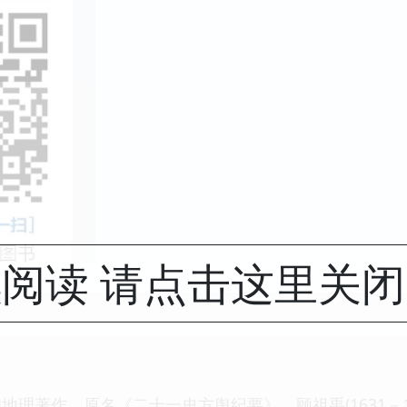
阅读 请点击这里关
地理著作。原名《二十一史方舆纪要》。顾祖禹(1631－1