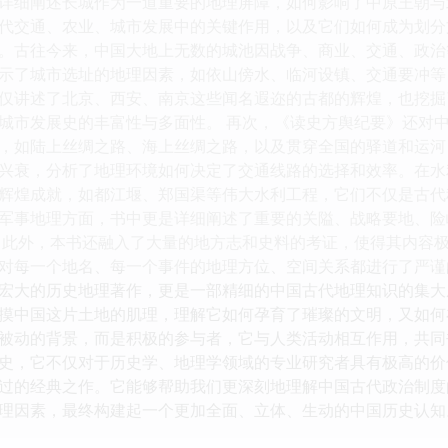
详细阐述长城作为一道重要的地理屏障，如何影响了中原王朝与
代交通、农业、城市发展中的关键作用，以及它们如何成为划分
。古往今来，中国大地上无数的城池因战争、商业、交通、政治
示了城市选址的地理因素，如依山傍水、临河设镇、交通要冲等
仅讲述了北京、西安、南京这些闻名遐迩的古都的辉煌，也挖掘
城市发展史的丰富性与多面性。 再次，《读史方舆纪要》还对
，如陆上丝绸之路、海上丝绸之路，以及贯穿全国的驿道和运河
兴衰，分析了地理环境如何决定了交通线路的选择和效率。在水
辉煌成就，如都江堰、郑国渠等伟大水利工程，它们不仅是古代
军事地理方面，书中更是详细阐述了重要的关隘、战略要地、险
 此外，本书还融入了大量的地方志和史料的考证，使得其内容
对每一个地名、每一个事件的地理方位、空间关系都进行了严谨
宏大的历史地理著作，更是一部精细的中国古代地理知识的集大
摸中国这片土地的肌理，理解它如何孕育了璀璨的文明，又如何
被动的背景，而是积极的参与者，它与人类活动相互作用，共同
史，它不仅对于历史学、地理学领域的专业研究者具有极高的价
过的经典之作。它能够帮助我们更深刻地理解中国古代政治制度
理因素，最终构建起一个更加全面、立体、生动的中国历史认知