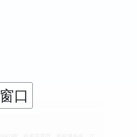
闭窗口
692)撰。祖禹字景范，号宛溪先生，江