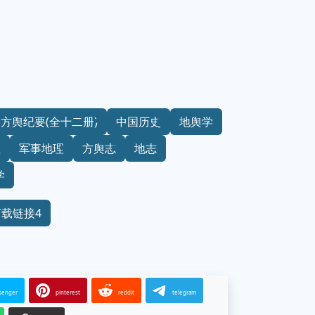
方舆纪要(全十二册)
中国历史
地舆学
理
军事地理
方舆志
地志
学
下载链接4
senger
pinterest
reddit
telegram