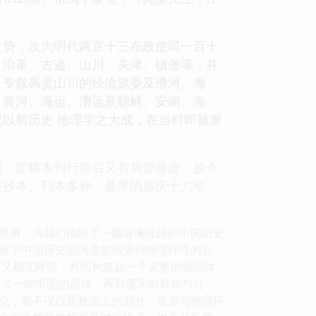
大势；次为明代两京十三布政使司一百十
、沿革、古迹、山川、关津、镇堡等，并
，专叙禹贡山川的经流源委及漕河、海
、黄河、海运、漕运及朝鲜、安南、海
以前历史 地理学之大成，在当时即被誉
限，定稿本刊行前后又有局部修改，故今
有抄本、刊本多种，最早的嘉庆十六年
视角，为我们描绘了一幅波澜壮阔的中国历史
析了中国历史的演变如何受到地理环境的影
立又相互呼应，共同构筑起一个完整的知识体
汉大一统帝国的形成，再到唐宋的辉煌与分
化，都不仅仅是政治上的划分，更是与地理环