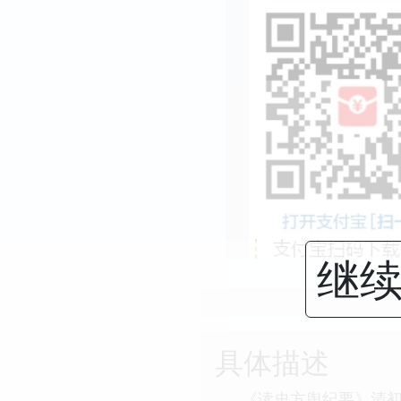
继续
具体描述
《读史方舆纪要》清初