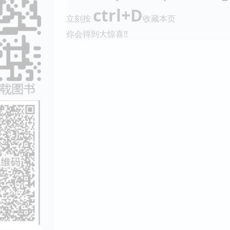
ctrl+D
立刻按
收藏本页
你会得到大惊喜!!