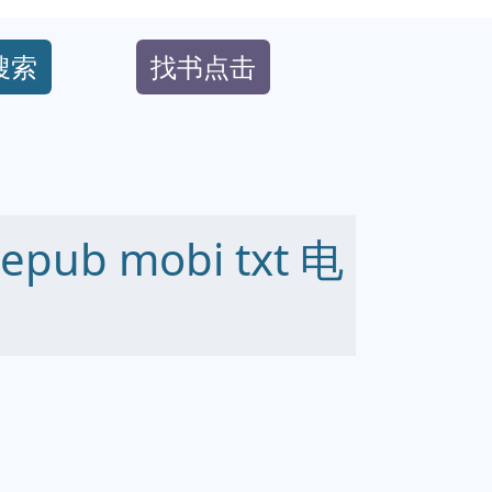
搜索
找书点击
ub mobi txt 电