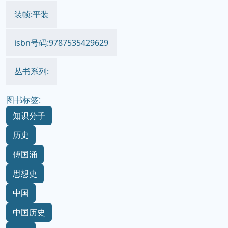
装帧:平装
isbn号码:9787535429629
丛书系列:
图书标签:
知识分子
历史
傅国涌
思想史
中国
中国历史