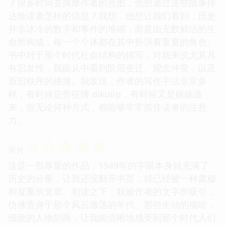
了很多时间去揣摩作者的意图，他想通过这些故事传
达给读者怎样的信息？我想，他想让我们看到，历史
并非冰冷的数字和事件的堆砌，而是由无数鲜活的生
命所构成，每一个个体都在其中扮演着重要的角色。
书中对于那个时代社会结构的描写，对我来说尤其具
有启发性，我能从中看到阶层变迁、观念冲突，以及
新旧秩序的碰撞。我发现，作者的写作手法非常多
样，有时候是旁征博 dikutip，有时候又是娓娓道
来，但无论何种方式，都能够牢牢抓住读者的注意
力。
☆
☆
☆
☆
☆
评分
这是一部厚重的作品，1949年的字眼本身就充满了
历史的分量，让我还没翻开书页，就已经被一种肃穆
和凝重所笼罩。初读之下，我被作者的文字所吸引，
仿佛置身于那个风云激荡的年代。那些生动的描绘，
细致的人物刻画，让我能清晰地感受到那个时代人们