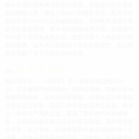
够从宏观的视角展现历史的进程，也能深入到个体生
命的细微之处，捕捉人物内心的微妙变化。我尤其欣
赏他对那个时代社会风貌的描绘，那种既有激情又有
迷茫的复杂情绪，被作者刻画得淋漓尽致。我曾因为
书中某个情节而掩卷沉思，也因为某个人物的坚持而
受到鼓舞。这本书让我看到了历史的连续性，也让我
更加理解了当下中国社会的形成。
☆
☆
☆
☆
☆
评分
我必须承认，《1949年》是一本极具挑战性的作
品。它不像我平时阅读的一些轻松读物，能够轻易地
被我消化吸收。这本书的厚重感，体现在它所承载的
历史信息之密集，以及它所引发的思考之深远。作者
以一种非常严谨的态度，呈现了那个时代的种种侧
面，让我得以窥见那段历史的真实肌理。我常常需要
停下来，合上书本，仔细地咀嚼作者所描绘的每一个
场景，去体会其中蕴含的深意。有时候，我会被书中