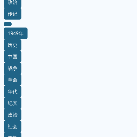
政治
传记
1949年
历史
中国
战争
革命
年代
纪实
政治
社会