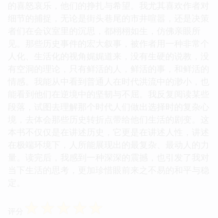
的喜怒哀乐，他们的挣扎与希望。我尤其喜欢作者对
细节的捕捉，无论是街头巷尾的市井喧嚣，还是决策
者们在会议室里的沉思，都栩栩如生，仿佛亲眼所
见。那些历史事件的宏大叙事，被作者用一种非常个
人化、生活化的视角娓娓道来，没有生硬的说教，没
有空洞的理论，只有鲜活的人，鲜活的事，和鲜活的
情感。我能从中看到普通人在时代洪流中的渺小，也
能看到他们在逆境中的坚韧与不屈。我反复阅读某些
段落，试图去理解那个时代人们做出选择时的复杂心
境，去体会那些历史转折点带给他们生活的剧变。这
本书不仅仅是在讲述历史，它更是在讲述人性，讲述
在极端环境下，人所能展现出的最复杂、最动人的力
量。读完后，我感到一种深深的震撼，也引发了我对
当下生活的思考，更加珍惜眼前来之不易的和平与稳
定。
☆
☆
☆
☆
☆
评分