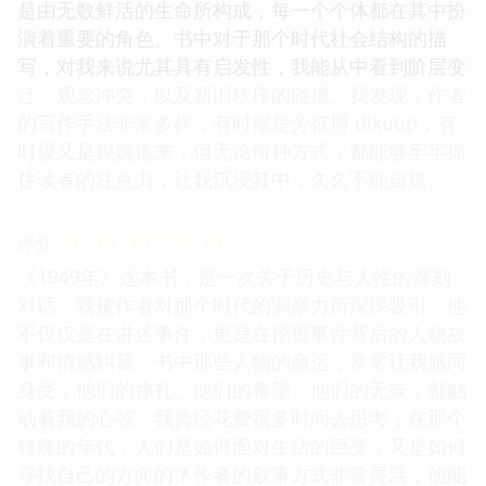
是由无数鲜活的生命所构成，每一个个体都在其中扮
演着重要的角色。书中对于那个时代社会结构的描
写，对我来说尤其具有启发性，我能从中看到阶层变
迁、观念冲突，以及新旧秩序的碰撞。我发现，作者
的写作手法非常多样，有时候是旁征博 dikutip，有
时候又是娓娓道来，但无论何种方式，都能够牢牢抓
住读者的注意力，让我沉浸其中，久久不能自拔。
☆
☆
☆
☆
☆
评分
《1949年》这本书，是一次关于历史与人性的深刻
对话。我被作者对那个时代的洞察力所深深吸引，他
不仅仅是在讲述事件，更是在挖掘事件背后的人物故
事和情感纠葛。书中那些人物的命运，常常让我感同
身受，他们的挣扎、他们的希望、他们的无奈，都触
动着我的心弦。我曾经花费很多时间去思考，在那个
特殊的年代，人们是如何面对生活的巨变，又是如何
寻找自己的方向的？作者的叙事方式非常灵活，他能