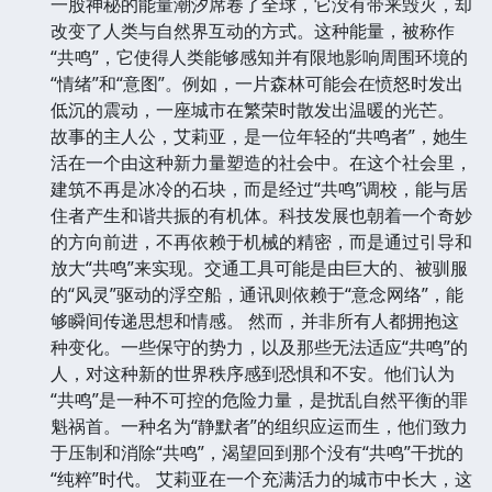
一股神秘的能量潮汐席卷了全球，它没有带来毁灭，却
改变了人类与自然界互动的方式。这种能量，被称作
“共鸣”，它使得人类能够感知并有限地影响周围环境的
“情绪”和“意图”。例如，一片森林可能会在愤怒时发出
低沉的震动，一座城市在繁荣时散发出温暖的光芒。
故事的主人公，艾莉亚，是一位年轻的“共鸣者”，她生
活在一个由这种新力量塑造的社会中。在这个社会里，
建筑不再是冰冷的石块，而是经过“共鸣”调校，能与居
住者产生和谐共振的有机体。科技发展也朝着一个奇妙
的方向前进，不再依赖于机械的精密，而是通过引导和
放大“共鸣”来实现。交通工具可能是由巨大的、被驯服
的“风灵”驱动的浮空船，通讯则依赖于“意念网络”，能
够瞬间传递思想和情感。 然而，并非所有人都拥抱这
种变化。一些保守的势力，以及那些无法适应“共鸣”的
人，对这种新的世界秩序感到恐惧和不安。他们认为
“共鸣”是一种不可控的危险力量，是扰乱自然平衡的罪
魁祸首。一种名为“静默者”的组织应运而生，他们致力
于压制和消除“共鸣”，渴望回到那个没有“共鸣”干扰的
“纯粹”时代。 艾莉亚在一个充满活力的城市中长大，这