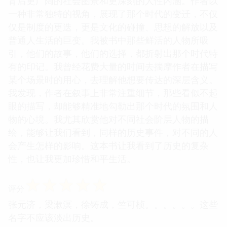
背后更广阔的社会图景和更深刻的人性内涵。作者以
一种非常独特的视角，展现了那个时代的变迁，不仅
仅是制度的更迭，更是文化的碰撞、思想的解放以及
普通人生活的巨变。我被书中那些鲜活的人物所吸
引，他们的故事，他们的选择，都折射出那个时代特
有的印记。我曾经花费大量的时间去揣摩作者在描写
某个场景时的用心，去理解他想要传达的深层含义。
我发现，作者在叙事上非常注重细节，那些看似不起
眼的描写，却能够精准地勾勒出那个时代的氛围和人
物的心境。我尤其欣赏他对不同社会阶层人物的描
绘，能够让我们看到，同样的历史事件，对不同的人
会产生怎样的影响。这本书让我看到了历史的复杂
性，也让我更加珍惜和平生活。
☆
☆
☆
☆
☆
评分
张元济，梁漱溟，徐铸成，竺可桢。。。。。。这些
名字不应该淡出历史。