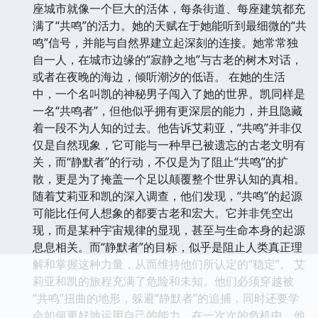
座城市就像一个巨大的活体，每条街道、每座建筑都充
满了“共鸣”的活力。她的天赋在于她能听到最细微的“共
鸣”信号，并能与自然界建立起深刻的连接。她常常独
自一人，在城市边缘的“寂静之地”与古老的树木对话，
或者在夜晚的海边，倾听潮汐的低语。 在她的生活
中，一个名叫凯的神秘男子闯入了她的世界。凯同样是
一名“共鸣者”，但他似乎拥有更深层的能力，并且隐藏
着一段不为人知的过去。他告诉艾莉亚，“共鸣”并非仅
仅是自然现象，它可能与一种早已被遗忘的古老文明有
关，而“静默者”的行动，不仅是为了阻止“共鸣”的扩
散，更是为了掩盖一个足以颠覆整个世界认知的真相。
随着艾莉亚和凯的深入调查，他们发现，“共鸣”的起源
可能比任何人想象的都要古老和宏大。它并非凭空出
现，而是某种宇宙规律的显现，甚至与生命本身的起源
息息相关。而“静默者”的目标，似乎是阻止人类真正理
解和掌握这种力量，从而维持他们所认定的“稳定”。 艾
莉亚和凯的旅程充满了危险和未知。他们必须穿越被
“共鸣”扭曲的地形，躲避“静默者”的追捕，同时还要学
会如何更好地运用自己的能力。在一次次的危机中，他