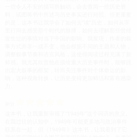
一些令人不安的描写所触动，会去查阅一些历史资
料，试图将书中所述与历史事实进行对照。但更重要
的是，这本书让我学会了如何去“读”历史，如何从字
里行间去感受那个时代的脉搏，如何去理解那些曾经
发生过的事情对当下中国的影响。我发现，作者的叙
事方式并非一成不变，他会根据不同的主题和人物，
调整叙事节奏和语言风格，这使得阅读过程充满了新
鲜感。我尤其欣赏他在描绘重大历史事件时，能够跳
出宏大叙事的框架，转而关注事件对个体命运的影
响，这种视角转换，让历史变得更加鲜活和富有感染
力。
☆
☆
☆
☆
☆
评分
这本书，让我重新审视了“1949年”这个词语的意义。
在我过往的认知中，1949年可能更多地与政治事件
联系在一起，但《1949年》这本书，让我看到了它