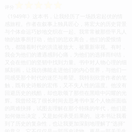
☆
☆
☆
☆
☆
评分
《1949年》这本书，让我经历了一场跌宕起伏的情
感旅程。作者在叙事上独具匠心，将宏大的历史背景
与个体命运巧妙地交织在一起。我常常被那些平凡人
物的故事所打动，他们的悲欢离合，他们的爱恨情
仇，都随着时代的洪流被放大，被重新审视。有时，
我会为他们的遭遇感到心痛，为他们的选择而纠结，
又会在他们的坚韧中找到力量。书中对人物心理的细
腻刻画，让我仿佛能走进他们的内心世界，与他们一
同感受那个时代的迷茫与希望。我特别欣赏作者的笔
触，既有史诗般的宏伟，又不失人性的温度。他没有
回避历史的残酷，却也歌颂了那些在黑暗中闪耀的光
辉。我曾经花了很长时间去思考书中某个人物所面临
的两难抉择，试图去理解在那个特殊的年代，他们是
如何做出决定，又是如何承受后果的。这本书让我看
到了历史的复杂性，也让我更加深刻地理解了“选择”
的意义。它不仅仅是一部历史读物，更是一部关于生