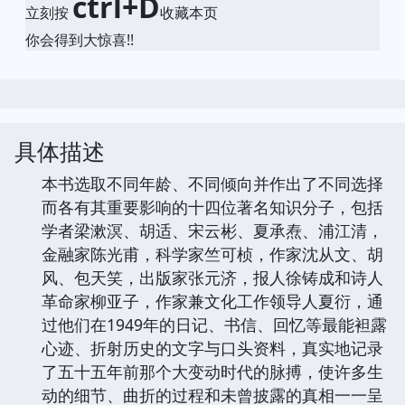
ctrl+D
立刻按
收藏本页
你会得到大惊喜!!
具体描述
本书选取不同年龄、不同倾向并作出了不同选择
而各有其重要影响的十四位著名知识分子，包括
学者梁漱溟、胡适、宋云彬、夏承焘、浦江清，
金融家陈光甫，科学家竺可桢，作家沈从文、胡
风、包天笑，出版家张元济，报人徐铸成和诗人
革命家柳亚子，作家兼文化工作领导人夏衍，通
过他们在1949年的日记、书信、回忆等最能袒露
心迹、折射历史的文字与口头资料，真实地记录
了五十五年前那个大变动时代的脉搏，使许多生
动的细节、曲折的过程和未曾披露的真相一一呈