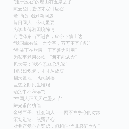
“难于应召”的理由有五条之多
陈云登门造访才定计应召
老“商务”遇到新问题
昔日同人，今朝显要
为学者傅湘困境陈情
向毛泽东当面进言，应令下情上达
“我国幸有统一之文字，万万不宜自毁”
“香港正在肘腋，正宜善为利用”
为私事耗用公款，“断不能从命”
包天笑：“我不煮豆总思家”
相思如炽炭，寸寸尽成灰
翻天覆地，风雨飘摇
巨变之际民生维艰
动荡中不忘读书
“中国人正天天过愚人节”
陈光甫的彷徨
金融巨子、社会闻人――两不宫争夺的对象
策划进退、煞费苦心
对共产党心存疑虑，但相信“当非轻狂之徒”