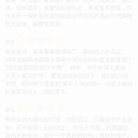
清、徐铸成等，虽辗转起伏不定，毕竟各有所遇，但
作者无一例外地将这些知识分子与所处遇的年代隔绝
对立起来，破费笔墨来...
☆
☆
☆
☆
☆
评分
看这本书，看着看着就感动了，眼眶热了好几次。
08年金融风暴那阵子我有个朋友的msn签名档改成了
“历史在我面前拐了个弯”。49年，对于中国人来说，
才是个真正的弯。 看着这些知识分子，他们的日记
书信，想到那个著名的“雾中人”的比喻──历史人物就
好像雾中之人，他们看不...
☆
☆
☆
☆
☆
评分
有很多的大师出自民国，没经历过，只能在书中去体
会，虽不能至，心向往之。 在立人方面，民国超过
当代不知多少，那个一个美好的时代，美好到每个人