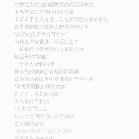
对曾经支持过的国民党政府深深失望
不当李宗仁首选的和谈代表
主要出于个人考虑，但也受到朋友圈的影响
在香港默默注视着大陆局势的变化
“以所能换所需方可存在”
为什么滞留香港，不愿北上？
一桩银行业务惊动几位重要人物
柳亚子的“牢骚”
一个令人费解的谜
孙有光的破解还有疑问和漏洞
认为自己在民革中受排挤而产生不满
“看见不顺眼的事情太多”
是诗人，不是政治家
宋去彬好言相劝
“无事忙”贾宝玉
政协会议期间还向夏衍抱怨
竺可桢的选择
“根株浮沧海”：胡适的哀伤
梁漱溟在动静之间