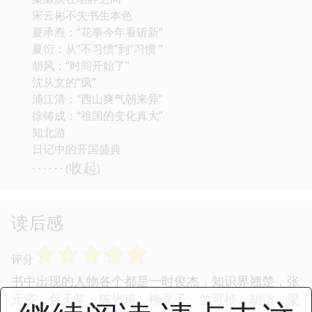
宋云彬不失书生本色
夏承焘：“花事今年看斩新”
夏衍：从“不习惯”到“习惯 ”
胡风：“时间开始了”
沈从文的“疯”
浦江清：“西山爽气朝来异”
徐铸成：“祖国的变化真大”
知北游
日记中的开国盛典
收起
· · · · · · (
)
读后感
☆
☆
☆
☆
☆
评分
书中出现的人物各个都是一时俊杰，知识界翘楚，张
元济、包天笑、陈光甫、柳亚子、竺可桢、胡适、梁