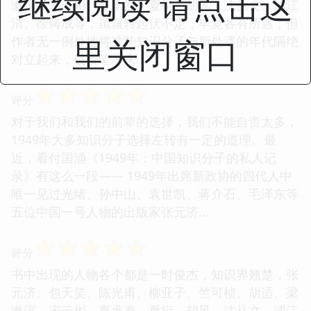
继续阅读 请点击这
漱溟、宋云彬、夏承焘、夏衍、胡风、沈从文、浦江
清、徐铸成等，虽辗转起伏不定，毕竟各有所遇，但
里关闭窗口
作者无一例外地将这些知识分子与所处遇的年代隔绝
对立起来，破费笔墨来...
☆
☆
☆
☆
☆
评分
对于我们和我们的前辈的选择，我们不能自责太多，
1949年大多知识分子选择左转有一定的道理。最
近，看付国涌《1949年：中国知识分子的私人记
录》有这么一段—— 1949年出席新政协的四代人中
唯一见过光绪、孙中山、袁世凯、蒋介石、毛泽东等
五位中国一号人物的出版家张元济...
☆
☆
☆
☆
☆
评分
书中出现的人物各个都是一时俊杰，知识界翘楚，张
元济、包天笑、陈光甫、柳亚子、竺可桢、胡适、梁
漱溟、宋云彬、夏承焘、夏衍、胡风、沈从文、浦江