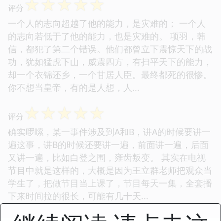
☆
☆
☆
☆
☆
评分
一个人的志向超越了他的能力，是灾难的； 一个人
的志向若低于了他的能力，也是灾难的。 项羽，韩
信，都犯了第二个错误。他们都曾立下震惊天下的战
功，犹如猛虎下山，威震四方，有扫平天下的能力，
却一个衣锦还乡，一个甘居人臣。最终都死的很惨。
你不想当皇帝，有的是人想，人...
☆
☆
☆
☆
☆
评分
确实啰嗦，某一事件涉及到A和B，讲A的时候要讲一
遍这事，讲B的时候还要讲一遍，前面讲一遍，后面
又讲一遍，比如白登之围，雍齿叛变。 其实在电视
节目中就是这样的，大概是因为王立群老师把观众当
学生了，把做节目当上课了，节目每天一集，全套播
下来时间拉的很长，可能有几十天...