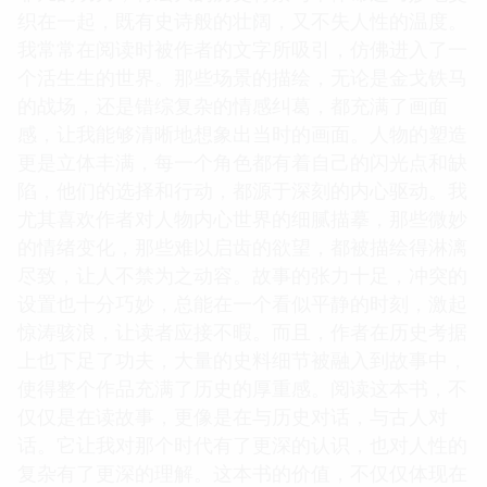
织在一起，既有史诗般的壮阔，又不失人性的温度。
我常常在阅读时被作者的文字所吸引，仿佛进入了一
个活生生的世界。那些场景的描绘，无论是金戈铁马
的战场，还是错综复杂的情感纠葛，都充满了画面
感，让我能够清晰地想象出当时的画面。人物的塑造
更是立体丰满，每一个角色都有着自己的闪光点和缺
陷，他们的选择和行动，都源于深刻的内心驱动。我
尤其喜欢作者对人物内心世界的细腻描摹，那些微妙
的情绪变化，那些难以启齿的欲望，都被描绘得淋漓
尽致，让人不禁为之动容。故事的张力十足，冲突的
设置也十分巧妙，总能在一个看似平静的时刻，激起
惊涛骇浪，让读者应接不暇。而且，作者在历史考据
上也下足了功夫，大量的史料细节被融入到故事中，
使得整个作品充满了历史的厚重感。阅读这本书，不
仅仅是在读故事，更像是在与历史对话，与古人对
话。它让我对那个时代有了更深的认识，也对人性的
复杂有了更深的理解。这本书的价值，不仅仅体现在