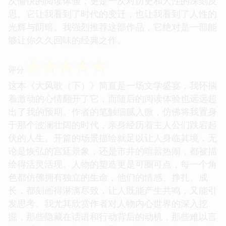
次愉快的阅读体验，更是一次对历史和人性的深刻反
思。它让我看到了时代的变迁，也让我看到了人性的
光辉与阴暗。我强烈推荐这部作品，它绝对是一部能
够让你久久回味的经典之作。
☆
☆
☆
☆
☆
评分
这本《大风歌（下）》简直是一场文学盛宴，我怀揣
着激动的心情翻开了它，而随后的阅读体验也远远超
出了我的预期。作者的笔触细腻入微，仿佛将我置身
于那个波澜壮阔的时代，亲身经历着主人公们跌宕起
伏的人生。开篇的场景描绘就足以让人身临其境，无
论是恢弘的宫廷景象，还是市井的喧嚣热闹，都被描
绘得活灵活现。人物的塑造更是可圈可点，每一个角
色都仿佛拥有独立的生命，他们的情感、挣扎、成
长，都刻画得淋漓尽致，让人既能产生共鸣，又能引
发思考。我尤其欣赏作者对人物内心世界的深入挖
掘，那些隐藏在话语和行动背后的动机，那些难以言