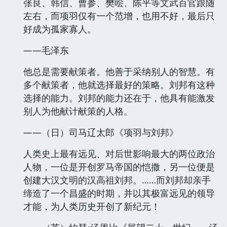
张良、韩信、曹参、樊哙、陈平等文武百官跟随
左右，而项羽仅有一个范增，也用不好，最后只
好成为孤家寡人。
——毛泽东
他总是需要献策者。他善于采纳别人的智慧。有
多个献策者，他就选择最好的策略。刘邦有这种
选择的能力。刘邦的能力还在于，他具有能激发
别人为他献计献策的人格。
——（日）司马辽太郎《项羽与刘邦》
人类史上最有远见、对后世影响最大的两位政治
人物，一位是开创罗马帝国的恺撒，另一位便是
创建大汉文明的汉高祖刘邦。……而刘邦却亲手
缔造了一个昌盛的时期，并以其极富远见的领导
才能，为人类历史开创了新纪元！