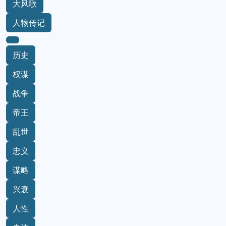
大风歌
人物传记
历史
权谋
战争
帝王
乱世
忠义
谋略
兴衰
人性