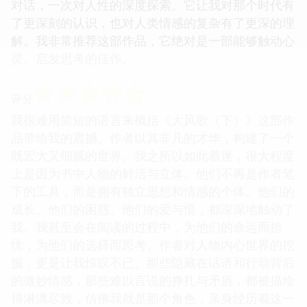
对话，一次对人性的深度探索。它让我对那个时代有
了更深刻的认识，也对人类情感的复杂有了更深的理
解。我非常推荐这部作品，它绝对是一部能够触动心
灵、启发思考的佳作。
☆
☆
☆
☆
☆
评分
我很难用简短的语言来概括《大风歌（下）》这部作
品带给我的震撼。作者以其非凡的才华，构建了一个
既宏大又细腻的世界。我之所以如此着迷，很大程度
上是因为书中人物的鲜活与立体。他们不再是作者笔
下的工具，而是拥有独立思想和情感的个体。他们的
成长、他们的困惑、他们的爱与恨，都深深地触动了
我。我甚至会在阅读的过程中，为他们的命运而担
忧，为他们的选择而思考。作者对人物内心世界的挖
掘，更是让我惊叹不已。那些隐藏在话语和行动背后
的微妙情感，那些难以言说的挣扎与矛盾，都被描绘
得淋漓尽致，仿佛我就是那个角色，亲身经历着这一