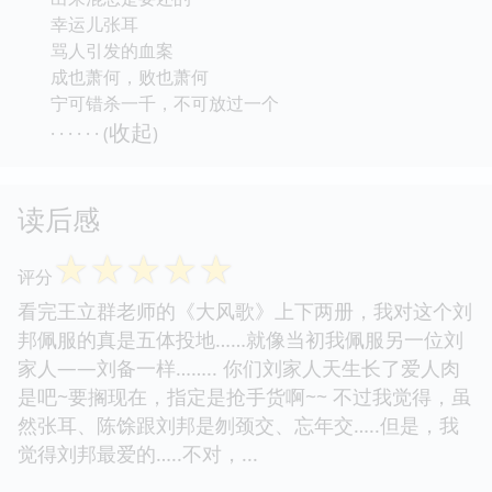
幸运儿张耳
骂人引发的血案
成也萧何，败也萧何
宁可错杀一千，不可放过一个
收起
· · · · · · (
)
读后感
☆
☆
☆
☆
☆
评分
看完王立群老师的《大风歌》上下两册，我对这个刘
邦佩服的真是五体投地……就像当初我佩服另一位刘
家人——刘备一样…….. 你们刘家人天生长了爱人肉
是吧~要搁现在，指定是抢手货啊~~ 不过我觉得，虽
然张耳、陈馀跟刘邦是刎颈交、忘年交…..但是，我
觉得刘邦最爱的…..不对，...