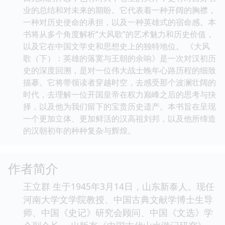
业的总结和对未来的期盼。它代表着一种开阔的胸襟，
一种对历史使命的承担，以及一种英雄式的宿命感。本
书将从多个角度解析“大风歌”的艺术魅力和历史价值，
以及它在中国文学史和思想史上的独特地位。 《大风
歌（下）：英雄的落寞与王朝的余响》是一次对汉初历
史的深度回溯，是对一位伟大战士晚年心路历程的细致
描摹。它将带领读者穿越时空，去感受那个波澜壮阔的
时代，去理解一位开国皇帝在权力巅峰之后的思考与抉
择，以及他为我们留下的宝贵历史遗产。本书旨在呈现
一个更加立体、更加鲜活的汉高祖刘邦，以及他所缔造
的汉朝初年的种种复杂与辉煌。
作者简介
王立群 生于1945年3月14日，山东新泰人。现任
河南大学文学院教授、中国古典文献学博士生导
师、中国《史记》研究会顾问、中国《文选》学