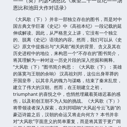
——（英）约瑟•汤恩比《展望二十一世纪——汤
恩比和池田大作对话录》
《大风歌（下）》并非一部独立存在的图书，而是对中
国古典文学巨著《史记》中《高祖本纪》一段记载的延
伸或解读。因此，从严格意义上讲，它没有一个独立
的、脱离《史记》语境的内容。然而，我们可以从《史
记》原文中提炼出与“大风歌”相关的背景、含义及其在
历史进程中的地位，来构思一个“不存在的”图书简介，
将其理解为一种对这一历史片段的深入挖掘和阐释。
“大风歌（下）”图书简介构思： 《大风歌（下）：英雄
的落寞与王朝的余响》 汉高祖刘邦，这位出身草莽的
开国皇帝，以其非凡的魄力与谋略，结束了秦末乱世，
建立了伟大的汉朝。然而，在王朝建立之初，
triumphant 的喜悦之中，也悄然埋藏着英雄迟暮的感
伤，以及初创王朝不为人知的挑战。《大风歌（下）》
将带领读者深入探索，在刘邦唱响“大风起兮云飞扬”的
豪迈诗篇之后，汉朝的命运又将走向何方？ 本书并非
对“大风歌”字面意义的简单重复，而是将其置于更广阔