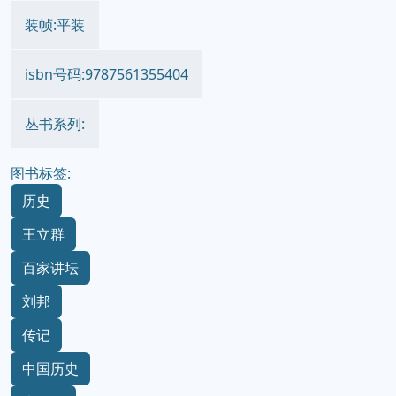
装帧:平装
isbn号码:9787561355404
丛书系列:
图书标签:
历史
王立群
百家讲坛
刘邦
传记
中国历史