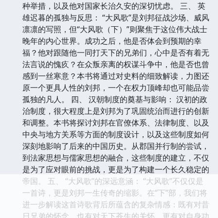
种举措，以及他对国家长治久安的深切忧虑。 三、 英
雄迟暮的孤独与反思： “大风歌”是刘邦征战沙场、威风
凛凛的写照，但“大风歌（下）”则聚焦于这位伟大战士
晚年的内心世界。成功之后，他是否体会到预期的幸
福？他对跟随他一同打天下的兄弟们，心中是否有着无
法言说的愧疚？在众叛亲离的权谋斗争中，他是否也曾
感到一丝寒意？本书将通过对史料的细致解读，力图还
原一个更具人性的刘邦，一个在权力顶峰却也可能品尝
孤独的凡人。 四、 汉朝制度的奠基与影响： 汉初的政
治制度，很大程度上是刘邦为了巩固统治而进行的创新
和调整。本书将探讨刘邦在官僚体系、法律制度、以及
中央与地方关系等方面的制度设计，以及这些制度如何
深刻地影响了后来的中国历史。从郡国并行制的尝试，
到法家思想与儒家思想的融合，这些制度的建立，不仅
是为了应对眼前的挑战，更是为了构建一个长久稳定的
帝国。 五、 “大风歌”的深远意涵： “大风歌”不仅仅是
一首诗，更是刘邦一生传奇的缩影。在“下”部，我们将
进一步解读这首诗歌背后所蕴含的复杂情感：既有对昔
日兄弟的怀念，也有对天下苍生的关怀，更有对自身功