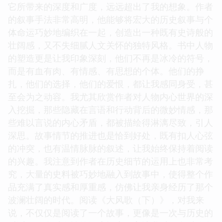
它所带来的深度和广度，远远超出了我的想象。作者
的叙事手法非常高明，他能够将宏大的历史叙事与个
体命运巧妙地编织在一起，创造出一种既有史诗般的
壮阔感，又不失细腻人文关怀的独特风格。书中人物
的塑造更是让我印象深刻，他们不再是冰冷的符号，
而是有血有肉、有情感、有思想的个体。他们的挣
扎，他们的选择，他们的爱恨，都让我感同身受，甚
至会为之动容。我尤其欣赏作者对人物内心世界的深
入挖掘，那些隐藏在言语和行动背后的微妙情感，那
些难以言说的内心矛盾，都被描绘得淋漓尽致，引人
深思。故事情节的推进也是恰到好处，既有扣人心弦
的冲突，也有温情脉脉的叙述，让我始终保持着阅读
的兴趣。我注意到作者在历史细节的运用上也非常考
究，大量的史料被巧妙地融入到故事中，使得整个作
品充满了真实感和厚重感，仿佛让我亲身经历了那个
波澜壮阔的时代。阅读《大风歌（下）》，对我来
说，不仅仅是阅读了一个故事，更像是一次与历史的