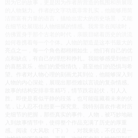
因为它的故事，更是因为作者所营造的氛围和所展现
的人物魅力。作者的文字功底非常扎实，他能够用简
洁而富有力量的语言，描绘出宏大的历史场景，又能
在细节处展现出人物细腻的情感。我常常在阅读时，
仿佛置身于那个古老的时代，亲眼目睹着历史的洪流
如何卷携着每一个个体。人物的塑造是这本书最大的
亮点之一，每一个角色都栩栩如生，他们有自己的优
点和缺点，有自己的理想和挣扎。我能够感受到他们
的喜怒哀乐，他们的爱恨情仇，甚至他们的恐惧与希
望。作者对人物心理的刻画尤其到位，他能够深入到
人物的内心深处，展现出那些难以言说的复杂情感。
故事的结构安排非常精巧，情节跌宕起伏，引人入
胜。即使是看似平静的段落，也可能蕴藏着未来的伏
笔，让人忍不住想要一探究竟。我特别喜欢作者对历
史细节的把握，那些真实的事件、人物，被巧妙地融
入到故事情节中，使得整个作品充满了历史的厚重
感。阅读《大风歌（下）》，对我来说，不仅仅是一