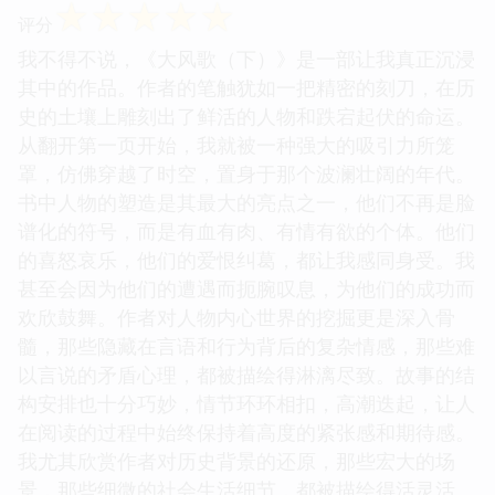
☆
☆
☆
☆
☆
评分
我不得不说，《大风歌（下）》是一部让我真正沉浸
其中的作品。作者的笔触犹如一把精密的刻刀，在历
史的土壤上雕刻出了鲜活的人物和跌宕起伏的命运。
从翻开第一页开始，我就被一种强大的吸引力所笼
罩，仿佛穿越了时空，置身于那个波澜壮阔的年代。
书中人物的塑造是其最大的亮点之一，他们不再是脸
谱化的符号，而是有血有肉、有情有欲的个体。他们
的喜怒哀乐，他们的爱恨纠葛，都让我感同身受。我
甚至会因为他们的遭遇而扼腕叹息，为他们的成功而
欢欣鼓舞。作者对人物内心世界的挖掘更是深入骨
髓，那些隐藏在言语和行为背后的复杂情感，那些难
以言说的矛盾心理，都被描绘得淋漓尽致。故事的结
构安排也十分巧妙，情节环环相扣，高潮迭起，让人
在阅读的过程中始终保持着高度的紧张感和期待感。
我尤其欣赏作者对历史背景的还原，那些宏大的场
景，那些细微的社会生活细节，都被描绘得活灵活