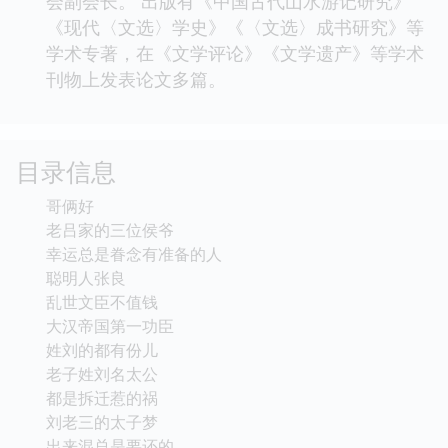
会副会长。 出版有《中国古代山水游记研究》
《现代〈文选〉学史》《〈文选〉成书研究》等
学术专著，在《文学评论》《文学遗产》等学术
刊物上发表论文多篇。
目录信息
哥俩好
老吕家的三位侯爷
幸运总是眷念有准备的人
聪明人张良
乱世文臣不值钱
大汉帝国第一功臣
姓刘的都有份儿
老子姓刘名太公
都是拆迁惹的祸
刘老三的太子梦
出来混总是要还的