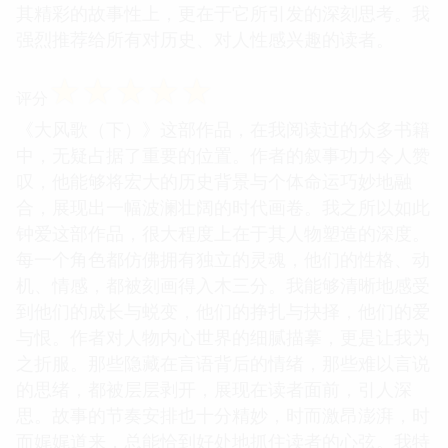
其精彩的故事性上，更在于它所引发的深刻思考。我
强烈推荐给所有对历史、对人性感兴趣的读者。
☆
☆
☆
☆
☆
评分
《大风歌（下）》这部作品，在我阅读过的众多书籍
中，无疑占据了重要的位置。作者的叙事功力令人赞
叹，他能够将宏大的历史背景与个体命运巧妙地融
合，展现出一幅波澜壮阔的时代画卷。我之所以如此
钟爱这部作品，很大程度上在于其人物塑造的深度。
每一个角色都仿佛拥有独立的灵魂，他们的性格、动
机、情感，都被刻画得入木三分。我能够清晰地感受
到他们的成长与蜕变，他们的挣扎与抉择，他们的爱
与恨。作者对人物内心世界的细腻描摹，更是让我为
之折服。那些隐藏在言语背后的情绪，那些难以言说
的思绪，都被层层剥开，展现在读者面前，引人深
思。故事的节奏安排也十分精妙，时而激昂澎湃，时
而娓娓道来，总能恰到好处地抓住读者的心弦。我特