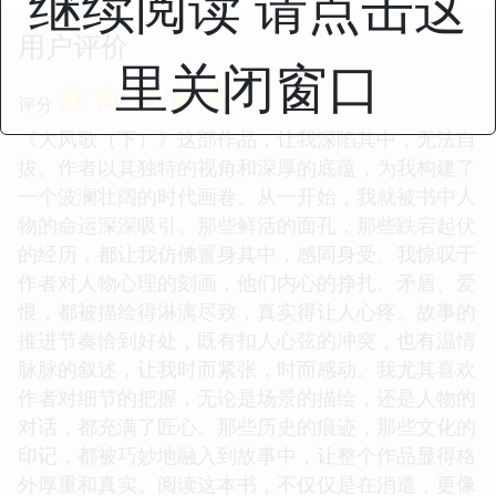
继续阅读 请点击这
用户评价
里关闭窗口
☆
☆
☆
☆
☆
评分
《大风歌（下）》这部作品，让我深陷其中，无法自
拔。作者以其独特的视角和深厚的底蕴，为我构建了
一个波澜壮阔的时代画卷。从一开始，我就被书中人
物的命运深深吸引。那些鲜活的面孔，那些跌宕起伏
的经历，都让我仿佛置身其中，感同身受。我惊叹于
作者对人物心理的刻画，他们内心的挣扎、矛盾、爱
恨，都被描绘得淋漓尽致，真实得让人心疼。故事的
推进节奏恰到好处，既有扣人心弦的冲突，也有温情
脉脉的叙述，让我时而紧张，时而感动。我尤其喜欢
作者对细节的把握，无论是场景的描绘，还是人物的
对话，都充满了匠心。那些历史的痕迹，那些文化的
印记，都被巧妙地融入到故事中，让整个作品显得格
外厚重和真实。阅读这本书，不仅仅是在消遣，更像