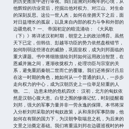
的历史图景中进行审视。我们追溯刘邦晚年的心境，从
他辉煌的功业背后，挖掘出他对权力、对江山、对生命
的深刻反思。这位一世人杰，如何在坐拥天下之后，面
对日益增长的孤寂，以及来自内部的权力斗争和外部的
边疆危机？ 一、 帝国初定的暗流涌动： 《大风歌
（下）》将详述汉初时期，朝堂之上的政治博弈。虽然
天下已定，但韩信、彭越等功臣的势力依然盘根错节，
如何削弱这些潜在的威胁，巩固皇权，成为刘邦面临的
重大课题。书中将细致描绘刘邦如何运用政治智慧，在
恩威并施之间，逐渐收拢权力，处理功臣与宗室的关
系，避免重蹈秦朝二世而亡的覆辙。我们还将探讨吕后
在这一时期的角色，她如何从一个普通的妇人，一步步
走向权力的中心，成为汉朝历史上一位举足轻重的人
物。 二、 边患未绝的危机四伏： 汉初，北方的匈奴依
然是汉朝心腹大患。白登之围的惨痛记忆，时刻提醒着
刘邦，强大的军事力量并非一劳永逸的保障。本书将深
入分析刘邦采取的对匈奴政策，从和亲到军事防御，他
如何在有限的国力下，为汉朝争取喘息之机，为后来的
文景之治奠定基础。我们将重温刘邦在边疆巡视时的种