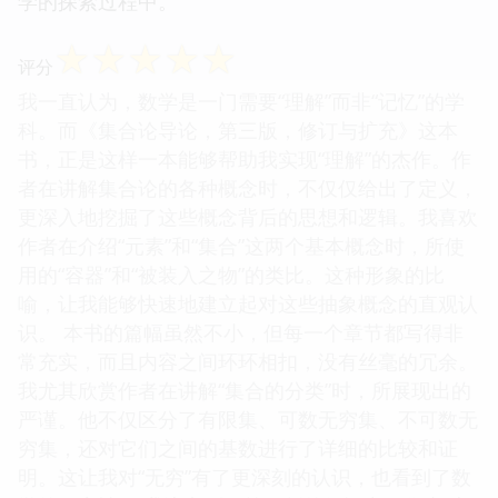
学的探索过程中。
☆
☆
☆
☆
☆
评分
我一直认为，数学是一门需要“理解”而非“记忆”的学
科。而《集合论导论，第三版，修订与扩充》这本
书，正是这样一本能够帮助我实现“理解”的杰作。作
者在讲解集合论的各种概念时，不仅仅给出了定义，
更深入地挖掘了这些概念背后的思想和逻辑。我喜欢
作者在介绍“元素”和“集合”这两个基本概念时，所使
用的“容器”和“被装入之物”的类比。这种形象的比
喻，让我能够快速地建立起对这些抽象概念的直观认
识。 本书的篇幅虽然不小，但每一个章节都写得非
常充实，而且内容之间环环相扣，没有丝毫的冗余。
我尤其欣赏作者在讲解“集合的分类”时，所展现出的
严谨。他不仅区分了有限集、可数无穷集、不可数无
穷集，还对它们之间的基数进行了详细的比较和证
明。这让我对“无穷”有了更深刻的认识，也看到了数