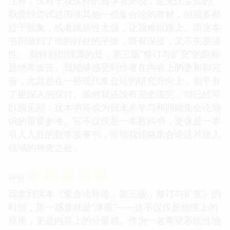
注释，这对于我这样的自学者来说，是无比宝贵的。
我曾经尝试过阅读其他一些集合论的教材，但很多都
过于抽象，或者跳跃性太强，让我难以跟上。而这本
书则做到了恰到好处的平衡，既有深度，又不失易读
性。 我特别想强调的是，第三版“修订与扩充”的副标
题绝非虚言。我能够感受到作者在内容上的更新和完
善，尤其是在一些现代集合论的研究方向上，似乎有
了更深入的探讨。虽然我还没有完全读完，但已经可
以预见到，这本书将成为我未来学习和回顾集合论知
识的重要参考。它不仅仅是一本教科书，更像是一本
引人入胜的数学故事书，带领我领略集合论这片迷人
领域的神奇之处。
☆
☆
☆
☆
☆
评分
我拿到这本《集合论导论，第三版，修订与扩充》的
时候，第一感觉就是“厚重”——这不仅仅是物理上的
厚重，更是内容上的分量感。作为一名希望系统性地