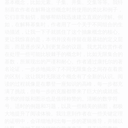
基本概念，比如元素、子集、并集、交集等等。我特
别喜欢作者在解释这些概念时所使用的类比和例子，
它们非常贴切，能够帮助我迅速建立直观的理解。例
如，在解释幂集时，作者用了一个关于不同组合的生
动描述，让我一下子就抓住了这个抽象概念的核心。
更让我惊喜的是，本书并没有停留在最基础的定义层
面，而是逐步深入到更复杂的议题。我尤其欣赏作者
在处理一些可能比较棘手的概念时，比如无限集合的
基数，所展现出的严谨和耐心。作者通过康托尔的著
名论证，一步步地揭示了不同无限集合之间存在着质
的区别，这让我对无限这个概念有了全新的认识。阅
读的过程就像是在攀登一座知识的高峰，每一步都充
满了挑战，但每一步的克服都带来了巨大的成就感。
本书的排版和图示也是值得称赞的。清晰的数学符
号、适时的例题和习题，以及一些精美的插图，都极
大地提升了阅读体验。我注意到作者在一些关键定理
的证明中，会详细地列出每一步的逻辑推导，并辅以