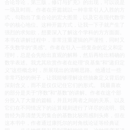
合论导论，第三版，修订与扩充》的出现，可以说是
一场及时雨。作者在开篇就以一种非常引人入胜的方
式，勾勒出了集合论的宏大图景，以及它在现代数学
中的核心地位。这种开篇方式，让我一下子就产生了
强烈的求知欲，想要深入了解这个学科的方方面面。
本书在讲解过程中，非常注重逻辑的严谨性，同时又
不失数学的“美感”。作者在引入一些复杂的定义和定
理时，总是会先给出直观的解释，然后再给出精确的
数学表述。我尤其欣赏作者在处理“良基集”和“递归定
义”这些概念时，所展现出的清晰思路。他通过一些
非常巧妙的例子，让我能够理解这些抽象定义背后的
深刻含义，而不是仅仅记住它们的形式。 我最喜欢
的部分是关于“序数”和“基数”的讲解。作者在这个部
分投入了大量的篇幅，并且对两者之间的关系、以及
它们在不同情况下的运算规则进行了详尽的说明。我
曾经为弄清楚无穷集合的基数比较而感到头疼，但在
这本书中，作者通过康托尔的对角线论证等经典证