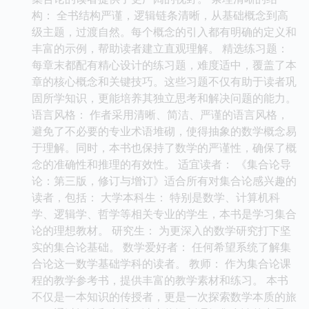
构： 全书结构严谨，逻辑链条清晰，从基础概念到高
级主题，过渡自然。每个概念的引入都有明确的定义和
丰富的示例，帮助读者建立直观理解。 精选练习题：
每章末都配有精心设计的练习题，难度适中，覆盖了本
章的核心概念和关键技巧。这些习题不仅有助于读者巩
固所学知识，更能培养其独立思考和解决问题的能力。
语言风格： 作者采用清晰、简洁、严谨的语言风格，
避免了不必要的专业术语堆砌，使得抽象的数学概念易
于理解。同时，本书也保持了数学的严谨性，确保了概
念的准确性和推理的有效性。 适宜读者： 《集合论导
论：第三版，修订与增订》适合所有对集合论感兴趣的
读者，包括： 大学本科生： 特别是数学、计算机科
学、逻辑学、哲学等相关专业的学生，本书是学习集合
论的理想教材。 研究生： 为更深入的数学研究打下坚
实的集合论基础。 数学爱好者： 任何希望系统了解集
合论这一数学基础学科的读者。 教师： 作为集合论课
程的教学参考书，提供丰富的教学素材和练习。 本书
不仅是一本知识的传授者，更是一次探索数学本质的旅