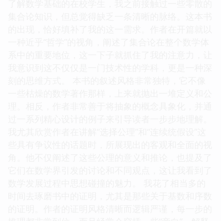
了解数学基础的在校学生，我之前接触过一些零散的
集合论知识，但总觉得缺乏一条清晰的脉络。这本书
的出现，恰好填补了我的这一需求。作者在开篇就以
一种近乎“哲学”的视角，阐述了集合论在整个数学体
系中的重要地位，这一下子就抓住了我的注意力，让
我意识到这不仅仅是一门技术性的学科，更是一种深
刻的思维方式。 本书的叙述风格非常独特，它不像
一些枯燥的数学著作那样，上来就抛出一堆定义和公
理。相反，作者非常善于将抽象的概念具象化，并通
过一系列精心设计的例子来引导读者一步步地理解。
我尤其欣赏作者在讲解“选择公理”和“连续统假设”这
些具有争议性的话题时，所展现出的客观和全面的视
角。他不仅阐述了这些公理的意义和推论，也提及了
它们在数学界引发的讨论和不同观点，这让我看到了
数学发展过程中思想碰撞的魅力。 我花了相当多的
时间去琢磨书中的证明，尤其是那些关于基数和序数
的证明。作者的证明风格清晰而逻辑严谨，每一步的