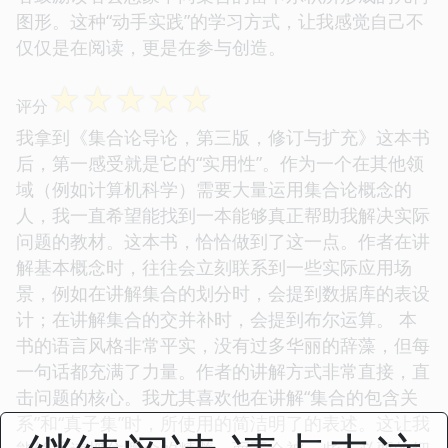
图形。这种“动手实践”的学习方式，让我感觉自己不
仅仅是在阅读，更是在参与创造。
☆
☆
☆
☆
☆
评分
我拿到《集合论导论，第三版，修订与扩充》这本书
后，第一感受就是它的“实用性”。作为一个在其他领
域（例如计算机科学）需要大量运用集合论概念的
人，我一直希望能找到一本能够真正帮助我解决实际
问题的教材。这本书，恰恰做到了这一点。作者在讲
解基本概念时，往往会立刻联系到一些实际应用场
景，例如在讲解集合的划分时，会提到数据库的表设
计；在讲解集合的交并补时，会提到布尔运算。 本
书的语言风格非常平实，没有过多华丽的辞藻，但每
一句话都充满了力量。作者的讲解方式非常直接，直
击问题的核心。我尤其喜欢他在讲解“集合的包含关
系”和“真子集”时，所使用的简洁明了的表述。这让我