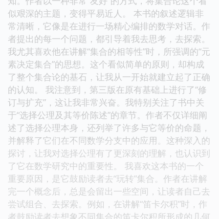
知。作者以一种非常“友好”的方式，将集合论这个看
似艰深的主题，变得平易近人。 本书的叙述逻辑非
常清晰，它像是在进行一场精心编排的数学对话。作
者提出的每一个问题，都引导着我去思考，去探索。
我尤其喜欢他在讲解“集合的相等性”时，所强调的“元
素决定集合”的思想。这个看似简单的原则，却构成
了整个集合论的基石，让我从一开始就建立起了正确
的认知。 我注意到，第三版在原有基础上进行了“修
订与扩充”，这让我非常兴奋。我特别关注了书中关
于“选择公理及其等价陈述”的章节。作者不仅详细阐
述了选择公理本身，还列举了许多与它等价的命题，
并解释了它们在不同数学分支中的应用。这种深入的
探讨，让我对选择公理有了更深刻的理解，也认识到
了它在数学研究中的重要性。 我喜欢这本书的一个
重要原因，是它鼓励读者去“玩转”集合。作者在讲解
完一个概念后，总是会留出一些空间，让读者自己去
尝试组合、去探索。例如，在讲解“笛卡尔积”时，作
者鼓励读者去想象不同集合的笛卡尔积所形成的几何