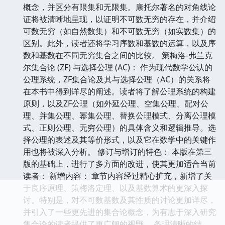
概念，并区分有限集和无限集。康托尔著名的对角线论
证将被清晰地呈现，以证明不可数无穷的存在，并介绍
可数无穷（如自然数集）和不可数无穷（如实数集）的
区别。此外，读者还将学习序数和基数的运算，以及序
数和基数在不同无穷集合之间的比较。 策梅洛-弗兰克
尔集合论 (ZF) 与选择公理 (AC)： 作为现代数学公认的
公理系统，ZF集合论及其与选择公理（AC）的关系将
在本书中得到详尽的阐述。读者将了解公理系统的构建
原则，以及ZF公理（如外延公理、空集公理、配对公
理、并集公理、幂集公理、替换公理模式、分离公理模
式、正则公理、无穷公理）的具体含义和逻辑推导。选
择公理的表述及其等价形式，以及它在数学中的关键作
用也将被深入分析。 修订与增订的特色： 本版在第三
版的基础上，进行了多方面的改进，使其更加适合当前
读者： 新增内容： 章节内容经过精心扩充，新增了关
于良序原理、策梅洛定理、以及基数算术的更深入探
讨。特别是，对不可数基数及其性质的讨论更加详尽，
并引入了一些更先进的集合论概念，为有志于深入研究
集合论的读者提供了更广阔的视野。 条理清晰的结