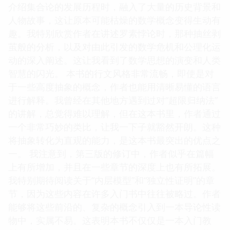
介绍集合论的发展历程时，融入了大量的历史背景和
人物故事，这让原本可能枯燥的数学概念变得生动有
趣。我特别欣赏作者在讲述罗素悖论时，那种抽丝剥
茧般的分析，以及对由此引发的数学危机和公理化运
动的深入阐述。这让我看到了数学思想的演变和人类
智慧的闪光。 本书的行文风格非常流畅，即使是对
于一些高度抽象的概念，作者也能用清晰易懂的语言
进行解释。我曾经在其他地方遇到过对“超限归纳法”
的讲解，总觉得难以理解，但在这本书里，作者通过
一个非常巧妙的类比，让我一下子就豁然开朗。这种
将抽象转化为直观的能力，是这本书最突出的优点之
一。 我注意到，第三版的修订中，作者似乎在篇幅
上有所增加，并且在一些章节的深度上也有所拓展。
我特别期待阅读关于“内层模型”和“独立性证明”的章
节，因为这些内容在许多入门书中往往被略过。作者
能够将这些前沿的、复杂的概念引入到一本导论性读
物中，实属不易。这表明本书不仅仅是一本入门教