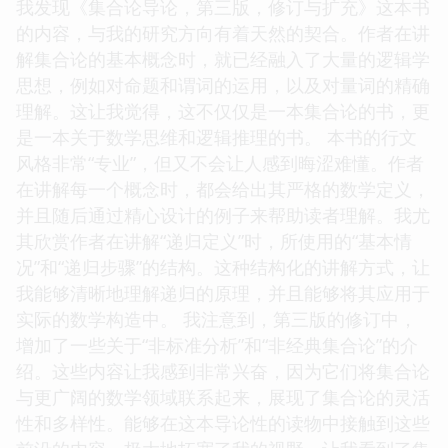
我发现《集合论导论，第三版，修订与扩充》这本书
的内容，与我的研究方向有着天然的契合。作者在讲
解集合论的基本概念时，就已经融入了大量的逻辑学
思想，例如对命题和谓词的运用，以及对量词的精确
理解。这让我觉得，这不仅仅是一本集合论的书，更
是一本关于数学思维和逻辑推理的书。 本书的行文
风格非常“专业”，但又不会让人感到晦涩难懂。作者
在讲解每一个概念时，都会给出其严格的数学定义，
并且随后通过精心设计的例子来帮助读者理解。我尤
其欣赏作者在讲解“递归定义”时，所使用的“基本情
况”和“递归步骤”的结构。这种结构化的讲解方式，让
我能够清晰地理解递归的原理，并且能够将其应用于
实际的数学构造中。 我注意到，第三版的修订中，
增加了一些关于“非标准分析”和“非经典集合论”的介
绍。这些内容让我感到非常兴奋，因为它们将集合论
与更广阔的数学领域联系起来，展现了集合论的灵活
性和多样性。能够在这本导论性的读物中接触到这些