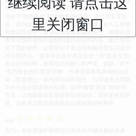
继续阅读 请点击这
能够迅速抓住概念的精髓，而不会被一些不必要的细
节所干扰。 我注意到，第三版的修订中，增加了一
些关于“模糊集合”和“粗糙集”的内容。这让我非常惊
里关闭窗口
喜，因为这些概念在一些现代应用领域，如人工智能
和数据挖掘中，扮演着越来越重要的角色。能够在这
本导论性的读物中接触到这些前沿的内容，极大地拓
宽了我的视野，让我看到了集合论在解决现实问题中
的无限潜力。 我非常欣赏作者在处理一些“反直觉”的
集合论结论时，所展现出的耐心和严谨。例如，对于
“无穷集合的性质”的讲解，作者并没有简单地给出结
论，而是通过一系列的论证和例子，引导读者去理解
为什么会出现这样的结果。这种“教导”而非“告知”的
方式，让我能够真正地掌握这些知识，而不是死记硬
背。这本书无疑是我在集合论领域最好的帮手。
☆
☆
☆
☆
☆
评分
作为一名对逻辑学和理论计算机科学感兴趣的读者，