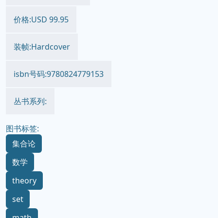
价格:USD 99.95
装帧:Hardcover
isbn号码:9780824779153
丛书系列:
图书标签:
集合论
数学
theory
set
math