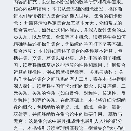
内容的扩充，以适应不断发展的数学研究和教学需求。
核心内容与结构： 本书从最基础的概念出发，循序渐
进地引导读者进入集合论的迷人世界。 集合的初步概
念： 开篇将清晰界定集合及其基本元素，介绍常见的
集合表示法，如外延式和内涵式，并深入探讨集合的成
员关系，以及空集、全集等基本概念。读者将学会如何
精确地描述和操作集合，为后续的学习打下坚实基础。
集合运算： 本书详细阐述了集合的各种基本运算，包
括并集、交集、差集以及补集。通过丰富的例子和练
习，读者将熟练掌握这些运算的性质和应用，理解集合
运算的规律性，例如德摩根定律等。 关系与函数： 关
系作为描述集合之间联系的有力工具，将在本书中得到
深入探讨。读者将学习笛卡尔积的概念，以及序偶、二
元关系、关系的性质（如自反性、对称性、传递性、反
对称性）和等价关系。在此基础上，本书将详细介绍函
数的概念，包括函数的定义、域、值域、单射、满射、
双射等，并阐释函数在集合论中的重要作用。 基数与
无穷： 这是集合论中最具挑战性也最引人入胜的部分
之一。本书将引导读者理解基数这一衡量集合“大小”的