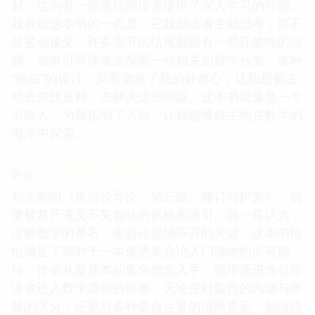
材，也为有一定基础的读者提供了深入学习的可能。
我喜欢这本书的一点是，它鼓励读者主动思考，而不
是被动接受。许多章节的结尾都留有一些开放性的问
题，或者引导读者去探索一些相关的数学分支。这种
“留白”的设计，反而激发了我的好奇心，让我想要主
动去查找资料，去解决这些问题。这本书就像是一个
引路人，为我指明了方向，让我能够自主地在数学的
海洋中探索。
☆
☆
☆
☆
☆
评分
初次翻阅《集合论导论，第三版，修订与扩充》，我
便被其严谨又不失趣味的风格所吸引。我一直认为，
理解数学的基石，集合论是绕不开的关键。这本书恰
恰满足了我对于一本优秀集合论入门读物的所有期
待。作者从最基本的集合概念入手，循序渐进地引导
读者进入数学逻辑的世界。无论是对集合的内涵与外
延的区分，还是对各种集合运算的清晰界定，都做得