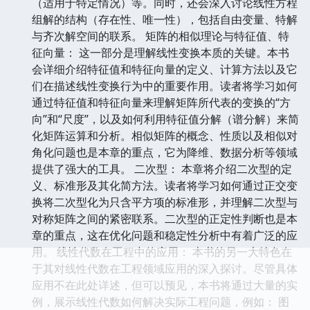
（适用于特定情况）等。同时，还会深入讨论线性方程
组解的结构（存在性、唯一性），包括自由变量、特解
与齐次解空间的联系。 矩阵的相似理论与特征值、特
征向量： 这一部分是理解线性变换本质的关键。本书
会详细介绍特征值和特征向量的定义、计算方法以及它
们在描述线性变换行为中的重要作用。读者将学习如何
通过特征值和特征向量来理解矩阵所代表的变换的“方
向”和“尺度”，以及如何利用特征值分解（谱分解）来简
化矩阵运算和分析。相似矩阵的概念、性质以及相似对
角化问题也是本章的重点，它为降维、数据分析等领域
提供了强大的工具。 二次型： 本章将介绍二次型的定
义、标准形及其化简方法。读者将学习如何通过正交变
换将二次型化为只含平方项的标准形，并理解二次型与
对称矩阵之间的紧密联系。二次型的正定性判断也是本
章的重点，这在优化问题和稳定性分析中有着广泛的应
用。 线性代数在工程中的应用： 本书的另一大特色在
于其对线性代数在工程领域应用的深入探讨。尽管具体
应用不在此处详述，但可以预见，本书将通过大量的实
例，展示线性代数如何解决实际工程问题，例如： 图