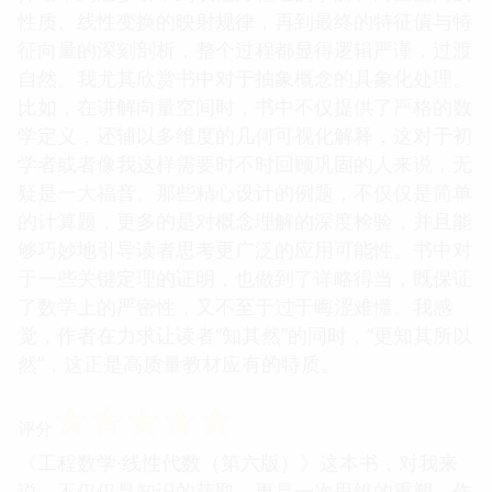
性质、线性变换的映射规律，再到最终的特征值与特
征向量的深刻剖析，整个过程都显得逻辑严谨，过渡
自然。我尤其欣赏书中对于抽象概念的具象化处理。
比如，在讲解向量空间时，书中不仅提供了严格的数
学定义，还辅以多维度的几何可视化解释，这对于初
学者或者像我这样需要时不时回顾巩固的人来说，无
疑是一大福音。那些精心设计的例题，不仅仅是简单
的计算题，更多的是对概念理解的深度检验，并且能
够巧妙地引导读者思考更广泛的应用可能性。书中对
于一些关键定理的证明，也做到了详略得当，既保证
了数学上的严密性，又不至于过于晦涩难懂。我感
觉，作者在力求让读者“知其然”的同时，“更知其所以
然”，这正是高质量教材应有的特质。
☆
☆
☆
☆
☆
评分
《工程数学·线性代数（第六版）》这本书，对我来
说，不仅仅是知识的获取，更是一次思维的重塑。作