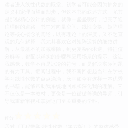
读者进入线性代数的殿堂。初学者可能会因为抽象的
定义和定理而望而却步，但这本书的叙述方式，尤其
是那些精心设计的例题，就像一盏盏明灯，照亮了通
往理解的道路。书中对向量空间、线性变换、矩阵理
论等核心概念的阐述，既有理论上的深度，又不乏直
观的几何解释。我尤其喜欢它对矩阵运算的细致讲
解，从最基本的加减乘除，到更复杂的求逆、特征值
分解等，都配以详实的步骤和应用场景的提示。这让
我感觉，数学不再是冰冷的符号，而是解决实际问题
的有力工具。翻阅过程中，我不断回想起当年在学校
学习线性代数的点点滴滴，庆幸如今有这样一本优秀
的书籍，能够帮助我系统地回顾和深化我的理解。它
不仅仅是一本教材，更像是一位循循善诱的导师，引
导我重新审视和掌握这门至关重要的学科。
☆
☆
☆
☆
☆
评分
我对《工程数学·线性代数（第六版）》的整体感受