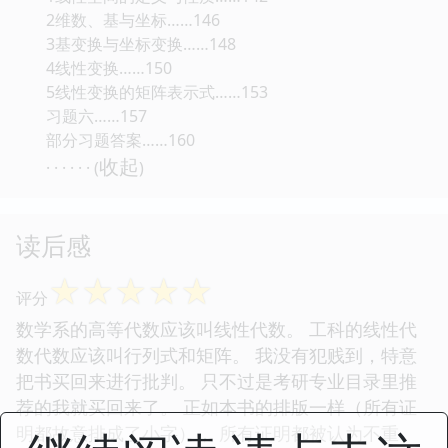
2维数、基与坐标……146
3基变换与坐标变换……148
4线性变换……150
5线性变换的矩阵表示式……153
习题六……157
部分习题答案……160
收起
· · · · · · (
)
读后感
☆
☆
☆
☆
☆
评分
数学系的高等代数应该叫线性代数。 工科的线性代
数代数应该叫行列式和矩阵。 我没有犯贱到，特意
把书买回来进行批判。 只不过是考研专业目录里推
荐的我就买回来了。 正如本书的排版一样（所有证
明都故意排成了小字）， 所有证明都被认为不重