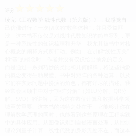
☆
☆
☆
☆
☆
评分
读完《工程数学·线性代数（第六版）》，我感觉自
己仿佛进行了一次彻底的“数学体检”，并且受益匪
浅。这本书不仅仅是对线性代数知识的简单罗列，更
是一种系统性的知识梳理和升华。我尤其被书中对核
心概念的阐释方式所打动。例如，在讲解“线性无关”
和“基”的概念时，作者并没有仅仅给出抽象的定义，
而是通过一系列巧妙的类比和几何解释，将这些抽象
的概念变得生动易懂。书中对矩阵的各种运算，以及
它们在实际问题中扮演的角色，都有详尽的描述。我
经常会回顾书中对于“矩阵分解”（如LU分解、QR分
解、SVD）的讲解，因为这在数值计算和数据科学领
域至关重要。这本书的独特之处在于，它能够让你在
理解数学原理的同时，也能看到这些原理在工程实践
中的具体应用。从图像识别到自然语言处理，从控制
理论到量子计算，线性代数的身影无处不在，而这本