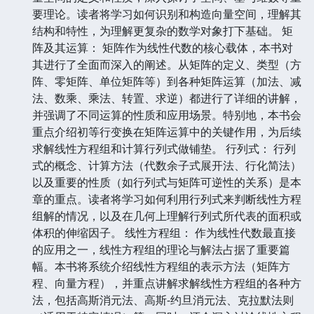
要理论。读者将学习如何识别和构造向量空间，理解其
结构和特性，为理解更复杂的数学对象打下基础。 矩
阵及其运算： 矩阵作为线性代数的核心载体，本书对
其进行了全面而深入的阐述。从矩阵的定义、类型（方
阵、零矩阵、单位矩阵等）到各种矩阵运算（加法、减
法、数乘、乘法、转置、求逆）都进行了详细的讲解，
并强调了不同运算的性质和应用场景。特别地，本书会
重点介绍初等行变换在矩阵运算中的关键作用，为后续
求解线性方程组和计算行列式做铺垫。 行列式： 行列
式的概念、计算方法（代数余子式展开法、行化简法）
以及重要的性质（如行列式与矩阵可逆性的关系）是本
章的重点。读者将学习如何利用行列式来判断线性方程
组解的情况，以及在几何上理解行列式所代表的面积或
体积的伸缩因子。 线性方程组： 作为线性代数最直接
的应用之一，线性方程组的理论与解法占据了重要篇
幅。本书将系统介绍线性方程组的表示方法（矩阵方
程、向量方程），并重点讲解求解线性方程组的各种方
法，包括高斯消元法、高斯-约旦消元法、克拉默法则