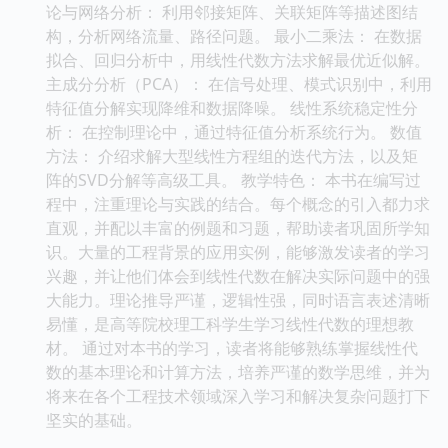
论与网络分析： 利用邻接矩阵、关联矩阵等描述图结
构，分析网络流量、路径问题。 最小二乘法： 在数据
拟合、回归分析中，用线性代数方法求解最优近似解。
主成分分析（PCA）： 在信号处理、模式识别中，利用
特征值分解实现降维和数据降噪。 线性系统稳定性分
析： 在控制理论中，通过特征值分析系统行为。 数值
方法： 介绍求解大型线性方程组的迭代方法，以及矩
阵的SVD分解等高级工具。 教学特色： 本书在编写过
程中，注重理论与实践的结合。每个概念的引入都力求
直观，并配以丰富的例题和习题，帮助读者巩固所学知
识。大量的工程背景的应用实例，能够激发读者的学习
兴趣，并让他们体会到线性代数在解决实际问题中的强
大能力。理论推导严谨，逻辑性强，同时语言表述清晰
易懂，是高等院校理工科学生学习线性代数的理想教
材。 通过对本书的学习，读者将能够熟练掌握线性代
数的基本理论和计算方法，培养严谨的数学思维，并为
将来在各个工程技术领域深入学习和解决复杂问题打下
坚实的基础。