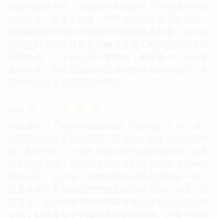
都是在数值分析、数据科学和机器学习等领域不可或
缺的工具。更重要的是，书中穿插的大量工程实例，
将抽象的数学理论与实际应用紧密联系起来，让我深
刻体会到了线性代数作为解决复杂工程问题的强大武
器的价值。它不仅仅是一本教材，更像是一位经验丰
富的向导，指引我如何在浩瀚的数学海洋中航行，并
最终抵达解决实际问题的彼岸。
☆
☆
☆
☆
☆
评分
当我拿到《工程数学·线性代数（第六版）》时，首
先吸引我的便是它封面设计所传达出的专业感与现代
感。翻开书页，一股扎实的学术气息扑面而来。这本
书的编排方式，可以说是在我接触过的同类书籍中脱
颖而出的。它并非一股脑地将所有概念堆砌在一起，
而是有条不紊地将线性代数的知识体系分门别类，层
层递进。从对向量和矩阵的基本概念进行深入浅出的
介绍，到逐步引申到线性方程组的求解、向量空间的