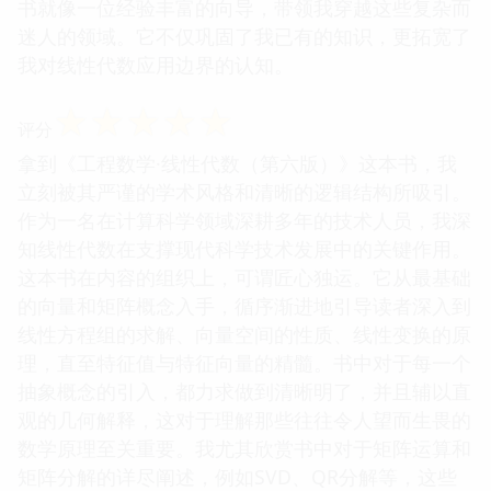
书就像一位经验丰富的向导，带领我穿越这些复杂而
迷人的领域。它不仅巩固了我已有的知识，更拓宽了
我对线性代数应用边界的认知。
☆
☆
☆
☆
☆
评分
拿到《工程数学·线性代数（第六版）》这本书，我
立刻被其严谨的学术风格和清晰的逻辑结构所吸引。
作为一名在计算科学领域深耕多年的技术人员，我深
知线性代数在支撑现代科学技术发展中的关键作用。
这本书在内容的组织上，可谓匠心独运。它从最基础
的向量和矩阵概念入手，循序渐进地引导读者深入到
线性方程组的求解、向量空间的性质、线性变换的原
理，直至特征值与特征向量的精髓。书中对于每一个
抽象概念的引入，都力求做到清晰明了，并且辅以直
观的几何解释，这对于理解那些往往令人望而生畏的
数学原理至关重要。我尤其欣赏书中对于矩阵运算和
矩阵分解的详尽阐述，例如SVD、QR分解等，这些