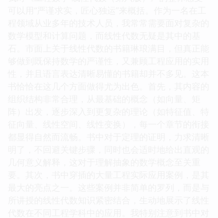
可以用“严谨求实，匠心独运”来概括。作为一名在工
程领域从业多年的技术人员，我常常需要面对复杂的
数学模型和计算问题，而线性代数无疑是其中的基
石。市面上关于线性代数的书籍琳琅满目，但真正能
够做到既保持数学的严谨性，又兼顾工程应用的实用
性，并且语言表达清晰易懂的书籍却并不多见。这本
书恰恰在这几个方面做得尤为出色。首先，其内容的
组织结构非常合理，从最基础的概念（如向量、矩
阵）出发，逐步深入到更复杂的理论（如特征值、特
征向量、线性空间、线性变换），每一个章节的衔接
都显得自然而流畅。书中对于定理的证明，力求清晰
明了，不回避关键步骤，同时也会适时地给出直观的
几何意义解释，这对于理解抽象的数学概念至关重
要。其次，书中穿插的大量工程实际应用案例，是其
最大的亮点之一。这些案例并非简单的罗列，而是与
所讲授的线性代数知识紧密结合，生动地展示了线性
代数在不同工程学科中的应用。我特别注意到书中对