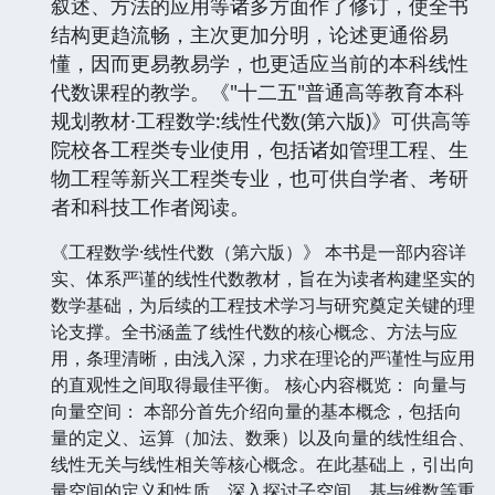
叙述、方法的应用等诸多方面作了修订，使全书
结构更趋流畅，主次更加分明，论述更通俗易
懂，因而更易教易学，也更适应当前的本科线性
代数课程的教学。《"十二五"普通高等教育本科
规划教材·工程数学:线性代数(第六版)》可供高等
院校各工程类专业使用，包括诸如管理工程、生
物工程等新兴工程类专业，也可供自学者、考研
者和科技工作者阅读。
《工程数学·线性代数（第六版）》 本书是一部内容详
实、体系严谨的线性代数教材，旨在为读者构建坚实的
数学基础，为后续的工程技术学习与研究奠定关键的理
论支撑。全书涵盖了线性代数的核心概念、方法与应
用，条理清晰，由浅入深，力求在理论的严谨性与应用
的直观性之间取得最佳平衡。 核心内容概览： 向量与
向量空间： 本部分首先介绍向量的基本概念，包括向
量的定义、运算（加法、数乘）以及向量的线性组合、
线性无关与线性相关等核心概念。在此基础上，引出向
量空间的定义和性质，深入探讨子空间、基与维数等重