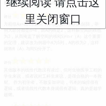
继续阅读 请点击这
要。 那什么是重要的，定理的叙述...
☆
☆
☆
☆
☆
里关闭窗口
评分
方程组Ax=0的求解时，A=(a_i,j)m行n列的矩阵，举
例大部分都是n=4，而A的秩是2，这样解空间的秩也
为2，从而掩盖了解空间的秩R(S)=n-r（A）这个重要
的定理，建议改为例题中A为5列，A的秩为2，这样
就将R（A）与R(S)分开了。
☆
☆
☆
☆
☆
评分
其他版本的线性代数没有读过，但对生物医学工程的
学生来说，或者说对工科生来说，是很合格的一本教
材。 作为初学者，不敢妄加评论，书本的编排很有
逻辑，或者说线性代数本身就很有逻辑。真的是越学
越燃。