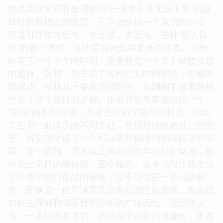
我尤其欣赏它在处理那些“一眼看上去无从下手”的题
目时所展现出的智慧。它不会给你一个现成的结论，
而是引导你去思考，去尝试，去发现。这种“授人以
渔”的教学方式，远比直接告知答案来得珍贵。我曾
经花了一个下午的时间，反复研究一个关于级数收敛
的题目。起初，我尝试了各种已知的判别法，但都未
能成功。在我几乎要放弃的时候，我翻到了这本题解
中关于这个题目的讲解。作者并没有直接给我一个
“正确”的判别方法，而是先分析了题目的特点，指出
了它与一般情况的不同之处，然后巧妙地通过一些变
形，将它转化成了一个可以使用标准判别法解决的问
题。那个瞬间，我才真正体会到数学分析的魅力，那
种拨云见日的畅快感，至今难忘。这本书陪伴我度过
了许多个挑灯夜战的夜晚，它不仅仅是一本习题解
答，更像是一位严谨而又富有启发性的老师，教会我
如何去理解和驾驭数学分析的广阔天地。我始终认
为，一本好的参考书，不仅在于内容的准确性，更在