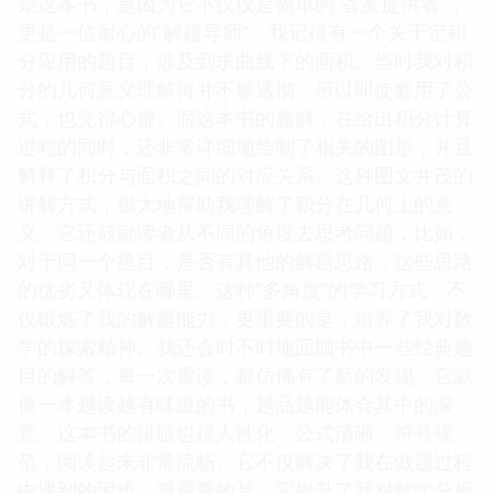
崇这本书，是因为它不仅仅是简单的“答案提供者”，
更是一位耐心的“解题导师”。我记得有一个关于定积
分应用的题目，涉及到求曲线下的面积。当时我对积
分的几何意义理解得并不够透彻，所以即使套用了公
式，也觉得心虚。而这本书的题解，在给出积分计算
过程的同时，还非常详细地绘制了相关的图形，并且
解释了积分与面积之间的对应关系。这种图文并茂的
讲解方式，极大地帮助我理解了积分在几何上的意
义。它还鼓励读者从不同的角度去思考问题，比如，
对于同一个题目，是否有其他的解题思路，这些思路
的优劣又体现在哪里。这种“多角度”的学习方式，不
仅锻炼了我的解题能力，更重要的是，培养了我对数
学的探索精神。我还会时不时地回顾书中一些经典题
目的解答，每一次重读，都仿佛有了新的发现。它就
像一本越读越有味道的书，越品越能体会其中的深
意。这本书的排版也很人性化，公式清晰，符号规
范，阅读起来非常流畅。它不仅解决了我在做题过程
中遇到的困难，更重要的是，它提升了我对数学分析