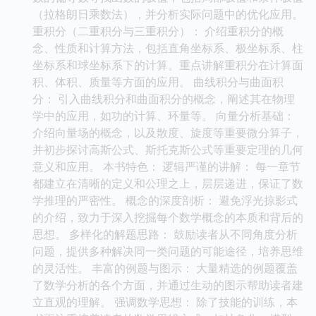
（拉格朗日乘数法），并分析实际问题中的优化应用。
重积分（二重积分与三重积分）： 介绍重积分的概
念、性质和计算方法，包括直角坐标系、极坐标系、柱
坐标系和球坐标系下的计算。重点讲解重积分在计算面
积、体积、质量等方面的应用。 曲线积分与曲面积
分： 引入曲线积分和曲面积分的概念，阐述其在物理
学中的应用，如功的计算、环量等。 向量分析基础：
介绍向量场的概念，以及散度、旋度等重要微分算子，
并初步探讨高斯公式、斯托克斯公式等重要定理的几何
意义和应用。 本书特色： 逻辑严谨的讲解： 每一章节
都建立在清晰的定义和公理之上，层层递进，保证了数
学推理的严密性。 概念的深度剖析： 避免浮光掠影式
的介绍，致力于深入挖掘每个数学概念的本质和背后的
思想。 多样化的解题思路： 鼓励读者从不同角度分析
问题，提供多种解决同一类问题的可能途径，培养思维
的灵活性。 丰富的例题与图示： 大量精选的例题覆盖
了数学分析的各个方面，并通过生动的图示帮助读者建
立直观的理解。 强调数学思想： 除了技能的训练，本