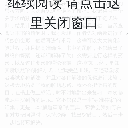
继续阅读 请点击这
会提前指出题目中可能存在的误区，并且给出正确的
思考方向，以及避免这些误区的技巧。我记得有一个
里关闭窗口
关于求函数导数的题目，当时我直接套用了链式法
则，结果计算过程非常复杂，而且容易出错。当我查
阅这本书的题解时，我才发现，作者先对函数进行了
巧妙的变形，然后再进行求导，这样可以大大简化计
算过程，并且提高准确性。书中的题解，不仅给出了
最终的答案，还详细解释了为什么需要进行这样的变
形，以及这种变形的理论依据。这种“知其然，更知
其所以然”的讲解方式，让我受益匪浅。它还鼓励读
者尝试多种解法，并且对各种解法的优劣进行比较，
这极大地拓宽了我的解题思路。我还会把做错的题
目，在书上做上标记，时不时地翻出来复习，每次都
能从中找到新的启示。它不仅仅是一本“标准答案”的
汇集，更是一本“解题策略”的宝典。它教会我如何在
面对复杂问题时，保持冷静，找出突破口，然后一步
一步地将它解决。