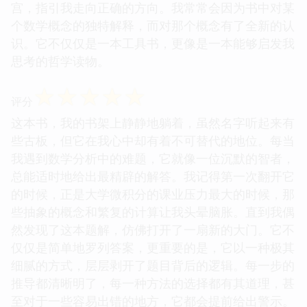
宫，指引我走向正确的方向。我常常会因为书中对某
个数学概念的独特解释，而对那个概念有了全新的认
识。它不仅仅是一本工具书，更像是一本能够启发我
思考的哲学读物。
☆
☆
☆
☆
☆
评分
这本书，我的书架上静静地躺着，虽然名字听起来有
些古板，但它在我心中却有着不可替代的地位。每当
我遇到数学分析中的难题，它就像一位沉默的智者，
总能适时地给出最精辟的解答。我记得第一次翻开它
的时候，正是大学微积分的课业压力最大的时候，那
些抽象的概念和繁复的计算让我头晕脑胀。直到我偶
然发现了这本题解，仿佛打开了一扇新的大门。它不
仅仅是简单地罗列答案，更重要的是，它以一种极其
细腻的方式，层层剥开了题目背后的逻辑。每一步的
推导都清晰明了，每一种方法的选择都有其道理，甚
至对于一些容易出错的地方，它都会提前给出警示。