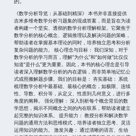
的。
《数学分析导览：从基础到精深》 本书并非直接提供
吉米多维奇数学分析习题集的现成答案，而是旨在为读
者构建一个坚实、透彻的数学分析理解框架。它聚焦于
数学分析的核心概念、逻辑推理以及解决问题的策略，
帮助读者在掌握基本理论的同时，培养独立思考和分析
复杂问题的能力。 核心理念与目标： 我们深知，对于
数学分析的学习而言，理解“为什么”和“如何做”比仅仅
知道“是什么”更为重要。因此，本书的核心理念是引导
读者深入理解数学分析的内在逻辑，而非简单地记忆公
式或照搬解题步骤。我们的目标是： 夯实基础： 系统
梳理数学分析中最基础、最核心的概念，如极限、连续
性、导数、积分等，从定义、性质到几何意义，进行多
角度的阐释。 强化理解： 深入剖析每个概念背后的数
学思想，揭示不同概念之间的内在联系，帮助读者建立
起完整的知识体系。 提升能力： 教授分析和解决数学
问题的通用方法和思维模式，培养读者独立思考、灵活
运用知识的能力。 激发兴趣： 通过清晰的语言、生动