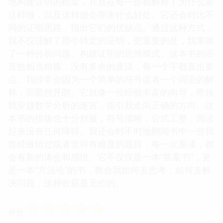
地构建证明的框架，并且在每一步都解释了为什么要
这样做，以及这样做会带来什么好处。它还会对比不
同的证明思路，指出它们的优缺点。通过这种方式，
我不仅理解了那个特定的证明，更重要的是，我掌握
了一种分析问题、构建证明的思维模式。这本书的语
言也相当精炼，没有多余的废话，每一个字都直击要
点。我经常会因为一个简单的符号或者一个词语的解
释，而豁然开朗。它就像一位经验丰富的向导，带领
我穿越数学分析的迷宫，指引我走向正确的方向。这
本书的排版也十分舒服，符号清晰，公式工整，阅读
起来没有任何障碍。我还会时不时地翻阅书中一些我
曾经做错过或者觉得有难度的题目，每一次重读，都
会有新的体会和感悟。它不仅仅是一本“答案书”，更
是一本“方法论”的书，教会我如何去思考，如何去解
决问题，这种收获是无价的。
☆
☆
☆
☆
☆
评分