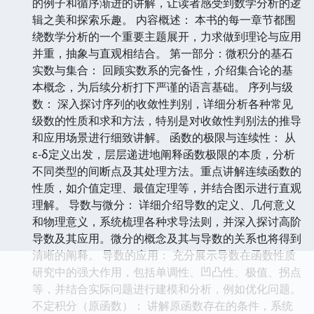
的例子和循序渐进的讲解，让读者感受到数学分析的逻
辑之美和探索乐趣。 内容概述： 本书的每一章节都围
绕数学分析的一个重要主题展开，力求做到理论与应用
并重，抽象与直观相结合。 第一部分：微积分的基石
实数与集合： 回顾实数系的完备性，介绍集合论的基
本概念，为后续分析打下严谨的语言基础。 序列与级
数： 深入探讨序列的收敛性判别，详细分析各种常见
级数的性质和求和方法，特别是对收敛性判别法的推导
和应用场景进行细致讲解。 函数的极限与连续性： 从
ε-δ定义出发，层层递进地阐释函数极限的本质，分析
不同类型的间断点及其处理方法。重点讲解连续函数的
性质，如介值定理、最值定理等，并结合图示进行直观
理解。 导数与微分： 详细介绍导数的定义、几何意义
和物理意义，系统梳理各种求导法则，并深入探讨高阶
导数及其应用。微分的概念及其与导数的关系也将得到
清晰的阐释。 导数的应用： 充分展示导数在函数性质
研究中的强大作用，包括单调性、凹凸性、极值、拐点
等，并结合实际问题进行建模和分析，例如优化问题。
不定积分（原函数）： 讲解原函数存在的条件，系统