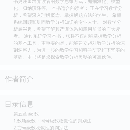
书更注重培养读者的数学思维方式，如抽象化、模型
化、归纳演绎等。 本书适合的读者： 正在学习数学分
析，希望深入理解概念、掌握解题方法的学生。 希望
系统回顾和巩固数学分析知识的专业人士。 对数学分
析感兴趣，希望了解其严谨体系和应用前景的广大读
者。 通过系统学习本书，您将不仅能够掌握数学分析
的基本工具，更重要的是，能够建立起对数学分析的深
刻洞察力，为进一步的数学学习和科学研究打下坚实的
基础。本书将是您探索数学分析奥秘的可靠伙伴。
作者简介
目录信息
第五章 级 数
1.数项级数・同号级数收敛性的判别法
2.变号级数收敛性的判别法