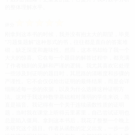
的整体理解水平。
☆
☆
☆
☆
☆
评分
刚拿到这本书的时候，我并没有抱太大的期望，毕竟
“习题集题解”这种形式的书，往往都是直白的答案堆
砌，缺乏深度和趣味性。然而，这本书却给了我一个
大大的惊喜。它在每一个题目的解答过程中，都充满
了作者独到的见解和严谨的逻辑。我尤其喜欢它处理
一些涉及到证明的题目时，其思路的清晰度和步骤的
严谨性。它不会仅仅给出证明的最终结果，而是会详
细阐述每一步的依据，以及为什么选择这种证明方
法。这对于我这种数学基础相对薄弱的学生来说，简
直是福音。我记得有一个关于连续函数性质的证明
题，当时我在课堂上听得云里雾里，自己尝试证明也
总是陷入僵局。拿到这本书后，我花了整整一个晚上
来研究这个题目。作者从函数的定义出发，一步一步