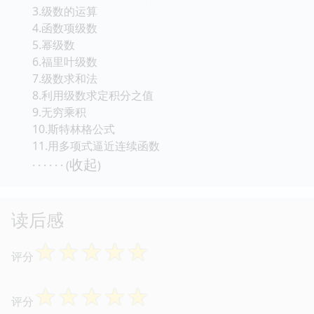
3.级数的运算
4.函数项级数
5.幂级数
6.福里叶级数
7.级数求和法
8.利用级数求定积分之值
9.无穷乘积
10.斯特林格公式
11.用多项式逼近连续函数
收起
· · · · · · (
)
读后感
☆
☆
☆
☆
☆
评分
☆
☆
☆
☆
☆
评分