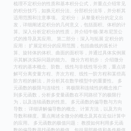
梳理不定积分的性质和基本积分公式，并重点介绍常见
的积分技巧，如换元积分法、分部积分法等，并分析其
适用范围和注意事项。 定积分： 从黎曼积分的定义出
发，详细阐述定积分的几何意义，包括面积、体积的计
算。深入分析定积分的性质，并介绍牛顿-莱布尼茨公
式的推导及其应用。 第二部分：深入与拓展 定积分的
应用： 扩展定积分的应用范围，包括曲线的弧长计
算、旋转体的体积、曲面的面积等，并通过具体实例展
示其解决实际问题的能力。 微分方程初步： 介绍微分
方程的基本概念、阶数、线性与非线性等分类，重点讲
解可分离变量方程、齐次方程、线性一阶方程和某些高
阶方程的解法，并分析其在数学模型中的重要性。 多
元函数的极限与连续性： 将极限和连续性的概念推广
到多元函数，分析多变量函数在不同路径下的极限行
为，以及连续函数的性质。 多元函数的偏导数与方向
导数： 详细讲解偏导数的概念、计算方法，以及方向
导数和梯度。重点阐述全微分的概念及其在近似计算中
的应用。 多元函数的极值问题： 教授如何利用多元函
数的偏导数寻找函数的极值，包括局部极值和条件极值