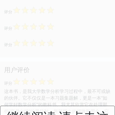
☆
☆
☆
☆
☆
评分
☆
☆
☆
☆
☆
评分
☆
☆
☆
☆
☆
评分
用户评价
☆
☆
☆
☆
☆
评分
这本书，是我大学数学分析学习过程中，最不可或缺
的伙伴。它不仅仅是一本习题集题解，更是一本“如
何学好数学分析”的教科书。我尤其欣赏它在处理那
些“容易出错”的题目时，所展现出的细致和周全。它