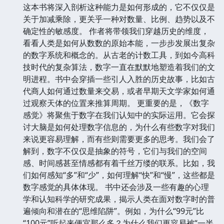
这本书将深入剖析这种能力是如何形成的，它不仅仅是
关于加减乘除，更关乎一种对数量、比例、趋势以及不
确定性的敏感度。 作者将带领我们穿越历史的维度，
看看人类是如何从数数的原始本能，一步步发展出复杂
的数字系统和概念的。从古老的计数工具，到如今高科
技时代的复杂算法，数字一直在默默地塑造着我们的文
明进程。书中会穿插一些引人入胜的历史故事，比如古
代商人如何通过数量来交易，或者早期天文学家如何通
过观察天体的位置来推算周期。 更重要的是，《数字
感觉》将聚焦于数字在我们认知中的实际运用。它会探
讨大脑是如何处理数字信息的，为什么有些数字对我们
来说更容易理解，而有些则需要更多的思考。我们会了
解到，数字不仅仅是抽象的符号，它们与我们的空间
感、时间感甚至情感都有着千丝万缕的联系。比如，我
们如何感知“多”和“少”，如何理解“快”和“慢”，这些都是
数字感觉的具体体现。 书中还会涉及一些有趣的心理
学和认知科学的研究成果，揭示人类在面对数字时的普
遍倾向和潜在的“思维陷阱”。例如，为什么“99元”比
“100元”听起来便宜那么多？为什么我们更容易被“一半