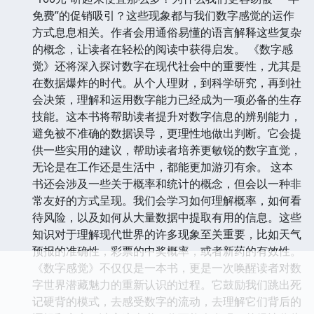
免费”的促销吸引？这些现象都与我们数字感觉的运作
方式息息相关。作者会用通俗易懂的语言解释这些复杂
的概念，让读者在轻松的阅读中获得启发。 《数字感
觉》还将深入探讨数字在现代社会中的重要性，尤其是
在数据爆炸的时代。从个人理财，到科学研究，再到社
会决策，理解和运用数字能力已经成为一项必备的生存
技能。这本书将帮助读者提升对数字信息的辨别能力，
避免被不准确的数据误导，更理性地做出判断。它会提
供一些实用的建议，帮助读者培养更敏锐的数字直觉，
无论是在工作还是生活中，都能更加游刃有余。 这本
书还会涉及一些关于概率和统计的概念，但会以一种非
常友好的方式呈现。我们会学习如何理解概率，如何看
待风险，以及如何从大量数据中提取有用的信息。这些
知识对于理解现代世界的许多现象至关重要，比如天气
预报的准确性，彩票的中奖概率，或者新药的有效性。
《数字感觉》不仅仅是一本书，更是一次唤醒读者对数
字世界潜藏魅力的重新认识的过程。它鼓励我们跳出死
记硬背的模式，去感受数字的流动，去理解它们背后的