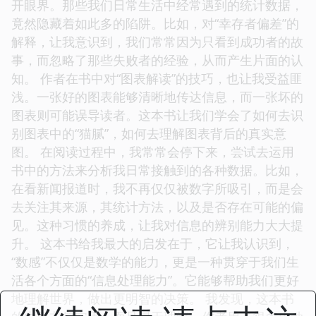
开眼界。那些我们日常生活中经常遇到的统计数据，
竟然隐藏着如此多的陷阱。比如，对“幸存者偏差”的
解释，让我意识到，我们常常因为只看到成功者的故
事，而忽略了那些失败者的经验，从而产生片面的认
知。 作者在书中对“图表解读”的技巧，也让我受益匪
浅。一张好的图表能够清晰地传达信息，而一张坏的
图表则可能误导读者。这本书让我们学会了如何去识
别图表中的“猫腻”，如何去理解图表背后的真实意
图。 在阅读过程中，我常常会停下来，尝试去运用
书中的方法来分析我日常接触到的各种数据。比如，
在看新闻报道时，我不再仅仅被数字所吸引，而是会
去关注其来源，其统计方法，以及是否存在可能的偏
见。这种习惯的养成，让我对信息的辨别能力大大提
升。 这本书给我最大的启发在于，它让我认识到，
“数感”不仅仅是数学的能力，更是一种贯穿于我们生
活各个方面的“信息处理能力”。它能够帮助我们更好
地理解世界，做出更明智的决策。 我发现，这本书