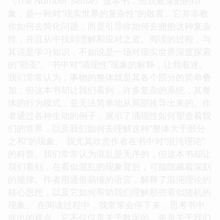
《The Number Sense》这本书，给我最深刻的印
象，是一种对“现实世界的复杂性”的敬畏。它并非教
你如何去简化问题，而是引导你如何去拥抱这种复杂
性，并且从中找到理解和应对之道。阅读的过程，与
其说是学习知识，不如说是一场对现实世界深度探索
的“朝圣”。 书中对“涌现性”现象的解释，让我着迷。
我们常常认为，事物的整体就是其各个部分的简单叠
加，但这本书却让我们看到，许多复杂的系统，其整
体的行为模式，是无法简单地从局部推导出来的。作
者通过各种生动的例子，展示了涌现性如何塑造着我
们的世界，以及我们如何去理解这种“整体大于部分
之和”的现象。 我尤其欣赏作者在书中对“混沌理论”
的科普。我们常常认为混乱是无序的，但这本书却让
我们看到，在看似混乱的现象背后，可能隐藏着深刻
的规律。作者用通俗易懂的语言，解释了混沌理论的
核心思想，以及它如何帮助我们理解那些看似随机的
现象。 在阅读过程中，我常常会停下来，思考书中
提出的观点。它不仅仅是关于数字的，更是关于我们