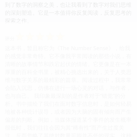
到了数字的洞察之美，也让我看到了数字对我们思维
的深刻塑造。它是一本值得你反复阅读，反复思考的
探索之作。
☆
☆
☆
☆
☆
评分
这本书，暂且称它为《The Number Sense》，给我
的感觉非常奇特。它不像我平常阅读的那些小说，有
清晰的故事情节和跌宕起伏的情绪。它更像是在一本
厚重的百科全书里，被精心挑选出来的，关于人类思
维与数字关系的最精彩的篇章。阅读过程中，我常常
会陷入沉思，仿佛在进行一场心灵的对话，与作者，
也与自己。 我印象最深刻的是作者对于“错觉”的分
析。书中描绘了我们在面对数字信息时，是如何轻易
地被各种统计误导，或者因为大脑的固有倾向而产生
偏差的判断。例如，当媒体报道某个事件的发生概率
很低时，我们往往会因为其“稀有性”而产生过度关
注，反而忽略了其绝对数量可能并不低的现实。这种