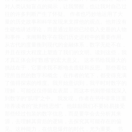
对人类认知盲点的揭示，让我警醒，也让我对自己过
往的许多判断产生了怀疑。 作者也巧妙地运用了大
量的历史故事和科学发现来支撑他的观点。他并没有
生硬地讲述理论，而是通过那些已经载入史册的人物
和事件，来阐释数字在我们历史进程中的重要作用。
从古代的度量衡到现代的金融体系，数字无处不在，
并且在很大程度上塑造了我们的文明。读到这些，我
才真正体会到“数感”的宏大意义。 这本书给我最大的
挑战在于，它要求我不断地去质疑和反思。那些看似
理所当然的数字和概念，在作者的笔下，都变得充满
了值得探索的维度。我开始意识到，我平时对数字的
理解，可能仅仅停留在表层，而这本书则带领我深入
到数字的“肌理”之中。 我发现，作者在书中非常注重
培养读者的“批判性思维”。他鼓励我们不要轻易接受
那些经过包装的数字信息，而是要学会去分析其来
源，去理解其背后的逻辑，去探究其可能存在的偏
见。这种能力，在信息爆炸的时代，尤为重要。 书