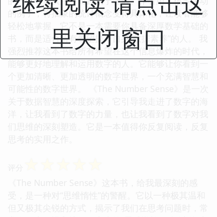
继续阅读 请点击这
的内容非常实用，而且易于理解。作者用了很多生动
的例子，将抽象的统计概念变得具体化，让读者能够
轻松地掌握。它不是一本需要你具备深厚数学基础的
里关闭窗口
书，而是适合所有希望提升自身“数据素养”的人。 我
强烈推荐这本书给所有希望在这个信息爆炸的时代，
能够更好地理解和运用数字的人。它能够让你看到一
个更加清晰、更加透明的数字世界，一个充满智慧和
可能性的数字世界。 《The Number Sense》是一次
关于数据智慧的深度探索，它引导我走进了数字的海
洋，让我看到了数字的力量，也让我看到了数字对我
们思维的深刻塑造。它是一本值得你反复阅读，反复
思考的实用之作。
☆
☆
☆
☆
☆
评分
《The Number Sense》这本书，给我最深刻的感
受，是一种对“思维惰性”的警醒。它以一种极其温和
但又极其尖锐的方式，揭示了我们在思考问题时，常