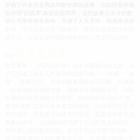
穿插了许多历史典故和数学家的故事，比如阿基米德
如何用“割圆术”来逼近圆周率，这些故事让冰冷的数
学公式变得有血有肉，充满了人文关怀。我感觉读这
本书，不仅仅是在学习微积分，更是在感受数学的思
维方式，以及它如何深刻地影响着人类文明的进程。
☆
☆
☆
☆
☆
评分
在我看来，《无穷小计算》这本书最成功的之处，在
于它打破了许多人对数学的固有印象——“枯燥”、“难
懂”、“远离生活”。作者的叙事风格非常流畅，仿佛是
一位老朋友在娓娓道来，用最平实易懂的语言，勾勒
出微积分那充满魅力的世界。我特别喜欢他对于“变
量”和“函数”这两个基本概念的阐释，他没有用过于学
术的语言，而是通过描述天气变化、股票波动等生动
形象的例子，让我瞬间就理解了它们的意义和应用。
书中最让我印象深刻的，莫过于他对“导数”的讲解。
他没有直接祭出那些繁复的公式，而是通过描绘一个