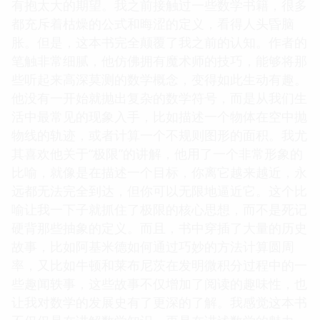
有抱太大的期望。我之前接触过一些数学书籍，很多
都充斥着枯燥的公式和晦涩的定义，看得人头昏脑
胀。但是，这本书完全颠覆了我之前的认知。作者的
笔触非常细腻，他仿佛拥有魔术师的技巧，能够将那
些听起来高深莫测的数学概念，变得如此生动有趣。
他没有一开始就抛出复杂的数学符号，而是从我们生
活中最常见的现象入手，比如描述一个物体在空中抛
物线的轨迹，或者计算一个不规则图形的面积。我尤
其喜欢他关于“极限”的讲解，他用了一个非常形象的
比喻，就像是在描述一个目标，你离它越来越近，永
远都无法完全到达，但你可以无限地逼近它。这个比
喻让我一下子就抓住了极限的核心思想，而不是死记
硬背那些抽象的定义。而且，书中穿插了大量的历史
故事，比如阿基米德如何通过巧妙的方法计算圆周
率，又比如牛顿和莱布尼茨在发明微积分过程中的一
些趣闻轶事，这些故事不仅增加了阅读的趣味性，也
让我对数学的发展史有了更深的了解。我感觉这本书