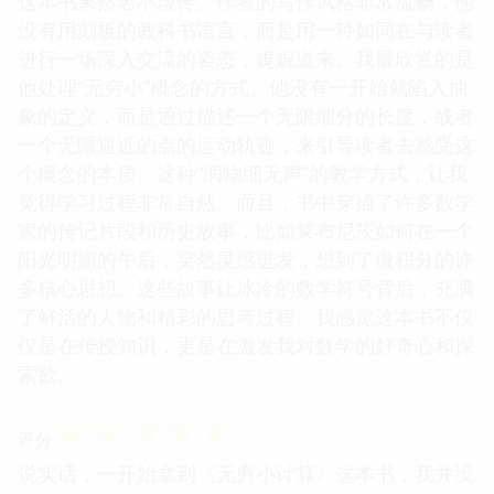
这本书果然名不虚传。作者的写作风格非常流畅，他
没有用刻板的教科书语言，而是用一种如同在与读者
进行一场深入交流的姿态，娓娓道来。我最欣赏的是
他处理“无穷小”概念的方式。他没有一开始就陷入抽
象的定义，而是通过描述一个无限细分的长度，或者
一个无限逼近的点的运动轨迹，来引导读者去感受这
个概念的本质。这种“润物细无声”的教学方式，让我
觉得学习过程非常自然。而且，书中穿插了许多数学
家的传记片段和历史故事，比如莱布尼茨如何在一个
阳光明媚的午后，突然灵感迸发，想到了微积分的许
多核心思想。这些故事让冰冷的数学符号背后，充满
了鲜活的人物和精彩的思考过程。我感觉这本书不仅
仅是在传授知识，更是在激发我对数学的好奇心和探
索欲。
☆
☆
☆
☆
☆
评分
说实话，一开始拿到《无穷小计算》这本书，我并没