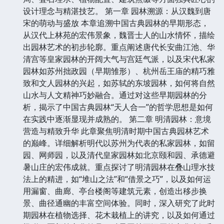
设计理念与精湛技艺。 第一章 园林溯源：从汉魏到唐
宋的萌动与盛放 本章追溯中国古典园林的早期形态，
从汉代上林苑的宏伟景象，魏晋士人的山水情怀，描绘
出园林艺术的初步轮廓。重点阐述唐代长安曲江池、华
清宫等皇家园林的开阔大气与宫廷气派，以及宋代私家
园林如苏州拙政园（早期雏形）、杭州岳王庙的精巧雅
致和文人园林的兴起，如苏轼的东坡园林，如何将自然
山水与人文精神巧妙融合。通过对这些早期园林的分
析，揭示了中国古典园林“天人合一”的哲学思想是如何
在实践中逐渐显现并成熟的。 第二章 明清园林：意境
营造与精致升华 此章聚焦明清时期中国古典园林艺术
的巅峰。详细解析明代以苏州为代表的私家园林，如留
园、网师园，以及清代皇家园林如北京颐和园、承德避
暑山庄的宏伟成就。重点探讨了明清园林在叠山理水技
法上的精进，如“堆山之法”和“借景之巧”，以及如何运
用漏窗、曲廊、亭台楼阁等建筑元素，创造出移步换
景、曲径通幽的丰富空间体验。同时，深入研究了此时
期园林在植物选择、花木栽植上的讲究，以及如何通过