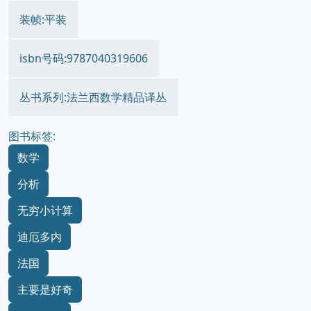
装帧:平装
isbn号码:9787040319606
丛书系列:法兰西数学精品译丛
图书标签:
数学
分析
无穷小计算
迪厄多内
法国
主要是好奇