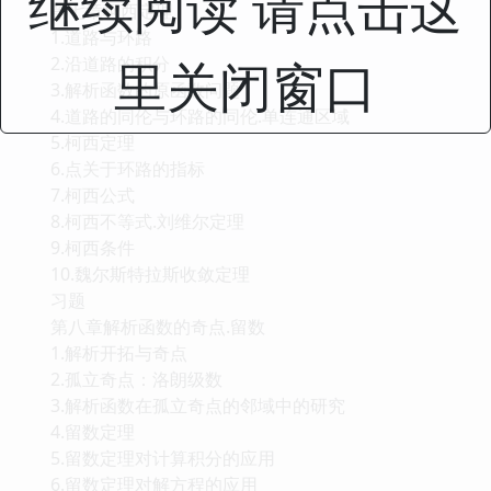
继续阅读 请点击这
第七章柯西定理
1.道路与环路
里关闭窗口
2.沿道路的积分
3.解析函数的原函数问题
4.道路的同伦与环路的同伦.单连通区域
5.柯西定理
6.点关于环路的指标
7.柯西公式
8.柯西不等式.刘维尔定理
9.柯西条件
10.魏尔斯特拉斯收敛定理
习题
第八章解析函数的奇点.留数
1.解析开拓与奇点
2.孤立奇点：洛朗级数
3.解析函数在孤立奇点的邻域中的研究
4.留数定理
5.留数定理对计算积分的应用
6.留数定理对解方程的应用