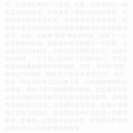
念，总觉得它离我十分遥远。但是，这本书却以一种
极其友好的姿态，向我展现了微积分的奇妙世界。作
者的语言风格非常朴实，没有使用太多专业术语，而
是用大量生活化的比喻和场景来解释那些复杂的数学
原理。比如，在解释“极限”概念的时候，他用了一个
非常形象的比喻，就像是你在不断接近一个目标，永
远都无法完全触及，但你可以无限地逼近它。这种生
动的描述，一下子就让我抓住了问题的核心，而不是
被那些抽象的数学符号所困扰。而且，书中对“导数”
和“积分”的讲解，都采用了“由表及里”的方法。他先
是从一些生活中常见的现象入手，比如描述物体的运
动轨迹，或者计算不规则图形的面积，然后逐渐引导
读者去理解这些现象背后所蕴含的数学原理。这种循
序渐进的学习方式，让我感到非常舒适，也极大地增
强了我学习的信心。我感觉这本书不仅仅是一本数学
教材，更像是一位经验丰富的向导，带领我在数学的
丛林中进行一次轻松愉快的探索。