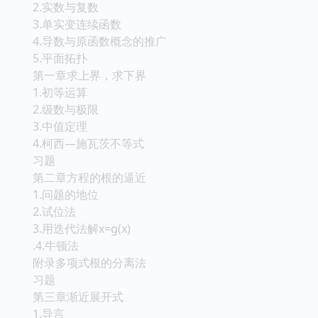
2.实数与复数
3.单实变连续函数
4.导数与原函数概念的推广
5.平面拓扑
第一章求上界，求下界
1.初等运算
2.级数与极限
3.中值定理
4.柯西—施瓦茨不等式
习题
第二章方程的根的逼近
1.问题的地位
2.试位法
3.用迭代法解x=g(x)
.4.牛顿法
附录多项式根的分离法
习题
第三章渐近展开式
1.导言