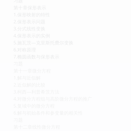
习题
第十章保形表示
1.保形映射的特性
2.保形表示问题
3.分式线性变换
4.保形表示的实例
5.施瓦茨—克里斯托费尔变换
6.对称原理
7.椭圆函数与保形表示
习题
第十一章微分方程
1.解与近似解
2.近似解的比较
3.柯西—利普希茨方法
4.对微分方程组与高阶微分方程的推广
5.复域中的微分方程
6.解与初始条件和参变量的相关性
习题
第十二章线性微分方程