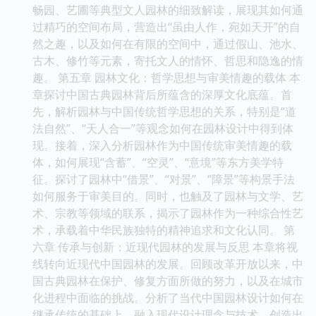
畅园、艺圃等典型文人园林的细致解读，展现其如何通
过精巧的空间布局，营造出“虽由人作，宛如天开”的自
然之趣，以及如何在有限的空间中，通过假山、池水、
古木、修竹等元素，寄托文人的情怀、哲思和隐逸的情
趣。 第五章 园林文化：哲学思想与审美情趣的载体 本
章探讨中国古典园林背后所蕴含的深厚文化底蕴。首
先，解析园林与中国传统哲学思想的关系，特别是“道
法自然”、“天人合一”等观念如何在园林设计中得到体
现。接着，深入分析园林作为中国传统审美情趣的载
体，如何展现“含蓄”、“空灵”、“意境”等东方美学特
征。探讨了园林中“借景”、“对景”、“障景”等构景手法
如何服务于审美目的。同时，也触及了园林与文学、艺
术、宗教等领域的联系，揭示了园林作为一种综合性艺
术，承载着中华民族独特的精神追求和文化认同。 第
六章 传承与创新：近现代园林的发展与反思 本章将视
线转向近现代中国园林的发展。回顾改革开放以来，中
国古典园林在保护、修复方面所做的努力，以及在城市
化进程中面临的挑战。分析了当代中国园林设计如何在
继承传统的基础上，融入现代设计理念与技术，创造出