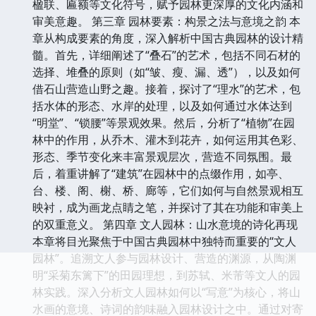
楹联、匾额等文化符号，赋予园林更深厚的文化内涵和
审美意趣。 第三章 园林要素：构景之法与意境之韵 本
章从构成要素的角度，深入解析中国古典园林的设计精
髓。首先，详细阐述了“叠石”的艺术，包括不同石材的
选择、堆叠的原则（如“皱、瘦、漏、透”），以及如何
借石山营造山野之趣。接着，探讨了“理水”的艺术，包
括水体的形态、水岸的处理，以及如何通过水体达到
“明堂”、“锁腰”等景观效果。然后，分析了“植物”在园
林中的作用，从乔木、灌木到花卉，如何运用其色彩、
形态、季节变化来丰富景观层次，营造不同氛围。最
后，着重讲解了“建筑”在园林中的点缀作用，如亭、
台、楼、阁、榭、桥、廊等，它们如何与自然景观相互
映衬，成为画龙点睛之笔，并探讨了其在功能和审美上
的双重意义。 第四章 文人园林：山水意境的诗化再现
本章将目光聚焦于中国古典园林中独特而重要的“文人
园林”。追溯文人参与园林设计、营造的渊源，从陶渊
明“采菊东篱下”的田园理想，到苏轼、米芾等文人的园
林实践。深入分析文人园林如何以“写意”为核心，将山
水画的意境、诗词的韵味融入园林设计之中。通过对寄