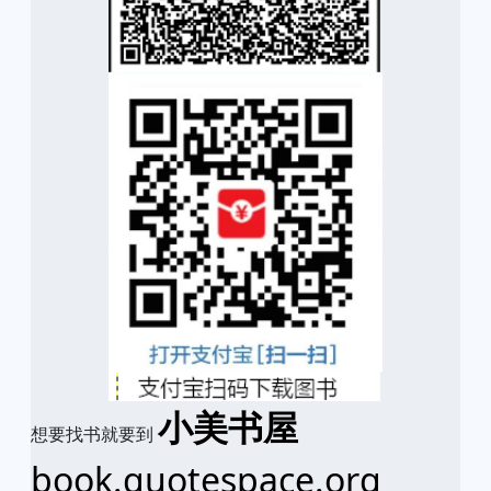
小美书屋
想要找书就要到
book.quotespace.org