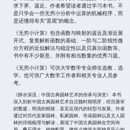
求下界、逼近。作者希望读者通过学习本书。不
是只学会一些无穷小分析中运算的机械程序，而
是还懂得有关“直观”的概念。
《无穷小计算》包含函数与映射的逼近及渐近展
开式、复查解析函数的基础、一阶与二阶线性微
分方程的近似解法与稳定性以及贝寡尔函数等。
书中有不少新意。并附有相当数量的优秀习题。
《无穷小计算》可供大学数学专业师生选教，选
学。也可供广大数学工作者和相关专业人员参
考。
《静水深流：中国古典园林艺术的传承与演变》 本书
深入剖析中国古典园林艺术自汉魏时期萌芽，经历唐宋
的繁盛，明清的精致，直至近现代的转型与发展。作者
通过对历代皇家园林、私家园林、寺庙园林以及文人园
林的详细梳理与解读，展现了中国古典园林在空间布
局、叠石理水、植物配置、建筑点缀等方面独具匠心的