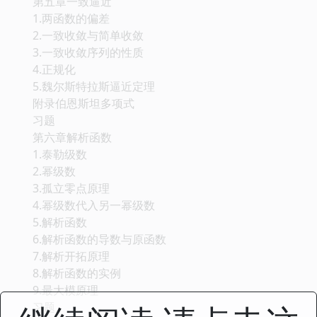
第五章一致逼近
1.两函数的偏差
2.一致收敛与简单收敛
3.一致收敛序列的性质
4.正规化
5.魏尔斯特拉斯逼近定理
附录伯恩斯坦多项式
习题
第六章解析函数
1.泰勒级数
2.幂级数
3.孤立零点原理
4.幂级数代入另一幂级数
5.解析函数
6.解析函数的导数与原函数
7.解析开拓原理
8.解析函数的实例
9.最大模原理
习题