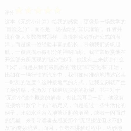
☆
☆
☆
☆
☆
评分
这本《无穷小计算》给我的感觉，更像是一场数学的
“冒险之旅”，而不是一场枯燥的“知识灌输”。作者并
没有像大多数教材那样，直接将读者扔进公式的海
洋，而是像一位经验丰富的船长，带领我们扬帆起
航，一点点揭示微积分的神秘面纱。我非常欣赏他在
开篇部分所展现的“破冰”技巧。他没有上来就讲什么
“f'(x)”，而是从我们最熟悉的“速度”和“变化率”开始，
比如在一辆行驶的汽车中，我们如何准确地描述它某
一时刻的速度？这种接地气的方式，让我立刻就产生
了亲切感，也激发了我继续探索的欲望。书中对于
“无穷小”这个概念的解读，也让我耳目一新。他没有
直接给出数学上的严格定义，而是通过一些生活化的
例子，比如水滴落入池塘泛起的涟漪，或者一闪而过
的流星，来引导读者去感受那个“无限接近但永不触
及”的奇妙境界。而且，作者在讲解过程中，巧妙地