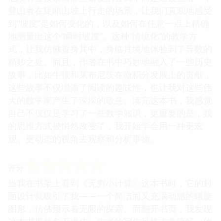
登山者在陡峭山坡上行走的场景，让我们直观地感受
到“坡度”是如何变化的，以及如何在任意一点上精确
地测量出这个“瞬时坡度”。这种“情境化”的教学方
式，让我仿佛置身其中，身临其境地体验到了导数的
精妙之处。而且，作者在书中巧妙地融入了一些历史
故事，比如牛顿和莱布尼茨在微积分发展上的贡献，
这些故事不仅增添了阅读的趣味性，也让我对这些伟
大的数学家产生了深深的敬意。读完这本书，我感觉
自己不仅仅是学习了一些数学知识，更重要的是，我
的思维方式被悄然改变了，我开始学会用一种更宏
观、更动态的视角去观察和分析事物。
☆
☆
☆
☆
☆
评分
当我在书架上看到《无穷小计算》这本书时，它的封
面设计就吸引了我——一个简洁而又充满动感的螺旋
图形，仿佛预示着无限的探索。而翻开书页，我发现