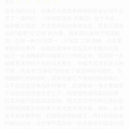
评分
这本书的出现，就像是在我原本模糊的历史认知中点
亮了一盏明灯。《中华民国史·大事记》这个书名，
最初吸引我的，并非其内容的具体信息，而是它所蕴
含的“梳理”与“记录”的力量。我长期以来对于民国时
期，总有一种“只知其一，不知其二”的遗憾，许多重
要的历史事件，在我的脑海中仅仅是些零散的片段，
缺乏一条清晰的时间轴将它们串联起来。我渴望一本
能够将这些碎片化的信息整合，并赋予其历史意义的
书籍，而这本“大事记”恰恰给了我这样的可能性。当
我翻阅它的内容时，我首先被它严谨的结构所吸引。
它不仅仅是简单地罗列事件，而是将每一项大事都置
于其特定的历史背景之下，细致地阐述其前因后果，
以及可能产生的深远影响。我尤其对书中所记录的那
些影响国家走向的重大政治变革感兴趣。例如，从辛
亥革命推翻帝制，到国民政府的建立，再到后续的各
种政治运动，这些事件是如何一步步推动中国走向现