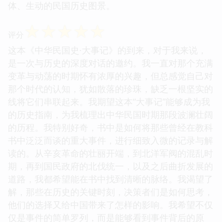
体、生动的民国历史图景。
☆
☆
☆
☆
☆
评分
这本《中华民国史·大事记》的到来，对于我来说，
是一次与历史的深度对话的邀约。我一直对那个充满
变革与动荡的时期怀有浓厚的兴趣，但总感觉自己对
那个时代的认知，犹如散落的珍珠，缺乏一根坚实的
线将它们串联起来。我期望这本“大事记”能够成为我
的历史指南，为我梳理出中华民国时期那段波澜壮阔
的历程。我特别好奇，书中是如何将那些曾经在教科
书中泛泛而谈的重大事件，进行细致入微的记录与解
读的。从辛亥革命的壮丽开端，到北洋军阀的混乱时
期，再到国民政府的北伐统一，以及之后曲折发展的
道路，我都希望能在书中找到清晰的脉络。我渴望了
解，那些在历史的关键时刻，决策者们是如何思考，
他们的选择又给中国带来了怎样的影响。我希望不仅
仅是事件的简单罗列，而是能够看到事件背后的原