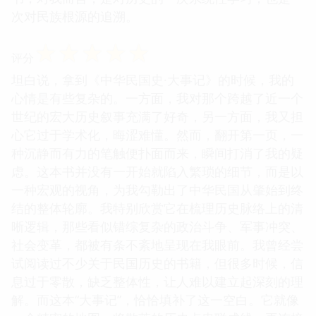
次对民族根源的追溯。
☆
☆
☆
☆
☆
评分
坦白说，拿到《中华民国史·大事记》的时候，我的
心情是有些复杂的。一方面，我对那个跨越了近一个
世纪的宏大历史叙事充满了好奇，另一方面，我又担
心它过于学术化，晦涩难懂。然而，翻开第一页，一
种沉静而有力的笔触便扑面而来，瞬间打消了我的疑
虑。这本书并没有一开始就陷入繁琐的细节，而是以
一种宏观的视角，为我勾勒出了中华民国从肇始到终
结的整体轮廓。我特别欣赏它在梳理历史脉络上的清
晰逻辑，那些看似错综复杂的政治斗争、军事冲突、
社会变革，都被有条不紊地呈现在我眼前。我曾经尝
试阅读过不少关于民国历史的书籍，但很多时候，信
息过于零散，缺乏整体性，让人难以建立起深刻的理
解。而这本“大事记”，恰恰填补了这一空白。它就像