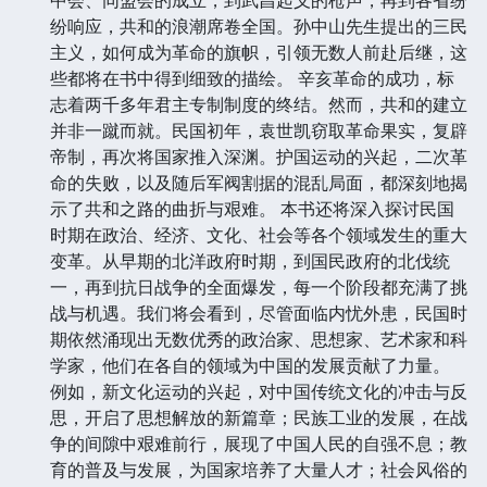
纷响应，共和的浪潮席卷全国。孙中山先生提出的三民
主义，如何成为革命的旗帜，引领无数人前赴后继，这
些都将在书中得到细致的描绘。 辛亥革命的成功，标
志着两千多年君主专制制度的终结。然而，共和的建立
并非一蹴而就。民国初年，袁世凯窃取革命果实，复辟
帝制，再次将国家推入深渊。护国运动的兴起，二次革
命的失败，以及随后军阀割据的混乱局面，都深刻地揭
示了共和之路的曲折与艰难。 本书还将深入探讨民国
时期在政治、经济、文化、社会等各个领域发生的重大
变革。从早期的北洋政府时期，到国民政府的北伐统
一，再到抗日战争的全面爆发，每一个阶段都充满了挑
战与机遇。我们将会看到，尽管面临内忧外患，民国时
期依然涌现出无数优秀的政治家、思想家、艺术家和科
学家，他们在各自的领域为中国的发展贡献了力量。
例如，新文化运动的兴起，对中国传统文化的冲击与反
思，开启了思想解放的新篇章；民族工业的发展，在战
争的间隙中艰难前行，展现了中国人民的自强不息；教
育的普及与发展，为国家培养了大量人才；社会风俗的