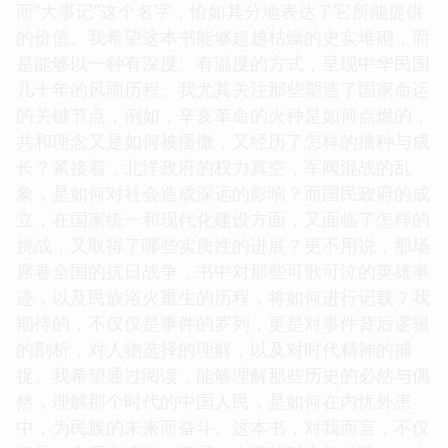
而“大事记”这个名字，恰如其分地表达了它所能提供
的价值。我希望这本书能够超越枯燥的史实堆砌，而
是能够以一种有深度、有温度的方式，呈现中华民国
几十年的风雨历程。我尤其关注那些塑造了国家命运
的关键节点，例如，辛亥革命的火种是如何点燃的，
共和理念又是如何被播撒，又经历了怎样的播种与成
长？紧接着，北洋政府的权力真空，军阀混战的乱
象，是如何对社会造成深远的影响？而国民政府的成
立，在国家统一和现代化建设方面，又面临了怎样的
挑战，又取得了哪些实质性的进展？更不用说，那场
席卷全国的抗日战争，书中对那些可歌可泣的英雄事
迹，以及民族浴火重生的历程，将如何进行记载？我
期待的，不仅仅是事件的罗列，更是对事件背后逻辑
的剖析，对人物选择的理解，以及对时代精神的捕
捉。我希望通过阅读，能够理解那些历史的必然与偶
然，理解那个时代的中国人民，是如何在内忧外患
中，为民族的未来而奋斗。这本书，对我而言，不仅