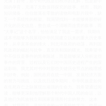
充满了好奇，那个时代既是旧秩序的瓦解，也是新中
国的孕育，充满了无数值得探究的故事。然而，我的
知识储备，往往散落在零散的读物和电影片段中，缺
乏一个系统性的框架。我渴望找到一本能够将那些碎
片化的历史信息，整合成一个清晰而连贯的叙事，而
“大事记”这个名字，恰恰满足了我这一需求。我期待
这本书能够为我展现中华民国建立以来的重大历史事
件，从辛亥革命的烽火，到北洋政府的动荡，再到国
民政府的崛起与抗争，直至共和国的曙光。我希望书
中不仅仅是事件的简单陈述，而是能够深入分析这些
事件的背景、过程以及它们对中国历史进程产生的深
远影响。我尤其对书中对那些关键历史节点的梳理感
到好奇。例如，国民政府在统一中国、发展经济方面
的努力与挑战，以及抗日战争期间，中华民族是如何
在生死存亡之际展现出顽强的生命力。我希望通过阅
读，能够更深刻地理解那个时代中国人民的命运，以
及他们为民族独立和国家富强所付出的努力。这本
书，对我而言，是对历史的一次系统性学习，也是一