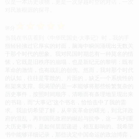
仅是一本历史读物，更是一次穿越时空的对话，一次
对民族根源的探寻。
☆
☆
☆
☆
☆
评分
当我在书店看到《中华民国史·大事记》时，我的手
指轻轻拂过它厚实的封面，脑海中瞬间涌现出无数关
于那个时代的想象。我对民国时期总有一种莫名的情
愫，它既是旧秩序的崩塌，也是新纪元的黎明；既有
革命的激情，也有战乱的创伤。然而，我对那个时代
的认知，往往是零散的、片面的，缺乏一个系统性的
框架来支撑。我渴望的是一本能够将那些纷繁复杂的
历史事件，按照时间顺序，清晰而有条理地呈现出来
的书籍，而“大事记”这个书名，恰恰击中了我的需
求。我迫切希望了解，从辛亥革命的曙光，到北洋政
府的混乱，再到国民政府的崛起与抗争，这一系列重
大历史事件，是如何层层递进，相互影响的。我希望
书中能够详细记录，那些决定中国命运的政治博弈，