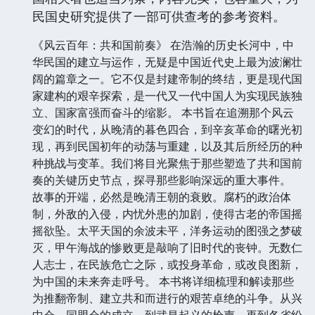
民国史研究提供了一部可供查考的参考资料。
《风云百年：共和国前奏》 在浩瀚的历史长河中，中
华民国的建立与运作，无疑是中国近代史上最为波澜壮
阔的篇章之一。它不仅是封建帝制的终结，更是现代国
家建构的艰辛探索，是一代又一代中国人为实现民族独
立、国家富强而奋斗的缩影。 本书旨在追溯那个风云
变幻的时代，从晚清的暮色四合，到辛亥革命的曙光初
现，再到民国初年的动荡与重建，以及其后所经历的种
种挑战与变革。我们将目光聚焦于那些塑造了共和国前
奏的关键历史节点，探寻那些影响深远的重大事件。
故事的开端，必然是晚清王朝的衰败。腐朽的政治体
制，外敌的入侵，内忧外患的加剧，使得古老的帝国摇
摇欲坠。太平天国的余波未平，洋务运动的图强之梦破
灭，甲午海战的惨败更是敲响了旧时代的丧钟。无数仁
人志士，在民族危亡之际，或投身革命，或改良图新，
为中国的未来奔走呼号。 本书将详细梳理和解读那些
为推翻帝制、建立共和而进行的艰苦卓绝的斗争。从兴
中会、同盟会的成立，到武昌起义的枪声，再到各省纷