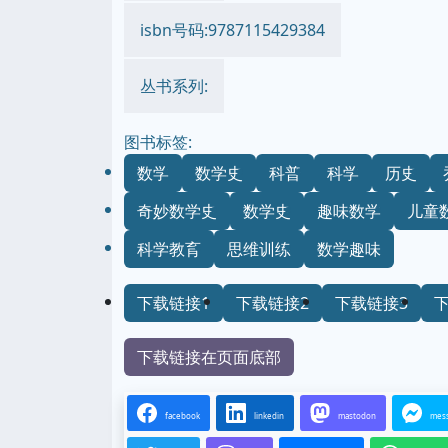
isbn号码:9787115429384
丛书系列:
图书标签:
数学
数学史
科普
科学
历史
奇妙数学史
数学史
趣味数学
儿童
科学教育
思维训练
数学趣味
下载链接1
下载链接2
下载链接3
下载链接在页面底部
facebook
linkedin
mastodon
mes