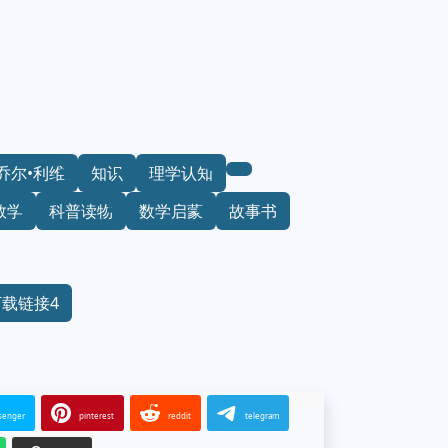
乔尔•利维
知识
理学认知
数学
科普读物
数学启蒙
故事书
下载链接4
senger
pinterest
reddit
telegram