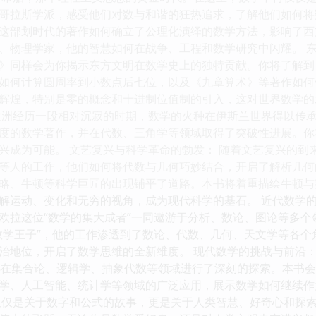
哥拉斯学派，感受他们对数与和谐的狂热追求，了解他们如何将
这部划时代的著作如何确立了公理化演绎的数学方法，影响了西
、物理学家，他的智慧如何在战争、工程和数学研究中闪耀。 东
》同样会为你揭示东方文明在数学史上的独特贡献。你将了解到
如何计算圆周率到小数点后七位，以及《九章算术》等著作如何
辉煌，特别是零的概念和十进制位值制的引入，这对世界数学的
欧洲经历一段相对沉寂的时期，数学的火种在伊斯兰世界得以传
度的数学著作，并在代数、三角学等领域取得了突破性进展。你
兴成为可能。 文艺复兴与科学革命的勃发： 随着文艺复兴的到
等人的工作，他们如何将代数与几何巧妙结合，开启了解析几何
略、牛顿等科学巨匠的出现铺平了道路。本书将着重描绘牛顿与
解运动、变化和无穷的视角，成为现代科学的基石。 近代数学的
欧拉这位“数学的集大成者”一同遨游于分析、数论、图论等多
数学王子”，他的工作渗透到了数论、代数、几何、天文学等各
治地位，开启了数学思维的全新维度。 现代数学的挑战与前沿：
们在集合论、逻辑学、抽象代数等领域进行了深刻的探索。本书
学、人工智能、统计学等领域的广泛应用，展示数学如何继续作
仅仅是关于数字和公式的故事，更是关于人类智慧、好奇心和探