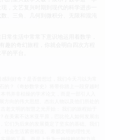
发现，文艺复兴时期到现代的科学进步一
代数、三角、几何到微积分、无限和混沌
在日常生活中常常下意识地运用着数学，
玩有趣的奇幻旅程，你就会明白四次方程
水平的平台。
号感到好奇？是否曾想过，我们今天习以为常
石的？《奇妙数学史》将带你踏上一段穿越时
 本书并非枯燥的学术论文，而是一部引人入
展方向的伟大思想、杰出人物以及他们所处的
古老文明的智慧之光开始： 我们的旅程始于
？在美索不达米亚平原，巴比伦人如何发展出
，它们为后来的发展奠定了坚实的基础。我们
、社会生活紧密相连。 希腊文明的理性光
是实用的工具，而是上升为一种纯粹的智力追