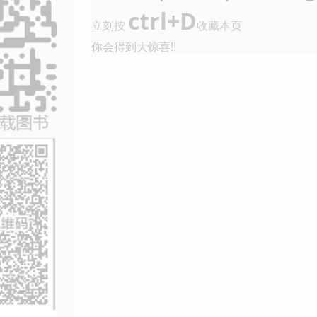
ctrl+D
立刻按
收藏本页
你会得到大惊喜!!