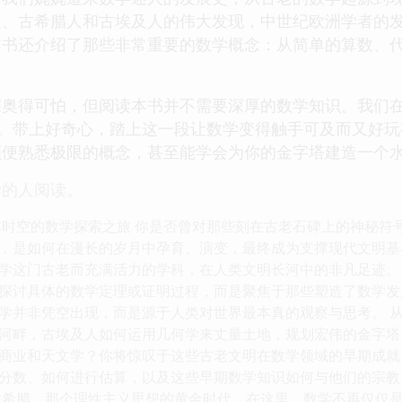
人、古希腊人和古埃及人的伟大发现，中世纪欧洲学者的
本书还介绍了那些非常重要的数学概念：从简单的算数、
深奥得可怕，但阅读本书并不需要深厚的数学知识。我们
”。带上好奇心，踏上这一段让数学变得触手可及而又好
顺便熟悉极限的概念，甚至能学会为你的金字塔建造一个
学的人阅读。
越时空的数学探索之旅 你是否曾对那些刻在古老石碑上的神秘符
，是如何在漫长的岁月中孕育、演变，最终成为支撑现代文明基
学这门古老而充满活力的学科，在人类文明长河中的非凡足迹。
探讨具体的数学定理或证明过程，而是聚焦于那些塑造了数学发
学并非凭空出现，而是源于人类对世界最本真的观察与思考。 从
河畔，古埃及人如何运用几何学来丈量土地，规划宏伟的金字塔
商业和天文学？你将惊叹于这些古老文明在数学领域的早期成就
分数、如何进行估算，以及这些早期数学知识如何与他们的宗教
古希腊，那个理性主义思想的黄金时代。在这里，数学不再仅仅