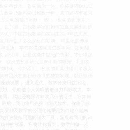
数学与音乐、哲学融为一体。你将目睹欧几里
方数学乃至科学思维数千年。我们还将审视阿
方文明的独特贡献： 然而，数学的进步并非
，在中国，古代数学家们如何独立发展出高超
体现了中国古代数学的实用主义和算法思想。
发展产生了多么深远的影响。 中世纪的传承
承和发扬。本书将讲述阿拉伯数学家们如何翻
将认识到，正是这些中世纪的桥梁，才使得欧
来，欧洲的数学研究迎来了新的曙光。我们将
的时代。你将看到，数学的工具性得到了极大
莱布尼茨在微积分领域的独立发现，以及微积
蓬勃发展： 进入近代，数学分支日益细化，
个领域，领略他令人惊叹的创造力和影响力。本
个角落。我们还将探讨非欧几何的诞生，它如何
 最后，我们将目光投向现代数学。你将了解
会简要触及数学的公理化体系是如何建立起来
为解决复杂问题的强大工具，塑造着我们的未
索精神的故事。它将让你看到，数学的每一次