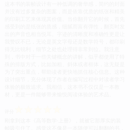
这本书的装帧设计有一种低调的奢华感，简约的封面
并没有过多复杂的图案，而是依靠优质的纸张和精美
的印刷工艺来体现其价值。当你翻开它的时候，首先
感受到的是纸张的质感，细腻而富有弹性，翻页时发
出的声音也相当悦耳。字迹的清晰度和准确性更是让
我赞叹不已，无论是英文字母还是数学符号，都印刷
得无比锐利，细节之处也处理得非常到位。我注意
到，书中对于一些关键概念的讲解，似乎都使用了特
殊的排版方式，比如加粗、斜体或者框体，这无疑是
为了突出重点，帮助读者更快地抓住核心信息。这种
设计细节，充分体现了作者在编写过程中对读者学习
体验的极致追求。我相信，这本书不仅仅是一本教
材，更是一件能够带来愉悦阅读体验的艺术品。
☆
☆
☆
☆
☆
评分
刚拿到这本《高等数学·上册》，就被它那厚实的装
帧吸引住了。感觉这不像是一本随便可以翻翻的书，