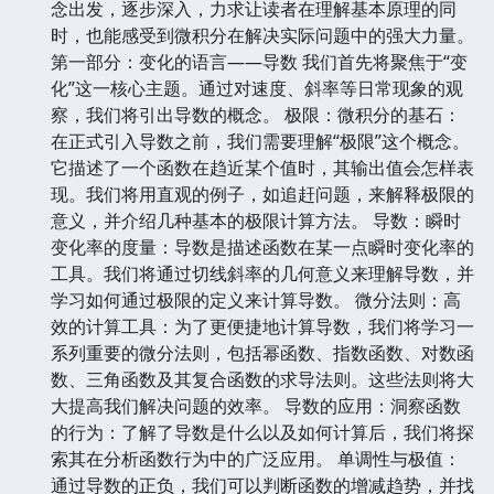
念出发，逐步深入，力求让读者在理解基本原理的同
时，也能感受到微积分在解决实际问题中的强大力量。
第一部分：变化的语言——导数 我们首先将聚焦于“变
化”这一核心主题。通过对速度、斜率等日常现象的观
察，我们将引出导数的概念。 极限：微积分的基石：
在正式引入导数之前，我们需要理解“极限”这个概念。
它描述了一个函数在趋近某个值时，其输出值会怎样表
现。我们将用直观的例子，如追赶问题，来解释极限的
意义，并介绍几种基本的极限计算方法。 导数：瞬时
变化率的度量：导数是描述函数在某一点瞬时变化率的
工具。我们将通过切线斜率的几何意义来理解导数，并
学习如何通过极限的定义来计算导数。 微分法则：高
效的计算工具：为了更便捷地计算导数，我们将学习一
系列重要的微分法则，包括幂函数、指数函数、对数函
数、三角函数及其复合函数的求导法则。这些法则将大
大提高我们解决问题的效率。 导数的应用：洞察函数
的行为：了解了导数是什么以及如何计算后，我们将探
索其在分析函数行为中的广泛应用。 单调性与极值：
通过导数的正负，我们可以判断函数的增减趋势，并找