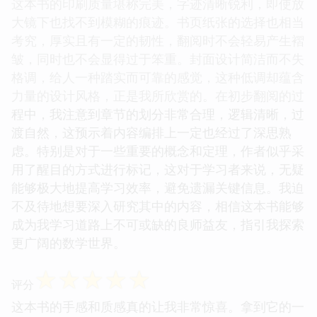
这本书的印刷质量堪称完美，字迹清晰锐利，即使放
大镜下也找不到模糊的痕迹。书页纸张的选择也相当
考究，厚实且有一定的韧性，翻阅时不会轻易产生褶
皱，同时也不会显得过于笨重。封面设计简洁而不失
格调，给人一种踏实而可靠的感觉，这种低调却蕴含
力量的设计风格，正是我所欣赏的。在初步翻阅的过
程中，我注意到章节的划分非常合理，逻辑清晰，过
渡自然，这预示着内容编排上一定也经过了深思熟
虑。特别是对于一些重要的概念和定理，作者似乎采
用了醒目的方式进行标记，这对于学习者来说，无疑
能够极大地提高学习效率，避免遗漏关键信息。我迫
不及待地想要深入研究其中的内容，相信这本书能够
成为我学习道路上不可或缺的良师益友，指引我探索
更广阔的数学世界。
☆
☆
☆
☆
☆
评分
这本书的手感和质感真的让我非常惊喜。拿到它的一