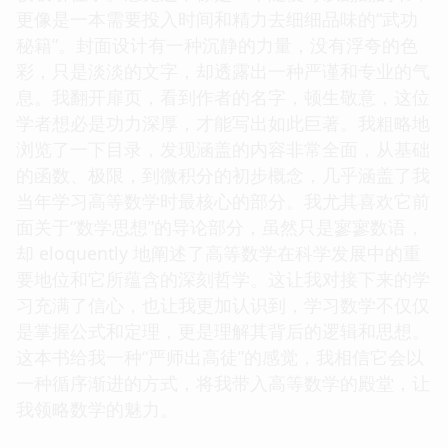
更像是一本需要投入时间和精力去细细品味的“武功
秘籍”。封面设计有一种沉静的力量，没有浮夸的色
彩，只是淡淡的文字，却透露出一种严谨和专业的气
息。我翻开扉页，看到作者的名字，顿生敬意，这位
学者想必是功力深厚，才能写出如此巨著。我粗略地
浏览了一下目录，发现涵盖的内容非常全面，从基础
的函数、极限，到微积分的初步概念，几乎涵盖了我
当年学习高等数学时最核心的部分。我尤其喜欢它前
面关于“数学思想”的导论部分，虽然只是寥寥数语，
却 eloquently 地阐述了高等数学在科学发展中的重
要地位和它所蕴含的深刻哲学。这让我对接下来的学
习充满了信心，也让我更加认识到，学习数学不仅仅
是掌握公式和定理，更是理解其背后的逻辑和思想。
这本书给我一种“严师出高徒”的感觉，我相信它会以
一种循序渐进的方式，将我带入高等数学的殿堂，让
我领略数学的魅力。