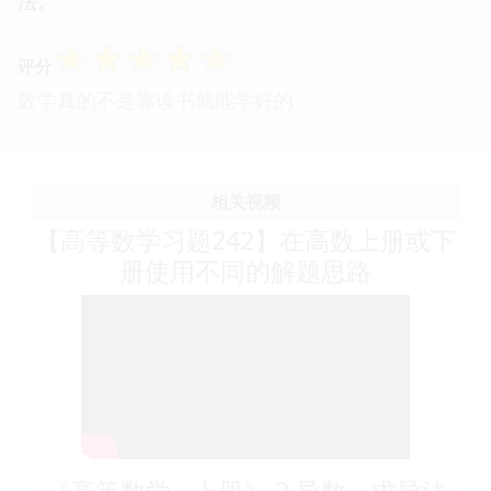
法。
☆
☆
☆
☆
☆
评分
数学真的不是靠读书就能学好的
相关视频
【高等数学习题242】在高数上册或下
册使用不同的解题思路
《高等数学 - 上册》 2 导数、求导法