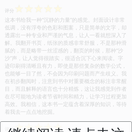
☆
☆
☆
☆
☆
评分
这本书给我一种“沉静的力量”的感觉。封面设计非常
低调，没有浮夸的色彩和图案，只是简单的文字，却
透露出一种专业和严谨的气息，让人一看就想深入了
解。我翻开书页，纸张的质感非常舒服，不是那种滑
腻的，而是略带一丝涩感的，翻页的时候，那种“沙
沙”声，让人觉得很踏实，很适合沉下心来阅读。字
迹印刷得清晰且有力，即使是那些复杂的数学公式，
也能够一目了然，不会因为印刷问题而产生歧义。我
在初步翻阅时，注意到书中对重要概念的标注非常醒
目，而且解释的语言也十分精炼，这让我感觉到作者
在尽可能地为读者节省时间和精力，让学习过程更加
高效。我相信，这本书一定蕴含着深厚的知识，等待
着我去一点点地挖掘。
☆
☆
☆
☆
☆
评分