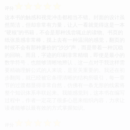
☆
☆
☆
☆
☆
评分
这本书的触感和视觉冲击都相当不错。封面的设计虽
然简洁，但却非常有力量，让人一看就觉得这是一本
“硬核”的书籍，不会是那种浅尝辄止的读物。书页的
纸张质感非常棒，摸上去有一种温润的感觉，翻页的
时候不会有那种廉价的“沙沙”声，而是带着一种沉稳
的回响。而且，字迹的印刷非常精细，即使是最小的
数学符号，也能够清晰地辨认，这一点对于我这样需
要精确理解公式的人来说，是至关重要的。我还在初
步翻阅，就已经被它条理清晰的结构所吸引，每一章
节的过渡都显得非常自然，仿佛有一条无形的线索将
整个知识体系串联起来。我能感觉到，这本书在编写
过程中，作者一定花了很多心思来组织内容，力求让
读者能够以最有效的方式掌握知识。
☆
☆
☆
☆
☆
评分