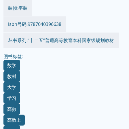
装帧:平装
isbn号码:9787040396638
丛书系列:“十二五”普通高等教育本科国家级规划教材
图书标签:
数学
教材
大学
学习
高數
高数上