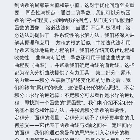
到函数的局部最大值和最小值，这对于优化问题至关重
要。 凹凸性与拐点：通过二阶导数，我们可以分析函
数的“弯曲”程度，找到函数的拐点，从而更全面地理解
函数的图像。 洛必达法则：当遇到不定型极限时，洛
必达法则提供了一种系统性的求解方法，我们将深入讲
解其原理和应用。 方程的根的近似：牛顿迭代法利用
导数来高效地逼近方程的根，我们将介绍其迭代过程和
收敛性。 曲率与渐近线：导数还可用于描述曲线的弯
曲程度（曲率），并帮助我们确定曲线的渐近线，这些
都为深入分析曲线提供了有力工具。 第二部分：累积
的力量——积分 在掌握了描述变化率的导数之后，我
们将转向“累积”的概念，这便是积分的核心思想。 不定
积分：求导的逆运算：不定积分可以看作是求导的逆过
程，即找到一个函数的“原函数”。我们将介绍不定积分
的基本概念和计算方法，并强调积分常数的重要性。
定积分：面积的测量：定积分则赋予了积分更丰富的几
何意义——它代表了函数曲线与x轴之间在一定区间内
的面积。我们将通过黎曼和的思想来引入定积分的概
念，并理解其作为极限的定义。 微积分基本定理：连