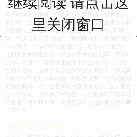
继续阅读 请点击这
当我拿到这本书时，第一个感觉就是它的“分量”。不
只是物理上的重量，更是知识的厚重感。封面设计非
里关闭窗口
常朴素，没有那些花里胡哨的图画，反而透露出一种
沉稳和专业，让人一看就知道它不是一本“快餐”读
物，而是需要认真对待的。我翻开书页，纸张的触感
非常细腻，不是那种滑溜溜的纸，而是带点“抓力”，
让翻页的手感很舒服，也减少了手滑的几率。字迹印
刷得非常清晰，即使是那些细小的公式和符号，也一
点都不含糊，这对于阅读理解来说太重要了。我尤其
喜欢它章节的划分和标题，都非常直观，让我能快速
了解大概的内容，也能在日后查找时更加方便。感觉
这本书就像一位经验丰富的老师，把复杂的知识条理
分明地呈现在我面前，让我觉得学习这件事变得清晰
而有方向。
☆
☆
☆
☆
☆
评分