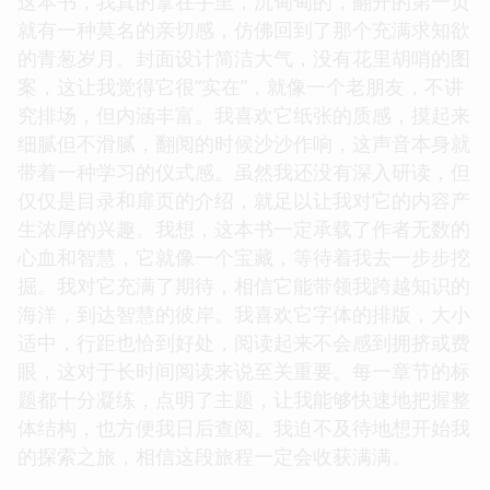
这本书，我真的拿在手里，沉甸甸的，翻开的第一页
就有一种莫名的亲切感，仿佛回到了那个充满求知欲
的青葱岁月。封面设计简洁大气，没有花里胡哨的图
案，这让我觉得它很“实在”，就像一个老朋友，不讲
究排场，但内涵丰富。我喜欢它纸张的质感，摸起来
细腻但不滑腻，翻阅的时候沙沙作响，这声音本身就
带着一种学习的仪式感。虽然我还没有深入研读，但
仅仅是目录和扉页的介绍，就足以让我对它的内容产
生浓厚的兴趣。我想，这本书一定承载了作者无数的
心血和智慧，它就像一个宝藏，等待着我去一步步挖
掘。我对它充满了期待，相信它能带领我跨越知识的
海洋，到达智慧的彼岸。我喜欢它字体的排版，大小
适中，行距也恰到好处，阅读起来不会感到拥挤或费
眼，这对于长时间阅读来说至关重要。每一章节的标
题都十分凝练，点明了主题，让我能够快速地把握整
体结构，也方便我日后查阅。我迫不及待地想开始我
的探索之旅，相信这段旅程一定会收获满满。