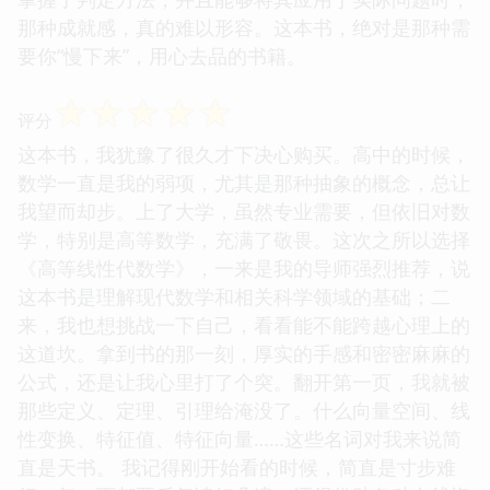
那种成就感，真的难以形容。这本书，绝对是那种需
要你“慢下来”，用心去品的书籍。
☆
☆
☆
☆
☆
评分
这本书，我犹豫了很久才下决心购买。高中的时候，
数学一直是我的弱项，尤其是那种抽象的概念，总让
我望而却步。上了大学，虽然专业需要，但依旧对数
学，特别是高等数学，充满了敬畏。这次之所以选择
《高等线性代数学》，一来是我的导师强烈推荐，说
这本书是理解现代数学和相关科学领域的基础；二
来，我也想挑战一下自己，看看能不能跨越心理上的
这道坎。拿到书的那一刻，厚实的手感和密密麻麻的
公式，还是让我心里打了个突。翻开第一页，我就被
那些定义、定理、引理给淹没了。什么向量空间、线
性变换、特征值、特征向量……这些名词对我来说简
直是天书。 我记得刚开始看的时候，简直是寸步难