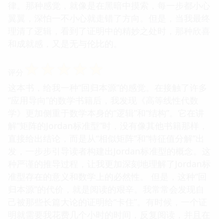
律。那种感觉，就像是在黑暗中摸索，每一步都小心
翼翼，深怕一不小心就走错了方向。但是，当我最终
理清了逻辑，看到了证明中的精妙之处时，那种欣喜
和成就感，又是无与伦比的。
☆
☆
☆
☆
☆
评分
这本书，给我一种“回归本源”的感觉。在接触了许多
“应用导向”的数学书籍后，我发现《高等线性代数
学》更加侧重于数学本身的“逻辑”和“结构”。它在讲
解“矩阵的Jordan标准型”时，没有像其他书籍那样，
直接给出结论，而是从“相似矩阵”和“特征值分解”出
发，一步步引导读者构建出Jordan标准型的概念。这
种严谨的推导过程，让我更加深刻地理解了Jordan标
准型存在的意义和数学上的必然性。 但是，这种“回
归本源”的代价，就是阅读的艰辛。我常常会发现自
己被那些长篇大论的证明给“卡住”。有时候，一个证
明就需要我花费几个小时的时间，反复阅读，并且在