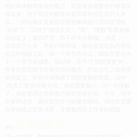
的比喻来解释复杂的概念，而是直接将数学的精髓呈
现出来。对于我这种数学功底不算特别扎实的人来
说，一开始确实是被那些密密麻麻的公式和定理给
“劝退”了。它对于“线性无关”、“基”、“维数”等基本概
念的定义，极其严谨，容不得半点模糊。 但是，一
旦你沉下心来，开始仔细研读，就会发现它在内容组
织上的精妙之处。每一个章节的引入，都似乎是在为
下一个章节做铺垫。我记得，在学习“线性变换”时，
作者先是回顾了向量空间的概念，然后才引入线性变
换的定义，并且详细阐述了线性变换的性质。这种
“由浅入深”的讲解方式，虽然需要耐心，但一旦理解
了，就会觉得之前的努力都非常有价值。不过，书中
大量的证明，确实是我学习的最大障碍。我经常需要
在草稿纸上反复演算，才能勉强跟上作者的思路。
☆
☆
☆
☆
☆
评分
我一直觉得，数学的魅力在于它的“结构”和“逻辑”，