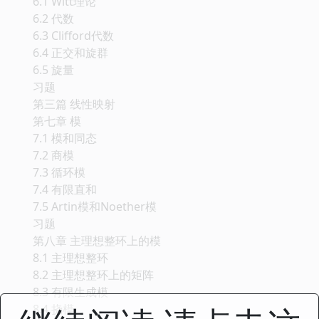
6.1 Witt理论
6.2 代数
6.3 Clifford代数
6.4 正交和旋群
6.5 旋量
习题
第三篇 线性映射
第七章 模
7.1 模和同态
7.2 商模
7.3 循环模
7.4 有限直和
7.5 Artin模和Noether模
习题
第八章 主理想整环上的模
8.1 主理想整环
8.2 主理想整环上的矩阵
8.3 有限生成模
8.4 挠模