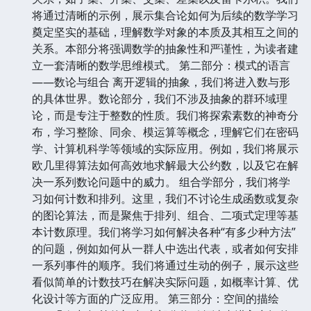
将通过清晰的示例，展示集合论如何为后续的数学学习
奠定坚实的基础，理解数学对象的本质及其相互之间的
关系。本部分将强调数学的抽象性和严谨性，为读者建
立一套清晰的数学思维模式。 第二部分：模式的语言
——数论与组合 离开逻辑的抽象，我们将进入数与形
的具体世界。数论部分，我们不涉及抽象的群环域理
论，而是专注于整数的性质。我们将探索素数的神奇分
布，学习整除、同余、模运算等概念，理解它们在密码
学、计算机科学等领域的实际应用。例如，我们将展示
欧几里得算法如何高效地求解最大公约数，以及它在解
决一系列数论问题中的威力。 组合学部分，我们将学
习如何计数和排列。这里，我们不讨论生成函数或复杂
的图论算法，而是聚焦于排列、组合、二项式定理等基
本计数原理。我们将学习如何解决各种“有多少种方法”
的问题，例如如何从一群人中选出代表，或者如何安排
一系列事件的顺序。我们将通过生动的例子，展示这些
看似简单的计数技巧在解决实际问题，如概率计算、优
化设计等方面的广泛应用。 第三部分：空间的描绘