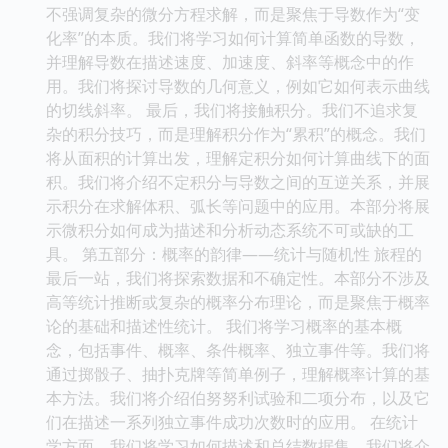
不强调复杂的微分方程求解，而是聚焦于导数作为“变
化率”的本质。我们将学习如何计算简单函数的导数，
并理解导数在描述速度、加速度、斜率等概念中的作
用。我们将探讨导数的几何意义，例如它如何表示曲线
的切线斜率。 最后，我们将接触积分。我们不追求复
杂的积分技巧，而是理解积分作为“累积”的概念。我们
将从面积的计算出发，理解定积分如何计算曲线下的面
积。我们将介绍不定积分与导数之间的互逆关系，并展
示积分在求解体积、弧长等问题中的应用。本部分将展
示微积分如何成为描述和分析动态系统不可或缺的工
具。 第五部分：概率的韵律——统计与随机性 旅程的
最后一站，我们将探索数据和不确定性。本部分不涉及
高等统计推断或复杂的概率分布理论，而是聚焦于概率
论的基础和描述性统计。 我们将学习概率的基本概
念，包括事件、概率、条件概率、独立事件等。我们将
通过掷骰子、抽扑克牌等简单例子，理解概率计算的基
本方法。我们将介绍伯努努利试验和二项分布，以及它
们在描述一系列独立事件成功次数时的应用。 在统计
学方面，我们将学习如何描述和总结数据集。我们将介