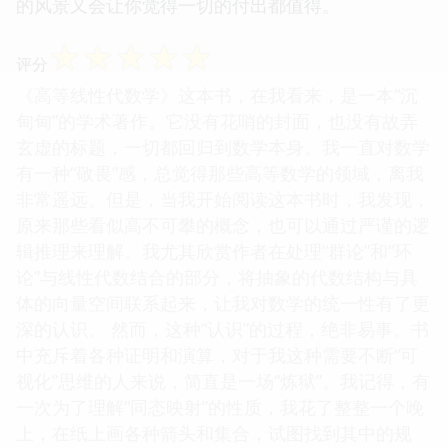
的风景又会让你觉得一切的付出都值得。
☆
☆
☆
☆
☆
评分
《高等线性代数学》这本书，在我看来，是一本“沉
甸甸”的学术著作。它没有花哨的封面，也没有故弄
玄虚的标题，一切都回归到数学本身。我一直对数学
有一种“敬畏”感，总觉得那些高等数学的领域，离我
非常遥远。但是，当我开始阅读这本书时，我发现，
原来那些看似高不可攀的概念，也可以通过严谨的逻
辑推理来理解。我尤其欣赏作者在处理“群论”和“环
论”与线性代数结合的部分，将抽象的代数结构与具
体的向量空间联系起来，让我对数学的统一性有了更
深的认识。 然而，这种“认识”的过程，绝非易事。书
中充斥着各种证明和演算，对于我这种需要不断“可
视化”思维的人来说，简直是一场“炼狱”。我记得，有
一次为了理解“同态映射”的性质，我花了整整一个晚
上，在纸上画各种箭头和集合，试图找到其中的规