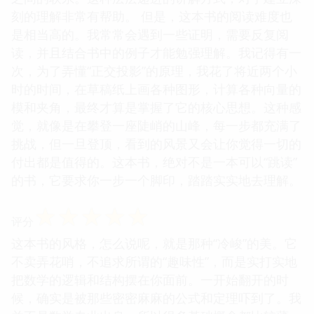
刻的理解非常有帮助。 但是，这本书的阅读难度也
是相当高的。我常常会遇到一些证明，需要反复阅
读，并且结合书中的例子才能勉强理解。我记得有一
次，为了弄懂“正交投影”的原理，我花了将近两个小
时的时间，在草稿纸上画各种图形，计算各种向量的
模和夹角，最终才算是掌握了它的核心思想。这种感
觉，就像是在攀登一座陡峭的山峰，每一步都充满了
挑战，但一旦登顶，看到的风景又会让你觉得一切的
付出都是值得的。这本书，绝对不是一本可以“跳读”
的书，它要求你一步一个脚印，踏踏实实地去理解。
☆
☆
☆
☆
☆
评分
这本书的风格，怎么说呢，就是那种“冷峻”的美。它
不卖弄花哨，不追求所谓的“趣味性”，而是实打实地
把数学的逻辑和结构摆在你面前。一开始翻开的时
候，确实是被那些密密麻麻的公式和定理吓到了。我