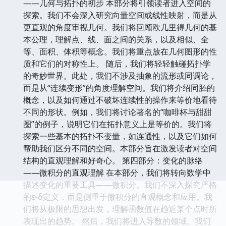
——几何与拓扑的初步 本部分将引领读者进入空间的
探索。我们不会深入研究向量空间或线性映射，而是从
更直观的角度审视几何。我们将回顾欧几里得几何的基
本公理，理解点、线、面之间的关系，以及相似、全
等、面积、体积等概念。我们将重点放在几何图形的性
质和它们的对称性上。 随后，我们将轻轻触碰拓扑学
的奇妙世界。此处，我们不涉及抽象的流形或同调论，
而是从“连续变形”的角度理解空间。我们将介绍同胚的
概念，以及如何通过不破坏连续性的操作来等价地看待
不同的形状。例如，我们将讨论著名的“咖啡杯与甜甜
圈”的例子，说明它们在拓扑意义上是等价的。我们将
探索一些基本的拓扑不变量，如连通性，以及它们如何
帮助我们区分不同的空间。本部分旨在激发读者对空间
结构的直观理解和好奇心。 第四部分：变化的脉络
——微积分的直观理解 在本部分，我们将转向数学中
描述变化的重要工具——微积分。我们不深入探究严格
的ε-δ定义，而是侧重于微积分的直观概念和应用。我
们将从极限的思想出发，理解函数值在趋近某个点时所
表现出的趋势。 然后，我们将进入导数的领域。我们