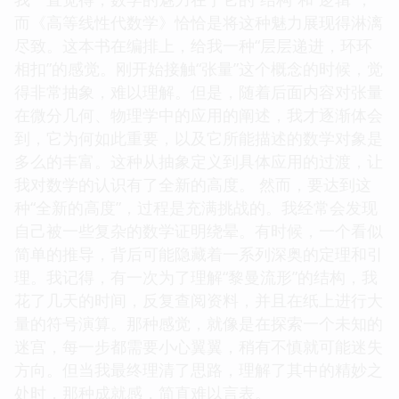
而《高等线性代数学》恰恰是将这种魅力展现得淋漓
尽致。这本书在编排上，给我一种“层层递进，环环
相扣”的感觉。刚开始接触“张量”这个概念的时候，觉
得非常抽象，难以理解。但是，随着后面内容对张量
在微分几何、物理学中的应用的阐述，我才逐渐体会
到，它为何如此重要，以及它所能描述的数学对象是
多么的丰富。这种从抽象定义到具体应用的过渡，让
我对数学的认识有了全新的高度。 然而，要达到这
种“全新的高度”，过程是充满挑战的。我经常会发现
自己被一些复杂的数学证明绕晕。有时候，一个看似
简单的推导，背后可能隐藏着一系列深奥的定理和引
理。我记得，有一次为了理解“黎曼流形”的结构，我
花了几天的时间，反复查阅资料，并且在纸上进行大
量的符号演算。那种感觉，就像是在探索一个未知的
迷宫，每一步都需要小心翼翼，稍有不慎就可能迷失
方向。但当我最终理清了思路，理解了其中的精妙之
处时，那种成就感，简直难以言表。