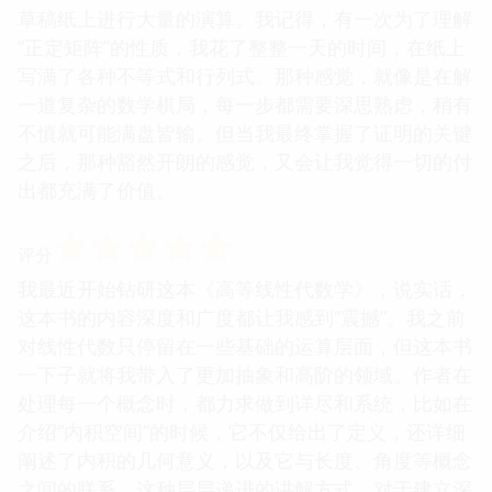
草稿纸上进行大量的演算。我记得，有一次为了理解
“正定矩阵”的性质，我花了整整一天的时间，在纸上
写满了各种不等式和行列式。那种感觉，就像是在解
一道复杂的数学棋局，每一步都需要深思熟虑，稍有
不慎就可能满盘皆输。但当我最终掌握了证明的关键
之后，那种豁然开朗的感觉，又会让我觉得一切的付
出都充满了价值。
☆
☆
☆
☆
☆
评分
我最近开始钻研这本《高等线性代数学》，说实话，
这本书的内容深度和广度都让我感到“震撼”。我之前
对线性代数只停留在一些基础的运算层面，但这本书
一下子就将我带入了更加抽象和高阶的领域。作者在
处理每一个概念时，都力求做到详尽和系统，比如在
介绍“内积空间”的时候，它不仅给出了定义，还详细
阐述了内积的几何意义，以及它与长度、角度等概念
之间的联系。这种层层递进的讲解方式，对于建立深