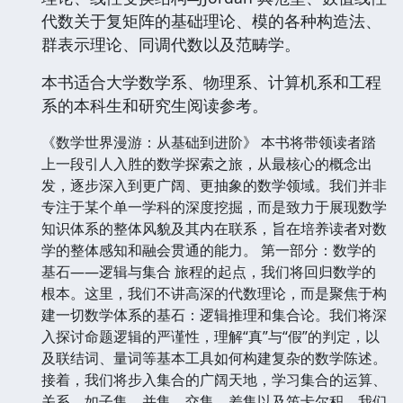
代数关于复矩阵的基础理论、模的各种构造法、
群表示理论、同调代数以及范畴学。
本书适合大学数学系、物理系、计算机系和工程
系的本科生和研究生阅读参考。
《数学世界漫游：从基础到进阶》 本书将带领读者踏
上一段引人入胜的数学探索之旅，从最核心的概念出
发，逐步深入到更广阔、更抽象的数学领域。我们并非
专注于某个单一学科的深度挖掘，而是致力于展现数学
知识体系的整体风貌及其内在联系，旨在培养读者对数
学的整体感知和融会贯通的能力。 第一部分：数学的
基石——逻辑与集合 旅程的起点，我们将回归数学的
根本。这里，我们不讲高深的代数理论，而是聚焦于构
建一切数学体系的基石：逻辑推理和集合论。我们将深
入探讨命题逻辑的严谨性，理解“真”与“假”的判定，以
及联结词、量词等基本工具如何构建复杂的数学陈述。
接着，我们将步入集合的广阔天地，学习集合的运算、
关系，如子集、并集、交集、差集以及笛卡尔积。我们