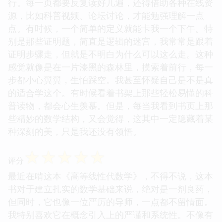
行。每一页都要反复读好几遍，还得借助各种在线资
源，比如科普视频、论坛讨论，才能勉强理解一点
点。有时候，一个简单的定义就能卡我一个下午。特
别是那些证明题，简直是逻辑的迷宫，我常常是跟着
证明步骤走，但就是不明白为什么可以这么走。这种
感觉就像是在一片漆黑的森林里，摸索着前行，每一
步都小心翼翼，生怕踩空。我甚至怀疑自己是不是真
的适合学这个。有时候看着书架上那些轻松易懂的科
普读物，都会心生羡慕。但是，每当我看到书页上那
些精妙的数学结构，又会觉得，这其中一定隐藏着某
种深刻的美，只是我还没有领悟。
☆
☆
☆
☆
☆
评分
最近在啃这本《高等线性代数学》，不得不说，这本
书对于建立扎实的数学基础来说，绝对是一剂良药，
但同时，它也像一位严厉的导师，一点都不留情面。
我特别喜欢它在概念引入上的严谨和系统性。不像有