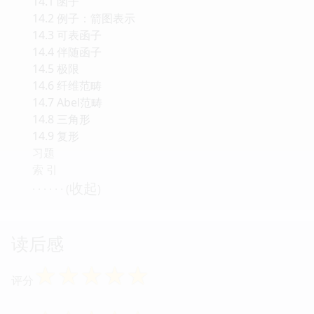
14.1 函子
14.2 例子：箭图表示
14.3 可表函子
14.4 伴随函子
14.5 极限
14.6 纤维范畴
14.7 Abel范畴
14.8 三角形
14.9 复形
习题
索 引
收起
· · · · · · (
)
读后感
☆
☆
☆
☆
☆
评分