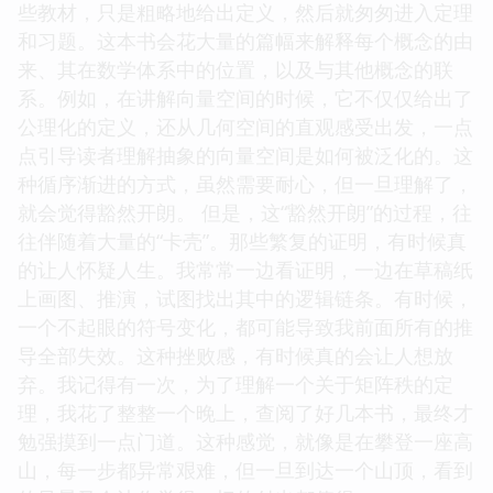
些教材，只是粗略地给出定义，然后就匆匆进入定理
和习题。这本书会花大量的篇幅来解释每个概念的由
来、其在数学体系中的位置，以及与其他概念的联
系。例如，在讲解向量空间的时候，它不仅仅给出了
公理化的定义，还从几何空间的直观感受出发，一点
点引导读者理解抽象的向量空间是如何被泛化的。这
种循序渐进的方式，虽然需要耐心，但一旦理解了，
就会觉得豁然开朗。 但是，这“豁然开朗”的过程，往
往伴随着大量的“卡壳”。那些繁复的证明，有时候真
的让人怀疑人生。我常常一边看证明，一边在草稿纸
上画图、推演，试图找出其中的逻辑链条。有时候，
一个不起眼的符号变化，都可能导致我前面所有的推
导全部失效。这种挫败感，有时候真的会让人想放
弃。我记得有一次，为了理解一个关于矩阵秩的定
理，我花了整整一个晚上，查阅了好几本书，最终才
勉强摸到一点门道。这种感觉，就像是在攀登一座高
山，每一步都异常艰难，但一旦到达一个山顶，看到