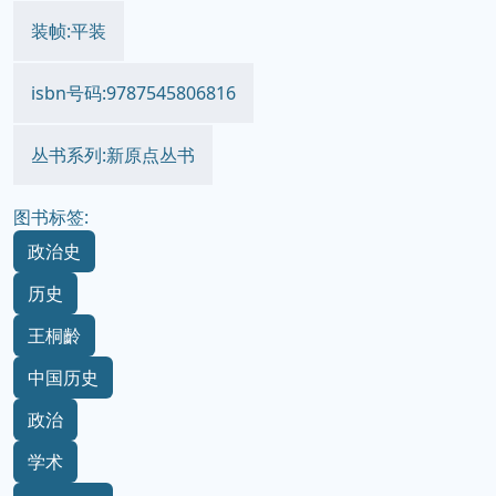
装帧:平装
isbn号码:9787545806816
丛书系列:新原点丛书
图书标签:
政治史
历史
王桐齡
中国历史
政治
学术