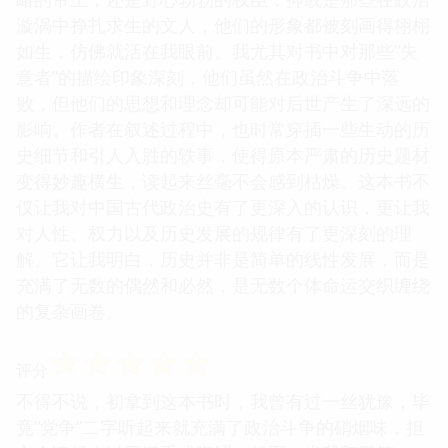
漩涡中挣扎求生的文人，他们的形象都被刻画得栩栩
如生，仿佛就活在我眼前。我尤其对书中对那些“失
意者”的描绘印象深刻，他们虽然在政治斗争中落
败，但他们的思想和理念却可能对后世产生了深远的
影响。作者在叙述过程中，也时常穿插一些生动的历
史细节和引人入胜的轶事，使得原本严肃的历史题材
变得妙趣横生，读起来丝毫不会感到枯燥。这本书不
仅让我对中国古代政治史有了更深入的认识，更让我
对人性、权力以及历史发展的规律有了更深刻的理
解。它让我明白，历史并非是简单的线性发展，而是
充满了无数的偶然和必然，是无数个体命运交织缠绕
的复杂画卷。
☆
☆
☆
☆
☆
评分
不得不说，初拿到这本书时，我曾有过一丝犹豫，毕
竟“党争”二字听起来就充满了政治斗争的硝烟味，担