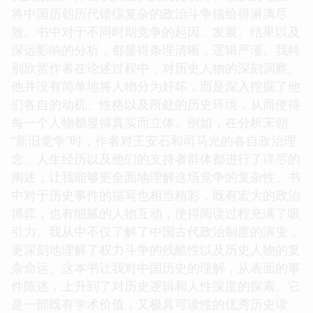
将中国历朝历代错综复杂的政治斗争描绘得淋漓尽
致。书中对于不同时期党争的起因、发展、结果以及
深远影响的分析，都显得条理清晰，逻辑严谨。我特
别欣赏作者在论述过程中，对历史人物的深刻洞察。
他并没有简单地将人物分为好坏，而是深入挖掘了他
们各自的动机、性格以及所处的历史环境，从而使得
每一个人物都显得真实而立体。例如，在分析宋朝
“新旧党争”时，作者对王安石和司马光的各自政治理
念、人生经历以及他们的支持者群体都进行了详尽的
阐述，让我能够更全面地理解这场党争的复杂性。书
中对于历史事件的描写也相当精彩，既有宏大的政治
博弈，也有细腻的人物互动，使得阅读过程充满了吸
引力。我从中不仅了解了中国古代政治制度的演变，
更深刻地理解了权力斗争的残酷性以及历史人物的复
杂命运。这本书让我对中国历史的理解，从表面的事
件陈述，上升到了对历史逻辑和人性深度的探索。它
是一部既有学术价值，又极具可读性的优秀历史读