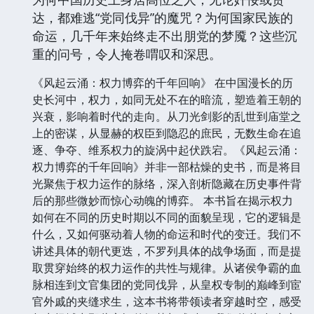
达，都难逃“党同伐异”的魔咒？为何国家民族的
命运，几千年来始终走不出朋党的梦魇？这些沉
重的问号，令人掩卷喟叹和深思。
《风起云涌：权力博弈的千年回响》 在中国漫长的历
史长河中，权力，如同无处不在的暗流，塑造着王朝的
兴衰，影响着时代的走向。从刀光剑影的乱世到庙堂之
上的密谋，从显赫的权臣到隐忍的庶民，无数生命在追
逐、争夺、维系权力的旋涡中起伏跌宕。《风起云涌：
权力博弈的千年回响》并非一部枯燥的史书，而是将目
光聚焦于权力运作的脉络，深入剖析隐藏在历史事件背
后的那些微妙而惊心动魄的博弈。 本书旨在揭示权力
如何在不同的历史时期以不同的面貌呈现，它的逻辑是
什么，又如何驱动着人物的命运和时代的变迁。我们不
讲述具体的朝代更迭，不罗列具体的战争场面，而是提
取贯穿始终的权力运作的共性与规律。从诸侯争霸的血
脉相连到文官集团的党同伐异，从皇权专制的巅峰到宦
官外戚的夹缝求生，这本书将带领读者穿越时空，感受