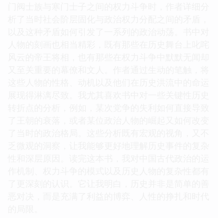
门阀士族与寒门士子之间的权力斗争时，作者详细分
析了当时社会阶层固化与政治权力分配之间的矛盾，
以及这种矛盾如何引发了一系列的政治动荡。书中对
人物的刻画也相当精彩，既有那些在历史舞台上叱咤
风云的帝王将相，也有那些在权力斗争中默默无闻却
又至关重要的幕僚和文人。作者通过生动的笔触，将
这些人物的性格、动机以及他们在历史洪流中的命运
展现得淋漓尽致。我尤其喜欢书中对一些关键性历史
转折点的分析，例如，某次党争的失利如何直接导致
了王朝的衰落，或者某位政治人物的崛起又如何改变
了当时的政治格局。这些分析既有宏观的视角，又不
乏微观的洞察，让我能够更好地理解历史事件的复杂
性和深层原因。读完这本书，我对中国古代政治的运
作机制、权力斗争的模式以及历史人物的复杂性都有
了更深刻的认识。它让我明白，历史并非是简单的善
恶对决，而是充满了利益的博弈、人性的挣扎和时代
的局限。