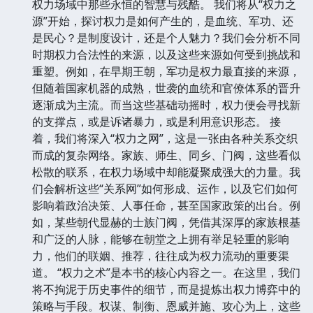
权力场域中那些永恒的智慧与残酷。 我们将从“权力之
源”开始，探讨权力是如何产生的，是血统、军功、还
是民心？是制度设计，还是个人魅力？我们会分析不同
时期权力合法性的来源，以及这些来源如何受到挑战和
重塑。例如，在早期王朝，军功是权力最直接的来源，
但随着国家机器的成熟，世袭的血统和官僚体系的晋升
逐渐成为主流。而当这些基础动摇时，权力便会寻找新
的支撑点，或是诉诸暴力，或是利用意识形态。 接
着，我们将深入“权力之网”，这是一张由各种关系交织
而成的复杂网络。家族、师生、同乡、门阀，这些看似
松散的联系，在权力场域中却能凝聚成强大的力量。我
们会解析这些“关系网”如何形成、运作，以及它们如何
影响着政治决策、人事任命，甚至国家政策的出台。例
如，某些朝代显赫的士族门阀，凭借其深厚的家族根基
和广泛的人脉，能够在朝堂之上拥有举足轻重的影响
力，他们的联姻、推荐，往往成为权力流动的重要渠
道。 “权力之术”是本书的核心内容之一。在这里，我们
将不拘泥于历史事件的细节，而是提炼出权力博弈中的
策略与手段。权谋、制衡、恩威并施、攻心为上，这些