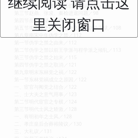
继续阅读 请点击这
第二节李纲、黄潜善、汪伯彦去留问题／94
第三节赵鼎、张浚、秦桧进退问题／98
里关闭窗口
第四节岳飞之狱／106
第五节李孟坚之狱、王之奇之狱与赵汾之狱／108
第八章南宋中年伪学之禁／112
第一节伪学之禁之由来／112
第二节伪学之禁以前王学派与程学派之倾轧／113
第三节伪学之禁之始末／115
第四节伪学之禁之取消／121
第九章明末东林党之祸／122
第一节东林党祸成立之原因／122
一、宦官与阉党之结合／122
二、士大夫之意气用事／123
第二节明代宦官之专横／124
第三节明代士风之矫激／128
一、有明初年之士风／128
二、孝庄皇后合葬裕陵议／130
三、大礼议／131