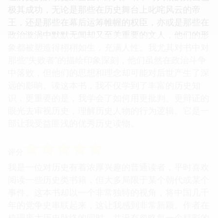
极其成功，无论是那些在历史舞台上叱咤风云的帝
王，还是那些在幕后运筹帷幄的权臣，亦或是那些在
政治漩涡中默默无闻却又至关重要的文人，他们的形
象都被塑造得栩栩如生，充满人性。我尤其对书中对
那些“失败者”的描绘印象深刻，他们虽然在政治斗争
中落败，但他们的思想和理念却可能对后世产生了深
远的影响。读这本书，我不仅学到了丰富的历史知
识，更重要的是，我学会了如何用更批判、更辩证的
眼光去审视历史，理解历史人物的行为逻辑。它是一
部让我受益匪浅的优秀历史读物。
☆
☆
☆
☆
☆
评分
我是一位对历史有着浓厚兴趣的普通读者，平时喜欢
阅读一些历史类书籍，但大多局限于某个朝代或某个
事件。这本书却以一个非常独特的视角，将中国几千
年的党争史串联起来，这让我感到非常新颖。作者在
梳理庞大历史脉络的同时，并没有忽略每一个精彩的