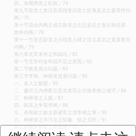
四、洛蜀两党之轧轹／74
第九节新党之复活及其报复旧党之贬窜孟后之废章悖内
阁／75
第十节混合内阁之成立新党之左迁孟后之复位韩忠彦、
曾布内阁／78
第十一节变态新党之出现党人碑之设立孟后之复废蔡京
内阁／79
第六章北宋末年之和战论／82
第一节北宋对金和战不定之原因／82
第二节恢复燕云问题／83
第三节李纲、种师道进退问题／85
一、金人之败盟／85
二、徽宗之内禅蔡京及其党羽之伏诛李纲之城守／86
三、种师道之入援／87
四、陈东之争罢李纲／88
五、杀熊岭之败太原诸军之溃李纲之窜／90
六、种师道之卒汴京之陷徽、钦之北狩／91
第七章南宋初年之和战论／93
第一节南宋初年和战不定之原因／93