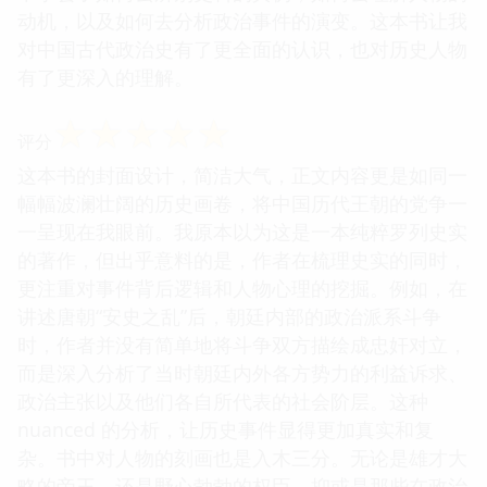
动机，以及如何去分析政治事件的演变。这本书让我
对中国古代政治史有了更全面的认识，也对历史人物
有了更深入的理解。
☆
☆
☆
☆
☆
评分
这本书的封面设计，简洁大气，正文内容更是如同一
幅幅波澜壮阔的历史画卷，将中国历代王朝的党争一
一呈现在我眼前。我原本以为这是一本纯粹罗列史实
的著作，但出乎意料的是，作者在梳理史实的同时，
更注重对事件背后逻辑和人物心理的挖掘。例如，在
讲述唐朝“安史之乱”后，朝廷内部的政治派系斗争
时，作者并没有简单地将斗争双方描绘成忠奸对立，
而是深入分析了当时朝廷内外各方势力的利益诉求、
政治主张以及他们各自所代表的社会阶层。这种
nuanced 的分析，让历史事件显得更加真实和复
杂。书中对人物的刻画也是入木三分。无论是雄才大
略的帝王，还是野心勃勃的权臣，抑或是那些在政治