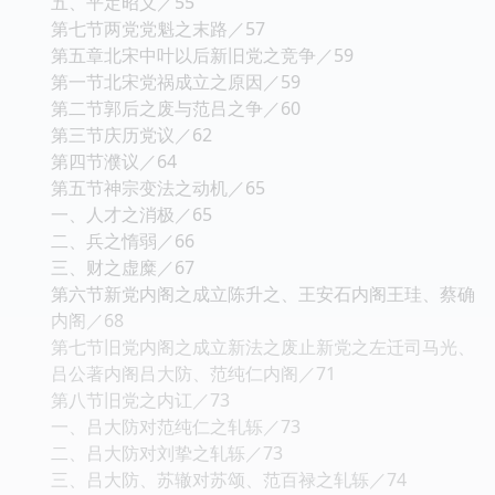
五、平定昭义／55
第七节两党党魁之末路／57
第五章北宋中叶以后新旧党之竞争／59
第一节北宋党祸成立之原因／59
第二节郭后之废与范吕之争／60
第三节庆历党议／62
第四节濮议／64
第五节神宗变法之动机／65
一、人才之消极／65
二、兵之惰弱／66
三、财之虚糜／67
第六节新党内阁之成立陈升之、王安石内阁王珪、蔡确
内阁／68
第七节旧党内阁之成立新法之废止新党之左迁司马光、
吕公著内阁吕大防、范纯仁内阁／71
第八节旧党之内讧／73
一、吕大防对范纯仁之轧轹／73
二、吕大防对刘挚之轧轹／73
三、吕大防、苏辙对苏颂、范百禄之轧轹／74