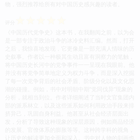
物，强烈推荐给所有对中国历史感兴趣的读者。
☆
☆
☆
☆
☆
评分
《中国历代党争史》这本书，在我翻阅之前，以为会
是一部专注于政治斗争的冰冷史料汇编。然而，打开
之后，我惊喜地发现，它更像是一部充满人情味的历
史叙事。作者以一种极其生动且富有洞察力的笔触，
将中国历史长河中的党争事件一一呈现在我眼前。他
并没有将党争简单地定义为权力斗争，而是深入挖掘
了每一次党争背后的社会矛盾、阶级分化以及文化思
潮的碰撞。例如，书中对明朝中期“党同伐异”现象的
分析，就相当到位。作者详细阐述了当时文官集团内
部的派系林立，以及这些派系如何利用政治手段来排
挤异己，巩固自身利益。他甚至从社会经济层面出
发，分析了导致这种现象的深层原因，例如商品经济
的发展、官僚体系的膨胀等等。这种跨学科的视角，
让历史的解读更加全面和深入。书中对人物的刻画也