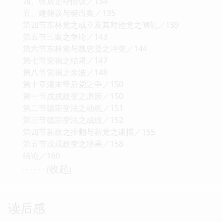
四、张居正夺情议／134
五、建储议与梃击案／135
第四节东林党之成立及其对他党之倾轧／139
第五节三案之争论／143
第六节东林党与魏忠贤之冲突／144
第七节党祸之结果／147
第八节党祸之余波／148
第十章清末帝后党之争／150
第一节戊戌政变之原因／150
第二节德宗变法之动机／151
第三节德宗变法之成绩／152
第四节新政之推翻与新党之逮捕／155
第五节戊戌政变之结果／158
结论／160
收起
· · · · · · (
)
读后感