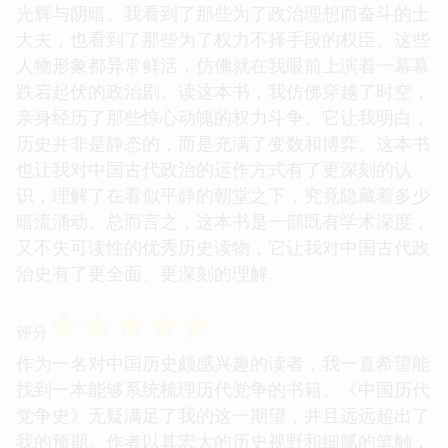
光辉与阴暗。我看到了那些为了政治理想而奋斗的士
大夫，也看到了那些为了权力不择手段的权臣。这些
人物形象都异常鲜活，仿佛就在我眼前上演着一幕幕
跌宕起伏的政治剧。读这本书，我仿佛穿越了时空，
亲身经历了那些惊心动魄的权力斗争。它让我明白，
历史并非是静态的，而是充满了变数和博弈。这本书
也让我对中国古代政治的运作方式有了更深刻的认
识，理解了在看似平静的朝堂之下，究竟隐藏着多少
暗流涌动。总而言之，这本书是一部既有学术深度，
又不失可读性的优秀历史读物，它让我对中国古代政
治史有了更全面、更深刻的理解。
☆
☆
☆
☆
☆
评分
作为一名对中国历史颇感兴趣的读者，我一直希望能
找到一本能够系统梳理历代党争的书籍。《中国历代
党争史》无疑满足了我的这一期望，并且远远超出了
我的预期。作者以其宏大的历史视野和细腻的笔触，