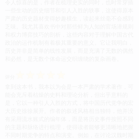
令人惊喜的是，作者在梳理史实的同时，也时常穿插
一些生动的历史细节和引人入胜的轶事，这使得原本
严肃的历史题材变得妙趣横生，读起来丝毫不会感到
乏味。我尤其喜欢书中对那些鲜为人知的官场潜规则
和权力博弈技巧的剖析，这些内容对于理解中国古代
政治的运作机制有着极其重要的意义。它让我明白，
历史并非是简单的线性发展，而是充满了无数的偶然
和必然，是无数个体命运交织缠绕的复杂画卷。
☆
☆
☆
☆
☆
评分
拿到这本书，我本以为会是一本严肃的学术著作，可
能会充斥着枯燥的史料和理论分析，但出乎意料的
是，它以一种引人入胜的方式，将中国历代党争的宏
大历史徐徐展开。作者的叙述风格相当独特，他并没
有采用流水账式的编年体，而是将历史事件按照不同
的主题和脉络进行梳理，使得读者能够更清晰地把握
不同时期党争的特点和演变。例如，在讨论汉魏时期