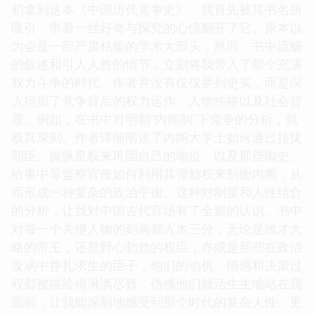
初拿到这本《中国历代党争史》，我首先被其书名所
吸引，带着一丝好奇与探究的心情翻开了它。原本以
为会是一部严肃枯燥的学术大部头，然而，书中流畅
的叙述和引人入胜的情节，立刻将我带入了那个充满
权力斗争的时代。作者并没有仅仅罗列史实，而是深
入挖掘了党争背后的权力运作、人物性格以及社会背
景。例如，在书中对明朝“内阁制”下党争的分析，就
极其深刻。作者详细阐述了内阁大学士如何通过拉拢
朝臣、操纵皇权来巩固自己的地位，以及那些御史、
给事中等监察官僚如何利用其弹劾权来制衡内阁，从
而形成一种复杂的政治平衡。这种对制度和人性结合
的分析，让我对中国古代官场有了全新的认识。书中
对每一个关键人物的刻画都入木三分，无论是雄才大
略的帝王，还是野心勃勃的权臣，亦或是那些在政治
漩涡中挣扎求生的臣子，他们的动机、情感和决策过
程都被描绘得淋漓尽致，仿佛他们就活生生地站在我
面前，让我能深刻地感受到那个时代的复杂人性。更