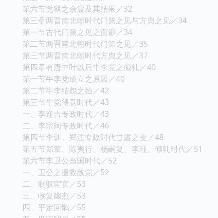
第六节党狱之余波及其结果／32
第三章两晋南北朝时代门第之见与方舆之见／34
第一节古代门第之见之面影／34
第二节两晋南北朝时代门第之见／35
第三节两晋南北朝时代方舆之见／37
第四章有唐中叶以后牛李党之倾轧／40
第一节牛李党成立之原因／40
第二节牛李结怨之始／42
第三节牛党得意时代／43
一、李逢吉专政时代／43
二、李宗闽专政时代／46
第四节李训、郑注专政时代甘露之变／48
第五节郑覃、陈夷行、杨嗣复、李珏、倾轧时代／51
第六节李卫公当国时代／52
一、卫公之援救敌党／52
二、制驭宦官／53
三、收复幽燕／53
四、平定回鹘／55