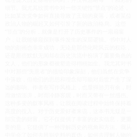
细节。我尤其欣赏书中对一些关键性“节点”的论述，
比如某次党争如何直接导致了王朝的衰落，或者某位
政治人物的崛起又如何引发了新的政治格局。这些
“节点”的分析，就像是打开了历史事件的一扇扇窗
户，让我能够窥探到事件发生的深层逻辑。书中对人
物的刻画也非常成功，无论是那些叱咤风云的权臣，
还是那些默默无闻却在历史洪流中扮演了重要角色的
文人，他们的形象都被塑造得栩栩如生。我尤其对书
中对那些“失意者”的描绘印象深刻，他们虽然在党争
中落败，但他们的思想和理念却可能对后世产生了深
远的影响。作者在写作风格上，也显得游刃有余，时
而激情澎湃，时而冷静客观，时而又带有一丝感伤。
这种多变的叙事风格，让我在阅读过程中始终保持着
高度的投入。对于历史爱好者来说，这本书无疑是一
部宝贵的财富。它不仅提供了丰富的史实信息，更重
要的是，它提供了一种理解历史的视角和方法。我从
中学会了如何去辨别史料的真伪，如何去理解人物的