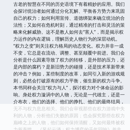
古老的智慧在不同的历史语境下有着精妙的应用。我们
会探讨统治者如何通过分化瓦解、平衡各方势力来巩固
自己的权力；如何利用宣传、道德绑架来确立统治的合
法性；又如何在危机时刻，通过精准的打击和灵活的策
略来化解威胁。这不是教人如何去“害人”，而是揭示权
力运作的内在逻辑，理解历史人物行为的深层动机。
“权力之变”则关注权力格局的动态变化。权力并非一成
不变，它总是在流动、调整、甚至颠覆中前进。我们会
分析是什么因素导致了权力的转移，是外部的压力，还
是内部的腐朽？是新旧势力的碰撞，还是技术革新带来
的冲击？例如，某些制度的改革，如同引入新的游戏规
则，必然会打破原有的权力平衡，催生新的权力斗争。
本书同样会关注“权力与人”，探讨权力对个体命运的影
响。身处权力漩涡中的人物，无论是一代雄主，还是一
介布衣，他们的选择、他们的挣扎、他们的最终结局，
无不与权力息息相关。我们会审视那些在权力游戏中失
利的人物，分析他们失败的原因；也会探究那些在权力
巅峰之上的人物，他们如何保持清醒，又如何最终被权
力所吞噬。 《风起云涌：权力博弈的千年回响》并非