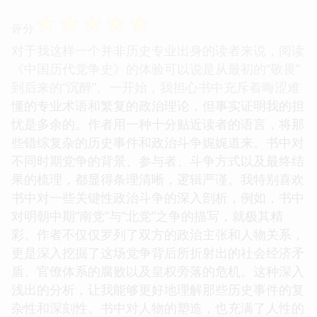
☆
☆
☆
☆
☆
评分
对于我这样一个并非历史专业出身的读者来说，阅读
《中国历代党争史》的体验可以说是从最初的“敬畏”
到后来的“沉醉”。一开始，我担心书中充斥着晦涩难
懂的专业术语和繁复的政治理论，但事实证明我的担
忧是多余的。作者用一种十分贴近读者的语言，将那
些错综复杂的历史事件和政治斗争娓娓道来。书中对
不同时期党争的背景、参与者、斗争方式以及最终结
果的梳理，都显得条理清晰，逻辑严谨。我特别喜欢
书中对一些关键性政治斗争的深入剖析，例如，书中
对明朝中期“南党”与“北党”之争的描写，就极其精
彩。作者不仅仅罗列了双方的政治主张和人物关系，
更是深入挖掘了这场党争背后所折射出的社会经济矛
盾、官僚体系的腐败以及皇权旁落的危机。这种深入
浅出的分析，让我能够更好地理解那些历史事件的复
杂性和深刻性。书中对人物的塑造，也充满了人性的