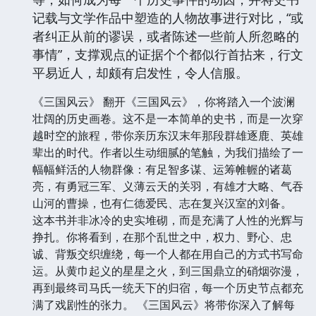
记载与文学作品中塑造的人物故事进行对比，“或
者纠正从前的谬误，或者陈述一些前人所忽略的
事情”，支撑观点的证据个个都似行首拈来，行文
平易近人，却颇有启发性，令人信服。
《三国风云》 翻开《三国风云》，你将踏入一个波澜
壮阔的历史画卷。这不是一本简单的史书，而是一次穿
越时空的旅程，带你亲历东汉末年那段群雄逐鹿、英雄
辈出的时代。作者以生动细腻的笔触，为我们描绘了一
幅幅鲜活的人物群像：有足智多谋、运筹帷幄的诸葛
亮，有勇冠三军、义薄云天的关羽，有雄才大略、气吞
山河的曹操，也有仁德爱民、志在复兴汉室的刘备。
这本书并非冰冷的史实堆砌，而是充满了人性的光辉与
挣扎。你将看到，在那个乱世之中，权力、野心、忠
诚、背叛交织缠绕，每一个人都在用自己的方式书写命
运。从黄巾起义的星星之火，到三国鼎立的硝烟弥漫，
再到最终司马氏一统天下的归宿，每一个历史节点都充
满了戏剧性的张力。 《三国风云》将带你深入了解每