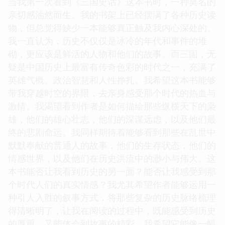
当我第一次看到《三国史话》这本书时，一种莫名的
亲切感油然而生。我的书架上已经摆满了各种历史读
物，但总觉得缺少一本能够真正触及我内心深处的。
我一直认为，历史不仅仅是冰冷的年代和事件的堆
砌，更应该是鲜活的人物和他们的故事。而三国，无
疑是中国历史上最富有传奇色彩的时代之一，充满了
英雄气概、政治智慧和人性挣扎。我希望这本书能够
带我穿越时空的界限，去亲身感受那个时代的热血与
激情。我渴望看到作者是如何描绘那些纵横天下的枭
雄，他们的雄心壮志，他们的深谋远虑，以及他们最
终的悲剧命运。我同样期待着能够看到那些在乱世中
默默奉献的普通人的故事，他们的生存状态，他们的
情感世界，以及他们在历史洪流中的渺小与伟大。这
本书能否让我看到历史的另一面？能否让我感受到那
个时代人们的真实情感？我尤其希望作者能够运用一
种引人入胜的叙事方式，将那些复杂的历史脉络梳理
得清晰明了，让我在阅读的过程中，既能感受到历史
的厚重，又能体会到故事的精彩。我希望它能像一幅