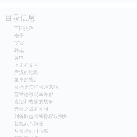
目录信息
三国史话
楔子
宦官
外戚
黄巾
历史和文学
后汉的地理
董卓的扰乱
曹操是怎样强起来的
曹孟德移驾幸许都
袁绍和曹操的战争
赤壁之战的真相
刘备取益州和孙权取荆州
替魏武帝辩诬
从曹操到司马懿