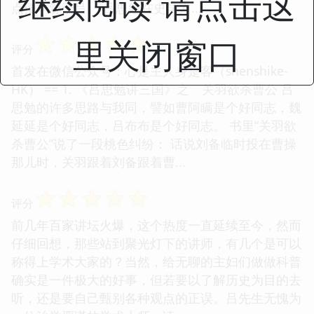
继续阅读 请点击这
点便本源于吕。 吕思勉在史学方...
☆
☆
☆
☆
☆
里关闭窗口
评分
首发在微信公众号：心是主人身是客（shenshike-
HK） == 1. 《吕思勉讲三国》之 关羽欲杀曹公 吕
思勉的许多思路与我同，譬如曹阿瞒是个好同志，魏
延延是个好同志，吕布布是个好同志。 书里“关羽欲
杀曹公”说了一段桃色纠纷： 话说刘备临时投在曹操
那儿时，关羽跟着刘备跟着曹...
☆
☆
☆
☆
☆
评分
前几年百家讲坛火爆，这个热度一直延续至今，然而
仔细回想，那些站到聚光灯下的讲师，有几个是可以
称得上学术大家的？当然，给无聊的主妇们做做科普
确实是一件极大的好事，但若要以了解历史为目的去
听，还是要自己甄别各种观点的正误。吕先生无愧为