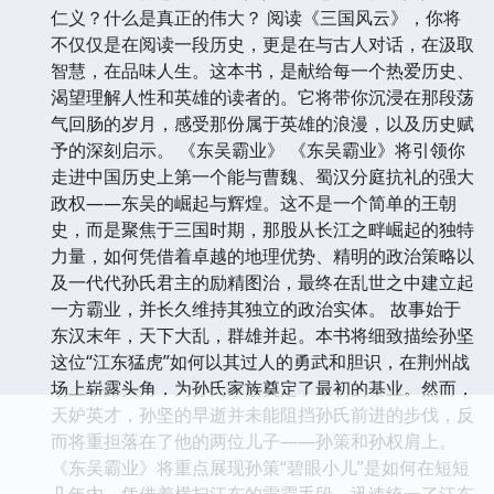
仁义？什么是真正的伟大？ 阅读《三国风云》，你将
不仅仅是在阅读一段历史，更是在与古人对话，在汲取
智慧，在品味人生。这本书，是献给每一个热爱历史、
渴望理解人性和英雄的读者的。它将带你沉浸在那段荡
气回肠的岁月，感受那份属于英雄的浪漫，以及历史赋
予的深刻启示。 《东吴霸业》 《东吴霸业》将引领你
走进中国历史上第一个能与曹魏、蜀汉分庭抗礼的强大
政权——东吴的崛起与辉煌。这不是一个简单的王朝
史，而是聚焦于三国时期，那股从长江之畔崛起的独特
力量，如何凭借着卓越的地理优势、精明的政治策略以
及一代代孙氏君主的励精图治，最终在乱世之中建立起
一方霸业，并长久维持其独立的政治实体。 故事始于
东汉末年，天下大乱，群雄并起。本书将细致描绘孙坚
这位“江东猛虎”如何以其过人的勇武和胆识，在荆州战
场上崭露头角，为孙氏家族奠定了最初的基业。然而，
天妒英才，孙坚的早逝并未能阻挡孙氏前进的步伐，反
而将重担落在了他的两位儿子——孙策和孙权肩上。
《东吴霸业》将重点展现孙策“碧眼小儿”是如何在短短
几年内，凭借着横扫江东的雷霆手段，迅速统一了江东