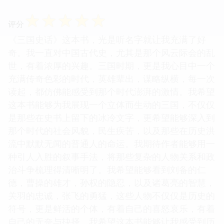
☆
☆
☆
☆
☆
评分
《三国史话》这本书，光是听名字就让我充满了好
奇。我一直对中国古代史，尤其是那个风云际会的乱
世，有着浓厚的兴趣。三国时期，更是我心目中一个
充满传奇色彩的时代，英雄辈出，谋略纵横，每一次
读起，都仿佛能感受到那个时代澎湃的激情。我希望
这本书能够为我展现一个立体而生动的三国，不仅仅
是那些在史书上留下的冰冷文字，更希望能够深入到
那个时代的社会风貌，民生疾苦，以及那些在历史洪
流中默默无闻的普通人的命运。我期待作者能够用一
种引人入胜的叙事手法，将那些复杂的人物关系和政
治斗争梳理得清晰明了。我希望能够看到刘备的仁
德，曹操的雄才，孙权的隐忍，以及诸葛亮的智慧，
关羽的忠诚，张飞的勇猛，这些人物不仅仅是历史的
符号，更是鲜活的个体，有着自己的喜怒哀乐，有着
自己的无奈与抉择。我希望这本书能够让我感受到历