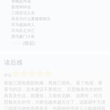
替魏延辩诬
姜维和钟会
三国史话之余
孙吴为什么要建都南京
司马懿如何人
司马氏之兴亡
晋代豪门斗富
收起
· · · · · · (
)
读后感
☆
☆
☆
☆
☆
评分
新版三国电视剧热播，再掀三国热。 看了电视，要
看书的话，这本建议不要错过。 吕思勉老先生的经
典普及作品，很通俗，又很有见解。 这两年，对吕
思勉先生的书，大家也越来越关注了，这跟易中天讲
三国老引他的东西有关，也跟他的书进入公版领域有