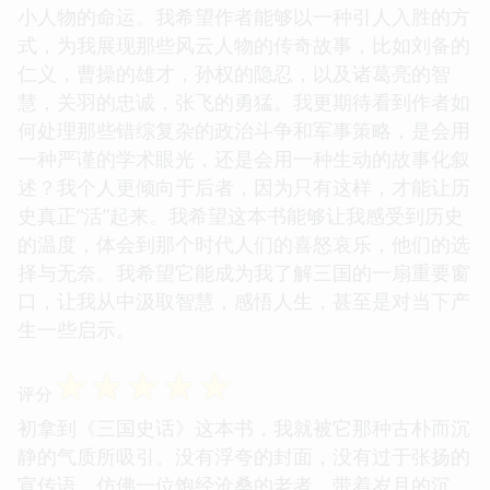
小人物的命运。我希望作者能够以一种引人入胜的方
式，为我展现那些风云人物的传奇故事，比如刘备的
仁义，曹操的雄才，孙权的隐忍，以及诸葛亮的智
慧，关羽的忠诚，张飞的勇猛。我更期待看到作者如
何处理那些错综复杂的政治斗争和军事策略，是会用
一种严谨的学术眼光，还是会用一种生动的故事化叙
述？我个人更倾向于后者，因为只有这样，才能让历
史真正“活”起来。我希望这本书能够让我感受到历史
的温度，体会到那个时代人们的喜怒哀乐，他们的选
择与无奈。我希望它能成为我了解三国的一扇重要窗
口，让我从中汲取智慧，感悟人生，甚至是对当下产
生一些启示。
☆
☆
☆
☆
☆
评分
初拿到《三国史话》这本书，我就被它那种古朴而沉
静的气质所吸引。没有浮夸的封面，没有过于张扬的
宣传语，仿佛一位饱经沧桑的老者，带着岁月的沉