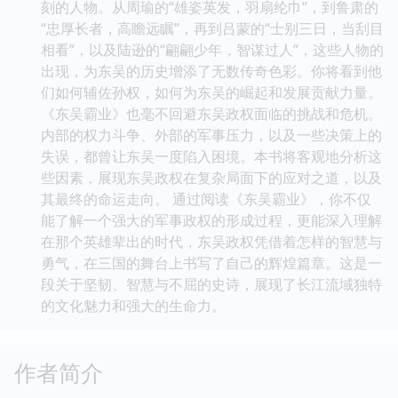
刻的人物。从周瑜的“雄姿英发，羽扇纶巾”，到鲁肃的
“忠厚长者，高瞻远瞩”，再到吕蒙的“士别三日，当刮目
相看”，以及陆逊的“翩翩少年，智谋过人”，这些人物的
出现，为东吴的历史增添了无数传奇色彩。你将看到他
们如何辅佐孙权，如何为东吴的崛起和发展贡献力量。
《东吴霸业》也毫不回避东吴政权面临的挑战和危机。
内部的权力斗争、外部的军事压力，以及一些决策上的
失误，都曾让东吴一度陷入困境。本书将客观地分析这
些因素，展现东吴政权在复杂局面下的应对之道，以及
其最终的命运走向。 通过阅读《东吴霸业》，你不仅
能了解一个强大的军事政权的形成过程，更能深入理解
在那个英雄辈出的时代，东吴政权凭借着怎样的智慧与
勇气，在三国的舞台上书写了自己的辉煌篇章。这是一
段关于坚韧、智慧与不屈的史诗，展现了长江流域独特
的文化魅力和强大的生命力。
作者简介