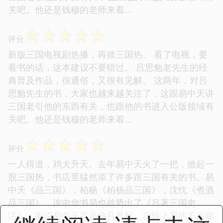
关吧。他还是钱穆的老师来着...
☆
☆
☆
☆
☆
评分
新版三国电视剧热播，再掀三国热。 看了电视，要
看书的话，这本建议不要错过。 吕思勉老先生的经
典普及作品，很通俗，又很有见解。 这两年，对吕
思勉先生的书，大家也越来越关注了，这跟易中天讲
三国老引他的东西有关，也跟他的书进入公版领域有
关吧。他还是钱穆的老师来着...
☆
☆
☆
☆
☆
评分
一人得道，鸡犬升天。去年易中天火了一把，掀起一
股三国热，书店里猛然添了许多跟三国有关的书。易
中天《品三国》，柏杨《柏杨品三国》，沈忱《煮酒
品三国》，连中华书局也趁势出了《吕著三国史
话》。据说易中天言必称吕思勉，实际上易的不少观