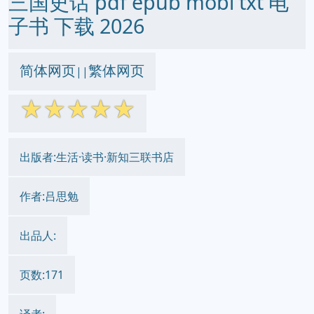
三国史话 pdf epub mobi txt 电
子书 下载 2026
简体网页
繁体网页
||
☆
☆
☆
☆
☆
出版者:生活·读书·新知三联书店
作者:吕思勉
出品人:
页数:171