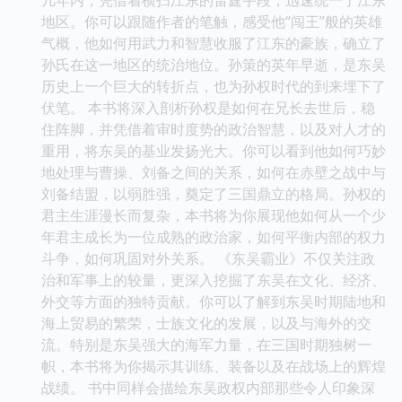
地区。你可以跟随作者的笔触，感受他“闯王”般的英雄
气概，他如何用武力和智慧收服了江东的豪族，确立了
孙氏在这一地区的统治地位。孙策的英年早逝，是东吴
历史上一个巨大的转折点，也为孙权时代的到来埋下了
伏笔。 本书将深入剖析孙权是如何在兄长去世后，稳
住阵脚，并凭借着审时度势的政治智慧，以及对人才的
重用，将东吴的基业发扬光大。你可以看到他如何巧妙
地处理与曹操、刘备之间的关系，如何在赤壁之战中与
刘备结盟，以弱胜强，奠定了三国鼎立的格局。孙权的
君主生涯漫长而复杂，本书将为你展现他如何从一个少
年君主成长为一位成熟的政治家，如何平衡内部的权力
斗争，如何巩固对外关系。 《东吴霸业》不仅关注政
治和军事上的较量，更深入挖掘了东吴在文化、经济、
外交等方面的独特贡献。你可以了解到东吴时期陆地和
海上贸易的繁荣，士族文化的发展，以及与海外的交
流。特别是东吴强大的海军力量，在三国时期独树一
帜，本书将为你揭示其训练、装备以及在战场上的辉煌
战绩。 书中同样会描绘东吴政权内部那些令人印象深