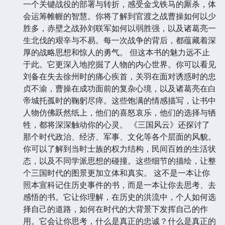
一个关键战役的部署与转折，感受金戈铁马的厮杀，体
会运筹帷幄的智慧。你将了解到官渡之战曹操如何以少
胜多，赤壁之战孙刘联军如何以弱胜强，以及诸葛亮一
生北伐的艰辛与不易。每一次战争的背后，都蕴藏着深
厚的战略思想和惊人的勇气。 但这本书的魅力远不止
于此。它更深入地挖掘了人物的内心世界。你可以看见
刘备在失去徐州时的痛心疾首，关羽在面对诱惑时的忠
贞不渝，曹操在成功面前的复杂心境，以及诸葛亮在白
帝城托孤时的鞠躬尽瘁。这些饱满的情感描写，让书中
人物仿佛跃然纸上，他们的喜怒哀乐，他们的选择与牺
牲，都将深深触动你的心灵。 《三国风云》还探讨了
那个时代政治、经济、军事、文化等各个层面的风貌。
你可以了解到当时士族的权力结构，民间百姓的生活状
态，以及不同学派思想的碰撞。这些细节的描绘，让整
个三国时代的图景更加立体和真实。 这不是一本让你
照本宣科记住历史事件的书，而是一本让你去思考、去
感悟的书。它让你理解，在历史的洪流中，个人如何选
择自己的道路，如何在时代的大背景下发挥自己的作
用。它会让你思考，什么是真正的忠诚？什么是真正的