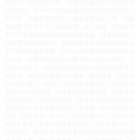
突显了一种沉静的力量，仿佛里面蕴藏着无数英雄的
叱咤风云。我一向对那些波澜壮阔的时代特别着迷，
而三国，无疑是中国历史上最浓墨重彩的一笔。想象
着在那个乱世之中，群雄逐鹿，谋士纵横，无数血性
男儿为了各自的理想和信念浴血奋战，这本身就是一
曲最荡气回肠的史诗。我期待着这本书能为我描绘出
那个时代的真实图景，不仅仅是那些耳熟能详的战役
和人物，更希望能够深入到那个时代的社会风貌、人
们的生活状态，甚至是那些被历史洪流淹没的普通人
的命运。我希望它能像一位老者，娓娓道来，将那些
尘封的往事一一揭开，让我能够穿越时空，亲身去感
受那个时代的脉搏，去体会那份英雄气概，去思考那
份家国情怀。我特别想知道，作者是如何处理那些复
杂的政治斗争和军事策略的，是会用一种严谨的学术
态度，还是会用一种引人入胜的叙事方式？我个人更
倾向于后者，毕竟历史故事的魅力，很大程度上在于
其生动性。我迫不及待地想要看到那些被描绘得栩栩