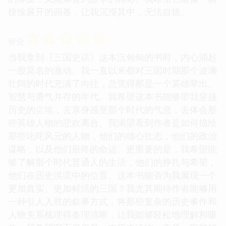
徐徐展开的画卷，让我沉浸其中，无法自拔。
☆
☆
☆
☆
☆
评分
当我拿到《三国史话》这本沉甸甸的书时，内心涌起
一股莫名的激动。我一直以来都对三国时期那个波澜
壮阔的时代充满了向往，总觉得那是一个英雄辈出、
智慧与勇气并存的年代。我希望这本书能够带我穿越
历史的尘埃，去亲身感受那个时代的气息，去体会那
些英雄人物的悲欢离合。我渴望看到作者是如何描绘
那些叱咤风云的人物，他们的雄心壮志，他们的政治
谋略，以及他们最终的命运。更重要的是，我希望能
够了解那个时代普通人的生活，他们的挣扎与希望，
他们在历史洪流中的位置。这本书能否为我展现一个
更加真实、更加鲜活的三国？我尤其期待作者能够用
一种引人入胜的叙事方式，将那些复杂的历史事件和
人物关系梳理得条理清晰，让我能够轻松地理解和吸