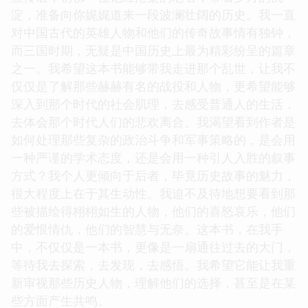
淀，准备向你娓娓道来一段波澜壮阔的历史。我一直
对中国古代的英雄人物和他们的传奇故事情有独钟，
而三国时期，无疑是中国历史上最为精彩纷呈的篇章
之一。我希望这本书能够带我走进那个乱世，让我不
仅仅是了解那些赫赫有名的战役和人物，更希望能够
深入到那个时代的社会肌理，去感受普通人的生活，
去体会那个时代人们的悲欢离合。我渴望看到作者是
如何处理那些复杂的政治斗争和军事策略的，是会用
一种严谨的学术态度，还是会用一种引人入胜的叙事
方式？我个人更倾向于后者，毕竟历史故事的魅力，
很大程度上在于其生动性。我迫不及待地想要看到那
些被描绘得栩栩如生的人物，他们的喜怒哀乐，他们
的爱恨情仇，他们的智慧与无奈。这本书，在我手
中，不仅仅是一本书，更像是一扇通往过去的大门，
等待我去探索，去发现，去感悟。我希望它能让我重
新审视那些历史人物，理解他们的选择，甚至是在某
些方面产生共鸣。