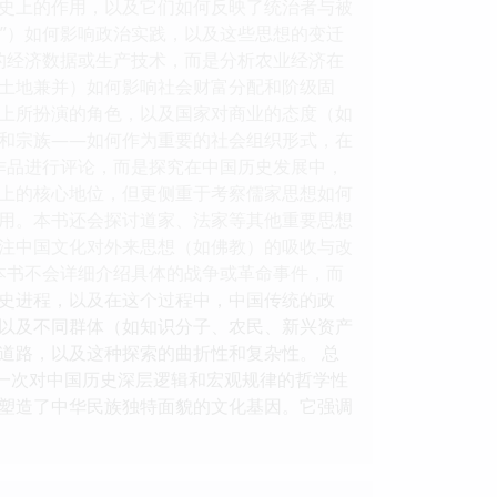
史上的作用，以及它们如何反映了统治者与被
想”）如何影响政治实践，以及这些思想的变迁
的经济数据或生产技术，而是分析农业经济在
土地兼并）如何影响社会财富分配和阶级固
上所扮演的角色，以及国家对商业的态度（如
和宗族——如何作为重要的社会组织形式，在
作品进行评论，而是探究在中国历史发展中，
上的核心地位，但更侧重于考察儒家思想如何
用。本书还会探讨道家、法家等其他重要思想
注中国文化对外来思想（如佛教）的吸收与改
本书不会详细介绍具体的战争或革命事件，而
史进程，以及在这个过程中，中国传统的政
以及不同群体（如知识分子、农民、新兴资产
道路，以及这种探索的曲折性和复杂性。 总
是一次对中国历史深层逻辑和宏观规律的哲学性
塑造了中华民族独特面貌的文化基因。它强调