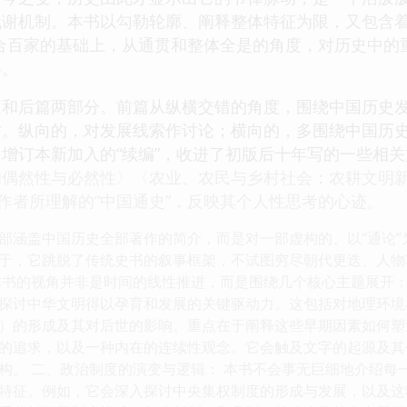
谢机制。本书以勾勒轮廓、阐释整体特征为限，又包含着对百
合百家的基础上，从通贯和整体全是的角度，对历史中的
络。
篇和后篇两部分。前篇从纵横交错的角度，围绕中国历史
讨。纵向的，对发展线索作讨论；横向的，多围绕中国历
增订本新加入的“续编”，收进了初版后十年写的一些相
的偶然性与必然性〉〈农业、农民与乡村社会：农耕文明
即作者所理解的“中国通史”，反映其个人性思考的心迹。
部涵盖中国历史全部著作的简介，而是对一部虚构的、以“通论
于，它跳脱了传统史书的叙事框架，不试图穷尽朝代更迭、人物
本书的视角并非是时间的线性推进，而是围绕几个核心主题展开：
探讨中华文明得以孕育和发展的关键驱动力。这包括对地理环境
）的形成及其对后世的影响。重点在于阐释这些早期因素如何塑
的追求，以及一种内在的连续性观念。它会触及文字的起源及其
构。 二、政治制度的演变与逻辑： 本书不会事无巨细地介绍每
特征。例如，它会深入探讨中央集权制度的形成与发展，以及这