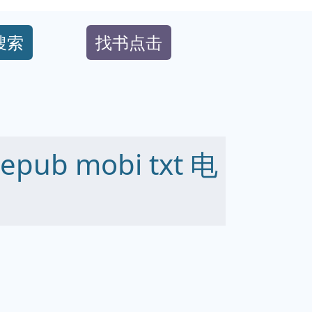
搜索
找书点击
ub mobi txt 电