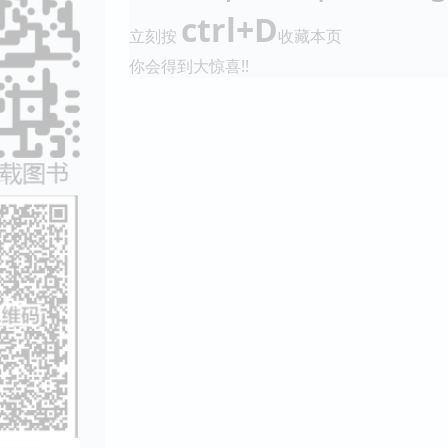
ctrl+D
立刻按
收藏本页
你会得到大惊喜!!