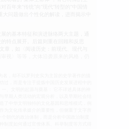
年来“传统”向“现代”转型的“中国情
重大问题做出个性化的解读，进而揭示中
发展的基本特征和演进脉络两大主题，通
史的特点展开。后篇则重在回顾和反思
关文章，如〈阅读历史：前现代、现代与
新审视〉等等，大体沿袭原来的风格，仍
”为名，却不以罗列史实为主旨的史学著作的描
功过，而是专注于提炼中国历史发展进程中的
 一、文明的起源与奠基： 它不详述具体的神
与早期人类活动的宏观分析，以及早期社会结
造了中华文明独特的文化基因和思维模式，例
作为文化传承媒介的重要性，但侧重于文字所
一个朝代的政治体制，而是分析中国政治制度
种制度如何通过官僚体系、科举制度等方式得