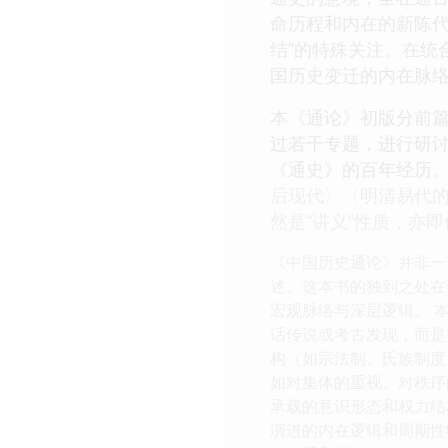
命历程和内在的新陈代
结”的特殊关注。在统
国历史变迁的内在脉
本《通论》初版分前
过若干专题，进行研
《通史》的百年经历。
后现代〉〈明清易代
然是“讲义”性质，亦
《中国历史通论》并非一
述。这本书的独到之处在
宏观脉络与深层逻辑。 
话传说或考古发现，而是
构（如宗法制、氏族制度
如对集体的重视、对秩序
承载的意识形态和权力结
演进的内在逻辑和周期性