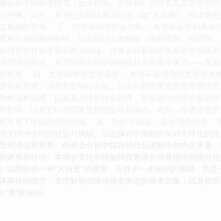
重分析不同制度模式（如分封制、郡县制）的优劣及其在中国历
态平衡。此外，本书还会探讨政治伦理（如“天命观”、“民本思
益集团的互动。 三、经济基础与社会结构： 本书不会罗列具体
其对社会结构的影响。它会探讨土地制度（如井田制、均田制、
如何引发社会矛盾和政治动荡。作者会分析商业发展在中国历史
国经济的特点。本书还会分析中国传统社会的基本单元——家庭
挥作用。 四、文化精神与思想流变： 本书不会对历代文学艺术
是如何形成、演变并影响社会的。它会分析儒家思想在中国历史
所解读和应用，以及其在维护社会秩序、塑造政治伦理方面的作
和影响，以及它们与儒家思想的互动和融合。此外，作者还会关
何丰富了中国思想的内涵。 五、转型与挑战： 在近现代部分，
方文明冲击时的转型与挑战。它会探讨中国如何应对全球化的历
受到冲击和重塑。作者会分析中国在现代化进程中的内在矛盾，
的诉求和行动。本书会关注中国如何探索适合自身国情的现代化
》试图提供一种“大历史”的视角，它并非一本知识的堆砌，而
体事件的细节，去理解那些驱动历史前进的根本力量，以及那些
非“博”的知识。