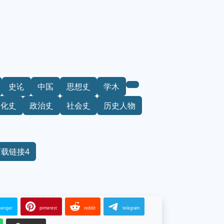
史论
中国
思想史
学术
文化史
政治史
社会史
历史人物
下载链接4
senger
pinterest
reddit
telegram