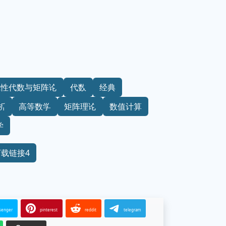
线性代数与矩阵论
代数
经典
析
高等数学
矩阵理论
数值计算
学
下载链接4
senger
pinterest
reddit
telegram