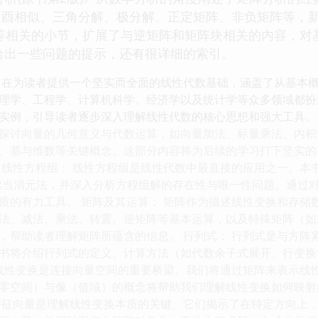
酉相似、三角分解、极分解、正定矩阵、非负矩阵等，新
数等相关的小节，扩展了与逆矩阵和矩阵块相关的内容，
并给出一些问题的提示，还有很详细的索引。
旨在为读者提供一个坚实而全面的线性代数基础，涵盖了从基本
理学、工程学、计算机科学、经济学以及统计学等众多领域都扮
实例，引导读者逐步深入理解线性代数的核心思想和强大工具。 
探讨向量的几何意义与代数运算，如向量加法、标量乘法、内积
、基与维数等关键概念。这部分内容将为后续的学习打下坚实的
 线性方程组： 线性方程组是线性代数中最直接的应用之一。本
尔当消元法，并深入分析方程组解的存在性与唯一性问题。通过
质的有力工具。 矩阵及其运算： 矩阵作为描述线性变换和存储
法、减法、乘法、转置、逆矩阵等基本运算，以及特殊矩阵（如
，帮助读者理解矩阵所蕴含的信息。 行列式： 行列式是与方阵
书将介绍行列式的定义、计算方法（如代数余子式展开、行变换
 线性变换是连接向量空间的重要桥梁。我们将通过矩阵来表示线
零空间）与像（值域）的概念将帮助我们理解线性变换如何映射向
特征向量是理解线性变换本质的关键。它们揭示了在特定方向上