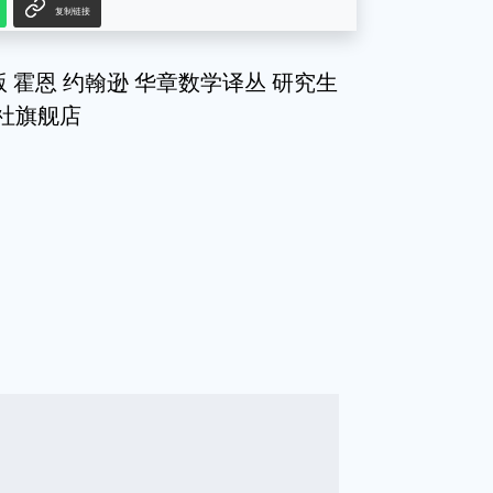
复制链接
版 霍恩 约翰逊 华章数学译丛 研究生
出版社旗舰店
g