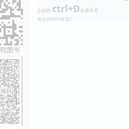
ctrl+D
立刻按
收藏本页
你会得到大惊喜!!