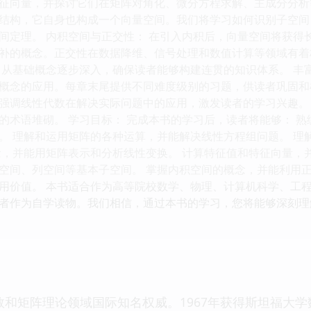
征向量，并探讨它们在矩阵对角化、微分方程求解、主成分分析等
结构，它自身也构成一个向量空间。我们将学习如何识别子空间
间定理。 内积空间与正交性： 在引入内积后，向量空间将获得
补的概念。正交性在数据降维、信号处理和数值计算等领域有着极
，从基础概念逐步深入，确保读者能够构建连贯的知识体系。 丰
概念的应用。每章末尾提供不同难度级别的习题，供读者巩固和检
强调线性代数在解决实际问题中的应用，激发读者的学习兴趣。 
的术语堆砌。 学习目标： 完成本书的学习后，读者将能够： 
。 理解和运用矩阵的各种运算，并能解决线性方程组问题。 理
念，并能用矩阵表示和分析线性变换。 计算特征值和特征向量，
空间、列空间等基本子空间。 掌握内积空间的概念，并能利用正
用价值。 本书适合作为高等院校数学、物理、计算机科学、工
者作为自学读物。我们相信，通过本书的学习，您将能够深刻理
线性代数和矩阵理论领域国际知名权威。1967年获得斯坦福大学