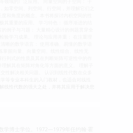
领域的广泛应用。 向量空间的子空间： 子
，如零空间、列空间、行空间，并理解它们之
长度和角度的概念。本书将探讨内积空间的性
其重要的应用。 学习特色： 循序渐进的结
富的例子与习题： 大量精心设计的例题贯穿全
验学习成果。 理论与应用并重： 在注重理
清晰的数学语言： 使用准确、易懂的数学语
熟练掌握向量、向量空间、线性组合、线性无
解行列式的性质及其在判断矩阵可逆性中的作
并理解其在矩阵对角化等方面的意义。 理解子
交性解决相关问题。 认识到线性代数在众多
程学等专业本科生的入门教材，也适合对线性
解线性代数的强大之处，并将其应用于解决您
数学博士学位。1972—1979年任约翰·霍