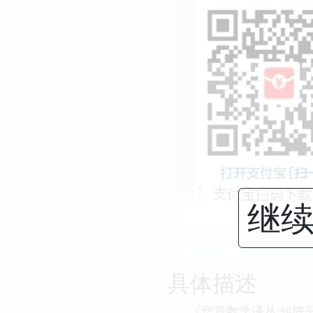
继续
具体描述
《华章数学译丛:矩阵