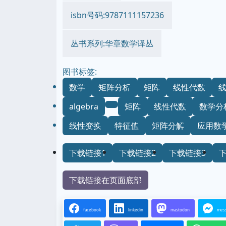
isbn号码:9787111157236
丛书系列:华章数学译丛
图书标签:
数学
矩阵分析
矩阵
线性代数
algebra
矩阵
线性代数
数学分
线性变换
特征值
矩阵分解
应用数
下载链接1
下载链接2
下载链接3
下载链接在页面底部
facebook
linkedin
mastodon
mes