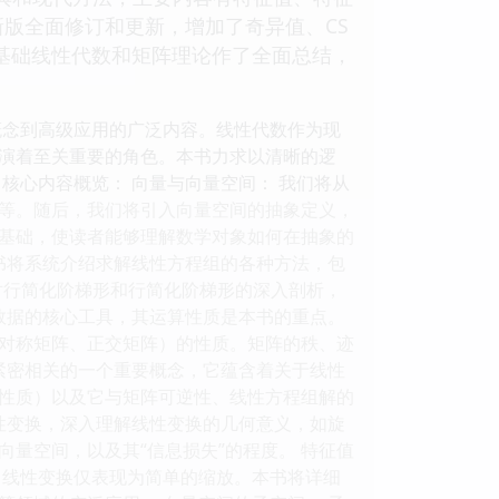
版全面修订和更新，增加了奇异值、CS
对基础线性代数和矩阵理论作了全面总结，
概念到高级应用的广泛内容。线性代数作为现
演着至关重要的角色。本书力求以清晰的逻
核心内容概览： 向量与向量空间： 我们将从
等。随后，我们将引入向量空间的抽象定义，
基础，使读者能够理解数学对象如何在抽象的
书将系统介绍求解线性方程组的各种方法，包
对行简化阶梯形和行简化阶梯形的深入剖析，
数据的核心工具，其运算性质是本书的重点。
对称矩阵、正交矩阵）的性质。矩阵的秩、迹
紧密相关的一个重要概念，它蕴含着关于线性
性质）以及它与矩阵可逆性、线性方程组解的
性变换，深入理解线性变换的几何意义，如旋
量空间，以及其“信息损失”的程度。 特征值
，线性变换仅表现为简单的缩放。本书将详细