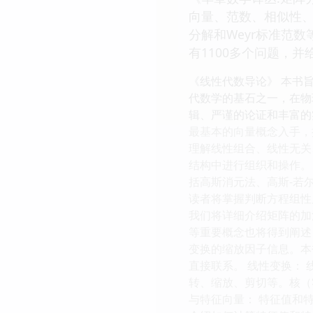
向量、范数、相似性、
分解和Weyr标准范
有1100多个问题，
《线性代数导论》 本书
代数学的基石之一，在物
辑、严谨的论证和丰富的
最基本的向量概念入手，
理解线性组合、线性无关
结构中进行组织和操作。
括高斯消元法、高斯-若
读者将掌握判断方程组性
我们将详细介绍矩阵的加
等重要概念也将得到阐述
变换的缩放因子信息。本
直接联系。 线性变换：
转、缩放、剪切等。核（
与特征向量： 特征值和