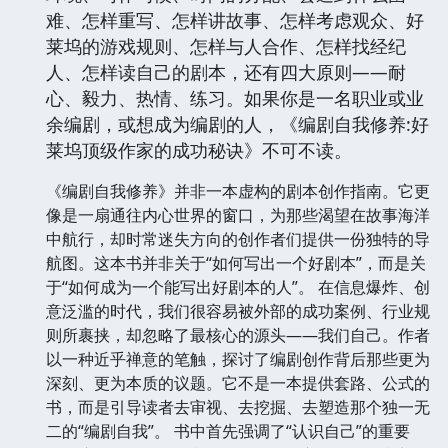
难、怎样重写、怎样讲故事、怎样考虑观众、好
莱坞的游戏规则、怎样与人合作、怎样找经纪
人、怎样读自己的剧本，还有四大原则——耐
心、毅力、热情、练习。如果你是一名职业或业
余编剧，或想成为编剧的人，《编剧自我修养:好
莱坞顶级作家的成功秘诀》不可不读。
《编剧自我修养》并非一本虚构的剧本创作指南。它更
像是一扇通往内心世界的窗口，为那些渴望在故事海洋
中航行，却时常迷失方向的创作者们提供一份独特的导
航图。这本书并非关于“如何写出一个好剧本”，而是关
于“如何成为一个能写出好剧本的人”。 在信息爆炸、创
意泛滥的时代，我们很容易被外部的成功案例、行业规
则所裹挟，却忽略了最核心的源头——我们自己。作者
以一种近乎禅意的笔触，探讨了编剧创作背后那些更为
深刻、更为本质的议题。它不是一本提供套路、公式的
书，而是引导读者去审视、去挖掘、去塑造那个独一无
二的“编剧自我”。 书中首先强调了“认识自己”的重要