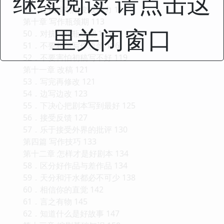
继续阅读 请点击这
49．让截稿期限变成动力 112
第十章 写作瓶颈期 113
里关闭窗口
50．对抗写作瓶颈期 113
51．不要相信写作瓶颈 116
52．不要害怕初稿写不好 119
第十一章 改稿 121
53．写完再修改 121
54．边写边改 123
55．下决心把剧本写到最好 125
56．接受反馈 127
57．乐于接受外界的批评 130
第四篇 写作技巧 133
第十二章 怎样才是好剧本 134
58．区分好作品与差作品 134
59．天分和汗水都必不可少 138
60．相信你的直觉 142
61．言之有物 145
62．知道什么是好故事 147