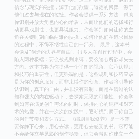
信念与现实的碰撞，源于他们欲望与道德的博弈，源于
他们过去与现在的拉扯。作者会提供一系列方法，帮助
你识别并放大角色内心的矛盾，从而让他们的选择和行
动更具戏剧性，也更具说服力。你会学到如何让你的主
角在关键时刻面临两难的抉择，如何让他们在追求目标
的过程中，不得不牺牲自己的一部分。 最后，这本书
会谈及“创造的边界与自由”。很多人在创作过程中，会
陷入两种极端：要么被规则束缚，要么随心所欲却失去
方向。这本书将为你提供一个平衡的视角。它承认规则
和技巧的重要性，但更强调的是，这些规则和技巧应该
是为你的创意服务，而非束缚你的创意。作者将引导你
认识到，真正的自由，并非没有限制，而是在清晰的认
知和强大的内在驱动下，去探索无限的可能性。你会学
到如何在满足创作需求的同时，保持内心的纯粹和对艺
术的热爱，并在一次次的实践中，逐渐找到属于你自己
的创作节奏和表达方式。 《编剧自我修养》是一本需
要你静下心来，用心去读，更用心去感受的书。它可能
不会给你立竿见影的创作秘籍，但它会帮助你建立一个