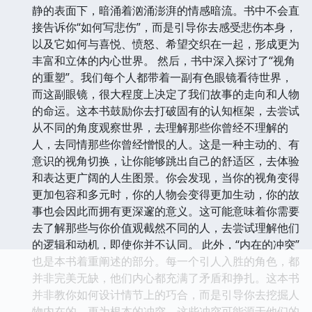
静的表面下，暗涌着汹涌澎湃的情感暗流。书中不会直
接告诉你“如何写悲伤”，而是引导你去感受悲伤本身，
以及它如何与喜悦、愤怒、希望交织在一起，形成更为
丰富和立体的内心世界。 然后，书中深入探讨了“视角
的重塑”。我们每个人都带着一副有色眼镜看待世界，
而这副眼镜，很大程度上决定了我们故事的走向和人物
的命运。这本书鼓励你去打破固有的认知框架，去尝试
从不同的角度观察世界，去理解那些你曾经不理解的
人，去同情那些你曾经憎恨的人。这是一种主动的、有
意识的视角切换，让你能够跳出自己的舒适区，去体验
和表达更广阔的人生图景。你会发现，当你的视角变得
更加包容和多元时，你的人物会变得更加生动，你的故
事也会因此而拥有更深邃的意义。这可能意味着你需要
去了解那些与你价值观截然不同的人，去尝试理解他们
的逻辑和动机，即使你并不认同。 此外，“内在的冲突”
也是本书着重阐述的部分。每一个引人入胜的角色，都
并非完美无缺，他们内心都充满了矛盾和挣扎。这本书
并非教你如何设计情节上的巧合，而是引导你去挖掘人
物内在的、更为根本的冲突。这些冲突可能源于他们的