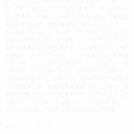
面，去探讨编剧的“内在逻辑”和“外部表现”之间的关
系。我特别喜欢其中关于“主题”的探讨。作者并没有
将主题视为一个需要生硬插入的道德说教，而是将其
视为故事的灵魂，是编剧通过故事想要传达的
deepest intention。他强调，一个好的主题，应该
是在人物的行为和命运中自然流淌出来的，是观众在
观影后能够反复回味和思考的。这让我明白了，为什
么有些剧本虽然情节曲折，却让人感觉空洞，而有些
剧本虽然平淡，却能长久地留在心中。这本书，它像
一面镜子，让我看到了自己创作中的不足，也指引了
我未来努力的方向。在阅读时，我常常会联系自己曾
经构思过的故事，去反思那些未能打动人的地方，原
来很大程度上是因为主题不够鲜明，或者主题表达得
不够到位。这本书，让我从“写一个好故事”提升到了
“讲一个好故事，并赋予它更深刻的意义”的层面。
☆
☆
☆
☆
☆
评分