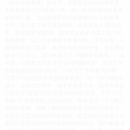
《编剧自我修养》这本书，在我最近的阅读清单里，
无疑是最具“沉淀感”的一本。我一直对影视创作有着
浓厚的兴趣，尤其痴迷于那些能够触动人心的故事。
然而，真正坐下来尝试写作时，却常常陷入“想法很
多，落笔困难”的窘境。我尝试过很多市面上流行的
编剧教程，它们大多侧重于故事结构、情节设置、人
物塑造的技巧层面，虽然有些也很有价值，但总感觉
缺少了点什么。直到我遇见了《编剧自我修养》。这
本书，它没有急于告诉你“如何构建冲突”，而是先带
你走进编剧的内心世界。它探讨了“为何要写故事”，
以及“什么样的故事才值得被讲述”。这一点对我触动
很大。在阅读过程中，我常常会停下来，思考作者提
出的关于“真诚”与“虚伪”在创作中的界限，关于“个人
体验”与“普世情感”之间的连接。作者通过一个个耐人
寻味的案例，阐释了那些经典剧本之所以流传至今，
并非仅仅是因为其精巧的构思，更是因为它蕴含了作
者对人性深刻的洞察和真挚的情感表达。我印象最深