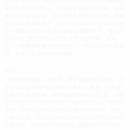
刻的是其中关于“同理心”的章节，作者强调，编剧需
要具备强大的同理心，去理解不同角色的动机，去感
受他们的喜怒哀乐，从而赋予角色鲜活的生命。这种
由心而发的共情能力，是技巧无法替代的。读完这部
分，我感觉自己不再是机械地去“堆砌”情节，而是开
始尝试去“感受”角色，去“走进”他们的世界。这本
书，让我重新审视了创作的初心，也为我提供了更深
层、更有人文关怀的创作视角。
☆
☆
☆
☆
☆
评分
《编剧自我修养》这本书，最让我感到惊喜的是，它
并没有回避创作中的“痛苦”和“挣扎”。相反，它将这
些看似负面的体验，视为编剧成长的必经之路。作者
在书中探讨了“灵感的枯竭”、“自我怀疑”以及“失败的
体验”，并给出了自己独到的见解和应对方法。这对
于像我这样，常常在创作过程中感到迷茫和焦虑的写
作者来说，无疑是巨大的慰藉。我被其中关于“韧性”