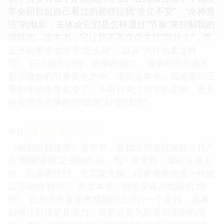
常会回想起自己看过的那些让我“坐立不安”、“全神贯
注”的电影，去体会它们是怎样通过“节奏”来控制我的
情绪的。这本书，它让我不再仅仅关注“写什么”，而
是开始更多地思考“怎么写”，以及“为什么要这样
写”。它让我意识到，故事的魅力，很多时候就藏在
那些微妙的节奏变化之中。读完这本书，我感觉自己
看剧本的角度都变了，不再只关注情节的逻辑，更开
始去感受故事的“呼吸感”和“韵律感”。
☆
☆
☆
☆
☆
评分
《编剧自我修养》这本书，是我近期读过最能让我产
生“醍醐灌顶”之感的作品。我一直觉得，编剧这项工
作，既需要技巧，也需要天赋，但更重要的是一种难
以言喻的“悟性”。而这本书，恰恰是在点燃我的“悟
性”。它并没有直接教我如何去设计一个反转，或者
如何让对话更具张力，而是从更为宏观和深刻的层